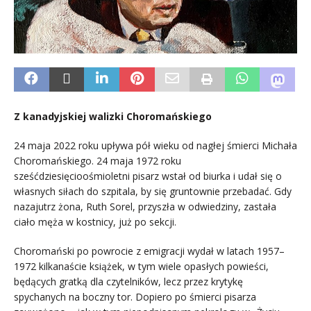
Z kanadyjskiej walizki Choromańskiego
24 maja 2022 roku upływa pół wieku od nagłej śmierci Michała
Choromańskiego. 24 maja 1972 roku
sześćdziesięcioośmioletni pisarz wstał od biurka i udał się o
własnych siłach do szpitala, by się gruntownie przebadać. Gdy
nazajutrz żona, Ruth Sorel, przyszła w odwiedziny, zastała
ciało męża w kostnicy, już po sekcji.
Choromański po powrocie z emigracji wydał w latach 1957–
1972 kilkanaście książek, w tym wiele opasłych powieści,
będących gratką dla czytelników, lecz przez krytykę
spychanych na boczny tor. Dopiero po śmierci pisarza