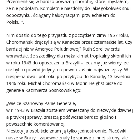
Przemienił się w bardzo poważną chorobę, której myślałem,
że nie podołam. Kompletnie niezdolny do jakiegokolwiek snu i
odpoczynku, ściągany halucynacjami przyjechałem do
Polski…”.
Nim doszło do tego przyjazdu z początkiem zimy 1957 roku,
Choromański dręczył się w Kanadzie przez czternaście lat. Czy
bardziej niż w Ameryce Południowej? Ruth Sorel twierdzi
wprawdzie, że szkodliwy dla męża klimat tropikalny skłonił ich
w roku 1943 do opuszczenia Brazylii – lecz my już wiemy, że
nie był to powód jedyny, na pewno zaś nie najważniejszy. W
niespełna dwa i pół roku po przybyciu do Kanady, 13 kwietnia
1946 roku Michał Choromański w Morin-Heighst pisze do
generała Kazimierza Sosnkowskiego:
„Wielce Szanowny Panie Generale,
w r. 1943 w Brazylii zostałem wmieszany do niezwykle dziwnej
a przykrej sprawy, zresztą podówczas bardzo głośno i
powszechnie komentowanej.
Niestety ja osobiście znam ją tylko jednostronnie. Placówki
nasze w Brazylii zapewne znały tę sprawę z innej strony, ale