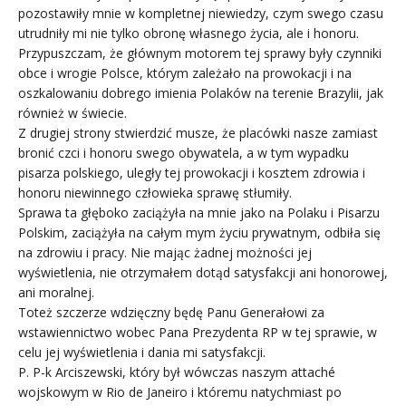
pozostawiły mnie w kompletnej niewiedzy, czym swego czasu
utrudniły mi nie tylko obronę własnego życia, ale i honoru.
Przypuszczam, że głównym motorem tej sprawy były czynniki
obce i wrogie Polsce, którym zależało na prowokacji i na
oszkalowaniu dobrego imienia Polaków na terenie Brazylii, jak
również w świecie.
Z drugiej strony stwierdzić musze, że placówki nasze zamiast
bronić czci i honoru swego obywatela, a w tym wypadku
pisarza polskiego, uległy tej prowokacji i kosztem zdrowia i
honoru niewinnego człowieka sprawę stłumiły.
Sprawa ta głęboko zaciążyła na mnie jako na Polaku i Pisarzu
Polskim, zaciążyła na całym mym życiu prywatnym, odbiła się
na zdrowiu i pracy. Nie mając żadnej możności jej
wyświetlenia, nie otrzymałem dotąd satysfakcji ani honorowej,
ani moralnej.
Toteż szczerze wdzięczny będę Panu Generałowi za
wstawiennictwo wobec Pana Prezydenta RP w tej sprawie, w
celu jej wyświetlenia i dania mi satysfakcji.
P. P-k Arciszewski, który był wówczas naszym attaché
wojskowym w Rio de Janeiro i któremu natychmiast po