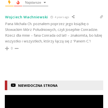
Najstarsze
Wojciech Wachniewski
4 years ago
Pana Michała Ch. poznałem poprzez jego książkę o
Słowackim Mórz Południowych, czyli Josephie Conradzie.
Rzecz dla mnie – fana Conrada od lat! – znakomita, bo lubię
wszystko i wszystkich, którzy łączą się z ‘Panem C.’!
0
NIEWIDOCZNA STRONA