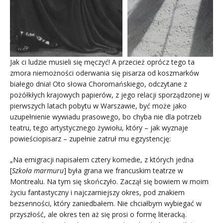
Jak ci ludzie musieli się męczyć! A przecież oprócz tego ta
zmora niemożności oderwania się pisarza od koszmarków
białego dnia! Oto słowa Choromańskiego, odczytane z
pożółkłych krajowych papierów, z jego relacji sporządzonej w
pierwszych latach pobytu w Warszawie, być może jako
uzupełnienie wywiadu prasowego, bo chyba nie dla potrzeb
teatru, tego artystycznego żywiołu, który – jak wyznaje
powieściopisarz – zupełnie zatruł mu egzystencję:
„Na emigracji napisałem cztery komedie, z których jedna
[
Szkoła marmuru
] była grana we francuskim teatrze w
Montrealu. Na tym się skończyło. Zaczął się bowiem w moim
życiu fantastyczny i najczarniejszy okres, pod znakiem
bezsenności, który zaniedbałem. Nie chciałbym wybiegać w
przyszłość, ale okres ten aż się prosi o formę literacką.