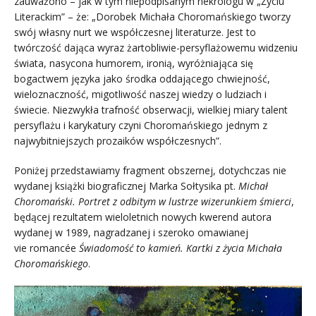
zauważono – jak w tym niepodpisanym nekrologu w „Życiu
Literackim” – że: „Dorobek Michała Choromańskiego tworzy
swój własny nurt we współczesnej literaturze. Jest to
twórczość dająca wyraz żartobliwie-persyflażowemu widzeniu
świata, nasycona humorem, ironią, wyróżniająca się
bogactwem języka jako środka oddającego chwiejność,
wieloznaczność, migotliwość naszej wiedzy o ludziach i
świecie. Niezwykła trafność obserwacji, wielkiej miary talent
persyflażu i karykatury czyni Choromańskiego jednym z
najwybitniejszych prozaików współczesnych”.
Poniżej przedstawiamy fragment obszernej, dotychczas nie
wydanej książki biograficznej Marka Sołtysika pt.
Michał
Choromański. Portret z odbitym w lustrze wizerunkiem śmierci
,
będącej rezultatem wieloletnich nowych kwerend autora
wydanej w 1989, nagradzanej i szeroko omawianej
vie romancée
Świadomość to kamień. Kartki z życia Michała
Choromańskiego
.