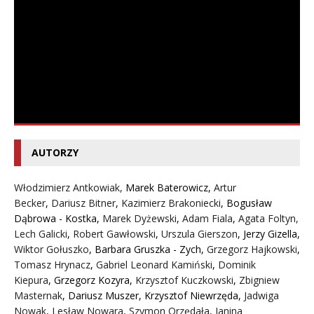
AUTORZY
Włodzimierz Antkowiak,
Marek Baterowicz
,
Artur
Becker
,
Dariusz Bitner
,
Kazimierz Brakoniecki
,
Bogusław
Dąbrowa - Kostka
,
Marek Dyżewski
,
Adam Fiala
,
Agata Foltyn,
Lech Galicki
,
Robert Gawłowski
,
Urszula Gierszon
,
Jerzy Gizella
,
Wiktor Gołuszko
,
Barbara Gruszka - Zych
,
Grzegorz Hajkowski
,
Tomasz Hrynacz
,
Gabriel Leonard Kamiński
,
Dominik
Kiepura
,
Grzegorz Kozyra
,
Krzysztof Kuczkowski
,
Zbigniew
Masternak
,
Dariusz Muszer
,
Krzysztof Niewrzęda
,
Jadwiga
Nowak
,
Lesław Nowara
,
Szymon Orzędała
,
Janina