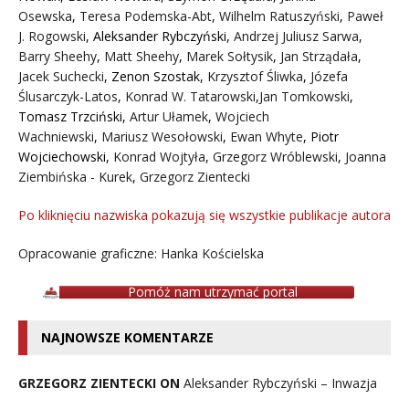
Osewska
,
Teresa Podemska-Abt
,
Wilhelm Ratuszyński
,
Paweł
J. Rogowski
,
Aleksander Rybczyński
,
Andrzej Juliusz Sarwa
,
Barry Sheehy
,
Matt Sheehy
,
Marek Sołtysik
,
Jan Strządała
,
Jacek Suchecki
,
Zenon Szostak
,
Krzysztof Śliwka
,
Józefa
Ślusarczyk-Latos
,
Konrad W. Tatarowski
,
Jan Tomkowski
,
Tomasz Trzciński
,
Artur Ułamek
,
Wojciech
Wachniewski
,
Mariusz Wesołowski
,
Ewan Whyte
,
Piotr
Wojciechowski
,
Konrad Wojtyła
,
Grzegorz Wróblewski
,
Joanna
Ziembińska - Kurek
,
Grzegorz Zientecki
Po kliknięciu nazwiska pokazują się wszystkie publikacje autora
Opracowanie graficzne: Hanka Kościelska
Pomóż nam utrzymać portal
NAJNOWSZE KOMENTARZE
GRZEGORZ ZIENTECKI ON
Aleksander Rybczyński – Inwazja