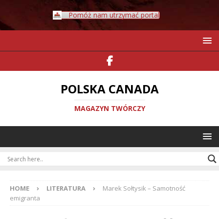
Pomóż nam utrzymać portal
POLSKA CANADA
MAGAZYN TWÓRCZY
HOME
LITERATURA
Marek Sołtysik – Samotność
emigranta