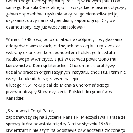
Generalnego Rzeczypospolitej Polskiej w Nowym Jorku i od
samego Konsula Generalnego – i wszystkie te pisma dotyczyły
głównie sposobów uzyskania wizy, vulgo niemożliwości jej
uzyskania, otrzymania stypendium, zapomogi itp. Czy był
osamotniony, czy już wtedy się izolował?
W maju 1948 roku, po paru latach współpracy – wygłaszania
odczytów o wieszczach, o dziejach polskiej kultury – został
wybrany członkiem korespondentem Polskiego Instytutu
Naukowego w Ameryce, a już w czerwcu powierzono mu
kierownictwo Komisji Literackiej. Choromański brał żywy
udział w pracach organizacyjnych Instytutu, choć i tu, i tam nie
wszystko układało się zawsze najlepiej…
8 lutego 1951 roku pisał do Michała Choromańskiego
przewodniczący Stowarzyszenia Polskich Imigrantów w
Kanadzie:
„Szanowny i Drogi Panie,
zapoznawszy się na życzenie Pana i P. Mieczysława Tarasa ze
sprawą, która powstała między Nimi w styczniu 1948 r.,
stwierdzam niniejszym na podstawie oświadczenia złożonego