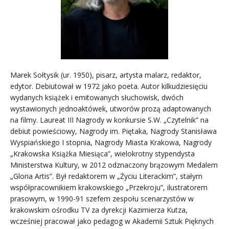
Marek Sołtysik (ur. 1950), pisarz, artysta malarz, redaktor,
edytor. Debiutował w 1972 jako poeta. Autor kilkudziesięciu
wydanych książek i emitowanych słuchowisk, dwóch
wystawionych jednoaktówek, utworów prozą adaptowanych
na filmy. Laureat III Nagrody w konkursie S.W. „Czytelnik” na
debiut powieściowy, Nagrody im. Piętaka, Nagrody Stanisława
Wyspiańskiego I stopnia, Nagrody Miasta Krakowa, Nagrody
„Krakowska Książka Miesiąca”, wielokrotny stypendysta
Ministerstwa Kultury, w 2012 odznaczony brązowym Medalem
„Gloria Artis”. Był redaktorem w „Życiu Literackim”, stałym
współpracownikiem krakowskiego „Przekroju”, ilustratorem
prasowym, w 1990-91 szefem zespołu scenarzystów w
krakowskim ośrodku TV za dyrekcji Kazimierza Kutza,
wcześniej pracował jako pedagog w Akademii Sztuk Pięknych