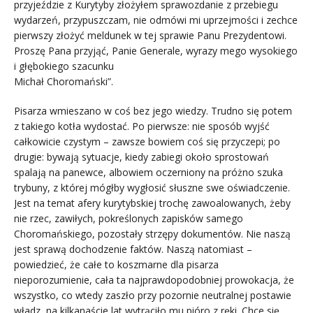
przyjeździe z Kurytyby złożyłem sprawozdanie z przebiegu
wydarzeń, przypuszczam, nie odmówi mi uprzejmości i zechce
pierwszy złożyć meldunek w tej sprawie Panu Prezydentowi.
Proszę Pana przyjąć, Panie Generale, wyrazy mego wysokiego
i głębokiego szacunku
Michał Choromański”.
Pisarza wmieszano w coś bez jego wiedzy. Trudno się potem
z takiego kotła wydostać. Po pierwsze: nie sposób wyjść
całkowicie czystym – zawsze bowiem coś się przyczepi; po
drugie: bywają sytuacje, kiedy zabiegi około sprostowań
spalają na panewce, albowiem oczerniony na próżno szuka
trybuny, z której mógłby wygłosić słuszne swe oświadczenie.
Jest na temat afery kurytybskiej trochę zawoalowanych, żeby
nie rzec, zawiłych, pokreślonych zapisków samego
Choromańskiego, pozostały strzępy dokumentów. Nie naszą
jest sprawą dochodzenie faktów. Naszą natomiast –
powiedzieć, że całe to koszmarne dla pisarza
nieporozumienie, cała ta najprawdopodobniej prowokacja, że
wszystko, co wtedy zaszło przy pozornie neutralnej postawie
władz, na kilkanaście lat wytrąciło mu pióro z ręki. Chce się