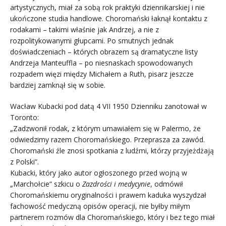
artystycznych, miał za sobą rok praktyki dziennikarskiej i nie
ukończone studia handlowe. Choromański łaknął kontaktu z
rodakami – takimi właśnie jak Andrzej, a nie z
rozpolitykowanymi głupcami. Po smutnych jednak
doświadczeniach – których obrazem są dramatyczne listy
Andrzeja Manteuffla – po niesnaskach spowodowanych
rozpadem więzi między Michałem a Ruth, pisarz jeszcze
bardziej zamknął się w sobie.
Wacław Kubacki pod datą 4 VII 1950 Dzienniku zanotował w
Toronto:
„Zadzwonił rodak, z którym umawiałem się w Palermo, że
odwiedzimy razem Choromańskiego. Przeprasza za zawód.
Choromański źle znosi spotkania z ludźmi, którzy przyjeżdżają
z Polski”.
Kubacki, który jako autor ogłoszonego przed wojną w
„Marchołcie” szkicu o
Zazdrości i medycynie
, odmówił
Choromańskiemu oryginalności i prawem kaduka wyszydzał
fachowość medyczną opisów operacji, nie byłby miłym
partnerem rozmów dla Choromańskiego, który i bez tego miał