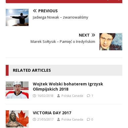
PREVIOUS
Jadwiga Nowak – zwariowaliśmy
NEXT
Marek Sołtysik – Pamięć o Iredyńskim
RELATED ARTICLES
Wojtek Wolski bohaterem Igrzysk
Olimpijskich 2018
16/02/2018
Polska Canada
1
VICTORIA DAY 2017
21/05/2017
Polska Canada
0