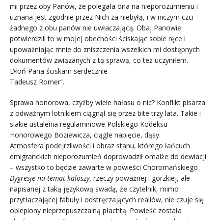
mi przez oby Panów, że polegała ona na nieporozumieniu i
uznana jest zgodnie przez Nich za niebyłą, i w niczym czci
żadnego z obu panów nie uwłaczającą. Obaj Panowie
potwierdzili to w mojej obecności ściskając sobie ręce i
upoważniając mnie do zniszczenia wszelkich mi dostępnych
dokumentów związanych z tą sprawą, co też uczyniłem.
Dłoń Pana ściskam serdecznie
Tadeusz Romer”.
Sprawa honorowa, czyżby wiele hałasu o nic? Konflikt pisarza
z odważnym lotnikiem ciągnął się przez bite trzy lata. Takie i
siakie ustalenia regulaminowe Polskiego Kodeksu
Honorowego Boziewicza, ciągłe napięcie, dąsy.
Atmosfera podejrzliwości i obraz stanu, którego łańcuch
emigranckich nieporozumień doprowadził omalże do dewiacji
– wszystko to będzie zawarte w powieści Choromańskiego
Dygresje na temat kaloszy
, rzeczy poważnej i gorzkiej, ale
napisanej z taką językową swadą, że czytelnik, mimo
przytłaczającej fabuły i odstręczających realiów, nie czuje się
oblepiony nieprzepuszczalną płachtą. Powieść została