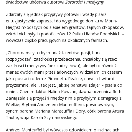
świadectwa ubóstwa autorowi
Zazdrości i medycyny
.
Zdarzały się jednak przypływy gotówki i wtedy pisarz
entuzjastycznie zapraszał do wygodnego domku w Morin-
Heighst młodszych od siebie emigrantów, fajnych chłopaków,
wśród nich byłych podoficerów 12 Pułku Ułanów Podolskich –
wówczas ciężko pracujących na okolicznych farmach.
„Choromańscy to był mariaż talentów, pasji, burz i
rozpogodzeń, zazdrości i przebaczenia, chciałoby się rzec:
zazdrości i medycyny (bez cudzysłowu), ale był to również
mariaż dwóch manii prześladowczych. Widziałam ich czasem
jako postaci rodem z Pirandella. Realnie, nawet chwilami
przyziemnie, ale… tak jest, jak się państwu zdaje” – pisała do
mnie z Caen redaktor Halina Kowzan, dawna uczennica Ruth.
Zawiązała się przyjaźń między nim a przybyłym z emigracji z
Wielkiej Brytanii Andrzejem Manteufflem, powinowatym,
synem barona Mariana Manteuffla i Dory, córki barona Artura
Taube, wuja Karola Szymanowskiego.
Andrzej Manteuffel był wówczas człowiekiem o inklinacjach