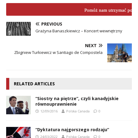
Pomóż nam utrzymać porta
PREVIOUS
Grażyna Banaszkiewicz – Koncert wewnętrzny
NEXT
Zbigniew Turkiewicz w Santiago de Compostela
RELATED ARTICLES
“Siostry na piętrze”, czyli kanadyjskie
równouprawnienie
12/09/2016
Polska Canada
0
“Dyktatura najgorszego rodzaju”
24/03/2022
Polska Canada
0