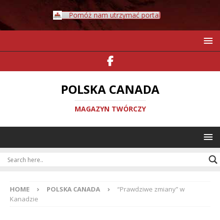
Pomóż nam utrzymać portal
POLSKA CANADA
MAGAZYN TWÓRCZY
HOME
POLSKA CANADA
“Prawdziwe zmiany” w
Kanadzie