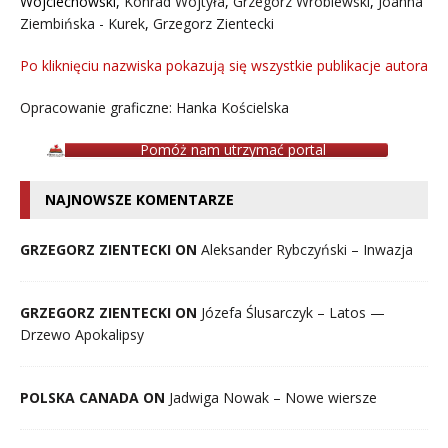
Wojciechowski
,
Konrad Wojtyła
,
Grzegorz Wróblewski
,
Joanna
Ziembińska - Kurek
,
Grzegorz Zientecki
Po kliknięciu nazwiska pokazują się wszystkie publikacje autora
Opracowanie graficzne: Hanka Kościelska
Pomóż nam utrzymać portal
NAJNOWSZE KOMENTARZE
GRZEGORZ ZIENTECKI ON
Aleksander Rybczyński – Inwazja
GRZEGORZ ZIENTECKI ON
Józefa Ślusarczyk – Latos —
Drzewo Apokalipsy
POLSKA CANADA ON
Jadwiga Nowak – Nowe wiersze