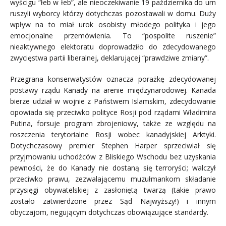
wyścigu “łeb w łeb”, ale nieoczekiwanie 19 października do urn
ruszyli wyborcy którzy dotychczas pozostawali w domu. Duży
wpływ na to miał urok osobisty młodego polityka i jego
emocjonalne przemówienia. To “pospolite ruszenie”
nieaktywnego elektoratu doprowadziło do zdecydowanego
zwycięstwa partii liberalnej, deklarującej “prawdziwe zmiany”.
Przegrana konserwatystów oznacza porażkę zdecydowanej
postawy rządu Kanady na arenie międzynarodowej. Kanada
bierze udział w wojnie z Państwem Islamskim, zdecydowanie
opowiada się przeciwko polityce Rosji pod rządami Władimira
Putina, forsuje program zbrojeniowy, także ze względu na
roszczenia terytorialne Rosji wobec kanadyjskiej Arktyki.
Dotychczasowy premier Stephen Harper sprzeciwiał się
przyjmowaniu uchodźców z Bliskiego Wschodu bez uzyskania
pewności, że do Kanady nie dostaną się terroryści; walczył
przeciwko prawu, zezwalającemu muzułmankom składanie
przysięgi obywatelskiej z zasłoniętą twarzą (takie prawo
zostało zatwierdzone przez Sąd Najwyższy!) i innym
obyczajom, negującym dotychczas obowiązujące standardy.