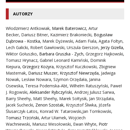
AUTORZY
Włodzimierz Antkowiak,
Marek Baterowicz
,
Artur
Becker
,
Dariusz Bitner
,
Kazimierz Brakoniecki
,
Bogusław
Dąbrowa - Kostka
,
Marek Dyżewski
,
Adam Fiala
,
Agata Foltyn,
Lech Galicki
,
Robert Gawłowski
,
Urszula Gierszon
,
Jerzy Gizella
,
Wiktor Gołuszko
,
Barbara Gruszka - Zych
,
Grzegorz Hajkowski
,
Tomasz Hrynacz
,
Gabriel Leonard Kamiński
,
Dominik
Kiepura
,
Grzegorz Kozyra
,
Krzysztof Kuczkowski
,
Zbigniew
Masternak
,
Dariusz Muszer
,
Krzysztof Niewrzęda
,
Jadwiga
Nowak
,
Lesław Nowara
,
Szymon Orzędała
,
Janina
Osewska
,
Teresa Podemska-Abt
,
Wilhelm Ratuszyński
,
Paweł
J. Rogowski
,
Aleksander Rybczyński
,
Andrzej Juliusz Sarwa
,
Barry Sheehy
,
Matt Sheehy
,
Marek Sołtysik
,
Jan Strządała
,
Jacek Suchecki
,
Zenon Szostak
,
Krzysztof Śliwka
,
Józefa
Ślusarczyk-Latos
,
Konrad W. Tatarowski
,
Jan Tomkowski
,
Tomasz Trzciński
,
Artur Ułamek
,
Wojciech
Wachniewski
,
Mariusz Wesołowski
,
Ewan Whyte
,
Piotr