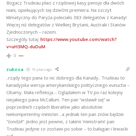
Bogacz Trudeau płaci z rządowej kasy pensje dla dwóch
niani, opiekujących się dziećmi premiera. Na szczyt
klimatyczny do Paryża poleciało 383 delegatów z Kanady!
Więcej niż delegatów z Wielkiej Brytanii, Australii i Stanów
Zjednoczonych – razem.
Szczególy tutaj:
https://www.youtube.com/watch?
v=uH3MQ-duDuM
0
zukosa
10 years ago
..rządy tego pana to nic dobrego dla Kanady.. Trudeau to
kanadyjska wersja amerykanskiego politycznego eunucha –
Obamy. Mała refleksja..- Oglądałem w TV po raz kolejny
niejakiego pana McCallum. Ten pan “wsławił się” w
poprzednich rządach liberałów jako absolutnie
niekompetentny minister…a jednak ten pan znów będzie
“żondził”. Jedno jest pewne, z takimi ‘ministrami’ pan
Trudeau jedyne co zostawi po sobie – to bałagan i lewacki