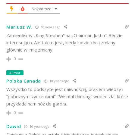
Najstarsze
Mariusz W.
10 years ago
Zamieniliśmy „King Stephen” na „Chairman Justin”. Będzie
interesująco. Ale tak to jest, kiedy ludzie chcą zmiany
głównie w imię zmiany.
0
Author
Polska Canada
10 years ago
Wszystko to podszyte jest naiwnością, brakiem wiedzy i
“pobożnymi życzeniami”. “Wishful thinking” wobec zła, które
przykłada nam nóż do gardła.
0
Dawid
10 years ago
Dziękuję z Polski za artykuł! Nic dobrego jednak się nie