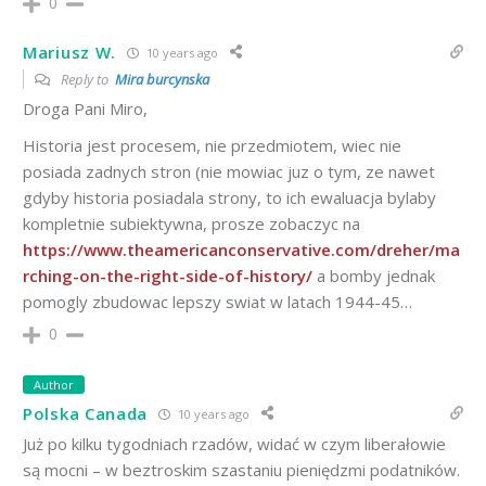
0
Mariusz W.
10 years ago
Reply to
Mira burcynska
Droga Pani Miro,
Historia jest procesem, nie przedmiotem, wiec nie
posiada zadnych stron (nie mowiac juz o tym, ze nawet
gdyby historia posiadala strony, to ich ewaluacja bylaby
kompletnie subiektywna, prosze zobaczyc na
https://www.theamericanconservative.com/dreher/ma
rching-on-the-right-side-of-history/
a bomby jednak
pomogly zbudowac lepszy swiat w latach 1944-45…
0
Author
Polska Canada
10 years ago
Już po kilku tygodniach rzadów, widać w czym liberałowie
są mocni – w beztroskim szastaniu pieniędzmi podatników.