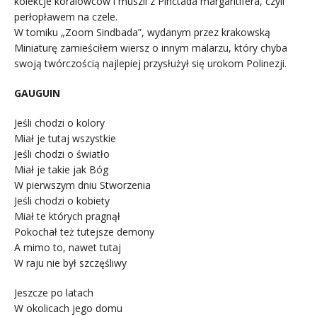
kolekcje koralowców i muszli z Pinctada margaritifera, czyli
perłopławem na czele.
W tomiku „Zoom Sindbada”, wydanym przez krakowską
Miniaturę zamieściłem wiersz o innym malarzu, który chyba
swoją twórczością najlepiej przysłużył się urokom Polinezji.
GAUGUIN
Jeśli chodzi o kolory
Miał je tutaj wszystkie
Jeśli chodzi o światło
Miał je takie jak Bóg
W pierwszym dniu Stworzenia
Jeśli chodzi o kobiety
Miał te których pragnął
Pokochał też tutejsze demony
A mimo to, nawet tutaj
W raju nie był szczęśliwy
Jeszcze po latach
W okolicach jego domu