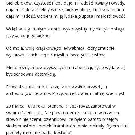
Biel obłoków, czystość nieba daje mi radość. Kwiaty i owady,
dają mi radość. Piękny wiersz, piękny obraz, cudowna etiuda,
dają mi radość. Odbiera mi ją ludzka głupota i małostkowość.
Wciąż w zbyt małym stopniu wykorzystujemy nie tyle potęgę
języka, co jego piękno.
Od mola, wolę książkowego jedwabnika, który żmudnie
wysnuwa szlachetną nić myśli ze świętych tekstów.
Mimo różnych towarzyszących mu aberracji, życie wydaje się
być sensowną abstrakcją.
Prowadząc dziennik oszczędzam wysiłek przyszłych
archeologów literatury. Precyzyjnie bowiem datuję swe myśli.
20 marca 1813 roku, Stendhal (1783-1842),zanotował w
swoim Dzienniku: „ Nie powinienem za kilka lat wierzyć na
słowo niniejszemu dziennikowi, że byłem bardzo przejęty
siedemnastoma prefekturami, które mnie ominęły. Byłem nimi
przejęty mniej niż partią bostona”.