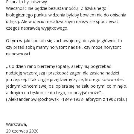
Pisarz to byt niszowy.
Wieczność nie będzie bezustannością. Z fizykalnego i
biologicznego punktu widzenia byłaby bowiem nie do opisania
udręką. Ale w ujęciu metafizycznym należy się spodziewać
czegoś naprawdę wyjątkowego.
O tym w jaki sposób się zachowujemy, decyduje głównie to
czy przed sobą mamy horyzont nadziei, czy może horyzont
niepewności.
„ Co dzień rano bierzemy łopatę, ażeby nią pogrzebać
nadzieję wczorajszą i przekopać zagon dla zasiana nadziei
jutrzejszej. I tak ciągle przędziemy życie, którego kołowrotek
jednym końcem swej osi opiera się na żalu po tym, co minęło,
a drugim na tęsknocie do tego, co przyjść może”…
( Aleksander Świętochowski -1849-1938- aforyzm z 1902 roku)
.
Warszawa,
29 czerwca 2020