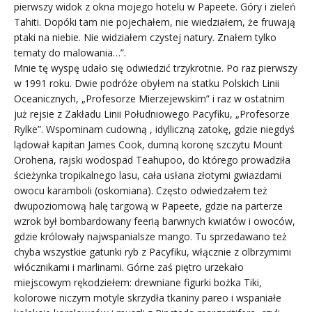
pierwszy widok z okna mojego hotelu w Papeete. Góry i zieleń
Tahiti. Dopóki tam nie pojechałem, nie wiedziałem, że fruwają
ptaki na niebie. Nie widziałem czystej natury. Znałem tylko
tematy do malowania…”.
Mnie tę wyspę udało się odwiedzić trzykrotnie. Po raz pierwszy
w 1991 roku. Dwie podróże obyłem na statku Polskich Linii
Oceanicznych, „Profesorze Mierzejewskim” i raz w ostatnim
już rejsie z Zakładu Linii Południowego Pacyfiku, „Profesorze
Rylke”. Wspominam cudowną , idylliczną zatokę, gdzie niegdyś
lądował kapitan James Cook, dumną koronę szczytu Mount
Orohena, rajski wodospad Teahupoo, do którego prowadziła
ścieżynka tropikalnego lasu, cała usłana złotymi gwiazdami
owocu karamboli (oskomiana). Często odwiedzałem też
dwupoziomową halę targową w Papeete, gdzie na parterze
wzrok był bombardowany feerią barwnych kwiatów i owoców,
gdzie królowały najwspanialsze mango. Tu sprzedawano też
chyba wszystkie gatunki ryb z Pacyfiku, włącznie z olbrzymimi
włócznikami i marlinami. Górne zaś piętro urzekało
miejscowym rękodziełem: drewniane figurki bożka Tiki,
kolorowe niczym motyle skrzydła tkaniny pareo i wspaniałe