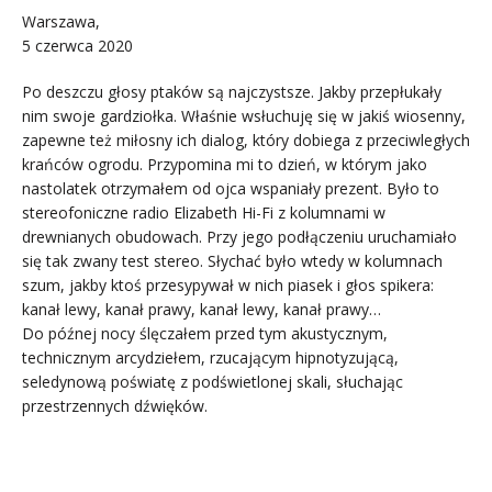
Warszawa,
5 czerwca 2020
Po deszczu głosy ptaków są najczystsze. Jakby przepłukały
nim swoje gardziołka. Właśnie wsłuchuję się w jakiś wiosenny,
zapewne też miłosny ich dialog, który dobiega z przeciwległych
krańców ogrodu. Przypomina mi to dzień, w którym jako
nastolatek otrzymałem od ojca wspaniały prezent. Było to
stereofoniczne radio Elizabeth Hi-Fi z kolumnami w
drewnianych obudowach. Przy jego podłączeniu uruchamiało
się tak zwany test stereo. Słychać było wtedy w kolumnach
szum, jakby ktoś przesypywał w nich piasek i głos spikera:
kanał lewy, kanał prawy, kanał lewy, kanał prawy…
Do późnej nocy ślęczałem przed tym akustycznym,
technicznym arcydziełem, rzucającym hipnotyzującą,
seledynową poświatę z podświetlonej skali, słuchając
przestrzennych dźwięków.