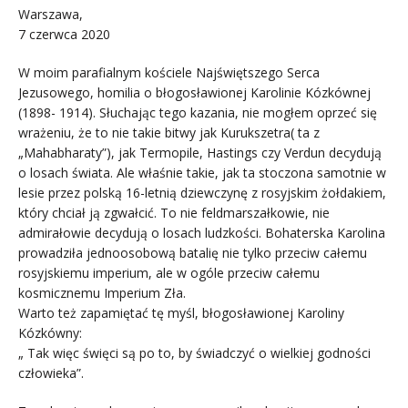
Warszawa,
7 czerwca 2020
W moim parafialnym kościele Najświętszego Serca
Jezusowego, homilia o błogosławionej Karolinie Kózkównej
(1898- 1914). Słuchając tego kazania, nie mogłem oprzeć się
wrażeniu, że to nie takie bitwy jak Kurukszetra( ta z
„Mahabharaty”), jak Termopile, Hastings czy Verdun decydują
o losach świata. Ale właśnie takie, jak ta stoczona samotnie w
lesie przez polską 16-letnią dziewczynę z rosyjskim żołdakiem,
który chciał ją zgwałcić. To nie feldmarszałkowie, nie
admirałowie decydują o losach ludzkości. Bohaterska Karolina
prowadziła jednoosobową batalię nie tylko przeciw całemu
rosyjskiemu imperium, ale w ogóle przeciw całemu
kosmicznemu Imperium Zła.
Warto też zapamiętać tę myśl, błogosławionej Karoliny
Kózkówny:
„ Tak więc święci są po to, by świadczyć o wielkiej godności
człowieka”.