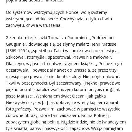
Od systemów wstrzymujących słońce, wolę systemy
wstrzymujące ludzkie serce. Choćby była to tylko chwila
zachwytu, chwila wzruszenia…
Ze znakomitej książki Tomasza Rudomino- „Podróże po
Gauguinie”, dowiaduje się, że słynny malarz Henri Matisse
(1869-1954), „spędził na Tahiti w sumie dwa i pół miesiąca.
Szkicował, rozmyślał, spacerował. Prawie nie malował”.
Dlaczego, wyjaśnia to dalszy fragment książki: „ Polinezja go
oczarowała. I powiedział nawet do Brassaia, że przez trzy
miesiące po powrocie nie tknął sztalugi. Nie mógł malować.
Tkwił w bezczynności. Był zaczarowany. (Piękno, prawdziwe
piękno potrafi sparaliżować niczym kurara- przypis mój). Jak
pisze Matisse: „Wchłonąłem świat Oceanii jak gąbka.
Niezwykły i czysty. […] jak dobrze, że wtedy kupiłem aparat
fotograficzny. Pozwolił mi zachować w pamięci te wszystkie
cudowne obrazy, które tam widziałem. Bo na Polinezji,
zobaczyłem globalną pełnię. Nigdzie indziej nie doświadczyłem
tyle światła, barwy i niezwykłości zapachów. Wciąż pamiętam