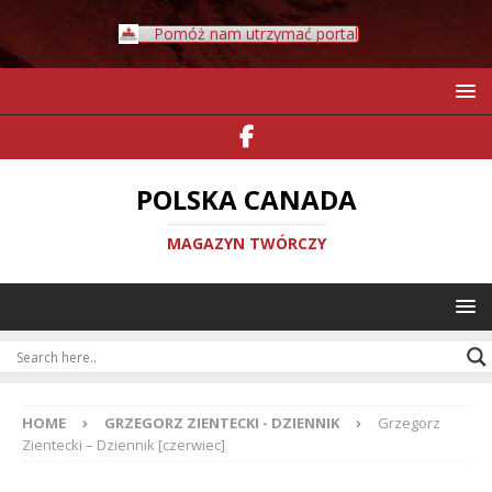
Pomóż nam utrzymać portal
POLSKA CANADA
MAGAZYN TWÓRCZY
HOME
GRZEGORZ ZIENTECKI - DZIENNIK
Grzegorz
Zientecki – Dziennik [czerwiec]