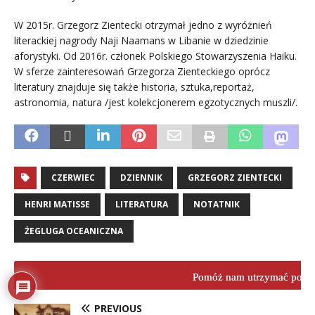
W 2015r. Grzegorz Zientecki otrzymał jedno z wyróżnień
literackiej nagrody Naji Naamans w Libanie w dziedzinie
aforystyki. Od 2016r. członek Polskiego Stowarzyszenia Haiku.
W sferze zainteresowań Grzegorza Zienteckiego oprócz
literatury znajduje się także historia, sztuka,reportaż,
astronomia, natura /jest kolekcjonerem egzotycznych muszli/.
CZERWIEC
DZIENNIK
GRZEGORZ ZIENTECKI
HENRI MATISSE
LITERATURA
NOTATNIK
ŻEGLUGA OCEANICZNA
Pomóż nam utrzymać porta
PREVIOUS