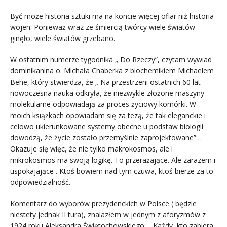
Być może historia sztuki ma na koncie więcej ofiar niż historia
wojen. Ponieważ wraz ze śmiercią twórcy wiele światów
ginęło, wiele światów grzebano.
W ostatnim numerze tygodnika „ Do Rzeczy”, czytam wywiad
dominikanina o. Michała Chaberka z biochemikiem Michaelem
Behe, który stwierdza, że „ Na przestrzeni ostatnich 60 lat
nowoczesna nauka odkryła, że niezwykle złożone maszyny
molekularne odpowiadają za proces życiowy komórki. W
moich książkach opowiadam się za tezą, że tak eleganckie i
celowo ukierunkowane systemy obecne u podstaw biologii
dowodzą, że życie zostało przemyślnie zaprojektowane”…
Okazuje się więc, że nie tylko makrokosmos, ale i
mikrokosmos ma swoją logikę. To przerażające. Ale zarazem i
uspokajające . Ktoś bowiem nad tym czuwa, ktoś bierze za to
odpowiedzialność.
Komentarz do wyborów prezydenckich w Polsce ( będzie
niestety jednak II tura), znalazłem w jednym z aforyzmów z
1924 roku Aleksandra Świętochowskiego: „ Każdy, kto zabiera