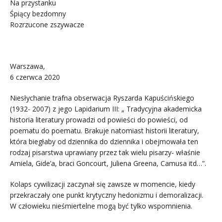
Na przystanku
Śpiący bezdomny
Rozrzucone zszywacze
Warszawa,
6 czerwca 2020
Niesłychanie trafna obserwacja Ryszarda Kapuścińskiego
(1932- 2007) z jego Lapidarium III: „ Tradycyjna akademicka
historia literatury prowadzi od powieści do powieści, od
poematu do poematu. Brakuje natomiast historii literatury,
która biegłaby od dziennika do dziennika i obejmowała ten
rodzaj pisarstwa uprawiany przez tak wielu pisarzy- właśnie
Amiela, Gide’a, braci Goncourt, Juliena Greena, Camusa itd…”.
Kolaps cywilizacji zaczynał się zawsze w momencie, kiedy
przekraczały one punkt krytyczny hedonizmu i demoralizacji.
W człowieku nieśmiertelne mogą być tylko wspomnienia.