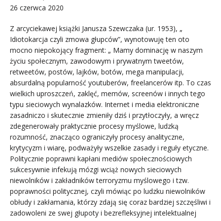
26 czerwca 2020
Z arcyciekawej książki Janusza Szewczaka (ur. 1953), „
Idiotokarcja czyli zmowa głupców”, wynotowuję ten oto
mocno niepokojący fragment: „ Mamy dominację w naszym
życiu społecznym, zawodowym i prywatnym tweetów,
retweetów, postów, lajków, botów, mega manipulacji,
absurdalną popularność youtuberów, freelancerów itp. To czas
wielkich uproszczeń, zaklęć, memów, screenów i innych tego
typu sieciowych wynalazków. Internet i media elektroniczne
zasadniczo i skutecznie zmieniły dziś i przytłoczyły, a wręcz
zdegenerowały praktycznie procesy myślowe, ludzką
rozumność, znacząco ograniczyły procesy analityczne,
krytycyzm i wiarę, podważyły wszelkie zasady i reguły etyczne.
Politycznie poprawni kapłani mediów społecznościowych
sukcesywnie infekują mózgi wciąż nowych sieciowych
niewolników i zakładników terroryzmu myślowego i tzw.
poprawności politycznej, czyli mówiąc po ludzku niewolników
obłudy i zakłamania, którzy zdają się coraz bardziej szczęśliwi i
zadowoleni ze swej głupoty i bezrefleksyjnej intelektualnej