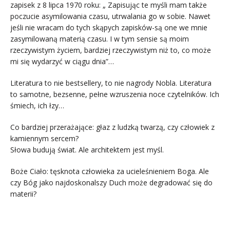
zapisek z 8 lipca 1970 roku: „ Zapisując te myśli mam także
poczucie asymilowania czasu, utrwalania go w sobie. Nawet
jeśli nie wracam do tych skąpych zapisków-są one we mnie
zasymilowaną materią czasu. I w tym sensie są moim
rzeczywistym życiem, bardziej rzeczywistym niż to, co może
mi się wydarzyć w ciągu dnia”…
Literatura to nie bestsellery, to nie nagrody Nobla. Literatura
to samotne, bezsenne, pełne wzruszenia noce czytelników. Ich
śmiech, ich łzy…
Co bardziej przerażające: głaz z ludzką twarzą, czy człowiek z
kamiennym sercem?
Słowa budują świat. Ale architektem jest myśl.
Boże Ciało: tęsknota człowieka za ucieleśnieniem Boga. Ale
czy Bóg jako najdoskonalszy Duch może degradować się do
materii?
.