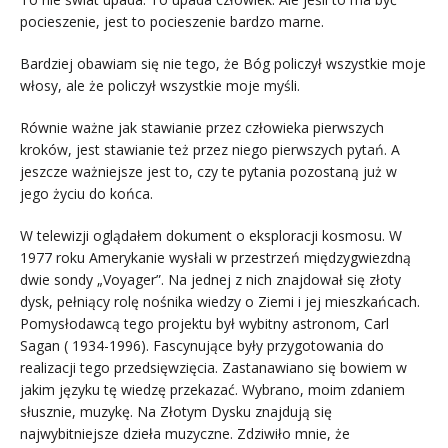
pocieszenie, jest to pocieszenie bardzo marne.
Bardziej obawiam się nie tego, że Bóg policzył wszystkie moje
włosy, ale że policzył wszystkie moje myśli.
Równie ważne jak stawianie przez człowieka pierwszych
kroków, jest stawianie też przez niego pierwszych pytań. A
jeszcze ważniejsze jest to, czy te pytania pozostaną już w
jego życiu do końca.
W telewizji oglądałem dokument o eksploracji kosmosu. W
1977 roku Amerykanie wysłali w przestrzeń międzygwiezdną
dwie sondy „Voyager”. Na jednej z nich znajdował się złoty
dysk, pełniący rolę nośnika wiedzy o Ziemi i jej mieszkańcach.
Pomysłodawcą tego projektu był wybitny astronom, Carl
Sagan ( 1934-1996). Fascynujące były przygotowania do
realizacji tego przedsięwzięcia. Zastanawiano się bowiem w
jakim języku tę wiedzę przekazać. Wybrano, moim zdaniem
słusznie, muzykę. Na Złotym Dysku znajdują się
najwybitniejsze dzieła muzyczne. Zdziwiło mnie, że