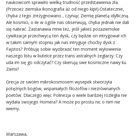
naukowcom sprawiło wielką trudność przedstawienia zła.
(Przecież ziemska ikonografia aż od niego kipi!).Ostatecznie,
chyba z tego zrezygnowano , czyniąc Ziemię planetą idylliczną.
Ale kosmici, o ile w ogóle nas obserwują, chyba jednak nie dali
się nabrać. Zastanawia mnie też, jeśli jakieś pozaziemskie
cywilizacje przechwycą ten dysk, czy będzie on intrygował ich
w takim samym stopniu jak nas intryguje choćby dysk z
Fajstos? Próbuję sobie wyobrazić ten moment wyłowienia
naszego listu w butelce przez trans astralnych żeglarzy. Czy
uda im się go odczytać? Czy skierują swe kosmiczne nawy ku
Ziemi?
Grecja ze swoim mikrokosmosem wysepek stworzyła
potężnych bogów, wspaniałych filozofów i niezrównanych
poetów. Dlaczego więc Polinezja o wiele bardziej rozległa nie
wydała swojego Homera? A może po prostu nic o nim nie
wiemy.
.
Warszawa,