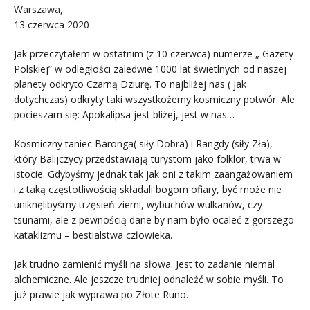
Warszawa,
13 czerwca 2020
Jak przeczytałem w ostatnim (z 10 czerwca) numerze „ Gazety
Polskiej” w odległości zaledwie 1000 lat świetlnych od naszej
planety odkryto Czarną Dziurę. To najbliżej nas ( jak
dotychczas) odkryty taki wszystkożerny kosmiczny potwór. Ale
pocieszam się: Apokalipsa jest bliżej, jest w nas…
Kosmiczny taniec Baronga( siły Dobra) i Rangdy (siły Zła),
który Balijczycy przedstawiają turystom jako folklor, trwa w
istocie. Gdybyśmy jednak tak jak oni z takim zaangażowaniem
i z taką częstotliwością składali bogom ofiary, być może nie
uniknęlibyśmy trzęsień ziemi, wybuchów wulkanów, czy
tsunami, ale z pewnością dane by nam było ocaleć z gorszego
kataklizmu – bestialstwa człowieka.
Jak trudno zamienić myśli na słowa. Jest to zadanie niemal
alchemiczne. Ale jeszcze trudniej odnaleźć w sobie myśli. To
już prawie jak wyprawa po Złote Runo.