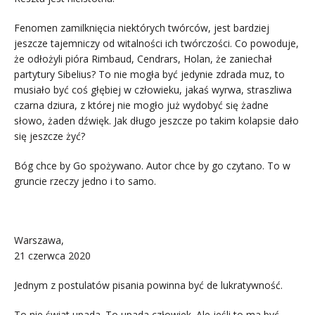
Fenomen zamilknięcia niektórych twórców, jest bardziej
jeszcze tajemniczy od witalności ich twórczości. Co powoduje,
że odłożyli pióra Rimbaud, Cendrars, Holan, że zaniechał
partytury Sibelius? To nie mogła być jedynie zdrada muz, to
musiało być coś głębiej w człowieku, jakaś wyrwa, straszliwa
czarna dziura, z której nie mogło już wydobyć się żadne
słowo, żaden dźwięk. Jak długo jeszcze po takim kolapsie dało
się jeszcze żyć?
Bóg chce by Go spożywano. Autor chce by go czytano. To w
gruncie rzeczy jedno i to samo.
.
Warszawa,
21 czerwca 2020
Jednym z postulatów pisania powinna być de lukratywność.
To nie świat upada. To upada człowiek. Ale jeśli to ma być