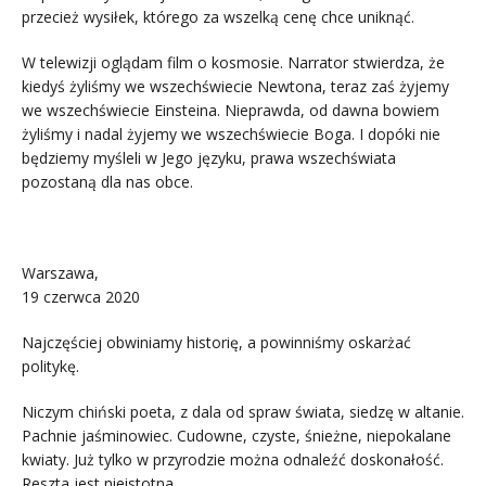
przecież wysiłek, którego za wszelką cenę chce uniknąć.
W telewizji oglądam film o kosmosie. Narrator stwierdza, że
kiedyś żyliśmy we wszechświecie Newtona, teraz zaś żyjemy
we wszechświecie Einsteina. Nieprawda, od dawna bowiem
żyliśmy i nadal żyjemy we wszechświecie Boga. I dopóki nie
będziemy myśleli w Jego języku, prawa wszechświata
pozostaną dla nas obce.
.
Warszawa,
19 czerwca 2020
Najczęściej obwiniamy historię, a powinniśmy oskarżać
politykę.
Niczym chiński poeta, z dala od spraw świata, siedzę w altanie.
Pachnie jaśminowiec. Cudowne, czyste, śnieżne, niepokalane
kwiaty. Już tylko w przyrodzie można odnaleźć doskonałość.
Reszta jest nieistotna.