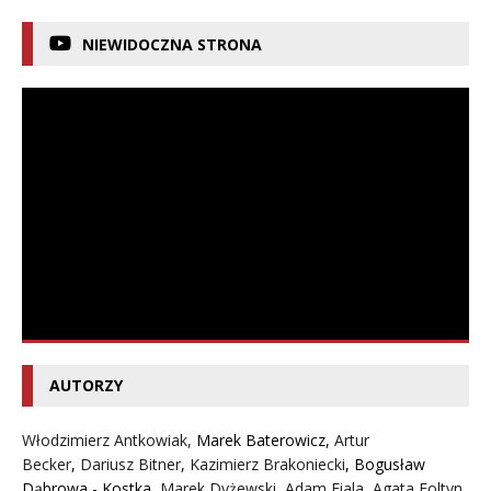
NIEWIDOCZNA STRONA
AUTORZY
Włodzimierz Antkowiak,
Marek Baterowicz
,
Artur
Becker
,
Dariusz Bitner
,
Kazimierz Brakoniecki
,
Bogusław
Dąbrowa - Kostka
,
Marek Dyżewski
,
Adam Fiala
,
Agata Foltyn,