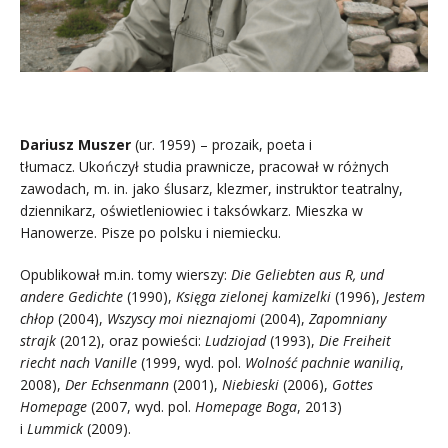
Dariusz Muszer
(ur. 1959) – prozaik, poeta i
tłumacz. Ukończył studia prawnicze, pracował w różnych
zawodach, m. in. jako ślusarz, klezmer, instruktor teatralny,
dziennikarz, oświetleniowiec i taksówkarz. Mieszka w
Hanowerze. Pisze po polsku i niemiecku.
Opublikował m.in. tomy wierszy:
Die Geliebten aus R, und
andere Gedichte
(1990),
Księga zielonej kamizelki
(1996),
Jestem
chłop
(2004),
Wszyscy moi nieznajomi
(2004),
Zapomniany
strajk
(2012), oraz powieści:
Ludziojad
(1993),
Die Freiheit
riecht nach Vanille
(1999, wyd. pol.
Wolność pachnie wanilią
,
2008),
Der Echsenmann
(2001),
Niebieski
(2006),
Gottes
Homepage
(2007, wyd. pol.
Homepage Boga
, 2013)
i
Lummick
(2009).