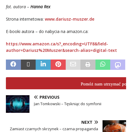
fot. autora –
Hanna Rex
Strona internetowa:
www.dariusz-muszer.de
E-booki autora – do nabycia na amazon.ca:
https://www.amazon.ca/s?_encoding=UTF8&field-
author=Dariusz%20Muszer&search-alias=digital-text
Pomóż nam utrzymać porta
PREVIOUS
Jan Tomkowski – Tęskniąc do symfonii
NEXT
Zamiast czarnych skrzynek – czarna propaganda