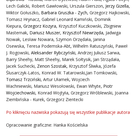
Lech Galicki
,
Robert Gawłowski
,
Urszula Gierszon
,
Jerzy Gizella
,
Wiktor Gołuszko
,
Barbara Gruszka - Zych
,
Grzegorz Hajkowski
,
Tomasz Hrynacz
,
Gabriel Leonard Kamiński
,
Dominik
Kiepura
,
Grzegorz Kozyra
,
Krzysztof Kuczkowski
,
Zbigniew
Masternak
,
Dariusz Muszer
,
Krzysztof Niewrzęda
,
Jadwiga
Nowak
,
Lesław Nowara
,
Szymon Orzędała
,
Janina
Osewska
,
Teresa Podemska-Abt
,
Wilhelm Ratuszyński
,
Paweł
J. Rogowski
,
Aleksander Rybczyński
,
Andrzej Juliusz Sarwa
,
Barry Sheehy
,
Matt Sheehy
,
Marek Sołtysik
,
Jan Strządała
,
Jacek Suchecki
,
Zenon Szostak
,
Krzysztof Śliwka
,
Józefa
Ślusarczyk-Latos
,
Konrad W. Tatarowski
,
Jan Tomkowski
,
Tomasz Trzciński
,
Artur Ułamek
,
Wojciech
Wachniewski
,
Mariusz Wesołowski
,
Ewan Whyte
,
Piotr
Wojciechowski
,
Konrad Wojtyła
,
Grzegorz Wróblewski
,
Joanna
Ziembińska - Kurek
,
Grzegorz Zientecki
Po kliknięciu nazwiska pokazują się wszystkie publikacje autora
Opracowanie graficzne: Hanka Kościelska