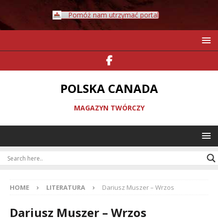
Pomóż nam utrzymać portal
POLSKA CANADA
MAGAZYN TWÓRCZY
HOME
LITERATURA
Dariusz Muszer – Wrzos
Dariusz Muszer – Wrzos