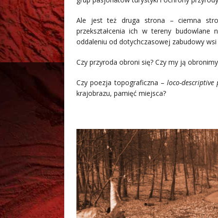
Ale jest też druga strona – ciemna str
przekształcenia ich w tereny budowlane 
oddaleniu od dotychczasowej zabudowy wsi i 
Czy przyroda obroni się? Czy my ją obronimy
Czy poezja topograficzna –
loco-descriptive
krajobrazu, pamięć miejsca?
/