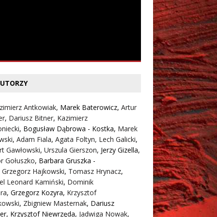
UTORZY
zimierz Antkowiak,
Marek Baterowicz
,
Artur
er
,
Dariusz Bitner
,
Kazimierz
niecki
,
Bogusław Dąbrowa - Kostka
,
Marek
wski
,
Adam Fiala
,
Agata Foltyn,
Lech Galicki
,
rt Gawłowski
,
Urszula Gierszon
,
Jerzy Gizella
,
or Gołuszko
,
Barbara Gruszka -
,
Grzegorz Hajkowski
,
Tomasz Hrynacz
,
el Leonard Kamiński
,
Dominik
ra
,
Grzegorz Kozyra
,
Krzysztof
kowski
,
Zbigniew Masternak
,
Dariusz
er
,
Krzysztof Niewrzęda
,
Jadwiga Nowak
,