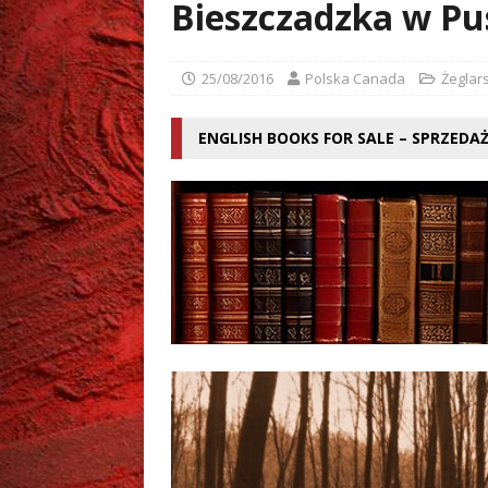
[ 02/08/2026 ]
Grzegorz Zi
Bieszczadzka w Pu
25/08/2016
Polska Canada
Żeglars
ENGLISH BOOKS FOR SALE – SPRZEDA