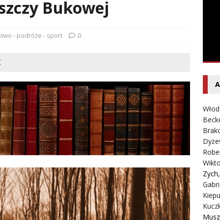
entecki – Dziennik – Wyspy Kanaryjskie
FELIETON
szczy Bukowej
two - podróże - sport
0
Ż
A
Włod
Beck
Brako
Dyże
Robe
Wikt
Zych
Gabri
Kiepu
Kucz
Musz