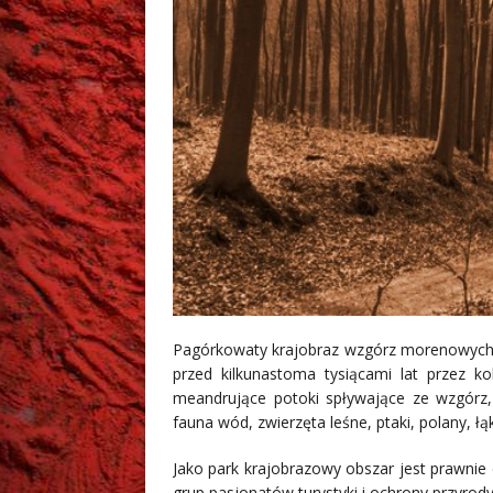
Pagórkowaty krajobraz wzgórz morenowych 
przed kilkunastoma tysiącami lat przez ko
meandrujące potoki spływające ze wzgórz, 
fauna wód, zwierzęta leśne, ptaki, polany, łą
Jako park krajobrazowy obszar jest prawnie
grup pasjonatów turystyki i ochrony przyrody