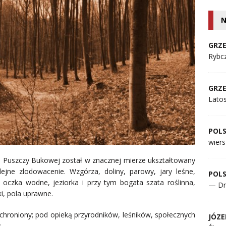
N
GRZE
Rybcz
GRZE
Lato
POL
wiers
Puszczy Bukowej został w znacznej mierze ukształtowany
lejne zlodowacenie. Wzgórza, doliny, parowy, jary leśne,
POL
oczka wodne, jeziorka i przy tym bogata szata roślinna,
— Dr
ki, pola uprawne.
 chroniony; pod opieką przyrodników, leśników, społecznych
JÓZE
.