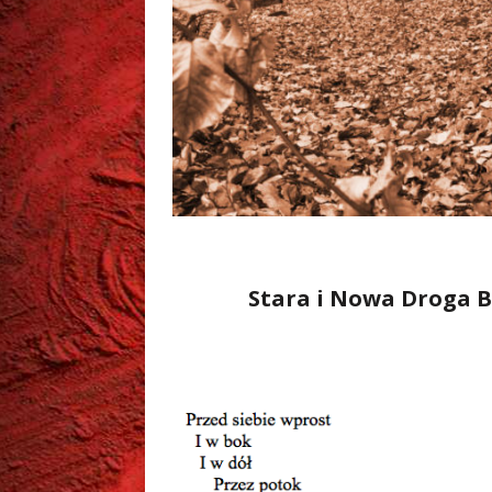
….
Stara i Nowa Droga B
.