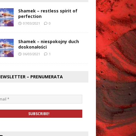
Shamek – restless spirit of
perfection
07/03/2021
0
Shamek – niespokojny duch
doskonałości
06/03/2021
1
EWSLETTER – PRENUMERATA