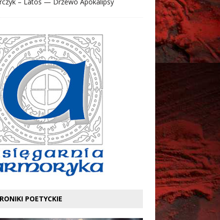
rczyk – Latos — Drzewo Apokalipsy
RONIKI POETYCKIE