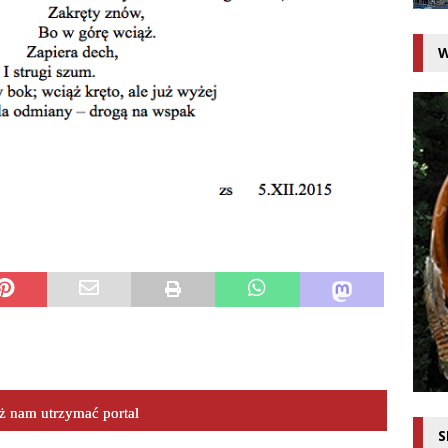
W
 nam utrzymać portal
S