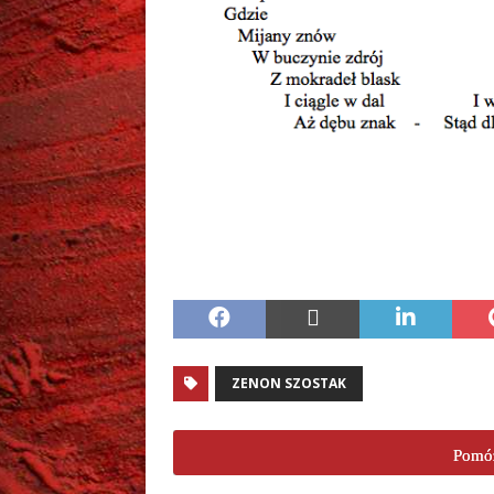
.
ZENON SZOSTAK
Pomóż