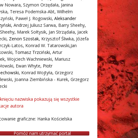
aw Nowara
,
Szymon Orzędała
,
Janina
ska
,
Teresa Podemska-Abt
,
Wilhelm
zyński
,
Paweł J. Rogowski
,
Aleksander
zyński
,
Andrzej Juliusz Sarwa
,
Barry Sheehy
,
 Sheehy
,
Marek Sołtysik
,
Jan Strządała
,
Jacek
cki
,
Zenon Szostak
,
Krzysztof Śliwka
,
Józefa
rczyk-Latos
,
Konrad W. Tatarowski
,
Jan
owski
,
Tomasz Trzciński
,
Artur
ek
,
Wojciech Wachniewski
,
Mariusz
łowski
,
Ewan Whyte
,
Piotr
iechowski
,
Konrad Wojtyła
,
Grzegorz
lewski
,
Joanna Ziembińska - Kurek
,
Grzegorz
ecki
iknięciu nazwiska pokazują się wszystkie
kacje autora
owanie graficzne: Hanka Kościelska
Pomóż nam utrzymać portal