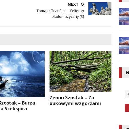
NEXT
Tomasz Trzciński – Felieton
okołomuzyczny [3]
N
Zenon Szostak – Za
Szostak – Burza
bukowymi wzgórzami
ma Szekspira