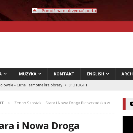
Pomóż nam utrzymać portal
A
MUZYKA
KONTAKT
ENGLISH
ARC
ołowski – Ciche i samotne krajobrazy
SPOTLIGHT
Rybczyński – Inwazja
LITERATURA
RT
Zenon Szostak – Stara i Nowa Droga Bieszczadzka w
er – Przyklejeni odklejeni.
LITERATURA
acz – Człowiek w świecie rozpadających się znaczeń
tara i Nowa Droga