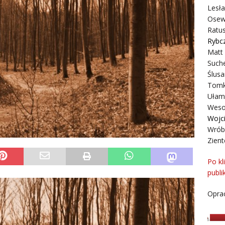
Lesł
Osew
Ratus
Rybc
Matt
Suche
Ślusa
Tomk
Ułam
Weso
Wojc
Wrób
Zient
Po kl
publi
Oprac