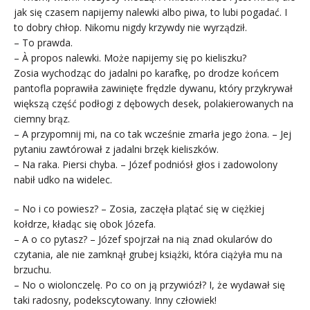
jak się czasem napijemy nalewki albo piwa, to lubi pogadać. I
to dobry chłop. Nikomu nigdy krzywdy nie wyrządził.
– To prawda.
– À propos nalewki. Może napijemy się po kieliszku?
Zosia wychodząc do jadalni po karafkę, po drodze końcem
pantofla poprawiła zawinięte frędzle dywanu, który przykrywał
większą część podłogi z dębowych desek, polakierowanych na
ciemny brąz.
– A przypomnij mi, na co tak wcześnie zmarła jego żona. – Jej
pytaniu zawtórował z jadalni brzęk kieliszków.
– Na raka. Piersi chyba. – Józef podniósł głos i zadowolony
nabił udko na widelec.
– No i co powiesz? – Zosia, zaczęła plątać się w ciężkiej
kołdrze, kładąc się obok Józefa.
– A o co pytasz? – Józef spojrzał na nią znad okularów do
czytania, ale nie zamknął grubej książki, która ciążyła mu na
brzuchu.
– No o wiolonczelę. Po co on ją przywiózł? I, że wydawał się
taki radosny, podekscytowany. Inny człowiek!