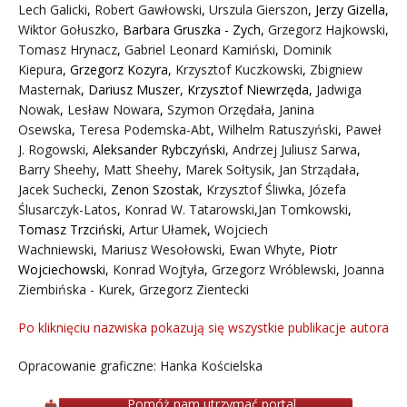
Lech Galicki
,
Robert Gawłowski
,
Urszula Gierszon
,
Jerzy Gizella
,
Wiktor Gołuszko
,
Barbara Gruszka - Zych
,
Grzegorz Hajkowski
,
Tomasz Hrynacz
,
Gabriel Leonard Kamiński
,
Dominik
Kiepura
,
Grzegorz Kozyra
,
Krzysztof Kuczkowski
,
Zbigniew
Masternak
,
Dariusz Muszer
,
Krzysztof Niewrzęda
,
Jadwiga
Nowak
,
Lesław Nowara
,
Szymon Orzędała
,
Janina
Osewska
,
Teresa Podemska-Abt
,
Wilhelm Ratuszyński
,
Paweł
J. Rogowski
,
Aleksander Rybczyński
,
Andrzej Juliusz Sarwa
,
Barry Sheehy
,
Matt Sheehy
,
Marek Sołtysik
,
Jan Strządała
,
Jacek Suchecki
,
Zenon Szostak
,
Krzysztof Śliwka
,
Józefa
Ślusarczyk-Latos
,
Konrad W. Tatarowski
,
Jan Tomkowski
,
Tomasz Trzciński
,
Artur Ułamek
,
Wojciech
Wachniewski
,
Mariusz Wesołowski
,
Ewan Whyte
,
Piotr
Wojciechowski
,
Konrad Wojtyła
,
Grzegorz Wróblewski
,
Joanna
Ziembińska - Kurek
,
Grzegorz Zientecki
Po kliknięciu nazwiska pokazują się wszystkie publikacje autora
Opracowanie graficzne: Hanka Kościelska
Pomóż nam utrzymać portal