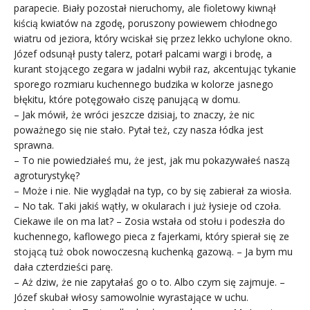
parapecie. Biały pozostał nieruchomy, ale fioletowy kiwnął
kiścią kwiatów na zgodę, poruszony powiewem chłodnego
wiatru od jeziora, który wciskał się przez lekko uchylone okno.
Józef odsunął pusty talerz, potarł palcami wargi i brodę, a
kurant stojącego zegara w jadalni wybił raz, akcentując tykanie
sporego rozmiaru kuchennego budzika w kolorze jasnego
błękitu, które potęgowało ciszę panującą w domu.
– Jak mówił, że wróci jeszcze dzisiaj, to znaczy, że nic
poważnego się nie stało. Pytał też, czy nasza łódka jest
sprawna.
– To nie powiedziałeś mu, że jest, jak mu pokazywałeś naszą
agroturystykę?
– Może i nie. Nie wyglądał na typ, co by się zabierał za wiosła.
– No tak. Taki jakiś wątły, w okularach i już łysieje od czoła.
Ciekawe ile on ma lat? – Zosia wstała od stołu i podeszła do
kuchennego, kaflowego pieca z fajerkami, który spierał się ze
stojącą tuż obok nowoczesną kuchenką gazową. – Ja bym mu
dała czterdzieści parę.
– Aż dziw, że nie zapytałaś go o to. Albo czym się zajmuje. –
Józef skubał włosy samowolnie wyrastające w uchu.