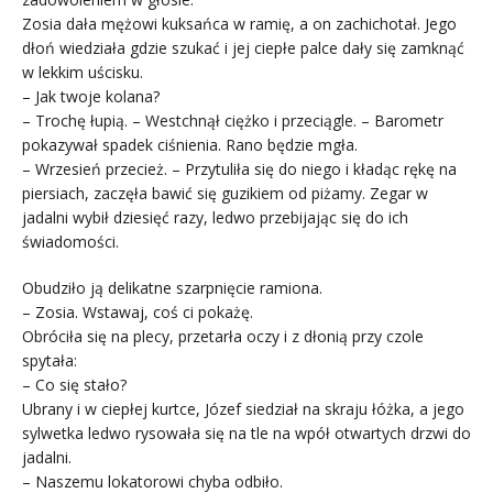
Zosia dała mężowi kuksańca w ramię, a on zachichotał. Jego
dłoń wiedziała gdzie szukać i jej ciepłe palce dały się zamknąć
w lekkim uścisku.
– Jak twoje kolana?
– Trochę łupią. – Westchnął ciężko i przeciągle. – Barometr
pokazywał spadek ciśnienia. Rano będzie mgła.
– Wrzesień przecież. – Przytuliła się do niego i kładąc rękę na
piersiach, zaczęła bawić się guzikiem od piżamy. Zegar w
jadalni wybił dziesięć razy, ledwo przebijając się do ich
świadomości.
Obudziło ją delikatne szarpnięcie ramiona.
– Zosia. Wstawaj, coś ci pokażę.
Obróciła się na plecy, przetarła oczy i z dłonią przy czole
spytała:
– Co się stało?
Ubrany i w ciepłej kurtce, Józef siedział na skraju łóżka, a jego
sylwetka ledwo rysowała się na tle na wpół otwartych drzwi do
jadalni.
– Naszemu lokatorowi chyba odbiło.