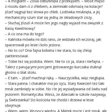
– A mogłam! – Zosia odburknęła z przekąsem. – Może mięso
z rosołu dam ci z chlebem, a ziemniaki odsmażę na kolacje?
Józef sięgnął bez słowa po chleb. Lodówka mruknęła, a jej
mechaniczny szum stał się jedną ze składowych ciszy.
– Słuchaj Józuś! A może ten jego nagły wyjazd ma związek z
Kasią Kwietniową?
– A co ona ma do tego?
– Kalińska mówiła mi dziś rano, że widziała ich wczoraj, jak
spacerowali po lesie i koło jeziora.
– No to co? Ona fajna kobieta i nie stara, to się chłop
zainteresował.
– Tobie też się podoba. Wiem. Nie to co ja, stara i niefajna. –
Talerz z parującymi porcjami gotowanego kurczaka stuknął
głośno o blat stołu.
– E tam. – Józef machnął ręką. – Nauczycielka, więc niegłupia.
– Stara panna. I charakter ma po ojcu. Stary Kwiecień też taki
mruk zamknięty w sobie. No i te jej wysiadywania od świtu nad
jeziorem. Romantyczka. Wiesz, że dzieciaki w szkole nazywają
ją Świtezianka? Do kościoła nie chodzi i drzewa w lesie
obejmuje.
– Wiem, wiem. Wszyscy wiedzą. A Mietek może i jest mruk, ale