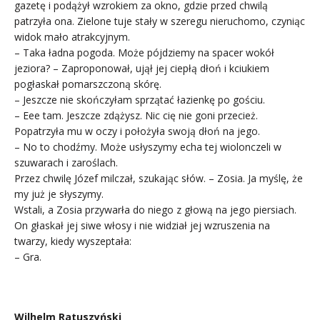
gazetę i podążył wzrokiem za okno, gdzie przed chwilą
patrzyła ona. Zielone tuje stały w szeregu nieruchomo, czyniąc
widok mało atrakcyjnym.
– Taka ładna pogoda. Może pójdziemy na spacer wokół
jeziora? – Zaproponował, ujął jej ciepłą dłoń i kciukiem
pogłaskał pomarszczoną skórę.
– Jeszcze nie skończyłam sprzątać łazienkę po gościu.
– Eee tam. Jeszcze zdążysz. Nic cię nie goni przecież.
Popatrzyła mu w oczy i położyła swoją dłoń na jego.
– No to chodźmy. Może usłyszymy echa tej wiolonczeli w
szuwarach i zaroślach.
Przez chwilę Józef milczał, szukając słów. – Zosia. Ja myślę, że
my już je słyszymy.
Wstali, a Zosia przywarła do niego z głową na jego piersiach.
On głaskał jej siwe włosy i nie widział jej wzruszenia na
twarzy, kiedy wyszeptała:
– Gra.
Wilhelm Ratuszyński