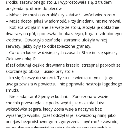
środku zastawionego stołu, i wyprostowała się, z trudem
przykładając dłonie do pleców.
– Mówił, że musi coś zrobić czy załatwić i wróci wieczorem.
– Może dostał jakąś wiadomość. Przy śniadaniu nic nie mówił.
– Kobieta wzięła lniane serwety ze stołu, złożyła je dokładnie
dwa razy na pół, i podeszła do okazałego, bogato zdobionego
kredensu. Otworzyła szufladę i starannie ułożyła w niej
serwety, jakby były to odbezpieczone granaty.
– Co to za ludzie w dzisiejszych czasach! Stale im się spieszy.
Ciekawe dokąd?
Józef odsunął ciężkie drewniane krzesło, strzepnął paproch ze
skórzanego obicia, i usiadł przy stole.
– Im się śpieszy do śmierci. Tylko nie wiedzą o tym. – Jego
uwaga zawisła w powietrzu i nie poprawiła nastroju łagodnego
smutku.
– Nie siadaj tam! Zjemy w kuchni. – Zanurzona w wazie
chochla przesunęła się po krawędzi jak oszalała duża
wskazówka zegara, kiedy Zosia wzięła naczynie bez
wyraźnego wysiłku. Józef odczytał jej skwaszoną minę jako
przejaw bezpodstawnego rozgoryczenia i być może zawodu,
bo od dawna odmawiał brania udziału w sprzeczkach lub