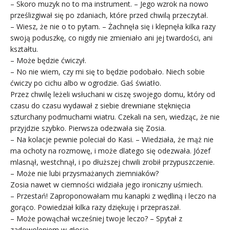
– Skoro muzyk no to ma instrument. – Jego wzrok na nowo
prześlizgiwał się po zdaniach, które przed chwilą przeczytał.
– Wiesz, że nie o to pytam. – Żachnęła się i klepnęła kilka razy
swoją poduszkę, co nigdy nie zmieniało ani jej twardości, ani
kształtu.
– Może będzie ćwiczył.
– No nie wiem, czy mi się to będzie podobało. Niech sobie
ćwiczy po cichu albo w ogrodzie. Gaś światło.
Przez chwilę leżeli wsłuchani w ciszę swojego domu, który od
czasu do czasu wydawał z siebie drewniane stęknięcia
szturchany podmuchami wiatru. Czekali na sen, wiedząc, że nie
przyjdzie szybko. Pierwsza odezwała się Zosia.
– Na kolacje pewnie poleciał do Kasi. – Wiedziała, że mąż nie
ma ochoty na rozmowę, i może dlatego się odezwała. Józef
mlasnął, westchnął, i po dłuższej chwili zrobił przypuszczenie.
– Może nie lubi przysmażanych ziemniaków?
Zosia nawet w ciemności widziała jego ironiczny uśmiech.
– Przestań! Zaproponowałam mu kanapki z wędliną i leczo na
gorąco. Powiedział kilka razy dziękuję i przepraszał.
– Może powąchał wcześniej twoje leczo? – Spytał z
zadowoleniem w głosie.