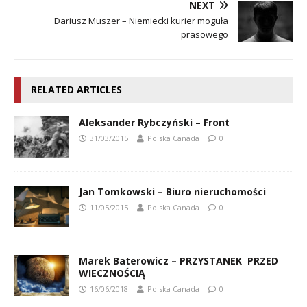
NEXT
Dariusz Muszer – Niemiecki kurier moguła
prasowego
RELATED ARTICLES
Aleksander Rybczyński – Front
31/03/2015
Polska Canada
0
Jan Tomkowski – Biuro nieruchomości
11/05/2015
Polska Canada
0
Marek Baterowicz – PRZYSTANEK PRZED
WIECZNOŚCIĄ
16/06/2018
Polska Canada
0