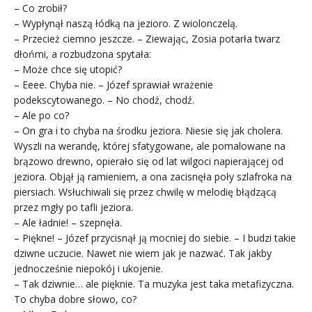
– Co zrobił?
– Wypłynął naszą łódką na jezioro. Z wiolonczelą.
– Przecież ciemno jeszcze. – Ziewając, Zosia potarła twarz
dłońmi, a rozbudzona spytała:
– Może chce się utopić?
– Eeee. Chyba nie. – Józef sprawiał wrażenie
podekscytowanego. – No chodź, chodź.
– Ale po co?
– On gra i to chyba na środku jeziora. Niesie się jak cholera.
Wyszli na werandę, której sfatygowane, ale pomalowane na
brązowo drewno, opierało się od lat wilgoci napierającej od
jeziora. Objął ją ramieniem, a ona zacisnęła poły szlafroka na
piersiach. Wsłuchiwali się przez chwilę w melodię błądzącą
przez mgły po tafli jeziora.
– Ale ładnie! – szepnęła.
– Piękne! – Józef przycisnął ją mocniej do siebie. – I budzi takie
dziwne uczucie. Nawet nie wiem jak je nazwać. Tak jakby
jednocześnie niepokój i ukojenie.
– Tak dziwnie… ale pięknie. Ta muzyka jest taka metafizyczna.
To chyba dobre słowo, co?