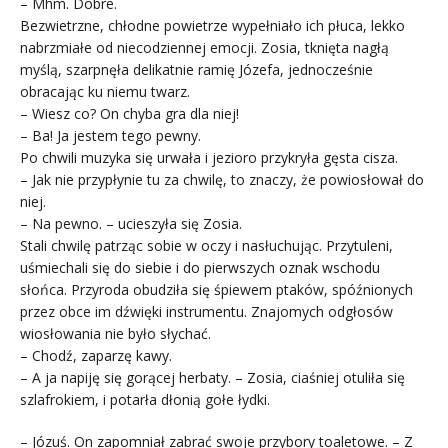
– Mhm. Dobre.
Bezwietrzne, chłodne powietrze wypełniało ich płuca, lekko
nabrzmiałe od niecodziennej emocji. Zosia, tknięta nagłą
myślą, szarpnęła delikatnie ramię Józefa, jednocześnie
obracając ku niemu twarz.
– Wiesz co? On chyba gra dla niej!
– Ba! Ja jestem tego pewny.
Po chwili muzyka się urwała i jezioro przykryła gęsta cisza.
– Jak nie przypłynie tu za chwilę, to znaczy, że powiosłował do
niej.
– Na pewno. – ucieszyła się Zosia.
Stali chwilę patrząc sobie w oczy i nasłuchując. Przytuleni,
uśmiechali się do siebie i do pierwszych oznak wschodu
słońca. Przyroda obudziła się śpiewem ptaków, spóźnionych
przez obce im dźwięki instrumentu. Znajomych odgłosów
wiosłowania nie było słychać.
– Chodź, zaparzę kawy.
– A ja napiję się gorącej herbaty. – Zosia, ciaśniej otuliła się
szlafrokiem, i potarła dłonią gołe łydki.
– Józuś. On zapomniał zabrać swoje przybory toaletowe. – Z