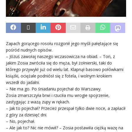
Zapach gorącego rosołu rozgonił jego myśli pałętające się
pośród nudnych opisów.
– Józuś zawołaj naszego wczasowicza na obiad. – Ton, z
jakim Zosia zwróciła się do męża, był żołnierski, taki do
którego przywykł już od wielu lat. Klapnął basowo połówkami
książki, ociężale podniósł się z fotela, i wolnym krokiem
wszedł do jadalni.
– Nie ma go. Po śniadaniu pojechał do Warszawy.
Zosia zmarszczyła brwi i rzuciła mu wrogie spojrzenie,
zastygając z wazą zupy w rękach.
– Jak to pojechał? Przecież przespał tylko dwie noce, a zapłacił
z góry za dziesięć dni.
– No, pojechał.
– Ale jak to? Nic nie mówił? – Zosia postawiła ciężką wazę na