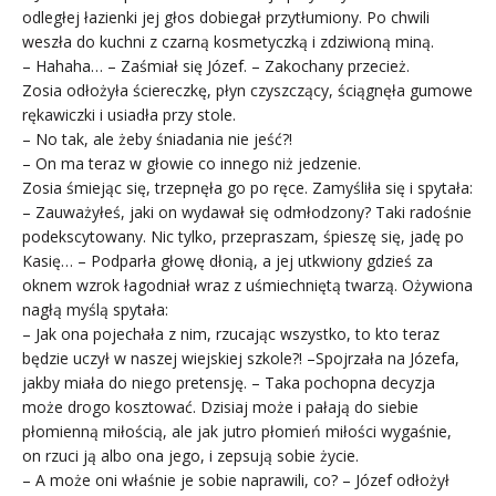
odległej łazienki jej głos dobiegał przytłumiony. Po chwili
weszła do kuchni z czarną kosmetyczką i zdziwioną miną.
– Hahaha… – Zaśmiał się Józef. – Zakochany przecież.
Zosia odłożyła ściereczkę, płyn czyszczący, ściągnęła gumowe
rękawiczki i usiadła przy stole.
– No tak, ale żeby śniadania nie jeść?!
– On ma teraz w głowie co innego niż jedzenie.
Zosia śmiejąc się, trzepnęła go po ręce. Zamyśliła się i spytała:
– Zauważyłeś, jaki on wydawał się odmłodzony? Taki radośnie
podekscytowany. Nic tylko, przepraszam, śpieszę się, jadę po
Kasię… – Podparła głowę dłonią, a jej utkwiony gdzieś za
oknem wzrok łagodniał wraz z uśmiechniętą twarzą. Ożywiona
nagłą myślą spytała:
– Jak ona pojechała z nim, rzucając wszystko, to kto teraz
będzie uczył w naszej wiejskiej szkole?! –Spojrzała na Józefa,
jakby miała do niego pretensję. – Taka pochopna decyzja
może drogo kosztować. Dzisiaj może i pałają do siebie
płomienną miłością, ale jak jutro płomień miłości wygaśnie,
on rzuci ją albo ona jego, i zepsują sobie życie.
– A może oni właśnie je sobie naprawili, co? – Józef odłożył