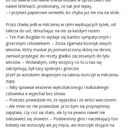
nawet kłótniach, przekonany, że tak jest lepiej.
– I przynieś papierowe serwetki, bo chyba już nie ma na stole.
Przez chwilę jedli w milczeniu w rytm wędrujących łyżek, od
talerza do ust, dmuchając na nie za każdym razem.
– Ten Pan Bogdan to wydaje się bardzo sympatycznym i
grzecznym człowiekiem. – Zosia zgarnęła kosmyk siwych
włosów, który muskał jej pomarszczoną skórę na skroni,
zamiast przylegać do reszty gładko zaczesanych do tyłu
włosów. – Wolałabym, żeby wszyscy co tu u nas się
zatrzymują, byli tacy spokojni i grzeczni.
Józef ze wzrokiem skupionym na talerzu kończył w milczeniu
zupę.
– Niby sprawiał wrażenie wykształconego i kulturalnego
człowieka a wyjechał bez słowa.
– Przecież powiedział mi, że wyjeżdża i że wróci wieczorem.
– Ale mnie nic nie powiedział. Ja to bym się przynajmniej
zapytała, czy coś się stało, ale ty na pewno nawet nie
odezwałeś się słowem. – Podniesiony głos i narzekający ton
kobiety nie wzruszyły ani jej męża, ani storczyki stojące na