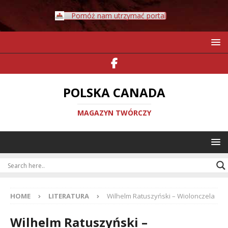
Pomóż nam utrzymać portal
POLSKA CANADA
MAGAZYN TWÓRCZY
HOME
LITERATURA
Wilhelm Ratuszyński – Wiolonczela
Wilhelm Ratuszyński –