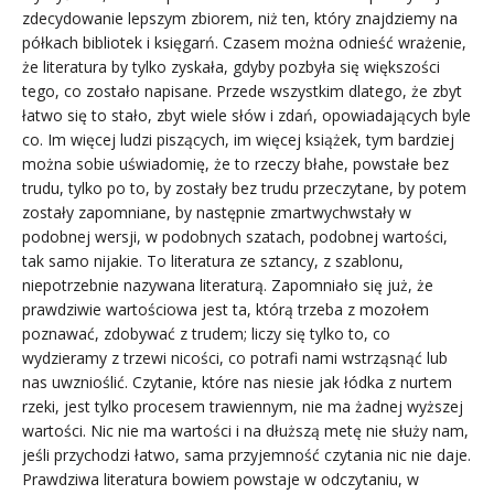
zdecydowanie lepszym zbiorem, niż ten, który znajdziemy na
półkach bibliotek i księgarń. Czasem można odnieść wrażenie,
że literatura by tylko zyskała, gdyby pozbyła się większości
tego, co zostało napisane. Przede wszystkim dlatego, że zbyt
łatwo się to stało, zbyt wiele słów i zdań, opowiadających byle
co. Im więcej ludzi piszących, im więcej książek, tym bardziej
można sobie uświadomię, że to rzeczy błahe, powstałe bez
trudu, tylko po to, by zostały bez trudu przeczytane, by potem
zostały zapomniane, by następnie zmartwychwstały w
podobnej wersji, w podobnych szatach, podobnej wartości,
tak samo nijakie. To literatura ze sztancy, z szablonu,
niepotrzebnie nazywana literaturą. Zapomniało się już, że
prawdziwie wartościowa jest ta, którą trzeba z mozołem
poznawać, zdobywać z trudem; liczy się tylko to, co
wydzieramy z trzewi nicości, co potrafi nami wstrząsnąć lub
nas uwznioślić. Czytanie, które nas niesie jak łódka z nurtem
rzeki, jest tylko procesem trawiennym, nie ma żadnej wyższej
wartości. Nic nie ma wartości i na dłuższą metę nie służy nam,
jeśli przychodzi łatwo, sama przyjemność czytania nic nie daje.
Prawdziwa literatura bowiem powstaje w odczytaniu, w