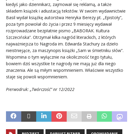
kiedyś jako dziennikarz, zajmował się reklamą, a także
składem książek i adiustacją tekstów. W swoim wydawnictwie
Basil wydał książkę autorstwa Henryka Berezy pt. „Epistoły”,
poza tym powołał do życia i przez 9 miesięcy wydawał
rozprowadzane bezpłatnie pismo „BABORAK. Kultura
Szczecińska”. Otrzymał kilka nagród literackich, z których
najważniejsza to Nagroda im. Edwarda Stachury za dzieło
nieistniejące, za maszynopis książki „Sam w śmietniku słów”.
Wspomina o tym wyłącznie na okoliczność tego tytułu,
bowiem dziś wszystkie te nagrody nie mają już dla niego
znaczenia. Ale są miłym wspomnieniem. Właściwie wszystko
staje się powoli wspomnieniem.
Pierwodruk: „Twórczość” nr 12/2022
BĘDZIESZ
DARIUSZ BITNER
OPOWIADANIE