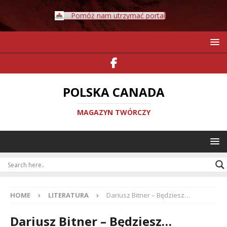
Pomóż nam utrzymać portal
POLSKA CANADA
MAGAZYN TWÓRCZY
HOME
LITERATURA
Dariusz Bitner – Będziesz…
Dariusz Bitner – Będziesz…