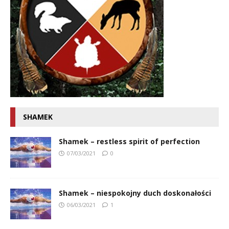
SHAMEK
Shamek – restless spirit of perfection
07/03/2021
0
Shamek – niespokojny duch doskonałości
06/03/2021
1