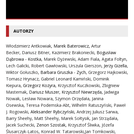
AUTORZY
Włodzimierz Antkowiak,
Marek Baterowicz
,
Artur
Becker
,
Dariusz Bitner
,
Kazimierz Brakoniecki
,
Bogusław
Dąbrowa - Kostka
,
Marek Dyżewski
,
Adam Fiala
,
Agata Foltyn,
Lech Galicki
,
Robert Gawłowski
,
Urszula Gierszon
,
Jerzy Gizella
,
Wiktor Gołuszko
,
Barbara Gruszka - Zych
,
Grzegorz Hajkowski
,
Tomasz Hrynacz
,
Gabriel Leonard Kamiński
,
Dominik
Kiepura
,
Grzegorz Kozyra
,
Krzysztof Kuczkowski
,
Zbigniew
Masternak
,
Dariusz Muszer
,
Krzysztof Niewrzęda
,
Jadwiga
Nowak
,
Lesław Nowara
,
Szymon Orzędała
,
Janina
Osewska
,
Teresa Podemska-Abt
,
Wilhelm Ratuszyński
,
Paweł
J. Rogowski
,
Aleksander Rybczyński
,
Andrzej Juliusz Sarwa
,
Barry Sheehy
,
Matt Sheehy
,
Marek Sołtysik
,
Jan Strządała
,
Jacek Suchecki
,
Zenon Szostak
,
Krzysztof Śliwka
,
Józefa
Ślusarczyk-Latos
,
Konrad W. Tatarowski
,
Jan Tomkowski
,