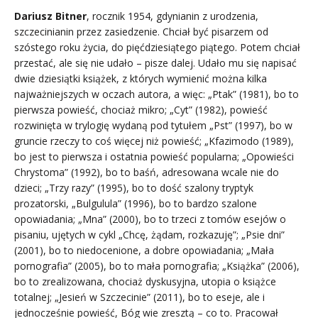
Dariusz Bitner
, rocznik 1954, gdynianin z urodzenia,
szczecinianin przez zasiedzenie. Chciał być pisarzem od
szóstego roku życia, do pięćdziesiątego piątego. Potem chciał
przestać, ale się nie udało – pisze dalej. Udało mu się napisać
dwie dziesiątki książek, z których wymienić można kilka
najważniejszych w oczach autora, a więc: „Ptak” (1981), bo to
pierwsza powieść, chociaż mikro; „Cyt” (1982), powieść
rozwinięta w trylogię wydaną pod tytułem „Pst” (1997), bo w
gruncie rzeczy to coś więcej niż powieść; „Kfazimodo (1989),
bo jest to pierwsza i ostatnia powieść popularna; „Opowieści
Chrystoma” (1992), bo to baśń, adresowana wcale nie do
dzieci; „Trzy razy” (1995), bo to dość szalony tryptyk
prozatorski, „Bulgulula” (1996), bo to bardzo szalone
opowiadania; „Mna” (2000), bo to trzeci z tomów esejów o
pisaniu, ujętych w cykl „Chcę, żądam, rozkazuję”; „Psie dni”
(2001), bo to niedocenione, a dobre opowiadania; „Mała
pornografia” (2005), bo to mała pornografia; „Książka” (2006),
bo to zrealizowana, chociaż dyskusyjna, utopia o książce
totalnej; „Jesień w Szczecinie” (2011), bo to eseje, ale i
jednocześnie powieść, Bóg wie zresztą – co to. Pracował