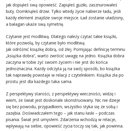
jak dopiąłeś swą opowieść. Zapiąłeś guziki, zasznurowałeś
buty. Domknąłeś drzwi. Tylko wtedy życie nabierze ładu, jeśli
każdy element znajdzie swoje miejsce. Ład zostanie uładzony,
a bałagan ukaże swą symetrię.
Czytanie jest modlitwą. Dlatego należy czytać takie książki,
które pozwolą, by czytanie było modlitwą.
Jak odróżnić książkę dobrą, od złej. Pomijając definicję terminu
„książka dobra”, warto zwrócić uwagę na jedno. Książka dobra
zaczyna w tobie żyć swoim życiem i nie jest do końca
jednoznaczna. Każdy odczyta ją na swój sposób, bo książka
tak naprawdę powstaje w relacji z czytelnikiem. Książka zła po
prostu jest dla każdego taka sama.
Z perspektywy starości, z perspektywy wieczności, widzę i
wiem, że świat jest doskonale skonstruowany. Nic nie dzieje
się bez powodu, przypadkiem, wszystko styka się ze sobą i
zazębia. Doświadczałem tego – jak stanu łaski – podczas
pisania. Świat jest umysłem. Zdarzenia wchodzą w relacje,
wpływają na siebie, opowieść życia toczy się tak, jak powinna.