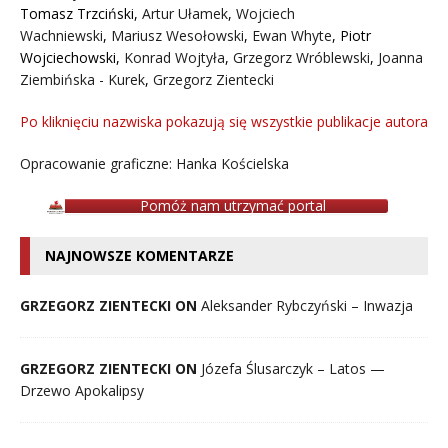
Tomasz Trzciński
,
Artur Ułamek
,
Wojciech
Wachniewski
,
Mariusz Wesołowski
,
Ewan Whyte
,
Piotr
Wojciechowski
,
Konrad Wojtyła
,
Grzegorz Wróblewski
,
Joanna
Ziembińska - Kurek
,
Grzegorz Zientecki
Po kliknięciu nazwiska pokazują się wszystkie publikacje autora
Opracowanie graficzne: Hanka Kościelska
Pomóż nam utrzymać portal
NAJNOWSZE KOMENTARZE
GRZEGORZ ZIENTECKI ON
Aleksander Rybczyński – Inwazja
GRZEGORZ ZIENTECKI ON
Józefa Ślusarczyk – Latos —
Drzewo Apokalipsy