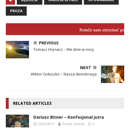
PROZA
Pomóż nam utrzymać porta
PREVIOUS
Tomasz Hrynacz – We dnie w nocy
NEXT
Wiktor Gołuszko – Nasza demokracja
RELATED ARTICLES
Dariusz Bitner – Konfesjonał jutra
23/02/2017
Polska Canada
2