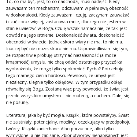
To, co ma być, jest; to co nadchodzi, musi nadejść. Kiedy
zauważam ten mechanizm, odczuwam w pełni swą obecność
w doskonałości. Kiedy zauważam i czuję, zaczynam zauważać
i czuć coraz więcej, zastanawia mnie, dlaczego nie jestem w
stanie uwierzyć w Boga. Czuję wszak namacalnie, że taki jest
dowód na Jego istnienie. Doskonałość świata, doskonałość
obecności w świecie. Jednak skoro wiary nie ma, to nie ma.
Inaczej być nie może, skoro nie ma. Usprawiedliwiam się tym,
że rozpaczliwie próbuję utrzymać niezależność (a może
krnąbrność) umysłu, nie chcę oddać ostatniego przyczółka
wyobrażeniu, że mogę tylko spokornieć. Pycha? Potrzebuję
tego marnego cienia hardości. Pewności, że umysł jest
niezależny, ulegnie tylko obłędowi. W tym przypadku obłęd
równałby się Bogu. Zostanę więc przy pewności, że świat jest
przede wszystkim umysłem – nie materią, a duchem. Dalej się
nie posunę.
Literatura, jaka by być mogła. Książki, które powstałyby. Świat
nie zaistniały, potencjalny, możliwy, oczekujący w przedpokoju
twórcy. Książki zaniechane. Albo porzucone, albo tylko
wymyślone, a nie zapisane. Zbiór utworów nienapisanych jest