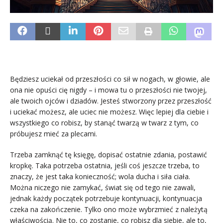
Będziesz uciekał od przeszłości co sił w nogach, w głowie, ale
ona nie opuści cię nigdy – i mowa tu o przeszłości nie twojej,
ale twoich ojców i dziadów. Jesteś stworzony przez przeszłość
i uciekać możesz, ale uciec nie możesz. Więc lepiej dla ciebie i
wszystkiego co robisz, by stanąć twarzą w twarz z tym, co
próbujesz mieć za plecami.
Trzeba zamknąć tę księgę, dopisać ostatnie zdania, postawić
kropkę. Taka potrzeba ostatnia, jeśli coś jeszcze trzeba, to
znaczy, że jest taka konieczność; wola ducha i siła ciała.
Można niczego nie zamykać, świat się od tego nie zawali,
jednak każdy początek potrzebuje kontynuacji, kontynuacja
czeka na zakończenie. Tylko ono może wybrzmieć z należytą
właściwością. Nie to, co zostanie, co robisz dla siebie, ale to,