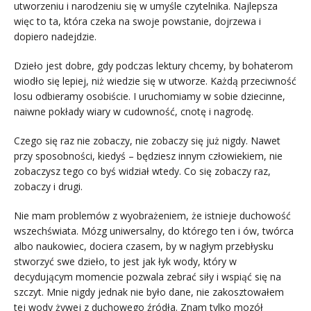
utworzeniu i narodzeniu się w umyśle czytelnika. Najlepsza
więc to ta, która czeka na swoje powstanie, dojrzewa i
dopiero nadejdzie.
Dzieło jest dobre, gdy podczas lektury chcemy, by bohaterom
wiodło się lepiej, niż wiedzie się w utworze. Każdą przeciwność
losu odbieramy osobiście. I uruchomiamy w sobie dziecinne,
naiwne pokłady wiary w cudowność, cnotę i nagrodę.
Czego się raz nie zobaczy, nie zobaczy się już nigdy. Nawet
przy sposobności, kiedyś – będziesz innym człowiekiem, nie
zobaczysz tego co byś widział wtedy. Co się zobaczy raz,
zobaczy i drugi.
Nie mam problemów z wyobrażeniem, że istnieje duchowość
wszechświata. Mózg uniwersalny, do którego ten i ów, twórca
albo naukowiec, dociera czasem, by w nagłym przebłysku
stworzyć swe dzieło, to jest jak łyk wody, który w
decydującym momencie pozwala zebrać siły i wspiąć się na
szczyt. Mnie nigdy jednak nie było dane, nie zakosztowałem
tej wody żywej z duchowego źródła. Znam tylko mozół