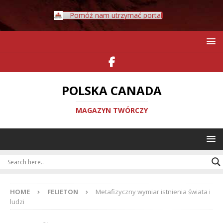
Pomóż nam utrzymać portal
POLSKA CANADA
MAGAZYN TWÓRCZY
HOME
FELIETON
Metafizyczny wymiar istnienia świata i
ludzi