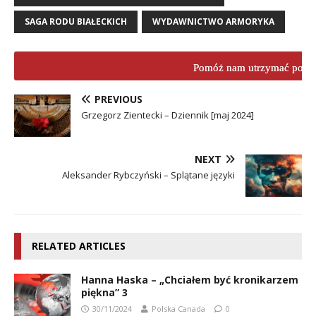
SAGA RODU BIAŁECKICH
WYDAWNICTWO ARMORYKA
Pomóż nam utrzymać porta
PREVIOUS
Grzegorz Zientecki – Dziennik [maj 2024]
NEXT
Aleksander Rybczyński – Splątane języki
RELATED ARTICLES
Hanna Haska – „Chciałem być kronikarzem
piękna” 3
30/11/2024
Polska Canada
0