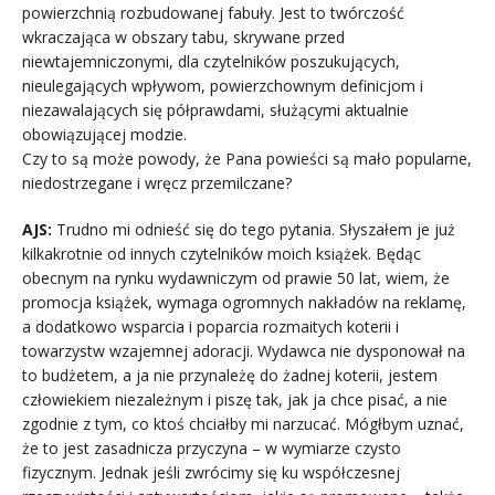
powierzchnią rozbudowanej fabuły. Jest to twórczość
wkraczająca w obszary tabu, skrywane przed
niewtajemniczonymi, dla czytelników poszukujących,
nieulegających wpływom, powierzchownym definicjom i
niezawalających się półprawdami, służącymi aktualnie
obowiązującej modzie.
Czy to są może powody, że Pana powieści są mało popularne,
niedostrzegane i wręcz przemilczane?
AJS:
Trudno mi odnieść się do tego pytania. Słyszałem je już
kilkakrotnie od innych czytelników moich książek. Będąc
obecnym na rynku wydawniczym od prawie 50 lat, wiem, że
promocja książek, wymaga ogromnych nakładów na reklamę,
a dodatkowo wsparcia i poparcia rozmaitych koterii i
towarzystw wzajemnej adoracji. Wydawca nie dysponował na
to budżetem, a ja nie przynależę do żadnej koterii, jestem
człowiekiem niezależnym i piszę tak, jak ja chce pisać, a nie
zgodnie z tym, co ktoś chciałby mi narzucać. Mógłbym uznać,
że to jest zasadnicza przyczyna – w wymiarze czysto
fizycznym. Jednak jeśli zwrócimy się ku współczesnej