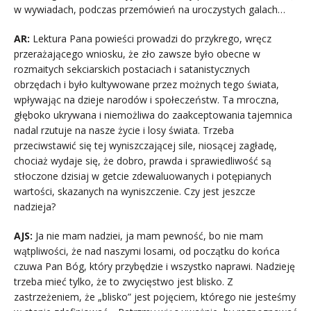
w wywiadach, podczas przemówień na uroczystych galach…
AR:
Lektura Pana powieści prowadzi do przykrego, wręcz
przerażającego wniosku, że zło zawsze było obecne w
rozmaitych sekciarskich postaciach i satanistycznych
obrzędach i było kultywowane przez możnych tego świata,
wpływając na dzieje narodów i społeczeństw. Ta mroczna,
głęboko ukrywana i niemożliwa do zaakceptowania tajemnica
nadal rzutuje na nasze życie i losy świata. Trzeba
przeciwstawić się tej wyniszczającej sile, niosącej zagładę,
chociaż wydaje się, że dobro, prawda i sprawiedliwość są
stłoczone dzisiaj w getcie zdewaluowanych i potępianych
wartości, skazanych na wyniszczenie. Czy jest jeszcze
nadzieja?
AJS:
Ja nie mam nadziei, ja mam pewność, bo nie mam
wątpliwości, że nad naszymi losami, od początku do końca
czuwa Pan Bóg, który przybędzie i wszystko naprawi. Nadzieję
trzeba mieć tylko, że to zwycięstwo jest blisko. Z
zastrzeżeniem, że „blisko” jest pojęciem, którego nie jesteśmy