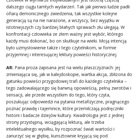
dalszego ciągu tamtych wydarzeń. Tak jak pierwsi ludzie padli
ofiarą demonicznego zwiedzenia, tak wszystkie kolejne
generacją są na nie narażone, a wszyscy, bez wyjątku w
istotniejszych czy bardziej błahych sprawach złu ulegają. W
konfrontacji człowieka ze złem ważny jest wybór, którego
każdy musi dokonać, bo on skutkuje na wieki. Moją intencją
było uzmysłowienie także i tego czytelnikom, w formie
przyjemnej i interesującej lektury powieści historycznej.
AR:
Pana proza zapisana jest na wielu płaszczyznach: jej
zmieniająca się, jak w kalejdoskopie, wartka akcja, zbliżona do
gatunku powieści przygodowej trafi do każdego czytelnika –
tego zadowalającego się barwną opowieścią, pełną zwrotów i
sensacji, ale przede wszystkim do tego, który czyta,
poszukując odpowiedzi na pytania metafizyczne, pragnącego
poznać prawdę i tajemnice, które przemilczają podręczniki
historii i badacze dziejów kultury. Kwadrologia jest z jednej
strony przystępną, wciągającą lekturą, ale trzeba
intelektualnego wysiłku, by rozpoznać świat wartości i
zanurzyć się w głębię, kunsztownie kryjącą się pod