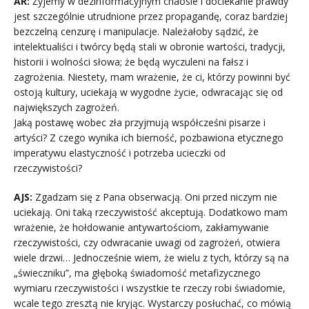
AR:
Żyjemy w dezinformacyjnym chaosie i dociekanie prawdy
jest szczególnie utrudnione przez propagandę, coraz bardziej
bezczelną cenzurę i manipulacje. Należałoby sądzić, że
intelektualiści i twórcy będą stali w obronie wartości, tradycji,
historii i wolności słowa; że będą wyczuleni na fałsz i
zagrożenia. Niestety, mam wrażenie, że ci, którzy powinni być
ostoją kultury, uciekają w wygodne życie, odwracając się od
największych zagrożeń.
Jaką postawę wobec zła przyjmują współcześni pisarze i
artyści? Z czego wynika ich bierność, pozbawiona etycznego
imperatywu elastyczność i potrzeba ucieczki od
rzeczywistości?
AJS:
Zgadzam się z Pana obserwacją. Oni przed niczym nie
uciekają. Oni taką rzeczywistość akceptują. Dodatkowo mam
wrażenie, że hołdowanie antywartościom, zakłamywanie
rzeczywistości, czy odwracanie uwagi od zagrożeń, otwiera
wiele drzwi… Jednocześnie wiem, że wielu z tych, którzy są na
„świeczniku”, ma głęboką świadomość metafizycznego
wymiaru rzeczywistości i wszystkie te rzeczy robi świadomie,
wcale tego zresztą nie kryjąc. Wystarczy posłuchać, co mówią