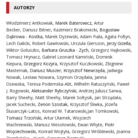
AUTORZY
Włodzimierz Antkowiak,
Marek Baterowicz
,
Artur
Becker
,
Dariusz Bitner
,
Kazimierz Brakoniecki
,
Bogusław
Dąbrowa - Kostka
,
Marek Dyżewski
,
Adam Fiala
,
Agata Foltyn,
Lech Galicki
,
Robert Gawłowski
,
Urszula Gierszon
,
Jerzy Gizella
,
Wiktor Gołuszko
,
Barbara Gruszka - Zych
,
Grzegorz Hajkowski
,
Tomasz Hrynacz
,
Gabriel Leonard Kamiński
,
Dominik
Kiepura
,
Grzegorz Kozyra
,
Krzysztof Kuczkowski
,
Zbigniew
Masternak
,
Dariusz Muszer
,
Krzysztof Niewrzęda
,
Jadwiga
Nowak
,
Lesław Nowara
,
Szymon Orzędała
,
Janina
Osewska
,
Teresa Podemska-Abt
,
Wilhelm Ratuszyński
,
Paweł
J. Rogowski
,
Aleksander Rybczyński
,
Andrzej Juliusz Sarwa
,
Barry Sheehy
,
Matt Sheehy
,
Marek Sołtysik
,
Jan Strządała
,
Jacek Suchecki
,
Zenon Szostak
,
Krzysztof Śliwka
,
Józefa
Ślusarczyk-Latos
,
Konrad W. Tatarowski
,
Jan Tomkowski
,
Tomasz Trzciński
,
Artur Ułamek
,
Wojciech
Wachniewski
,
Mariusz Wesołowski
,
Ewan Whyte
,
Piotr
Wojciechowski
,
Konrad Wojtyła
,
Grzegorz Wróblewski
,
Joanna