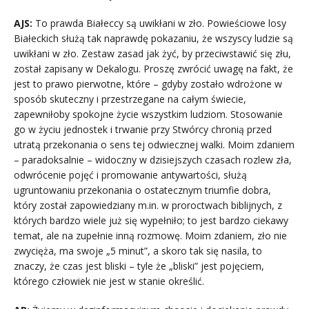
AJS:
To prawda Białeccy są uwikłani w zło. Powieściowe losy
Białeckich służą tak naprawdę pokazaniu, że wszyscy ludzie są
uwikłani w zło. Zestaw zasad jak żyć, by przeciwstawić się złu,
został zapisany w Dekalogu. Proszę zwrócić uwagę na fakt, że
jest to prawo pierwotne, które – gdyby zostało wdrożone w
sposób skuteczny i przestrzegane na całym świecie,
zapewniłoby spokojne życie wszystkim ludziom. Stosowanie
go w życiu jednostek i trwanie przy Stwórcy chronią przed
utratą przekonania o sens tej odwiecznej walki. Moim zdaniem
– paradoksalnie – widoczny w dzisiejszych czasach rozlew zła,
odwrócenie pojęć i promowanie antywartości, służą
ugruntowaniu przekonania o ostatecznym triumfie dobra,
który został zapowiedziany m.in. w proroctwach biblijnych, z
których bardzo wiele już się wypełniło; to jest bardzo ciekawy
temat, ale na zupełnie inną rozmowę. Moim zdaniem, zło nie
zwycięża, ma swoje „5 minut”, a skoro tak się nasila, to
znaczy, że czas jest bliski – tyle że „bliski” jest pojęciem,
którego człowiek nie jest w stanie określić.