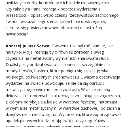
uwikłanych w zło, kontrolujące ich każdy nieuważny krok.
Czy taka była Pana intencja – poprzez wydarzenia z
przeszłości – opisać współczesną rzeczywistość zachodniego
świata i wskazać zagrożenia, których nie dostrzegamy,
kierując się powierzchownym obrazem i nieostrożną
naiwnością?
Andrzej Juliusz Sarwa:
Owszem, taki był mój zamiar, ale…
nie tylko. Moją intencją było również zwrócenie uwagi
czytelnika na metafizyczny wymiar istnienia świata i ludzi.
Dualistyczny podział świata jest obecnie, szczególnie dla
młodych osób, hasłem, które pamięta się z lekcji języka
polskiego, poświęconych średniowieczu. Uważana obserwacja
wydarzeń na świecie powoduje, że nie da się odrzucić
metafizycznego wymiaru rzeczywistości. Wraz ze zmianą
dekoracji historycznych i kulturowych zmieniają się zagrożenia,
z którymi borykają się ludzie w warstwie fizycznej, natomiast
w wymiarze metafizycznym, w warstwie duchowej, od zarania
dziejów, nie zmieniło się nic. Wydarzenia, które zapoczątkował
upadek pierwszych ludzi, mają swój dalszy ciąg. Każdy
człowiek w wymiarze indywidualnym jest istotną częścią