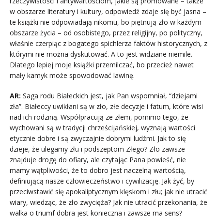
rzeczywistości i antywartościom, jakie są promowane – także
w obszarze literatury i kultury, odpowiedź zdaje się być jasna –
te książki nie odpowiadają nikomu, bo piętnują zło w każdym
obszarze życia – od osobistego, przez religijny, po polityczny,
właśnie czerpiąc z bogatego spichlerza faktów historycznych, z
którymi nie można dyskutować. A to jest widziane niemile.
Dlatego lepiej moje książki przemilczać, bo przecież nawet
mały kamyk może spowodować lawinę.
AR:
Saga rodu Białeckich jest, jak Pan wspomniał, “dziejami
zła”. Białeccy uwikłani są w zło, złe decyzje i fatum, które wisi
nad ich rodziną. Współpracują ze złem, pomimo tego, że
wychowani są w tradycji chrześcijańskiej, wyznają wartości
etycznie dobre i są zwyczajnie dobrymi ludźmi. Jak to się
dzieje, że ulegamy złu i podszeptom Złego? Zło zawsze
znajduje drogę do ofiary, ale czytając Pana powieść, nie
mamy wątpliwości, że to dobro jest naczelną wartością,
definiującą nasze człowieczeństwo i cywilizację. Jak żyć, by
przeciwstawić się apokaliptycznym klęskom i złu; jak nie utracić
wiary, wiedząc, że zło zwycięża? Jak nie utracić przekonania, że
walka o triumf dobra jest konieczna i zawsze ma sens?