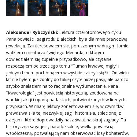
Aleksander Rybczyński:
Lektura czterotomowego cyklu
Pana powieści, sagi rodu Białeckich, była dla mnie prawdziwą
rewelacją. Zainteresowałem się, poruszonym w drugim tomie,
wątkiem cmentarza świętego Medarda, o którym
dowiedziałem się zupełnie przypadkowo, ale czytanie
rozpocząłem od trzeciego tomu “Tuman krwawej mgły” i
jednym tchem pochłonąłem wszystkie cztery książki. Od wielu
lat nie byłem już zdolny do takiej czytelniczej pasji, ale bardzo
szybko znalazłem na to racjonalne wytłumaczenie. Pana
“Kwadrologia” jest powieścią historyczną, zbudowaną na
wartkiej akcji i opartą na faktach, potwierdzonych w licznych
przypisach. W miarę lektury zorientowałem się, w czym tkwi
prawdziwa siła tej niezwykłej sagi, historii zła, splecionej z
dziejami, które doprowadziły nasz świat na skraj zagłady. Ta
historyczna saga jest, paradoksalnie, wielką powieścią
współczesną, pozwalającą nam obserwować losy bohaterów,