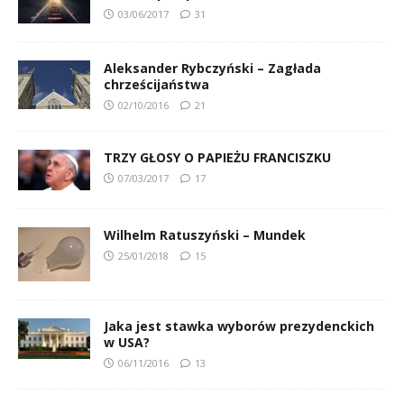
03/06/2017
31
Aleksander Rybczyński – Zagłada
chrześcijaństwa
02/10/2016
21
TRZY GŁOSY O PAPIEŻU FRANCISZKU
07/03/2017
17
Wilhelm Ratuszyński – Mundek
25/01/2018
15
Jaka jest stawka wyborów prezydenckich
w USA?
06/11/2016
13