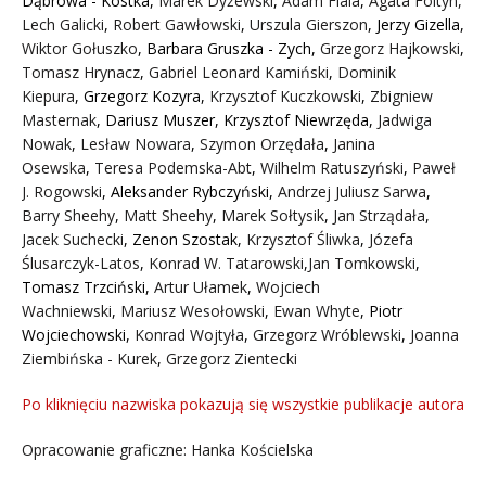
Dąbrowa - Kostka
,
Marek Dyżewski
,
Adam Fiala
,
Agata Foltyn,
Lech Galicki
,
Robert Gawłowski
,
Urszula Gierszon
,
Jerzy Gizella
,
Wiktor Gołuszko
,
Barbara Gruszka - Zych
,
Grzegorz Hajkowski
,
Tomasz Hrynacz
,
Gabriel Leonard Kamiński
,
Dominik
Kiepura
,
Grzegorz Kozyra
,
Krzysztof Kuczkowski
,
Zbigniew
Masternak
,
Dariusz Muszer
,
Krzysztof Niewrzęda
,
Jadwiga
Nowak
,
Lesław Nowara
,
Szymon Orzędała
,
Janina
Osewska
,
Teresa Podemska-Abt
,
Wilhelm Ratuszyński
,
Paweł
J. Rogowski
,
Aleksander Rybczyński
,
Andrzej Juliusz Sarwa
,
Barry Sheehy
,
Matt Sheehy
,
Marek Sołtysik
,
Jan Strządała
,
Jacek Suchecki
,
Zenon Szostak
,
Krzysztof Śliwka
,
Józefa
Ślusarczyk-Latos
,
Konrad W. Tatarowski
,
Jan Tomkowski
,
Tomasz Trzciński
,
Artur Ułamek
,
Wojciech
Wachniewski
,
Mariusz Wesołowski
,
Ewan Whyte
,
Piotr
Wojciechowski
,
Konrad Wojtyła
,
Grzegorz Wróblewski
,
Joanna
Ziembińska - Kurek
,
Grzegorz Zientecki
Po kliknięciu nazwiska pokazują się wszystkie publikacje autora
Opracowanie graficzne: Hanka Kościelska