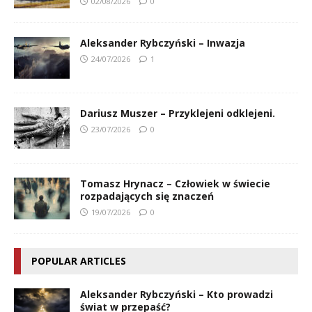
02/08/2026
0
Aleksander Rybczyński – Inwazja
24/07/2026
1
Dariusz Muszer – Przyklejeni odklejeni.
23/07/2026
0
Tomasz Hrynacz – Człowiek w świecie
rozpadających się znaczeń
19/07/2026
0
POPULAR ARTICLES
Aleksander Rybczyński – Kto prowadzi
świat w przepaść?