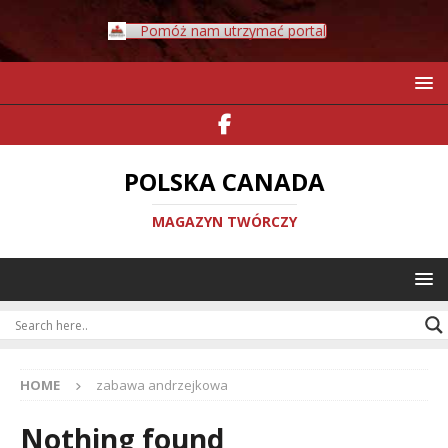
Pomóż nam utrzymać portal
POLSKA CANADA
MAGAZYN TWÓRCZY
HOME
zabawa andrzejkowa
Nothing found