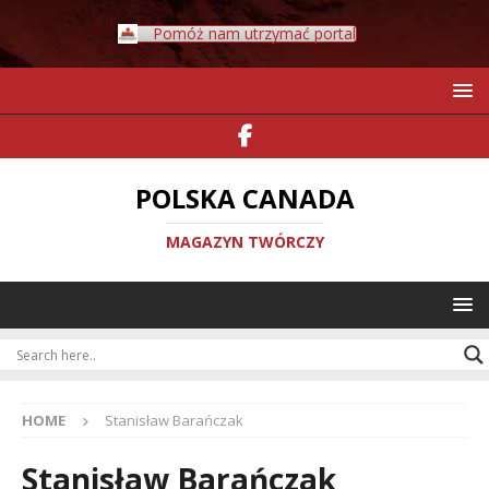
Pomóż nam utrzymać portal
POLSKA CANADA
MAGAZYN TWÓRCZY
HOME
Stanisław Barańczak
Stanisław Barańczak