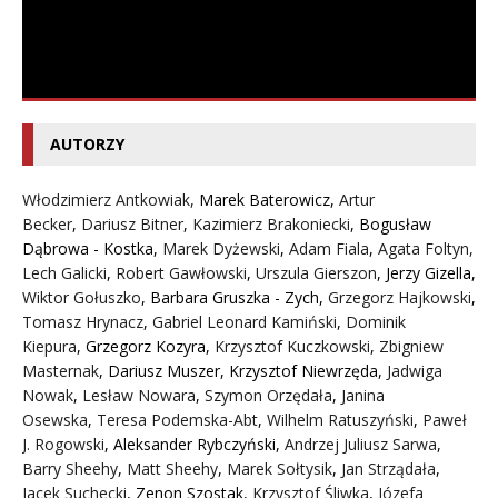
AUTORZY
Włodzimierz Antkowiak,
Marek Baterowicz
,
Artur
Becker
,
Dariusz Bitner
,
Kazimierz Brakoniecki
,
Bogusław
Dąbrowa - Kostka
,
Marek Dyżewski
,
Adam Fiala
,
Agata Foltyn,
Lech Galicki
,
Robert Gawłowski
,
Urszula Gierszon
,
Jerzy Gizella
,
Wiktor Gołuszko
,
Barbara Gruszka - Zych
,
Grzegorz Hajkowski
,
Tomasz Hrynacz
,
Gabriel Leonard Kamiński
,
Dominik
Kiepura
,
Grzegorz Kozyra
,
Krzysztof Kuczkowski
,
Zbigniew
Masternak
,
Dariusz Muszer
,
Krzysztof Niewrzęda
,
Jadwiga
Nowak
,
Lesław Nowara
,
Szymon Orzędała
,
Janina
Osewska
,
Teresa Podemska-Abt
,
Wilhelm Ratuszyński
,
Paweł
J. Rogowski
,
Aleksander Rybczyński
,
Andrzej Juliusz Sarwa
,
Barry Sheehy
,
Matt Sheehy
,
Marek Sołtysik
,
Jan Strządała
,
Jacek Suchecki
,
Zenon Szostak
,
Krzysztof Śliwka
,
Józefa