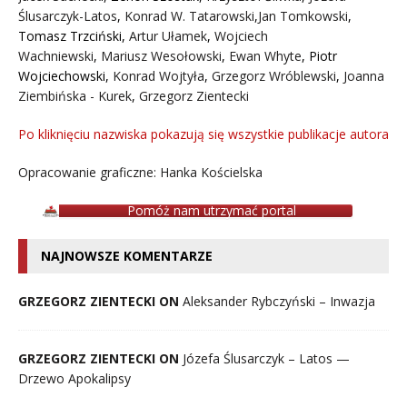
Ślusarczyk-Latos
,
Konrad W. Tatarowski
,
Jan Tomkowski
,
Tomasz Trzciński
,
Artur Ułamek
,
Wojciech
Wachniewski
,
Mariusz Wesołowski
,
Ewan Whyte
,
Piotr
Wojciechowski
,
Konrad Wojtyła
,
Grzegorz Wróblewski
,
Joanna
Ziembińska - Kurek
,
Grzegorz Zientecki
Po kliknięciu nazwiska pokazują się wszystkie publikacje autora
Opracowanie graficzne: Hanka Kościelska
Pomóż nam utrzymać portal
NAJNOWSZE KOMENTARZE
GRZEGORZ ZIENTECKI ON
Aleksander Rybczyński – Inwazja
GRZEGORZ ZIENTECKI ON
Józefa Ślusarczyk – Latos —
Drzewo Apokalipsy