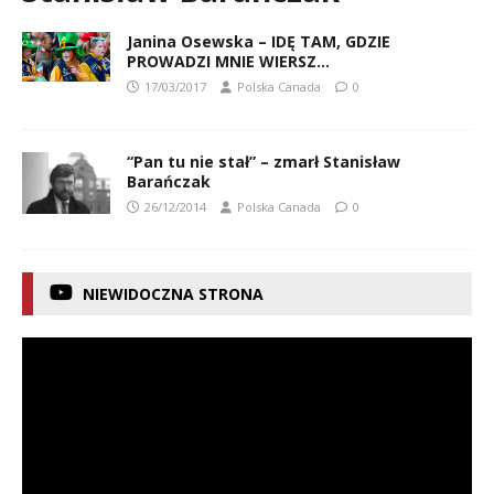
Janina Osewska – IDĘ TAM, GDZIE
PROWADZI MNIE WIERSZ…
17/03/2017
Polska Canada
0
“Pan tu nie stał” – zmarł Stanisław
Barańczak
26/12/2014
Polska Canada
0
NIEWIDOCZNA STRONA