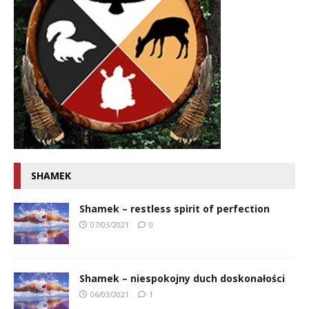
SHAMEK
Shamek – restless spirit of perfection
07/03/2021
0
Shamek – niespokojny duch doskonałości
06/03/2021
1