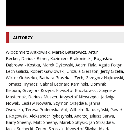
AUTORZY
Włodzimierz Antkowiak,
Marek Baterowicz
,
Artur
Becker
,
Dariusz Bitner
,
Kazimierz Brakoniecki
,
Bogusław
Dąbrowa - Kostka
,
Marek Dyżewski
,
Adam Fiala
,
Agata Foltyn,
Lech Galicki
,
Robert Gawłowski
,
Urszula Gierszon
,
Jerzy Gizella
,
Wiktor Gołuszko
,
Barbara Gruszka - Zych
,
Grzegorz Hajkowski
,
Tomasz Hrynacz
,
Gabriel Leonard Kamiński
,
Dominik
Kiepura
,
Grzegorz Kozyra
,
Krzysztof Kuczkowski
,
Zbigniew
Masternak
,
Dariusz Muszer
,
Krzysztof Niewrzęda
,
Jadwiga
Nowak
,
Lesław Nowara
,
Szymon Orzędała
,
Janina
Osewska
,
Teresa Podemska-Abt
,
Wilhelm Ratuszyński
,
Paweł
J. Rogowski
,
Aleksander Rybczyński
,
Andrzej Juliusz Sarwa
,
Barry Sheehy
,
Matt Sheehy
,
Marek Sołtysik
,
Jan Strządała
,
Jacek Suchecki
,
Zenon Szostak
,
Krzysztof Śliwka
,
Józefa