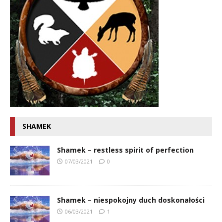
SHAMEK
Shamek – restless spirit of perfection
07/03/2021
0
Shamek – niespokojny duch doskonałości
06/03/2021
1