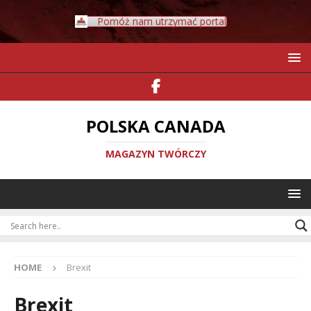
Pomóż nam utrzymać portal
POLSKA CANADA
MAGAZYN TWÓRCZY
HOME
Brexit
Brexit