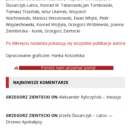
Ślusarczyk-Latos
,
Konrad W. Tatarowski
,
Jan Tomkowski
,
Tomasz Trzciński
,
Artur Ułamek
,
Wojciech
Wachniewski
,
Mariusz Wesołowski
,
Ewan Whyte
,
Piotr
Wojciechowski
,
Konrad Wojtyła
,
Grzegorz Wróblewski
,
Joanna
Ziembińska - Kurek
,
Grzegorz Zientecki
Po kliknięciu nazwiska pokazują się wszystkie publikacje autora
Opracowanie graficzne: Hanka Kościelska
Pomóż nam utrzymać portal
NAJNOWSZE KOMENTARZE
GRZEGORZ ZIENTECKI ON
Aleksander Rybczyński – Inwazja
GRZEGORZ ZIENTECKI ON
Józefa Ślusarczyk – Latos —
Drzewo Apokalipsy