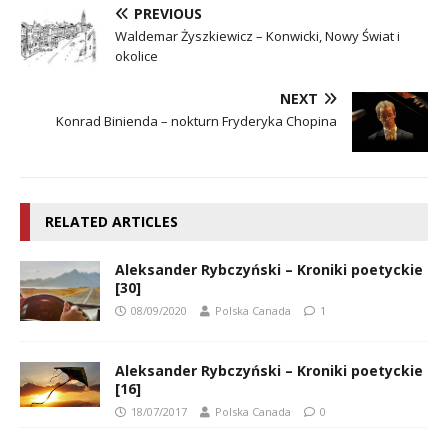
PREVIOUS
Waldemar Żyszkiewicz – Konwicki, Nowy Świat i
okolice
NEXT
Konrad Binienda – nokturn Fryderyka Chopina
RELATED ARTICLES
Aleksander Rybczyński – Kroniki poetyckie
[30]
08/09/2020
Polska Canada
1
Aleksander Rybczyński – Kroniki poetyckie
[16]
18/07/2017
Polska Canada
0