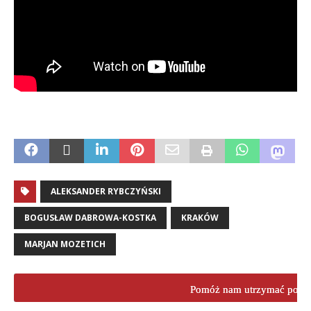
ALEKSANDER RYBCZYŃSKI
BOGUSŁAW DABROWA-KOSTKA
KRAKÓW
MARJAN MOZETICH
Pomóż nam utrzymać porta