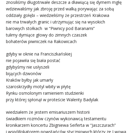
znosiliśmy długotrwałe deszcze a dławiącą się dymem mgłę
wdziewaliśmy jak zbroję przed walką porywając za sobą
oddziały gołębi – wiedzieliśmy że przestrzeń Krakowa
nie ma trwałych granic i utrzymując się na wysokich
barowych stołkach w “Piwnicy pod Baranami”
tulimy dymiące głowy do zimnych czaszek
bohaterów piwniczek na Rakowicach
gdyby w oknie na Franciszkańskiej
nie pojawiła się biała postać
gdybyśmy nie usłyszeli
bijących dzwonów
Kraków byłby jak umarły
szaroskrzydły motyl wbity w płytę
Rynku osmolonym ramieniem studzienki
przy której spłonął w proteście Walenty Badylak
wiedziałem że jestem emisariuszem historii
świadkiem rozmów czynów wykonawcą testamentu
kronikarzem koncertu Zbigniewa Seiferta w “Jaszczurach”
i współlokatorem powstańców styczniowych którzy ze Lwowa