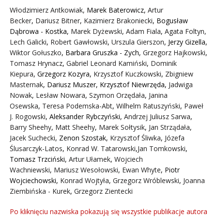
Włodzimierz Antkowiak,
Marek Baterowicz
,
Artur
Becker
,
Dariusz Bitner
,
Kazimierz Brakoniecki
,
Bogusław
Dąbrowa - Kostka
,
Marek Dyżewski
,
Adam Fiala
,
Agata Foltyn,
Lech Galicki
,
Robert Gawłowski
,
Urszula Gierszon
,
Jerzy Gizella
,
Wiktor Gołuszko
,
Barbara Gruszka - Zych
,
Grzegorz Hajkowski
,
Tomasz Hrynacz
,
Gabriel Leonard Kamiński
,
Dominik
Kiepura
,
Grzegorz Kozyra
,
Krzysztof Kuczkowski
,
Zbigniew
Masternak
,
Dariusz Muszer
,
Krzysztof Niewrzęda
,
Jadwiga
Nowak
,
Lesław Nowara
,
Szymon Orzędała
,
Janina
Osewska
,
Teresa Podemska-Abt
,
Wilhelm Ratuszyński
,
Paweł
J. Rogowski
,
Aleksander Rybczyński
,
Andrzej Juliusz Sarwa
,
Barry Sheehy
,
Matt Sheehy
,
Marek Sołtysik
,
Jan Strządała
,
Jacek Suchecki
,
Zenon Szostak
,
Krzysztof Śliwka
,
Józefa
Ślusarczyk-Latos
,
Konrad W. Tatarowski
,
Jan Tomkowski
,
Tomasz Trzciński
,
Artur Ułamek
,
Wojciech
Wachniewski
,
Mariusz Wesołowski
,
Ewan Whyte
,
Piotr
Wojciechowski
,
Konrad Wojtyła
,
Grzegorz Wróblewski
,
Joanna
Ziembińska - Kurek
,
Grzegorz Zientecki
Po kliknięciu nazwiska pokazują się wszystkie publikacje autora