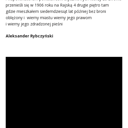
przenieśli się w 1906 roku na Rajską 4 drugie piętro tam
gdzie mieszkałem siedemdziesiąt lat później bez broni
oblężony i wierny miastu wierny jego prawom
i wierny jego zdradzonej pieśni
Aleksander Rybczyński