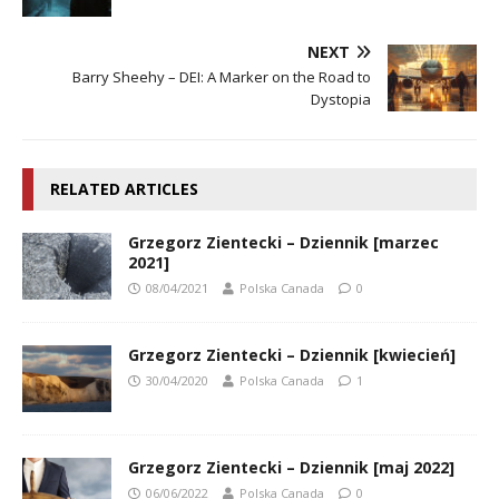
NEXT
Barry Sheehy – DEI: A Marker on the Road to
Dystopia
RELATED ARTICLES
Grzegorz Zientecki – Dziennik [marzec
2021]
08/04/2021
Polska Canada
0
Grzegorz Zientecki – Dziennik [kwiecień]
30/04/2020
Polska Canada
1
Grzegorz Zientecki – Dziennik [maj 2022]
06/06/2022
Polska Canada
0