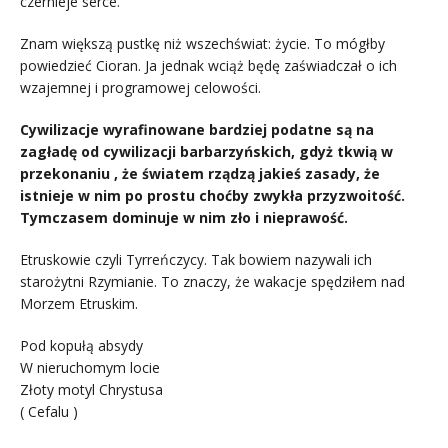
czernieje serce.
Znam większą pustkę niż wszechświat: życie. To mógłby
powiedzieć Cioran. Ja jednak wciąż będę zaświadczał o ich
wzajemnej i programowej celowości.
Cywilizacje wyrafinowane bardziej podatne są na
zagładę od cywilizacji barbarzyńskich, gdyż tkwią w
przekonaniu , że światem rządzą jakieś zasady, że
istnieje w nim po prostu choćby zwykła przyzwoitość.
Tymczasem dominuje w nim zło i nieprawość.
Etruskowie czyli Tyrreńczycy. Tak bowiem nazywali ich
starożytni Rzymianie. To znaczy, że wakacje spędziłem nad
Morzem Etruskim.
Pod kopułą absydy
W nieruchomym locie
Złoty motyl Chrystusa
( Cefalu )