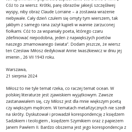
Cóż to za wiersz. Krótki, parę obrazów jakiejś szczęśliwej
wyspy, niby obraz Claude Lorraine – a zostawia wrażenie
niebywałe. Cały dzień czułem się omyty tym wierszem, tak
jakbym z samego rana zażył kąpieli w wannie zarzuconej
fiołkami. Cóż to za wspaniały poeta, którego czaru
zdefiniować niepodobna, jeden z największych poetów
naszego zmarnowanego świata”. Dodam jeszcze, że wiersz
ten Czesław Miłosz dedykował Annie Iwaszkiewicz w dniu jej
imienin , 26 VII 1943 roku.
Warszawa,
21 sierpnia 2024
Miłosz to nie tyle temat rzeka, co raczej temat ocean. W
polskiej literaturze jest zjawiskiem wyjątkowym. Zawsze
zastanawiałem się, czy Milosz jest dla mnie większym poetą
czy większym mędrcem. W tematach metafizycznych nie szedł
na skróty. Dyskutował i prowadził korespondencję z księdzem
Sadzikiem i teologiem , księdzem Szymikiem oraz z papieżem
Janem Pawłem II. Bardzo obszerna jest jego korespondencja z