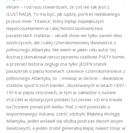
Witam – i od razu stwierdzam, że coś nie tak jest z
ILUSTRACJĄ. To ma być, jak sądzę, portret nielubianego
przeze mnie ‘Titanica’, który będąc największym
nieporozumieniem w całej historii budownictwa
pasażerskich statków – ukradł show nie tylko swoim dwu
siostrzycom, ale i całej czterokominowej dwunastce z
północnego Atlantyku. Nie wiem w jakim celu autor tej
ilustracji domalował nieszczęsnemu statkowi PIĄTY komin,
a przecież historia żeglugi zna tylko JEDEN statek
pasażerski o pięciu kominach. Liniowce-czterokominowce z
północnego Atlantyku, to – mówiąc w skrócie – dwanaście
statków spod trzech bander, zbudowanych w latach 1897-
1914 w pięciu stoczniach, w tym w zakładzie o nazwie
VULCAN w dzisiejszym polskim Szczecinie. Ich era trwała
na Oceanie ponad pół wieku. Pięć z nich powstało u
wspomnianego Vulcana, sześć zdobyło Błękitną Wstęgę
Atlantyku, jeden wsławił się służbą podczas dwóch wojen
światowych, a jeden zrobił generalną klapę, nawet tonąc w