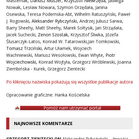
Masternak
,
Dariusz Muszer
,
Krzysztof Niewrzęda
,
Jadwiga
Nowak
,
Lesław Nowara
,
Szymon Orzędała
,
Janina
Osewska
,
Teresa Podemska-Abt
,
Wilhelm Ratuszyński
,
Paweł
J. Rogowski
,
Aleksander Rybczyński
,
Andrzej Juliusz Sarwa
,
Barry Sheehy
,
Matt Sheehy
,
Marek Sołtysik
,
Jan Strządała
,
Jacek Suchecki
,
Zenon Szostak
,
Krzysztof Śliwka
,
Józefa
Ślusarczyk-Latos
,
Konrad W. Tatarowski
,
Jan Tomkowski
,
Tomasz Trzciński
,
Artur Ułamek
,
Wojciech
Wachniewski
,
Mariusz Wesołowski
,
Ewan Whyte
,
Piotr
Wojciechowski
,
Konrad Wojtyła
,
Grzegorz Wróblewski
,
Joanna
Ziembińska - Kurek
,
Grzegorz Zientecki
Po kliknięciu nazwiska pokazują się wszystkie publikacje autora
Opracowanie graficzne: Hanka Kościelska
Pomóż nam utrzymać portal
NAJNOWSZE KOMENTARZE
GRZEGORZ ZIENTECKI ON
Aleksander Rybczyński – Inwazja