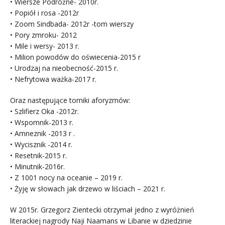
• Wiersze Podróżne- 2010r.
• Popiół i rosa -2012r
• Zoom Sindbada- 2012r -tom wierszy
• Pory zmroku- 2012
• Mile i wersy- 2013 r.
• Milion powodów do oświecenia-2015 r
• Urodzaj na nieobecność-2015 r.
• Nefrytowa ważka-2017 r.
Oraz następujące tomiki aforyzmów:
• Szlifierz Oka -2012r.
• Wspomnik-2013 r.
• Amneznik -2013 r .
• Wycisznik -2014 r.
• Resetnik-2015 r.
• Minutnik-2016r.
• Z 1001 nocy na oceanie – 2019 r.
• Żyję w słowach jak drzewo w liściach – 2021 r.
W 2015r. Grzegorz Zientecki otrzymał jedno z wyróżnień
literackiej nagrody Naji Naamans w Libanie w dziedzinie