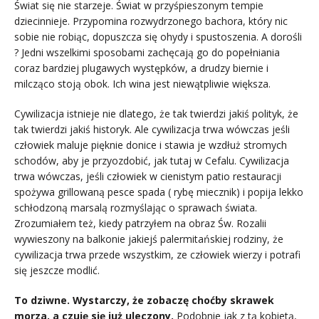
Świat się nie starzeje. Świat w przyśpieszonym tempie
dziecinnieje. Przypomina rozwydrzonego bachora, który nic
sobie nie robiąc, dopuszcza się ohydy i spustoszenia. A dorośli
? Jedni wszelkimi sposobami zachęcają go do popełniania
coraz bardziej plugawych występków, a drudzy biernie i
milcząco stoją obok. Ich wina jest niewątpliwie większa.
Cywilizacja istnieje nie dlatego, że tak twierdzi jakiś polityk, że
tak twierdzi jakiś historyk. Ale cywilizacja trwa wówczas jeśli
człowiek maluje pięknie donice i stawia je wzdłuż stromych
schodów, aby je przyozdobić, jak tutaj w Cefalu. Cywilizacja
trwa wówczas, jeśli człowiek w cienistym patio restauracji
spożywa grillowaną pesce spada ( rybę miecznik) i popija lekko
schłodzoną marsalą rozmyślając o sprawach świata.
Zrozumiałem też, kiedy patrzyłem na obraz Św. Rozalii
wywieszony na balkonie jakiejś palermitańskiej rodziny, że
cywilizacja trwa przede wszystkim, ze człowiek wierzy i potrafi
się jeszcze modlić.
To dziwne. Wystarczy, że zobaczę choćby skrawek
morza, a czuję się już uleczony.
Podobnie jak z tą kobietą,