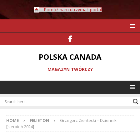
Pomóż nam utrzymać portal
POLSKA CANADA
MAGAZYN TWÓRCZY
HOME
FELIETON
Grzegorz Zientecki – Dziennik
[sierpień 2024]