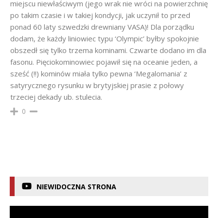
miejscu niewłaściwym (jego wrak nie wróci na powierzchnię
po takim czasie i w takiej kondycji, jak uczynił to przed
ponad 60 laty szwedzki drewniany VASA)! Dla porządku
dodam, że każdy liniowiec typu ‘Olympic’ byłby spokojnie
obszedł się tylko trzema kominami. Czwarte dodano im dla
fasonu. Pięciokominowiec pojawił się na oceanie jeden, a
sześć (!!) kominów miała tylko pewna ‘Megalomania’ z
satyrycznego rysunku w brytyjskiej prasie z połowy
trzeciej dekady ub. stulecia.
0
NIEWIDOCZNA STRONA