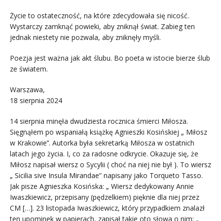
Życie to ostateczność, na które zdecydowała się nicość.
Wystarczy zamknąć powieki, aby zniknął świat. Zabieg ten
jednak niestety nie pozwala, aby zniknęły myśli.
Poezja jest ważna jak akt ślubu. Bo poeta w istocie bierze ślub
ze światem.
Warszawa,
18 sierpnia 2024
14 sierpnia minęła dwudziesta rocznica śmierci Miłosza.
Sięgnąłem po wspaniałą książkę Agnieszki Kosińskiej „ Miłosz
w Krakowie’’. Autorka była sekretarką Miłosza w ostatnich
latach jego życia. I, co za radosne odkrycie. Okazuje się, że
Miłosz napisał wiersz o Sycylii ( choć na niej nie był ). To wiersz
„ Sicilia sive Insula Mirandae” napisany jako Torqueto Tasso.
Jak pisze Agnieszka Kosińska: „ Wiersz dedykowany Annie
Iwaszkiewicz, przepisany (pędzelkiem) pięknie dla niej przez
CM […]. 23 listopada Iwaszkiewicz, który przypadkiem znalazł
ten upominek w papierach, zapisał takie oto słowa o nim: „