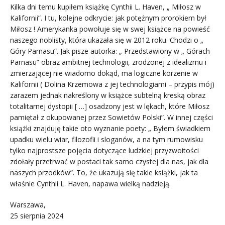
Kilka dni temu kupiłem książkę Cynthii L. Haven, „ Miłosz w
Kalifornii”. I tu, kolejne odkrycie: jak potężnym prorokiem był
Miłosz ! Amerykanka powołuje się w swej książce na powieść
naszego noblisty, która ukazała się w 2012 roku. Chodzi o „
Góry Parnasu”. Jak pisze autorka: „ Przedstawiony w „ Górach
Parnasu” obraz ambitnej technologii, zrodzonej z idealizmu i
zmierzającej nie wiadomo dokąd, ma logiczne korzenie w
Kalifornii ( Dolina Krzemowa z jej technologiami – przypis mój)
zarazem jednak nakreślony w książce subtelną kreską obraz
totalitarnej dystopii [ …] osadzony jest w lękach, które Miłosz
pamiętał z okupowanej przez Sowietów Polski”. W innej części
książki znajduję takie oto wyznanie poety: „ Byłem świadkiem
upadku wielu wiar, filozofii i sloganów, a na tym rumowisku
tylko najprostsze pojęcia dotyczące ludzkiej przyzwoitości
zdołały przetrwać w postaci tak samo czystej dla nas, jak dla
naszych przodków”. To, że ukazują się takie książki, jak ta
właśnie Cynthii L. Haven, napawa wielką nadzieją.
Warszawa,
25 sierpnia 2024