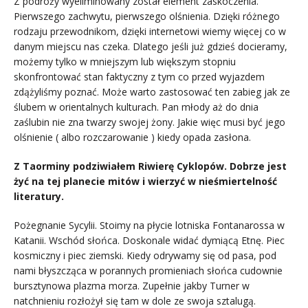
Z podróży wyeliminowany został element zaskoczenia.
Pierwszego zachwytu, pierwszego olśnienia. Dzięki różnego
rodzaju przewodnikom, dzięki internetowi wiemy więcej co w
danym miejscu nas czeka. Dlatego jeśli już gdzieś docieramy,
możemy tylko w mniejszym lub większym stopniu
skonfrontować stan faktyczny z tym co przed wyjazdem
zdążyliśmy poznać. Może warto zastosować ten zabieg jak ze
ślubem w orientalnych kulturach. Pan młody aż do dnia
zaślubin nie zna twarzy swojej żony. Jakie więc musi być jego
olśnienie ( albo rozczarowanie ) kiedy opada zasłona.
Z Taorminy podziwiałem Riwierę Cyklopów. Dobrze jest
żyć na tej planecie mitów i wierzyć w nieśmiertelność
literatury.
Pożegnanie Sycylii. Stoimy na płycie lotniska Fontanarossa w
Katanii. Wschód słońca. Doskonale widać dymiącą Etnę. Piec
kosmiczny i piec ziemski. Kiedy odrywamy się od pasa, pod
nami błyszcząca w porannych promieniach słońca cudownie
bursztynowa plazma morza. Zupełnie jakby Turner w
natchnieniu rozłożył się tam w dole ze swoja sztalugą.