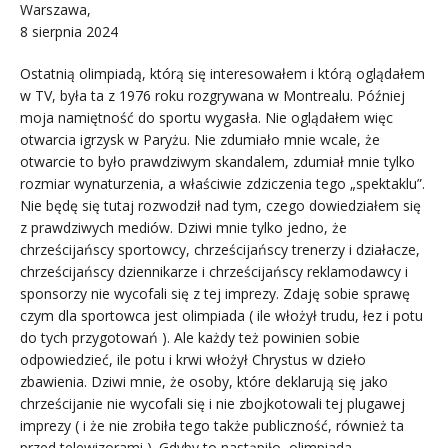
Warszawa,
8 sierpnia 2024
Ostatnią olimpiadą, którą się interesowałem i którą oglądałem
w TV, była ta z 1976 roku rozgrywana w Montrealu. Później
moja namiętność do sportu wygasła. Nie oglądałem więc
otwarcia igrzysk w Paryżu. Nie zdumiało mnie wcale, że
otwarcie to było prawdziwym skandalem, zdumiał mnie tylko
rozmiar wynaturzenia, a właściwie zdziczenia tego „spektaklu”.
Nie będę się tutaj rozwodził nad tym, czego dowiedziałem się
z prawdziwych mediów. Dziwi mnie tylko jedno, że
chrześcijańscy sportowcy, chrześcijańscy trenerzy i działacze,
chrześcijańscy dziennikarze i chrześcijańscy reklamodawcy i
sponsorzy nie wycofali się z tej imprezy. Zdaję sobie sprawę
czym dla sportowca jest olimpiada ( ile włożył trudu, łez i potu
do tych przygotowań ). Ale każdy też powinien sobie
odpowiedzieć, ile potu i krwi włożył Chrystus w dzieło
zbawienia. Dziwi mnie, że osoby, które deklarują się jako
chrześcijanie nie wycofali się i nie zbojkotowali tej plugawej
imprezy ( i że nie zrobiła tego także publiczność, również ta
przed telewizorami ). Gdyby to nastąpiło, olimpiada