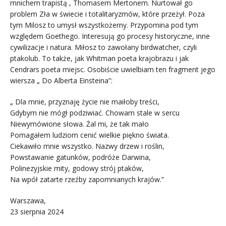
mnichem trapistą , Thomasem Mertonem. Nurtował go
problem Zła w świecie i totalitaryzmów, które przeżył. Poza
tym Milosz to umysł wszystkożerny. Przypomina pod tym
względem Goethego. Interesują go procesy historyczne, inne
cywilizacje i natura. Miłosz to zawołany birdwatcher, czyli
ptakolub. To także, jak Whitman poeta krajobrazu i jak
Cendrars poeta miejsc. Osobiście uwielbiam ten fragment jego
wiersza „ Do Alberta Einsteina”:
„ Dla mnie, przyznaję życie nie maiłoby treści,
Gdybym nie mógł podziwiać. Chowam stale w sercu
Niewymówione słowa. Żal mi, że tak mało
Pomagałem ludziom cenić wielkie piękno świata.
Ciekawiło mnie wszystko. Nazwy drzew i roślin,
Powstawanie gatunków, podróże Darwina,
Polinezyjskie mity, godowy strój ptaków,
Na wpół zatarte rzeźby zapomnianych krajów.”
Warszawa,
23 sierpnia 2024