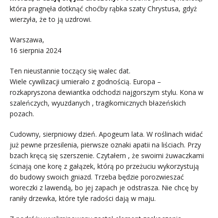
która pragnęła dotknąć choćby rąbka szaty Chrystusa, gdyż
wierzyła, że to ją uzdrowi.
Warszawa,
16 sierpnia 2024
Ten nieustannie toczący się walec dat.
Wiele cywilizacji umierało z godnością. Europa –
rozkapryszona dewiantka odchodzi najgorszym stylu. Kona w
szaleńczych, wyuzdanych , tragikomicznych błazeńskich
pozach.
Cudowny, sierpniowy dzień. Apogeum lata. W roślinach widać
już pewne przesilenia, pierwsze oznaki apatii na liściach. Przy
bzach kręcą się szerszenie. Czytałem , że swoimi żuwaczkami
ścinają one korę z gałązek, którą po przeżuciu wykorzystują
do budowy swoich gniazd. Trzeba będzie porozwieszać
woreczki z lawendą, bo jej zapach je odstrasza. Nie chcę by
raniły drzewka, które tyle radości dają w maju.