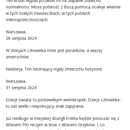
Ten krótki wypad pozwolił mi na złapanie oddechu
normalności. Może polskość z Bożą pomocą ocaleje właśnie
w tych małych miasteczkach, w tych polskich
mikrospołecznościach.
Warszawa,
28 sierpnia 2024
W dziejach człowieka mnie jest poranków, a więcej
zmierzchów.
Nadzieja. Ten nieznający nigdy zmierzchu horyzont.
Warszawa,
31 sierpnia 2024
Dzieje świata: tu postawiłbym wielokropek. Dzieje człowieka :
tu zaś wielki i niepokojący znak zapytania.
Już niedługo w miejskiej dżungli trzeba będzie poruszać się z
Atlasem Płci niczym w lesie z Atlasem Grzybów. I, co