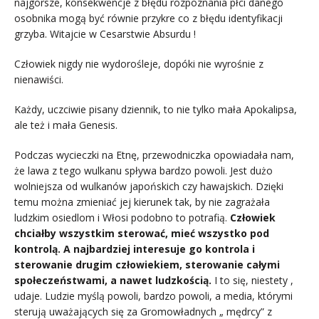
najgorsze, konsekwencje z błędu rozpoznania płci danego
osobnika mogą być równie przykre co z błędu identyfikacji
grzyba. Witajcie w Cesarstwie Absurdu !
Człowiek nigdy nie wydorośleje, dopóki nie wyrośnie z
nienawiści.
Każdy, uczciwie pisany dziennik, to nie tylko mała Apokalipsa,
ale też i mała Genesis.
Podczas wycieczki na Etnę, przewodniczka opowiadała nam,
że lawa z tego wulkanu spływa bardzo powoli. Jest dużo
wolniejsza od wulkanów japońskich czy hawajskich. Dzięki
temu można zmieniać jej kierunek tak, by nie zagrażała
ludzkim osiedlom i Włosi podobno to potrafią.
Człowiek
chciałby wszystkim sterować, mieć wszystko pod
kontrolą. A najbardziej interesuje go kontrola i
sterowanie drugim człowiekiem, sterowanie całymi
społeczeństwami, a nawet ludzkością.
I to się, niestety ,
udaje. Ludzie myślą powoli, bardzo powoli, a media, którymi
sterują uważających się za Gromowładnych „ mędrcy” z