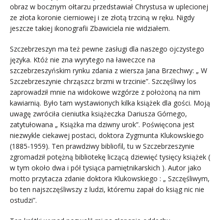
obraz w bocznym ołtarzu przedstawiał Chrystusa w uplecionej
ze złota koronie cierniowej i ze złotą trzciną w ręku. Nigdy
jeszcze takiej ikonografii Zbawiciela nie widziałem.
Szczebrzeszyn ma też pewne zasługi dla naszego ojczystego
języka. Któż nie zna wyrytego na ławeczce na
szczebrzeszyńskim rynku zdania z wiersza Jana Brzechwy: „ W
Szczebrzeszynie chrząszcz brzmi w trzcinie”. Szczęśliwy los
zaprowadził mnie na widokowe wzgórze z położoną na nim
kawiarnią. Było tam wystawionych kilka książek dla gości. Moją
uwagę zwróciła cieniutka książeczka Dariusza Górnego,
zatytułowana „ Książka ma dziwny urok”. Poświęcona jest
niezwykle ciekawej postaci, doktora Zygmunta Klukowskiego
(1885-1959). Ten prawdziwy bibliofil, tu w Szczebrzeszynie
zgromadził potężną bibliotekę liczącą dziewięć tysięcy książek (
w tym około dwa i pół tysiąca pamiętnikarskich ). Autor jako
motto przytacza zdanie doktora Klukowskiego : „ Szczęśliwym,
bo ten najszczęśliwszy z ludzi, któremu zapał do ksiąg nic nie
ostudzi”.