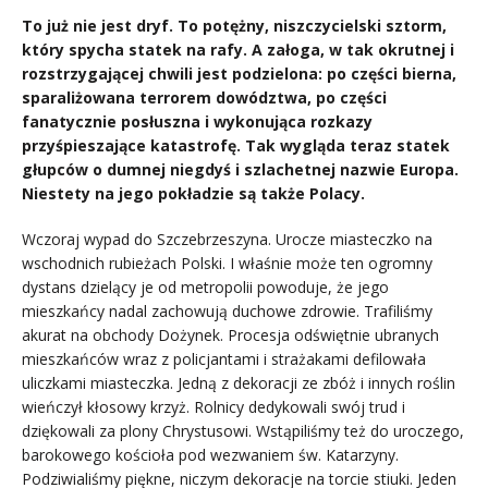
To już nie jest dryf. To potężny, niszczycielski sztorm,
który spycha statek na rafy. A załoga, w tak okrutnej i
rozstrzygającej chwili jest podzielona: po części bierna,
sparaliżowana terrorem dowództwa, po części
fanatycznie posłuszna i wykonująca rozkazy
przyśpieszające katastrofę. Tak wygląda teraz statek
głupców o dumnej niegdyś i szlachetnej nazwie Europa.
Niestety na jego pokładzie są także Polacy.
Wczoraj wypad do Szczebrzeszyna. Urocze miasteczko na
wschodnich rubieżach Polski. I właśnie może ten ogromny
dystans dzielący je od metropolii powoduje, że jego
mieszkańcy nadal zachowują duchowe zdrowie. Trafiliśmy
akurat na obchody Dożynek. Procesja odświętnie ubranych
mieszkańców wraz z policjantami i strażakami defilowała
uliczkami miasteczka. Jedną z dekoracji ze zbóż i innych roślin
wieńczył kłosowy krzyż. Rolnicy dedykowali swój trud i
dziękowali za plony Chrystusowi. Wstąpiliśmy też do uroczego,
barokowego kościoła pod wezwaniem św. Katarzyny.
Podziwialiśmy piękne, niczym dekoracje na torcie stiuki. Jeden