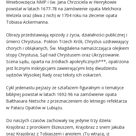
Wniebowzięcia NMP i św. Jana Chrzciciela w Henrykowie
powstał w latach 1677-78 na zamówienie opata Melchiora
Welzela oraz (dwa z nich) w 1704 roku na zlecenie opata
Tobiasa Ackermanna.
Obrazy przedstawiają epizody z życia, działalności publicznej i
śmierci Chrystusa.: Pokłon Trzech Króli, Chrystus uzdrawiający
chorych i obłąkanych, Św. Magdalena namaszczająca olejkiem
stopy Chrystusa, Sąd nad Chrystusem oraz Ukrzyżowanie.
Scena sądu, oparta na źródłach apokryficznych***, opatrzona
jest licznymi inskrypcjami zawierającymi listę dwudziestu
sędziów Wysokiej Rady oraz teksty ich oskarżeń.
Cykl jedenastu pejzaży ze sztafażem figuralnym o tematyce
biblijnej powstał w latach 1692-96 na zamówienie opata
Balthasara Nietsche z przeznaczeniem do letniego refektarza
w Pałacu Opatów w Lubiążu.
Do naszych czasów zachowały się jedynie trzy dzieła:
Krajobraz z prorokiem Elizeuszem, Krajobraz z snem Jakuba
oraz Krajobraz z Tobiaszem i aniołem. (Tu wtrącę, iż