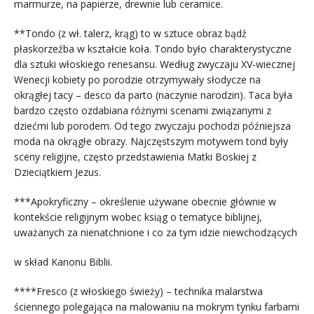
marmurze, na papierze, drewnie lub ceramice.
**Tondo (z wł. talerz, krąg) to w sztuce obraz bądź
płaskorzeźba w kształcie koła. Tondo było charakterystyczne
dla sztuki włoskiego renesansu. Według zwyczaju XV-wiecznej
Wenecji kobiety po porodzie otrzymywały słodycze na
okrągłej tacy – desco da parto (naczynie narodzin). Taca była
bardzo często ozdabiana różnymi scenami związanymi z
dziećmi lub porodem. Od tego zwyczaju pochodzi późniejsza
moda na okrągłe obrazy. Najczęstszym motywem tond były
sceny religijne, często przedstawienia Matki Boskiej z
Dzieciątkiem Jezus.
***Apokryficzny – określenie używane obecnie głównie w
kontekście religijnym wobec ksiąg o tematyce biblijnej,
uważanych za nienatchnione i co za tym idzie niewchodzących
w skład Kanonu Biblii.
****Fresco (z włoskiego świeży) – technika malarstwa
ściennego polegająca na malowaniu na mokrym tynku farbami