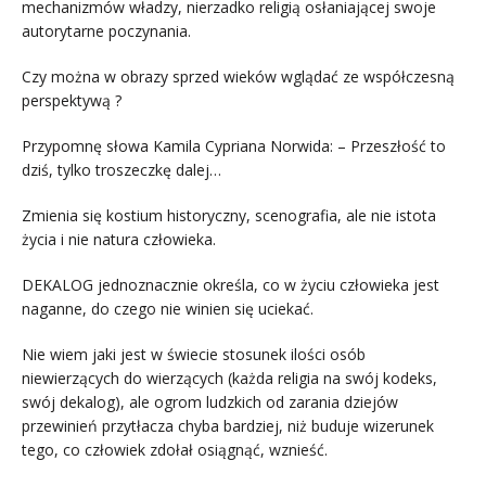
mechanizmów władzy, nierzadko religią osłaniającej swoje
autorytarne poczynania.
Czy można w obrazy sprzed wieków wglądać ze współczesną
perspektywą ?
Przypomnę słowa Kamila Cypriana Norwida: – Przeszłość to
dziś, tylko troszeczkę dalej…
Zmienia się kostium historyczny, scenografia, ale nie istota
życia i nie natura człowieka.
DEKALOG jednoznacznie określa, co w życiu człowieka jest
naganne, do czego nie winien się uciekać.
Nie wiem jaki jest w świecie stosunek ilości osób
niewierzących do wierzących (każda religia na swój kodeks,
swój dekalog), ale ogrom ludzkich od zarania dziejów
przewinień przytłacza chyba bardziej, niż buduje wizerunek
tego, co człowiek zdołał osiągnąć, wznieść.