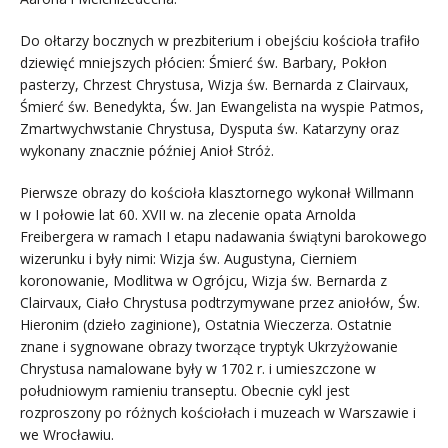
Do ołtarzy bocznych w prezbiterium i obejściu kościoła trafiło
dziewięć mniejszych płócien: Śmierć św. Barbary, Pokłon
pasterzy, Chrzest Chrystusa, Wizja św. Bernarda z Clairvaux,
Śmierć św. Benedykta, Św. Jan Ewangelista na wyspie Patmos,
Zmartwychwstanie Chrystusa, Dysputa św. Katarzyny oraz
wykonany znacznie później Anioł Stróż.
Pierwsze obrazy do kościoła klasztornego wykonał Willmann
w I połowie lat 60. XVII w. na zlecenie opata Arnolda
Freibergera w ramach I etapu nadawania świątyni barokowego
wizerunku i były nimi: Wizja św. Augustyna, Cierniem
koronowanie, Modlitwa w Ogrójcu, Wizja św. Bernarda z
Clairvaux, Ciało Chrystusa podtrzymywane przez aniołów, Św.
Hieronim (dzieło zaginione), Ostatnia Wieczerza. Ostatnie
znane i sygnowane obrazy tworzące tryptyk Ukrzyżowanie
Chrystusa namalowane były w 1702 r. i umieszczone w
południowym ramieniu transeptu. Obecnie cykl jest
rozproszony po różnych kościołach i muzeach w Warszawie i
we Wrocławiu.