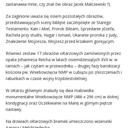
zastanawia mnie, czy znał ów obraz Jacek Malczewski ?).
Za zaginione uważa się osiem pozostałych obrazów,
przedstawiających sceny biblijne zaczerpnięte ze Starego
Testamentu: Kain i Abel, Prorok Bileam, Sprzedanie Józefa,
Rachela przy studni, Hagar i Ismael, Ukaranie proroka z Judy,
Znalezienie Mojżesza, Mojżesz przed krzakiem gorejącym.
Również zestaw 17 obrazów ołtarzowych zamówionych przez
opata Johannesa Reicha w latach osiemdziesiątych XVII w. w
ramach – jak czytam w przewodniku – drugiej fazy barokizacji
kościoła pw. Wniebowzięcia NMP w Lubiążu po zniszczeniach i
rabunkach w czasie wojny trzydziestoletniej.
W ołtarzu głównym znalazły się dwa malowidła:
monumentalne Wniebowzięcie NMP (486 x 296 cm) w dolnej
kondygnacji oraz Oczekiwanie na Marię w górnym piętrze
nastawy.
Na drzwiach ołtarzowych bramek umieszczono wizerunki
Aarona i Melchizedecha.