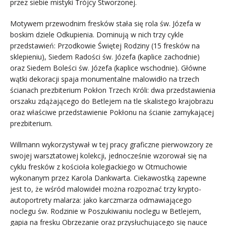
przez siebie mistyki Trójcy Stworzonej.
Motywem przewodnim fresków stała się rola św. Józefa w
boskim dziele Odkupienia. Dominują w nich trzy cykle
przedstawień: Przodkowie Świętej Rodziny (15 fresków na
sklepieniu), Siedem Radości św. Józefa (kaplice zachodnie)
oraz Siedem Boleści św. Józefa (kaplice wschodnie). Główne
wątki dekoracji spaja monumentalne malowidło na trzech
ścianach prezbiterium Pokłon Trzech Króli: dwa przedstawienia
orszaku zdążającego do Betlejem na tle skalistego krajobrazu
oraz właściwe przedstawienie Pokłonu na ścianie zamykającej
prezbiterium.
Willmann wykorzystywał w tej pracy graficzne pierwowzory ze
swojej warsztatowej kolekcji, jednocześnie wzorował się na
cyklu fresków z kościoła kolegiackiego w Otmuchowie
wykonanym przez Karola Dankwarta. Ciekawostką zapewne
jest to, że wśród malowideł można rozpoznać trzy krypto-
autoportrety malarza: jako karczmarza odmawiającego
noclegu św. Rodzinie w Poszukiwaniu noclegu w Betlejem,
gapia na fresku Obrzezanie oraz przysłuchującego się nauce