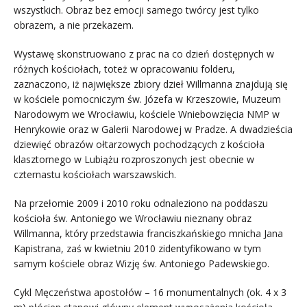
wszystkich. Obraz bez emocji samego twórcy jest tylko
obrazem, a nie przekazem.
Wystawę skonstruowano z prac na co dzień dostępnych w
różnych kościołach, toteż w opracowaniu folderu,
zaznaczono, iż największe zbiory dzieł Willmanna znajdują się
w kościele pomocniczym św. Józefa w Krzeszowie, Muzeum
Narodowym we Wrocławiu, kościele Wniebowzięcia NMP w
Henrykowie oraz w Galerii Narodowej w Pradze. A dwadzieścia
dziewięć obrazów ołtarzowych pochodzących z kościoła
klasztornego w Lubiążu rozproszonych jest obecnie w
czternastu kościołach warszawskich.
Na przełomie 2009 i 2010 roku odnaleziono na poddaszu
kościoła św. Antoniego we Wrocławiu nieznany obraz
Willmanna, który przedstawia franciszkańskiego mnicha Jana
Kapistrana, zaś w kwietniu 2010 zidentyfikowano w tym
samym kościele obraz Wizję św. Antoniego Padewskiego.
Cykl Męczeństwa apostołów – 16 monumentalnych (ok. 4 x 3