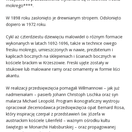
mokrego****.
W 1898 roku zasłonięto je drewnianym stropem. Odsłonięto
dopiero w 1972 roku.
Cykl aż czterdziestu dziewięciu malowideł o różnym formacie
wykonanych w latach 1692-1696, także w technice owego
fresku mokrego, umieszczonych w nawie, prezbiterium i
kaplicach bocznych na sklepieniach i ścianach bocznych w
kościele brackim w Krzeszowie. Freski ujęte zostały w
stiukowe lub malowane ramy oraz ornamenty w formie liści
akantu.
W realizacji przedsięwzięcia pomagali Willmannowi – jak już
nadmieniałam – pasierb Johann Christoph Lischka oraz syn
malarza Michael Leopold. Program ikonograficzny wystroju
opracował zleceniodawca przedsięwzięcia opat Bernard Rosa,
który inspirację czerpał z przedstawień św. Józefa w
austriackim kościele Lilienfeld – ważnym ośrodku kultu
świętego w Monarchii Habsburskiej – oraz propagowanej