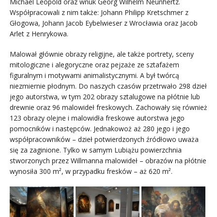
Michael Leopold oraz wnuk Georg Wilhelm Neunhertz.
Współpracowali z nim także: Johann Philipp Kretschmer z
Głogowa, Johann Jacob Eybelwieser z Wrocławia oraz Jacob
Arlet z Henrykowa.
Malował głównie obrazy religijne, ale także portrety, sceny
mitologiczne i alegoryczne oraz pejzaże ze sztafażem
figuralnym i motywami animalistycznymi. A był twórcą
niezmiernie płodnym. Do naszych czasów przetrwało 298 dzieł
jego autorstwa, w tym 202 obrazy sztalugowe na płótnie lub
drewnie oraz 96 malowideł freskowych. Zachowały się również
123 obrazy olejne i malowidła freskowe autorstwa jego
pomocników i następców. Jednakowoż aż 280 jego i jego
współpracowników – dzieł potwierdzonych źródłowo uważa
się za zaginione. Tylko w samym Lubiążu powierzchnia
stworzonych przez Willmanna malowideł – obrazów na płótnie
wynosiła 300 m², w przypadku fresków – aż 620 m².