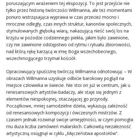
poruszającym wrażeniem tej ekspozycji. To jest przejście nie
tylko przez historię twórczości Willmanna, ale też momentami
ponuro wstrząsająca wyprawa w czas przecież mocno i
mrocznie odległy, czas innych struktur, kanonów społecznych,
stymulowanych głęboką wiarą, nakazującą nieść swój los na
krzyżu w pożodze codziennego piekła, jakim było zawinione,
czy nie zawinione odstępstwo od rytmu i rytuału zbiorowości,
nad którą rękę karzącą w imię Boga wszechobecnego,
wszechmogącego trzymał kościół.
Opracowujący spuściznę twórczą Willmanna odnotowują: – W
obrazach Willmanna uzyskuje odbicie barokowy pogląd na
miejsce człowieka w świecie. Nie stoi on już w centrum, jak u
renesansowych artystów-badaczy, ale staje się jednym z
elementów niespokojnej, otaczającej go przyrody.
Początkowe, mniej samodzielne dzieła, wykazują zależność
od renesansowych kompozycji i ówczesnych mistrzów. Z
czasem jednak rozwinął swoje umiejętności, w czym pomogła
mu duża liczba zamówień malarskich. Całkowitą niezależność
artystyczną osiągnął w cyklu „Męczeństwa apostołów”.