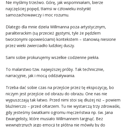
Nie myślimy trzeźwo. Górę, jak wspomniałam, bierze
najczęściej popęd, tłamsi w człowieku instynkt
samozachowawczy i moc rozumu.
Dlatego dla mnie dzieła Willmanna poza artystycznym,
paraliterackim (są przecież gęstymi, tyle że pędzlem
tworzonymi opowieściami) kontekstem – stanowią niesione
przez wieki zwierciadło ludzkiej duszy.
Sami sobie prokurujemy wszelkie codzienne piekła.
To malarstwo tzw. najwyższej próby. Tak technicznie,
narracyjnie, jak i mocą oddziaływania.
Trzeba dać sobie czas na przejście przez tę ekspozycję, bo
niczym jest przejście od obrazu do obrazu. One nas nie
wypuszczają tak łatwo. Przed nimi stoi się dłużej niż – powiem
bluźnierczo – przed ołtarzem. Tu nie wystarczą trzy zdrowaśki,
gdy jesteśmy światkami ogromu męczeństwa np. św. Jana
Ewangelisty, które musiało Willmannem targnąć. Bez
wewnętrznych jego emocji te płótna nie mówiły by do