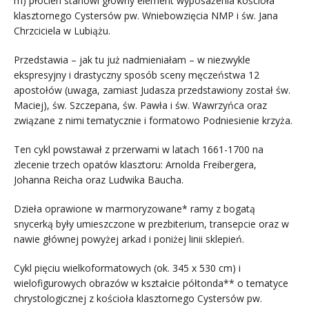
m) płócien stanowi główny element wyposażenia kościoła
klasztornego Cystersów pw. Wniebowzięcia NMP i św. Jana
Chrzciciela w Lubiążu.
Przedstawia – jak tu już nadmieniałam – w niezwykle
ekspresyjny i drastyczny sposób sceny męczeństwa 12
apostołów (uwaga, zamiast Judasza przedstawiony został św.
Maciej), św. Szczepana, św. Pawła i św. Wawrzyńca oraz
związane z nimi tematycznie i formatowo Podniesienie krzyża.
Ten cykl powstawał z przerwami w latach 1661-1700 na
zlecenie trzech opatów klasztoru: Arnolda Freibergera,
Johanna Reicha oraz Ludwika Baucha.
Dzieła oprawione w marmoryzowane* ramy z bogatą
snycerką były umieszczone w prezbiterium, transepcie oraz w
nawie głównej powyżej arkad i poniżej linii sklepień.
Cykl pięciu wielkoformatowych (ok. 345 x 530 cm) i
wielofigurowych obrazów w kształcie półtonda** o tematyce
chrystologicznej z kościoła klasztornego Cystersów pw.