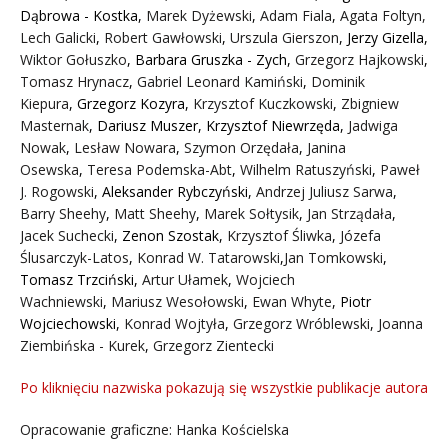
Dąbrowa - Kostka
,
Marek Dyżewski
,
Adam Fiala
,
Agata Foltyn,
Lech Galicki
,
Robert Gawłowski
,
Urszula Gierszon
,
Jerzy Gizella
,
Wiktor Gołuszko
,
Barbara Gruszka - Zych
,
Grzegorz Hajkowski
,
Tomasz Hrynacz
,
Gabriel Leonard Kamiński
,
Dominik
Kiepura
,
Grzegorz Kozyra
,
Krzysztof Kuczkowski
,
Zbigniew
Masternak
,
Dariusz Muszer
,
Krzysztof Niewrzęda
,
Jadwiga
Nowak
,
Lesław Nowara
,
Szymon Orzędała
,
Janina
Osewska
,
Teresa Podemska-Abt
,
Wilhelm Ratuszyński
,
Paweł
J. Rogowski
,
Aleksander Rybczyński
,
Andrzej Juliusz Sarwa
,
Barry Sheehy
,
Matt Sheehy
,
Marek Sołtysik
,
Jan Strządała
,
Jacek Suchecki
,
Zenon Szostak
,
Krzysztof Śliwka
,
Józefa
Ślusarczyk-Latos
,
Konrad W. Tatarowski
,
Jan Tomkowski
,
Tomasz Trzciński
,
Artur Ułamek
,
Wojciech
Wachniewski
,
Mariusz Wesołowski
,
Ewan Whyte
,
Piotr
Wojciechowski
,
Konrad Wojtyła
,
Grzegorz Wróblewski
,
Joanna
Ziembińska - Kurek
,
Grzegorz Zientecki
Po kliknięciu nazwiska pokazują się wszystkie publikacje autora
Opracowanie graficzne: Hanka Kościelska