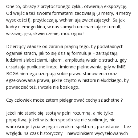
One to, obrazy z przytoczonego cyklu, otwierają ekspozycję.
Od wejścia też swoimi formatami zadziwiają (3 metry, 4 metry
wysokości !), przytłaczają, wchłaniają zwiedzających. Są jak
kadry niemego kina, w nas samych uruchamiające tumult,
wrzawę, jęki, skwierczenie, moc ognia !
Dzierżący władzę od zarania pragną tego, by podwładnych
ogarniał strach, jak to się dzisiaj formułuje – zarządzają
ludzkimi słabościami, lękami, amplitudą właśnie strachu, gdy
urządzają publiczne lincze, imienne piętnowania, gdy w IMIĘ
BOGA niemego uzurpują sobie prawo stanowienia oraz
egzekwowania prawa, jakże często w historii nieludzkiego, by
powiedzieć też, i wcale nie boskiego…
Czy człowiek może zatem pielęgnować cechy szlachetne ?
Jeżeli nie stanie się istotą w pełni rozumną, a nie tylko
popędliwą, jeżeli w żaden sposób się nie sublimuje, nie
wartościuje życia w jego szerokim spektrum, pozostanie – bez
względu na czas historyczny – niewolnikiem wycyzelowanych