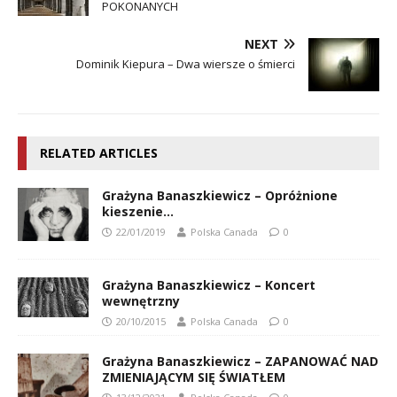
POKONANYCH
NEXT
Dominik Kiepura – Dwa wiersze o śmierci
RELATED ARTICLES
Grażyna Banaszkiewicz – Opróżnione
kieszenie…
22/01/2019
Polska Canada
0
Grażyna Banaszkiewicz – Koncert
wewnętrzny
20/10/2015
Polska Canada
0
Grażyna Banaszkiewicz – ZAPANOWAĆ NAD
ZMIENIAJĄCYM SIĘ ŚWIATŁEM