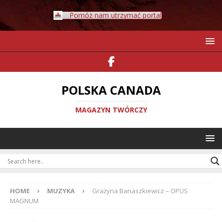
Pomóż nam utrzymać portal
POLSKA CANADA
MAGAZYN TWÓRCZY
HOME
MUZYKA
Grażyna Banaszkiewicz – OPUS
MAGNUM