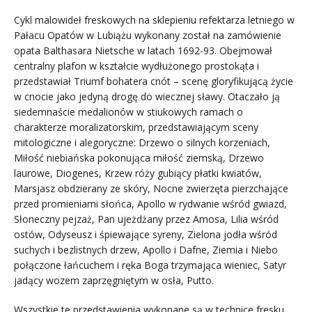
Cykl malowideł freskowych na sklepieniu refektarza letniego w
Pałacu Opatów w Lubiążu wykonany został na zamówienie
opata Balthasara Nietsche w latach 1692-93. Obejmował
centralny plafon w kształcie wydłużonego prostokąta i
przedstawiał Triumf bohatera cnót – scenę gloryfikującą życie
w cnocie jako jedyną drogę do wiecznej sławy. Otaczało ją
siedemnaście medalionów w stiukowych ramach o
charakterze moralizatorskim, przedstawiającym sceny
mitologiczne i alegoryczne: Drzewo o silnych korzeniach,
Miłość niebiańska pokonująca miłość ziemską, Drzewo
laurowe, Diogenes, Krzew róży gubiący płatki kwiatów,
Marsjasz obdzierany ze skóry, Nocne zwierzęta pierzchające
przed promieniami słońca, Apollo w rydwanie wśród gwiazd,
Słoneczny pejzaż, Pan ujeżdżany przez Amosa, Lilia wśród
ostów, Odyseusz i śpiewające syreny, Zielona jodła wśród
suchych i bezlistnych drzew, Apollo i Dafne, Ziemia i Niebo
połączone łańcuchem i ręka Boga trzymająca wieniec, Satyr
jadący wozem zaprzęgniętym w osła, Putto.
Wszystkie te przedstawienia wykonane są w technice fresku