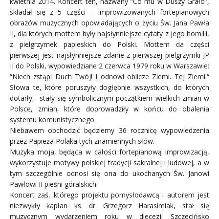
kwietnia 2014. Koncert ten, nazwany “Co mu w Duszy Grało”,
składał się z 5 części – improwizowanych fortepianowych
obrazów muzycznych opowiadających o życiu Św. Jana Pawła
II, dla których mottem były najsłynniejsze cytaty z jego homilii,
z pi
elgrzymek papieskich do Polski. Mottem da części
pierwszej jest najsłynniejsze zdanie z pierwszej pielgrzymki JP
II do Polski, wypowiedziane 2 czerwca 1979 roku w Warszawie:
“Niech zstąpi Duch Twój! I odnowi oblicze Ziemi. Tej Ziemi!“
Słowa te, które poruszyły dogłębnie wszystkich, do których
dotarły, stały się symbolicznym początkiem wielkich zmian w
Polsce, zmian, które doprowadziły w końcu do obalenia
systemu komunistycznego.
Niebawem obchodzić będziemy 36 rocznicę wypowiedzenia
przez Papieża Polaka tych znamiennych słów.
Muzyka moja, będąca w całości fortepianową improwizacją,
wykorzystuje motywy polskiej tradycji sakralnej i ludowej, a w
tym szczególnie odnosi się ona do ukochanych Św. Janowi
Pawłowi II pieśni góralskich.
Koncert zaś, którego projektu pomysłodawcą i autorem jest
niezwykły kapłan ks. dr. Grzegorz Harasimiak, stał się
muzycznym wydarzeniem roku w diecezji Szczecińsko