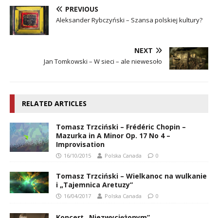
PREVIOUS
Aleksander Rybczyński – Szansa polskiej kultury?
NEXT
Jan Tomkowski – W sieci – ale niewesoło
RELATED ARTICLES
Tomasz Trzciński – Frédéric Chopin –
Mazurka in A Minor Op. 17 No 4 –
Improvisation
16/10/2015
Polska Canada
0
Tomasz Trzciński – Wielkanoc na wulkanie
i „Tajemnica Aretuzy”
16/04/2017
Polska Canada
0
Koncert „Niezwyciężonym”