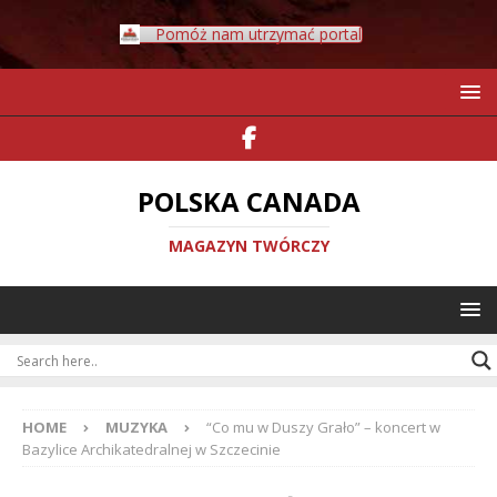
Pomóż nam utrzymać portal
POLSKA CANADA
MAGAZYN TWÓRCZY
HOME
MUZYKA
“Co mu w Duszy Grało” – koncert w
Bazylice Archikatedralnej w Szczecinie