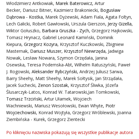
Włodzimierz Antkowiak,
Marek Baterowicz
,
Artur
Becker
,
Dariusz Bitner
,
Kazimierz Brakoniecki
,
Bogusław
Dąbrowa - Kostka
,
Marek Dyżewski
,
Adam Fiala
,
Agata Foltyn,
Lech Galicki
,
Robert Gawłowski
,
Urszula Gierszon
,
Jerzy Gizella
,
Wiktor Gołuszko
,
Barbara Gruszka - Zych
,
Grzegorz Hajkowski
,
Tomasz Hrynacz
,
Gabriel Leonard Kamiński
,
Dominik
Kiepura
,
Grzegorz Kozyra
,
Krzysztof Kuczkowski
,
Zbigniew
Masternak
,
Dariusz Muszer
,
Krzysztof Niewrzęda
,
Jadwiga
Nowak
,
Lesław Nowara
,
Szymon Orzędała
,
Janina
Osewska
,
Teresa Podemska-Abt
,
Wilhelm Ratuszyński
,
Paweł
J. Rogowski
,
Aleksander Rybczyński
,
Andrzej Juliusz Sarwa
,
Barry Sheehy
,
Matt Sheehy
,
Marek Sołtysik
,
Jan Strządała
,
Jacek Suchecki
,
Zenon Szostak
,
Krzysztof Śliwka
,
Józefa
Ślusarczyk-Latos
,
Konrad W. Tatarowski
,
Jan Tomkowski
,
Tomasz Trzciński
,
Artur Ułamek
,
Wojciech
Wachniewski
,
Mariusz Wesołowski
,
Ewan Whyte
,
Piotr
Wojciechowski
,
Konrad Wojtyła
,
Grzegorz Wróblewski
,
Joanna
Ziembińska - Kurek
,
Grzegorz Zientecki
Po kliknięciu nazwiska pokazują się wszystkie publikacje autora