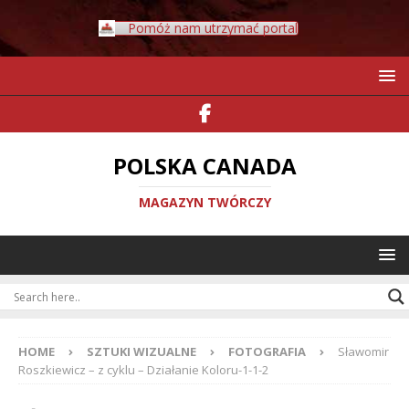
Pomóż nam utrzymać portal
POLSKA CANADA
MAGAZYN TWÓRCZY
HOME
SZTUKI WIZUALNE
FOTOGRAFIA
Sławomir
Roszkiewicz – z cyklu – Działanie Koloru-1-1-2