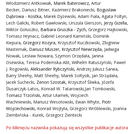
Włodzimierz Antkowiak,
Marek Baterowicz
,
Artur
Becker
,
Dariusz Bitner
,
Kazimierz Brakoniecki
,
Bogusław
Dąbrowa - Kostka
,
Marek Dyżewski
,
Adam Fiala
,
Agata Foltyn,
Lech Galicki
,
Robert Gawłowski
,
Urszula Gierszon
,
Jerzy Gizella
,
Wiktor Gołuszko
,
Barbara Gruszka - Zych
,
Grzegorz Hajkowski
,
Tomasz Hrynacz
,
Gabriel Leonard Kamiński
,
Dominik
Kiepura
,
Grzegorz Kozyra
,
Krzysztof Kuczkowski
,
Zbigniew
Masternak
,
Dariusz Muszer
,
Krzysztof Niewrzęda
,
Jadwiga
Nowak
,
Lesław Nowara
,
Szymon Orzędała
,
Janina
Osewska
,
Teresa Podemska-Abt
,
Wilhelm Ratuszyński
,
Paweł
J. Rogowski
,
Aleksander Rybczyński
,
Andrzej Juliusz Sarwa
,
Barry Sheehy
,
Matt Sheehy
,
Marek Sołtysik
,
Jan Strządała
,
Jacek Suchecki
,
Zenon Szostak
,
Krzysztof Śliwka
,
Józefa
Ślusarczyk-Latos
,
Konrad W. Tatarowski
,
Jan Tomkowski
,
Tomasz Trzciński
,
Artur Ułamek
,
Wojciech
Wachniewski
,
Mariusz Wesołowski
,
Ewan Whyte
,
Piotr
Wojciechowski
,
Konrad Wojtyła
,
Grzegorz Wróblewski
,
Joanna
Ziembińska - Kurek
,
Grzegorz Zientecki
Po kliknięciu nazwiska pokazują się wszystkie publikacje autora