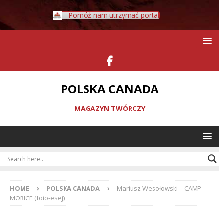
Pomóż nam utrzymać portal
POLSKA CANADA
MAGAZYN TWÓRCZY
HOME
POLSKA CANADA
Mariusz Wesołowski – CAMP
MORICE (foto-esej)