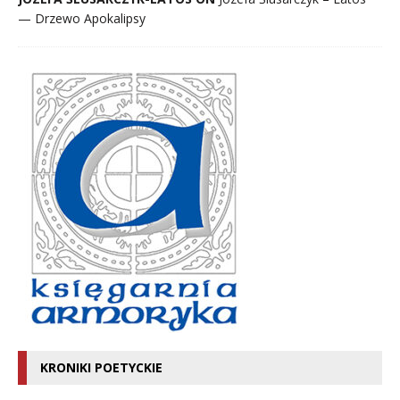
— Drzewo Apokalipsy
KRONIKI POETYCKIE