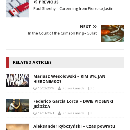
PREVIOUS
Paul Sheehy – Careening from Pierre to Justin
NEXT
In the Court of the Crimson King – 50 lat
RELATED ARTICLES
Mariusz Wesołowski – KIM BYŁ JAN
HIERONIMKO?
15/02/2018
Polska Canada
0
Federico García Lorca – DWIE PIOSENKI
JEŹDŹCA
14/01/2021
Polska Canada
3
Aleksander Rybczyński – Czas powrotu