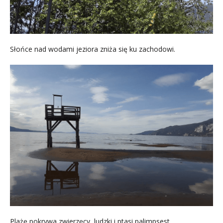
Słońce nad wodami jeziora zniża się ku zachodowi.
Plażę pokrywa zwierzęcy, ludzki i ptasi palimpsest.