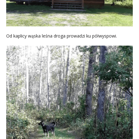
Od kaplicy wąska leśna droga prowadzi ku półwyspowi.