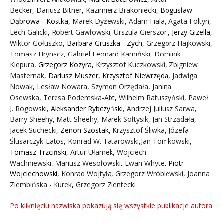
Becker
,
Dariusz Bitner
,
Kazimierz Brakoniecki
,
Bogusław
Dąbrowa - Kostka
,
Marek Dyżewski
,
Adam Fiala
,
Agata Foltyn,
Lech Galicki
,
Robert Gawłowski
,
Urszula Gierszon
,
Jerzy Gizella
,
Wiktor Gołuszko
,
Barbara Gruszka - Zych
,
Grzegorz Hajkowski
,
Tomasz Hrynacz
,
Gabriel Leonard Kamiński
,
Dominik
Kiepura
,
Grzegorz Kozyra
,
Krzysztof Kuczkowski
,
Zbigniew
Masternak
,
Dariusz Muszer
,
Krzysztof Niewrzęda
,
Jadwiga
Nowak
,
Lesław Nowara
,
Szymon Orzędała
,
Janina
Osewska
,
Teresa Podemska-Abt
,
Wilhelm Ratuszyński
,
Paweł
J. Rogowski
,
Aleksander Rybczyński
,
Andrzej Juliusz Sarwa
,
Barry Sheehy
,
Matt Sheehy
,
Marek Sołtysik
,
Jan Strządała
,
Jacek Suchecki
,
Zenon Szostak
,
Krzysztof Śliwka
,
Józefa
Ślusarczyk-Latos
,
Konrad W. Tatarowski
,
Jan Tomkowski
,
Tomasz Trzciński
,
Artur Ułamek
,
Wojciech
Wachniewski
,
Mariusz Wesołowski
,
Ewan Whyte
,
Piotr
Wojciechowski
,
Konrad Wojtyła
,
Grzegorz Wróblewski
,
Joanna
Ziembińska - Kurek
,
Grzegorz Zientecki
Po kliknięciu nazwiska pokazują się wszystkie publikacje autora