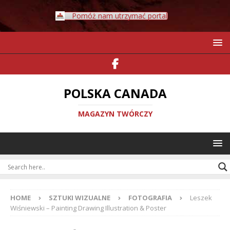
Pomóż nam utrzymać portal
POLSKA CANADA
MAGAZYN TWÓRCZY
HOME
SZTUKI WIZUALNE
FOTOGRAFIA
Leszek
Wiśniewski – Painting Drawing Illustration & Poster