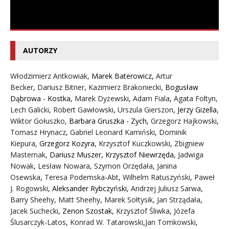
AUTORZY
Włodzimierz Antkowiak,
Marek Baterowicz
,
Artur
Becker
,
Dariusz Bitner
,
Kazimierz Brakoniecki
,
Bogusław
Dąbrowa - Kostka
,
Marek Dyżewski
,
Adam Fiala
,
Agata Foltyn,
Lech Galicki
,
Robert Gawłowski
,
Urszula Gierszon
,
Jerzy Gizella
,
Wiktor Gołuszko
,
Barbara Gruszka - Zych
,
Grzegorz Hajkowski
,
Tomasz Hrynacz
,
Gabriel Leonard Kamiński
,
Dominik
Kiepura
,
Grzegorz Kozyra
,
Krzysztof Kuczkowski
,
Zbigniew
Masternak
,
Dariusz Muszer
,
Krzysztof Niewrzęda
,
Jadwiga
Nowak
,
Lesław Nowara
,
Szymon Orzędała
,
Janina
Osewska
,
Teresa Podemska-Abt
,
Wilhelm Ratuszyński
,
Paweł
J. Rogowski
,
Aleksander Rybczyński
,
Andrzej Juliusz Sarwa
,
Barry Sheehy
,
Matt Sheehy
,
Marek Sołtysik
,
Jan Strządała
,
Jacek Suchecki
,
Zenon Szostak
,
Krzysztof Śliwka
,
Józefa
Ślusarczyk-Latos
,
Konrad W. Tatarowski
,
Jan Tomkowski
,