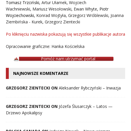
Tomasz Trzciński
,
Artur Ułamek
,
Wojciech
Wachniewski
,
Mariusz Wesołowski
,
Ewan Whyte
,
Piotr
Wojciechowski
,
Konrad Wojtyła
,
Grzegorz Wróblewski
,
Joanna
Ziembińska - Kurek
,
Grzegorz Zientecki
Po kliknięciu nazwiska pokazują się wszystkie publikacje autora
Opracowanie graficzne: Hanka Kościelska
Pomóż nam utrzymać portal
NAJNOWSZE KOMENTARZE
GRZEGORZ ZIENTECKI ON
Aleksander Rybczyński – Inwazja
GRZEGORZ ZIENTECKI ON
Józefa Ślusarczyk – Latos —
Drzewo Apokalipsy