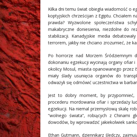
Kilka dni temu świat obiegła wiadomość o eg
koptyjskich chrześcijan z Egiptu. Chciałem 
prawda? Wyzwolone społeczeństwa schyłk
makabryczne doniesienia, niezdolne do re
stabilizacji. Kanadyjskie media debatowa
terrorem, jakby nie chciano zrozumieć, że ka
Po horrorze nad Morzem Śródziemnym do
dokonaniu egzekucji wycinają organy ofiar 
okolicy Mosul, miasta opanowanego przez I
miały ślady usunięcia organów do transpl
odważyli się odmówić uczestnictwa w barbarz
Jest to dobry moment, by przypomnieć, 
procederu mordowania ofiar i sprzedaży l
egzekucji. Na niemal przemysłową skalę rob
“wolnego świata”, robiących z Chinami gl
dowodów, by wprowadzić jakiekolwiek sankc
Ethan Gutmann, dziennikarz śledczy, zajmują