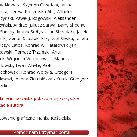
aw Nowara
,
Szymon Orzędała
,
Janina
ska
,
Teresa Podemska-Abt
,
Wilhelm
zyński
,
Paweł J. Rogowski
,
Aleksander
zyński
,
Andrzej Juliusz Sarwa
,
Barry Sheehy
,
 Sheehy
,
Marek Sołtysik
,
Jan Strządała
,
Jacek
cki
,
Zenon Szostak
,
Krzysztof Śliwka
,
Józefa
rczyk-Latos
,
Konrad W. Tatarowski
,
Jan
owski
,
Tomasz Trzciński
,
Artur
ek
,
Wojciech Wachniewski
,
Mariusz
łowski
,
Ewan Whyte
,
Piotr
iechowski
,
Konrad Wojtyła
,
Grzegorz
lewski
,
Joanna Ziembińska - Kurek
,
Grzegorz
ecki
iknięciu nazwiska pokazują się wszystkie
kacje autora
owanie graficzne: Hanka Kościelska
Pomóż nam utrzymać portal