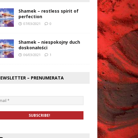
Shamek – restless spirit of
perfection
07/03/2021
0
Shamek – niespokojny duch
doskonałości
06/03/2021
1
EWSLETTER – PRENUMERATA