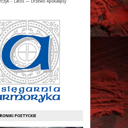
rczyk – Latos — Drzewo Apokalipsy
RONIKI POETYCKIE