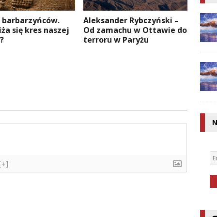
Aleksander Rybczyński –
 barbarzyńców.
Od zamachu w Ottawie do
iża się kres naszej
terroru w Paryżu
?
N
[+]