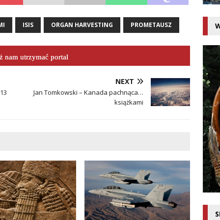
MI
ISIS
ORGAN HARVESTING
PROMETAUSZ
W
 nam utrzymać portal
NEXT
013
Jan Tomkowski – Kanada pachnąca…
książkami
S