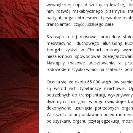
wewnętrznej napisał szokującą książkę, do
nim rozwój makabrycznego przemysłu tran
partyjni, bogaci biznesmeni i prywatne oso
transplantacji część ludzkiego ciała.
Szansą dla tej masowej procedury stało 
medytacyjno – duchowego Falun Gong. Ruch 
Hongzhi zyskał w Chinach miliony wyzn
niezależności spowodował zdelegalizowan
Nastąpiły masowe aresztowania, a przeds
rodowodem szybko wpadli na szatański pomys
Ocenia się, że około 65 000 więźniów sumie
są wśród nich tybetańscy mnichowie, Ujg
potrzebnych do transplantacji, wykonywany
dyżurnymi chirurgami w pogotowiu dojeżdża
dokonywano usunięcia potrzebnych organó
Większość ofiar poddawano przed mordem 
po uzyskaniu organu (czytaj egzekucji) moż