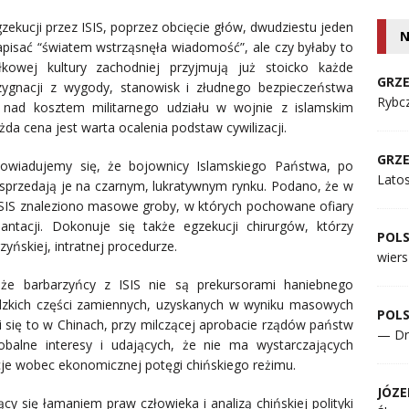
zekucji przez ISIS, poprzez obcięcie głów, dwudziestu jeden
N
napisać “światem wstrząsnęła wiadomość”, ale czy byłaby to
owej kultury zachodniej przyjmują już stoicko każde
GRZE
zygnacji z wygody, stanowisk i złudnego bezpieczeństwa
Rybcz
ły nad kosztem militarnego udziału w wojnie z islamskim
żda cena jest warta ocalenia podstaw cywilizacji.
GRZE
wiadujemy się, że bojownicy Islamskiego Państwa, po
Lato
i sprzedają je na czarnym, lukratywnym rynku. Podano, że w
SIS znaleziono masowe groby, w których pochowane ofiary
antacji. Dokonuje się także egzekucji chirurgów, którzy
POL
yńskiej, intratnej procedurze.
wiers
że barbarzyńcy z ISIS nie są prekursorami haniebnego
udzkich części zamiennych, uzyskanych w wyniku masowych
POL
i się to w Chinach, przy milczącej aprobacie rządów państw
— Dr
obalne interesy i udających, że nie ma wystarczających
je wobec ekonomicznej potęgi chińskiego reżimu.
JÓZE
cy się łamaniem praw człowieka i analizą chińskiej polityki