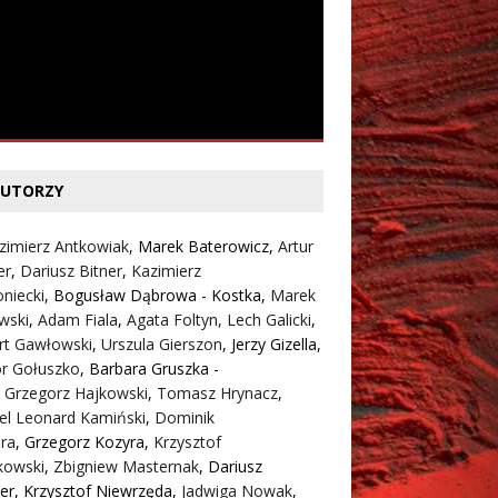
UTORZY
zimierz Antkowiak,
Marek Baterowicz
,
Artur
er
,
Dariusz Bitner
,
Kazimierz
niecki
,
Bogusław Dąbrowa - Kostka
,
Marek
wski
,
Adam Fiala
,
Agata Foltyn,
Lech Galicki
,
rt Gawłowski
,
Urszula Gierszon
,
Jerzy Gizella
,
or Gołuszko
,
Barbara Gruszka -
,
Grzegorz Hajkowski
,
Tomasz Hrynacz
,
el Leonard Kamiński
,
Dominik
ra
,
Grzegorz Kozyra
,
Krzysztof
kowski
,
Zbigniew Masternak
,
Dariusz
er
,
Krzysztof Niewrzęda
,
Jadwiga Nowak
,