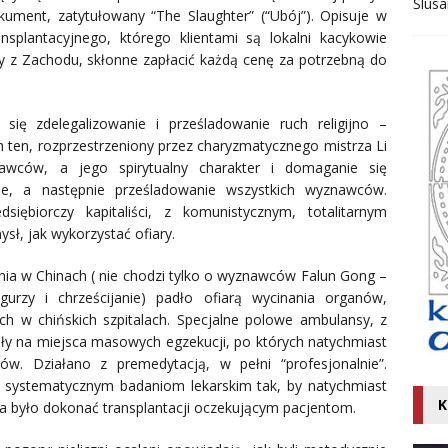
Ślusa
kument, zatytułowany “The Slaughter” (“Ubój”). Opisuje w
splantacyjnego, którego klientami są lokalni kacykowie
by z Zachodu, skłonne zapłacić każdą cenę za potrzebną do
się zdelegalizowanie i prześladowanie ruch religijno –
ten, rozprzestrzeniony przez charyzmatycznego mistrza Li
awców, a jego spirytualny charakter i domaganie się
ie, a następnie prześladowanie wszystkich wyznawców.
iębiorczy kapitaliści, z komunistycznym, totalitarnym
ł, jak wykorzystać ofiary.
nia w Chinach ( nie chodzi tylko o wyznawców Falun Gong –
urzy i chrześcijanie) padło ofiarą wycinania organów,
ch w chińskich szpitalach. Specjalne polowe ambulansy, z
ły na miejsca masowych egzekucji, po których natychmiast
w. Działano z premedytacją, w pełni “profesjonalnie”.
systematycznym badaniom lekarskim tak, by natychmiast
K
na było dokonać transplantacji oczekującym pacjentom.