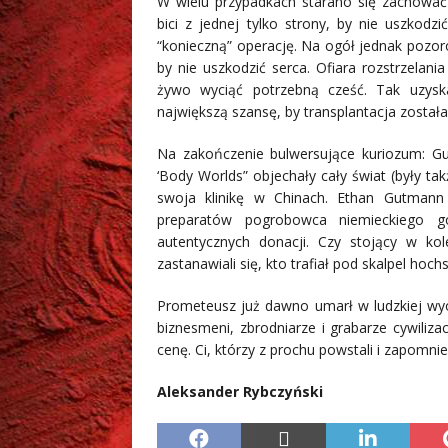
W wielu przypadkach starano się zachować p
bici z jednej tylko strony, by nie uszk
“konieczną” operację. Na ogół jednak pozoró
by nie uszkodzić serca. Ofiara rozstrzelan
żywo wyciąć potrzebną cześć. Tak uzysk
największą szansę, by transplantacja została
Na zakończenie bulwersujące kuriozum:
Gun
‘Body Worlds” objechały cały świat (były t
swoja klinikę w Chinach. Ethan Gutmann
preparatów pogrobowca niemieckiego g
autentycznych donacji. Czy stojący w ko
zastanawiali się, kto trafiał pod skalpel hoch
Prometeusz już dawno umarł w ludzkiej wyobr
biznesmeni, zbrodniarze i grabarze cywilizac
cenę. Ci, którzy z prochu powstali i zapomnie
Aleksander Rybczyński