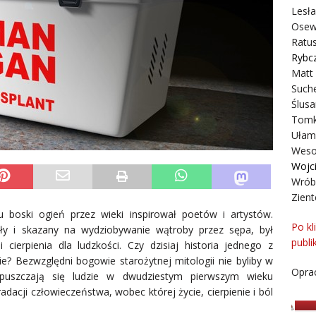
Lesł
Osew
Ratus
Rybc
Matt
Suche
Ślusa
Tomk
Ułam
Weso
Wojc
Wrób
Zient
 boski ogień przez wieki inspirował poetów i artystów.
Po kl
ły i skazany na wydziobywanie wątroby przez sępa, był
publi
ierpienia dla ludzkości. Czy dzisiaj historia jednego z
? Bezwzględni bogowie starożytnej mitologii nie byliby w
Oprac
opuszczają się ludzie w dwudziestym pierwszym wieku
dacji człowieczeństwa, wobec której życie, cierpienie i ból