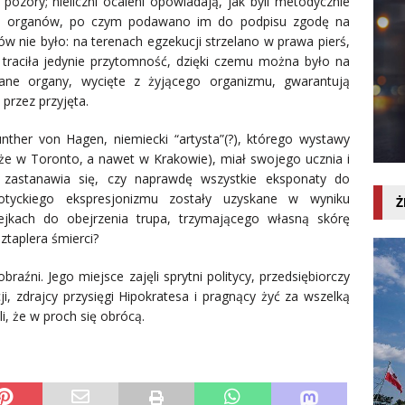
ozory; nieliczni ocaleni opowiadają, jak byli metodycznie
odzić organów, po czym podawano im do podpisu zgodę na
w nie było: na terenach egzekucji strzelano w prawa pierś,
ia traciła jedynie przytomność, dzięki czemu można było na
ane organy, wycięte z żyjącego organizmu, gwarantują
 przez przyjęta.
ther von Hagen, niemiecki “artysta”(?), którego wystawy
akże w Toronto, a nawet w Krakowie), miał swojego ucznia i
 zastanawia się, czy naprawdę wszystkie eksponaty do
otyckiego ekspresjonizmu zostały uzyskane w wyniku
Ż
lejkach do obejrzenia trupa, trzymającego własną skórę
sztaplera śmierci?
aźni. Jego miejsce zajęli sprytni politycy, przedsiębiorczy
ji, zdrajcy przysięgi Hipokratesa i pragnący żyć za wszelką
li, że w proch się obrócą.