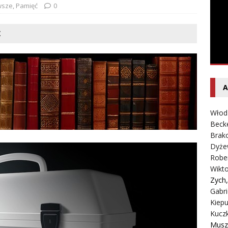
entecki – Dziennik – Wyspy Kanaryjskie
FELIETON
wsze
,
Pamięć
0
Ż
A
Włod
Beck
Brako
Dyże
Robe
Wikt
Zych
Gabri
Kiepu
Kucz
Musz