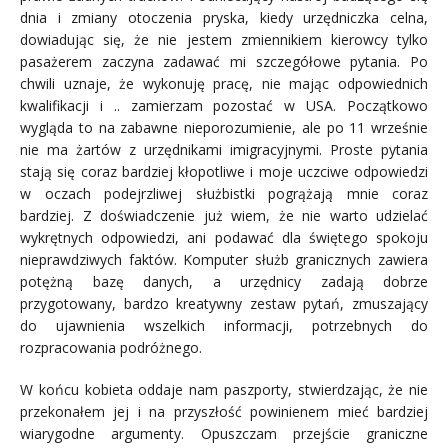
dnia i zmiany otoczenia pryska, kiedy urzędniczka celna,
dowiadując się, że nie jestem zmiennikiem kierowcy tylko
pasażerem zaczyna zadawać mi szczegółowe pytania. Po
chwili uznaje, że wykonuję pracę, nie mając odpowiednich
kwalifikacji i .. zamierzam pozostać w USA. Początkowo
wygląda to na zabawne nieporozumienie, ale po 11 wrześnie
nie ma żartów z urzędnikami imigracyjnymi. Proste pytania
stają się coraz bardziej kłopotliwe i moje uczciwe odpowiedzi
w oczach podejrzliwej służbistki pogrążają mnie coraz
bardziej. Z doświadczenie już wiem, że nie warto udzielać
wykrętnych odpowiedzi, ani podawać dla świętego spokoju
nieprawdziwych faktów. Komputer służb granicznych zawiera
potężną bazę danych, a urzędnicy zadają dobrze
przygotowany, bardzo kreatywny zestaw pytań, zmuszający
do ujawnienia wszelkich informacji, potrzebnych do
rozpracowania podróżnego.
W końcu kobieta oddaje nam paszporty, stwierdzając, że nie
przekonałem jej i na przyszłość powinienem mieć bardziej
wiarygodne argumenty. Opuszczam przejście graniczne