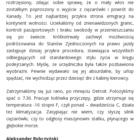
roztrzęsiony, zdając sobie sprawę, że o mały włos nie
zostałbym poproszony o wyjście z ciężarówki i powrót do
Kanady. To jest najbardziej przykra strona emigracji na
kontynent wolności. Uciekaliśmy od znienawidzonych granic,
kontroli paszportowych i braku swobody w przemieszczaniu
się po świecie. Krótkotrwały zachwyt możliwością
podróżowania do Stanów Zjednoczonych na prawo jazdy
zastępuje dzisiaj przykra procedura, stawiająca wszystkich
odbiegających od standardowego stylu życia w kręgu
podejrzanych. Myślę, że urzędniczka była także pozbawiona
wyobraźni. Pewnie wydawało się jej absurdalne, by urlop
spędzać, nie wychodząc przez dziesięć dni z kabiny kierowcy.
Zatrzymaliśmy się już rano, po minięciu Detroit. Położyliśmy
spać o 7.30. Pracuje lodówka przyczepy, gdzie utrzymuje się
temperatura -10 stopni F, czyli ponad – dwadzieścia C, działa
też klimatyzacja. Zasypiając nie wiem, czy słyszę silnik
ciężarówki, czy to odgłosy maszynowni statku, płynącego w
głębokie morze.
Aleksander Rybczyński