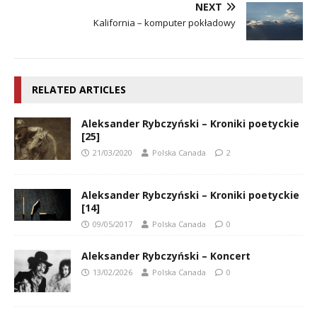
NEXT
Kalifornia – komputer pokładowy
RELATED ARTICLES
Aleksander Rybczyński – Kroniki poetyckie
[25]
21/03/2020
Polska Canada
2
Aleksander Rybczyński – Kroniki poetyckie
[14]
09/05/2017
Polska Canada
0
Aleksander Rybczyński – Koncert
13/02/2026
Polska Canada
0