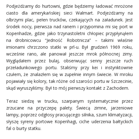
Podjeżdżamy do hurtowni, gdzie będziemy ładować mrożone
ciasto dla amerykańskiej sieci Walmart. Podjeżdżamy na
olbrzymi plac, pełen trucków, czekających na załadunek. Jest
środek nocy, pierwsza nad ranem i przypomina mi się port w
Kopenhadze, gdzie jako trzynastoletni chłopiec przypłynąłem
na drobnicowcu “Jedność Robotnicza” – takimi właśnie
imionami chrzczono statki w prl-u. Był grudzień 1969 roku,
wcześnie rano, ale panował jeszcze mrok północnej zimy.
Wyglądałem przez bulaj, obserwując senny jeszcze ruch
przeładunkowego portu. Staliśmy przy kei i instynktownie
czułem, że znalazłem się w zupełnie innym świecie. W mroku
pojawiały się kolory, tak różne od szarości portu w Szczecinie,
skąd wyruszyliśmy. Był to mój pierwszy kontakt z Zachodem.
Teraz siedzę w trucku, szarpanym systematycznie przez
zrzucane na przyczepę palety. Świecą zimne, jarzeniowe
lampy, poprzez odgłosy pracującego silnika, szum klimatyzacji,
słyszę syreny portowe Kopenhagi, ciche uderzenia bałtyckich
fal o burty statku.