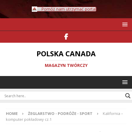
Pomóż nam utrzymać portal
POLSKA CANADA
MAGAZYN TWÓRCZY
HOME
ŻEGLARSTWO - PODRÓŻE - SPORT
Kalifornia –
komputer pokładowy cz.1