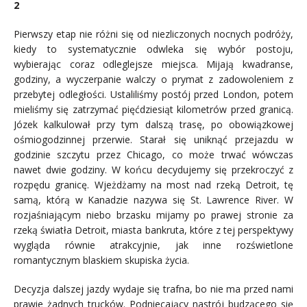
2
Pierwszy etap nie różni się od niezliczonych nocnych podróży,
kiedy to systematycznie odwleka się wybór postoju,
wybierając coraz odleglejsze miejsca. Mijają kwadranse,
godziny, a wyczerpanie walczy o prymat z zadowoleniem z
przebytej odległości. Ustaliliśmy postój przed London, potem
mieliśmy się zatrzymać pięćdziesiąt kilometrów przed granicą.
Józek kalkulował przy tym dalszą trasę, po obowiązkowej
ośmiogodzinnej przerwie. Starał się uniknąć przejazdu w
godzinie szczytu przez Chicago, co może trwać wówczas
nawet dwie godziny. W końcu decydujemy się przekroczyć z
rozpędu granicę. Wjeżdżamy na most nad rzeką Detroit, tę
samą, którą w Kanadzie nazywa się St. Lawrence River. W
rozjaśniającym niebo brzasku mijamy po prawej stronie za
rzeką światła Detroit, miasta bankruta, które z tej perspektywy
wygląda równie atrakcyjnie, jak inne rozświetlone
romantycznym blaskiem skupiska życia.
Decyzja dalszej jazdy wydaje się trafna, bo nie ma przed nami
prawie żadnych trucków. Podniecający nastrój budzącego się