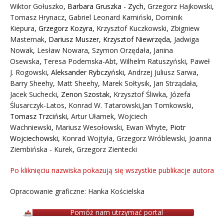
Wiktor Gołuszko
,
Barbara Gruszka - Zych
,
Grzegorz Hajkowski
,
Tomasz Hrynacz
,
Gabriel Leonard Kamiński
,
Dominik
Kiepura
,
Grzegorz Kozyra
,
Krzysztof Kuczkowski
,
Zbigniew
Masternak
,
Dariusz Muszer
,
Krzysztof Niewrzęda
,
Jadwiga
Nowak
,
Lesław Nowara
,
Szymon Orzędała
,
Janina
Osewska
,
Teresa Podemska-Abt
,
Wilhelm Ratuszyński
,
Paweł
J. Rogowski
,
Aleksander Rybczyński
,
Andrzej Juliusz Sarwa
,
Barry Sheehy
,
Matt Sheehy
,
Marek Sołtysik
,
Jan Strządała
,
Jacek Suchecki
,
Zenon Szostak
,
Krzysztof Śliwka
,
Józefa
Ślusarczyk-Latos
,
Konrad W. Tatarowski
,
Jan Tomkowski
,
Tomasz Trzciński
,
Artur Ułamek
,
Wojciech
Wachniewski
,
Mariusz Wesołowski
,
Ewan Whyte
,
Piotr
Wojciechowski
,
Konrad Wojtyła
,
Grzegorz Wróblewski
,
Joanna
Ziembińska - Kurek
,
Grzegorz Zientecki
Po kliknięciu nazwiska pokazują się wszystkie publikacje autora
Opracowanie graficzne: Hanka Kościelska
Pomóż nam utrzymać portal