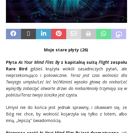
Moje stare płyty (26)
Płyta
As Your Mind Flies By
z kapitalną suitą
Flight
zespołu
Rare Bird
gdzieś krążyła wokół zasadniczych pytań, ale
nieprzekonująco i połowicznie.
Teraz jest czas wolności dla
Twojego umysłu/Leć leć leć/Wznieś wysoko głowę do nieba/Leć
wyżej/By zobaczyć otwarte drzwi do nieba/Anioły trzymają się w
pobliżu/Teraz twoja ścieżka jest czyst
a.
Umysł nie do końca jest jednak sprawny, i obawiam się, że
Bóg nie chce, by wolność kojarzyła się tylko z lotem, albo
inną, „lepszą” świadomością.
Pierwsza część
As Your Mind Flies
By
jest dramatyczna,
jak