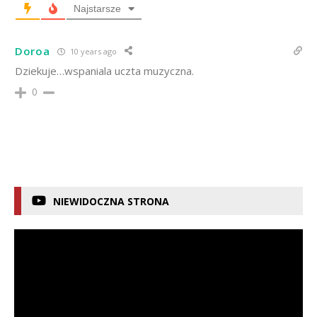
Najstarsze
Doroa
10 years ago
Dziekuje…wspaniala uczta muzyczna.
0
NIEWIDOCZNA STRONA