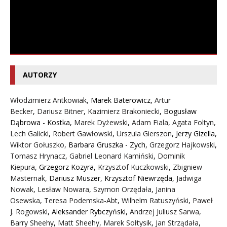
AUTORZY
Włodzimierz Antkowiak,
Marek Baterowicz
,
Artur
Becker
,
Dariusz Bitner
,
Kazimierz Brakoniecki
,
Bogusław
Dąbrowa - Kostka
,
Marek Dyżewski
,
Adam Fiala
,
Agata Foltyn,
Lech Galicki
,
Robert Gawłowski
,
Urszula Gierszon
,
Jerzy Gizella
,
Wiktor Gołuszko
,
Barbara Gruszka - Zych
,
Grzegorz Hajkowski
,
Tomasz Hrynacz
,
Gabriel Leonard Kamiński
,
Dominik
Kiepura
,
Grzegorz Kozyra
,
Krzysztof Kuczkowski
,
Zbigniew
Masternak
,
Dariusz Muszer
,
Krzysztof Niewrzęda
,
Jadwiga
Nowak
,
Lesław Nowara
,
Szymon Orzędała
,
Janina
Osewska
,
Teresa Podemska-Abt
,
Wilhelm Ratuszyński
,
Paweł
J. Rogowski
,
Aleksander Rybczyński
,
Andrzej Juliusz Sarwa
,
Barry Sheehy
,
Matt Sheehy
,
Marek Sołtysik
,
Jan Strządała
,