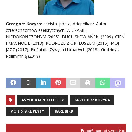
Grzegorz Kozyra:
eseista, poeta, dziennikarz. Autor
czterech tomów eseistycznych: W CZASIE
NIEDOKOŃCZONYM (2005), DUCH SŁOWIAŃSKI (2009), CIEŃ
I MAGNOLIE (2013), PODRÓŻE Z ORFEUSZEM (2016), MÓJ
JAZZ (2017), Pieśni dla Żywych i Umarłych (2018), Godziny z
Polihymnią (2018)
AS YOUR MIND FLIES BY
GRZEGORZ KOZYRA
MOJE STARE PŁYTY
RARE BIRD
Pomóż nam utrzymać porta