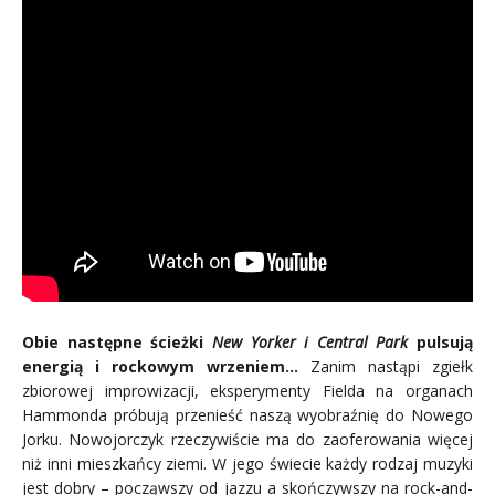
Obie następne ścieżki
New Yorker i Central Park
pulsują
energią i rockowym wrzeniem…
Zanim nastąpi zgiełk
zbiorowej improwizacji, eksperymenty Fielda na organach
Hammonda próbują przenieść naszą wyobraźnię do Nowego
Jorku. Nowojorczyk rzeczywiście ma do zaoferowania więcej
niż inni mieszkańcy ziemi. W jego świecie każdy rodzaj muzyki
jest dobry – począwszy od jazzu a skończywszy na rock-and-