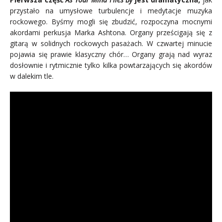
przystało na umysłowe turbulencje i medytacje muzyka
rockowego. Byśmy mogli się zbudzić, rozpoczyna mocnymi
akordami perkusja Marka Ashtona. Organy prześcigają się z
gitarą w solidnych rockowych pasażach. W czwartej minucie
pojawia się prawie klasyczny chór… Organy grają nad wyraz
dosłownie i rytmicznie tylko kilka powtarzających się akordów
w dalekim tle.