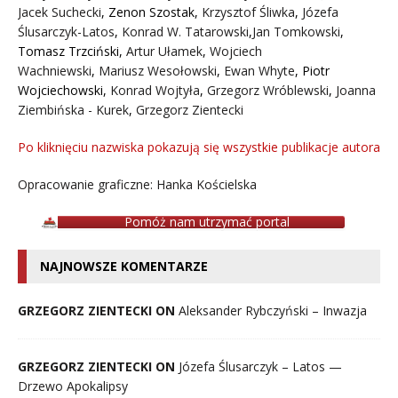
Jacek Suchecki
,
Zenon Szostak
,
Krzysztof Śliwka
,
Józefa
Ślusarczyk-Latos
,
Konrad W. Tatarowski
,
Jan Tomkowski
,
Tomasz Trzciński
,
Artur Ułamek
,
Wojciech
Wachniewski
,
Mariusz Wesołowski
,
Ewan Whyte
,
Piotr
Wojciechowski
,
Konrad Wojtyła
,
Grzegorz Wróblewski
,
Joanna
Ziembińska - Kurek
,
Grzegorz Zientecki
Po kliknięciu nazwiska pokazują się wszystkie publikacje autora
Opracowanie graficzne: Hanka Kościelska
Pomóż nam utrzymać portal
NAJNOWSZE KOMENTARZE
GRZEGORZ ZIENTECKI ON
Aleksander Rybczyński – Inwazja
GRZEGORZ ZIENTECKI ON
Józefa Ślusarczyk – Latos —
Drzewo Apokalipsy