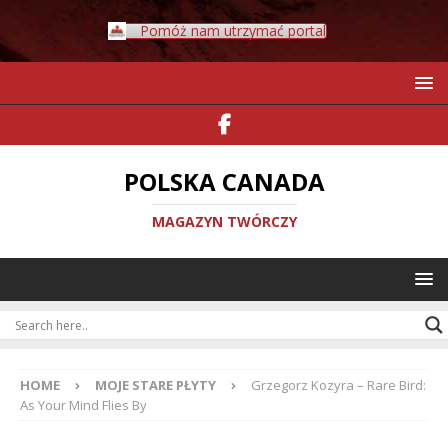
Pomóż nam utrzymać portal
POLSKA CANADA
MAGAZYN TWÓRCZY
HOME
MOJE STARE PŁYTY
Grzegorz Kozyra – Rare Bird:
As Your Mind Flies By