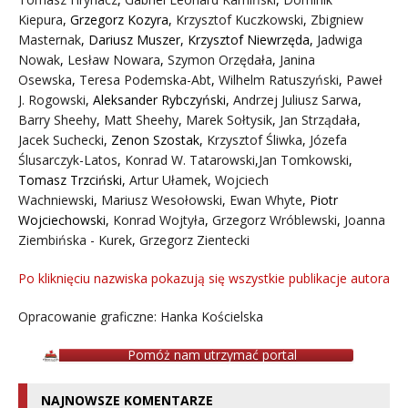
Kiepura
,
Grzegorz Kozyra
,
Krzysztof Kuczkowski
,
Zbigniew
Masternak
,
Dariusz Muszer
,
Krzysztof Niewrzęda
,
Jadwiga
Nowak
,
Lesław Nowara
,
Szymon Orzędała
,
Janina
Osewska
,
Teresa Podemska-Abt
,
Wilhelm Ratuszyński
,
Paweł
J. Rogowski
,
Aleksander Rybczyński
,
Andrzej Juliusz Sarwa
,
Barry Sheehy
,
Matt Sheehy
,
Marek Sołtysik
,
Jan Strządała
,
Jacek Suchecki
,
Zenon Szostak
,
Krzysztof Śliwka
,
Józefa
Ślusarczyk-Latos
,
Konrad W. Tatarowski
,
Jan Tomkowski
,
Tomasz Trzciński
,
Artur Ułamek
,
Wojciech
Wachniewski
,
Mariusz Wesołowski
,
Ewan Whyte
,
Piotr
Wojciechowski
,
Konrad Wojtyła
,
Grzegorz Wróblewski
,
Joanna
Ziembińska - Kurek
,
Grzegorz Zientecki
Po kliknięciu nazwiska pokazują się wszystkie publikacje autora
Opracowanie graficzne: Hanka Kościelska
Pomóż nam utrzymać portal
NAJNOWSZE KOMENTARZE