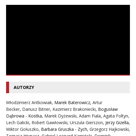
AUTORZY
Włodzimierz Antkowiak,
Marek Baterowicz
,
Artur
Becker
,
Dariusz Bitner
,
Kazimierz Brakoniecki
,
Bogusław
Dąbrowa - Kostka
,
Marek Dyżewski
,
Adam Fiala
,
Agata Foltyn,
Lech Galicki
,
Robert Gawłowski
,
Urszula Gierszon
,
Jerzy Gizella
,
Wiktor Gołuszko
,
Barbara Gruszka - Zych
,
Grzegorz Hajkowski
,
Tomasz Hrynacz
,
Gabriel Leonard Kamiński
,
Dominik