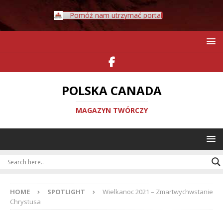
Pomóż nam utrzymać portal
POLSKA CANADA
MAGAZYN TWÓRCZY
HOME
SPOTLIGHT
Wielkanoc 2021 – Zmartwychwstanie
Chrystusa