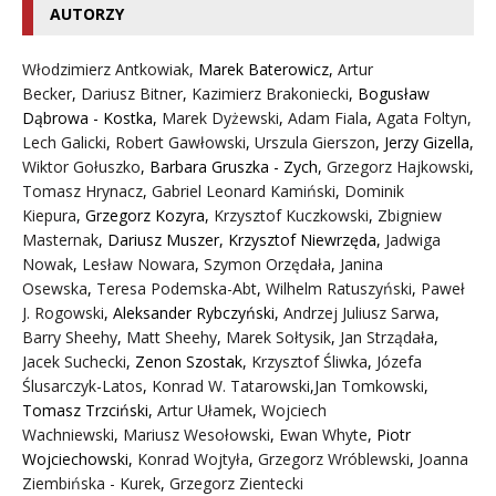
AUTORZY
Włodzimierz Antkowiak,
Marek Baterowicz
,
Artur
Becker
,
Dariusz Bitner
,
Kazimierz Brakoniecki
,
Bogusław
Dąbrowa - Kostka
,
Marek Dyżewski
,
Adam Fiala
,
Agata Foltyn,
Lech Galicki
,
Robert Gawłowski
,
Urszula Gierszon
,
Jerzy Gizella
,
Wiktor Gołuszko
,
Barbara Gruszka - Zych
,
Grzegorz Hajkowski
,
Tomasz Hrynacz
,
Gabriel Leonard Kamiński
,
Dominik
Kiepura
,
Grzegorz Kozyra
,
Krzysztof Kuczkowski
,
Zbigniew
Masternak
,
Dariusz Muszer
,
Krzysztof Niewrzęda
,
Jadwiga
Nowak
,
Lesław Nowara
,
Szymon Orzędała
,
Janina
Osewska
,
Teresa Podemska-Abt
,
Wilhelm Ratuszyński
,
Paweł
J. Rogowski
,
Aleksander Rybczyński
,
Andrzej Juliusz Sarwa
,
Barry Sheehy
,
Matt Sheehy
,
Marek Sołtysik
,
Jan Strządała
,
Jacek Suchecki
,
Zenon Szostak
,
Krzysztof Śliwka
,
Józefa
Ślusarczyk-Latos
,
Konrad W. Tatarowski
,
Jan Tomkowski
,
Tomasz Trzciński
,
Artur Ułamek
,
Wojciech
Wachniewski
,
Mariusz Wesołowski
,
Ewan Whyte
,
Piotr
Wojciechowski
,
Konrad Wojtyła
,
Grzegorz Wróblewski
,
Joanna
Ziembińska - Kurek
,
Grzegorz Zientecki