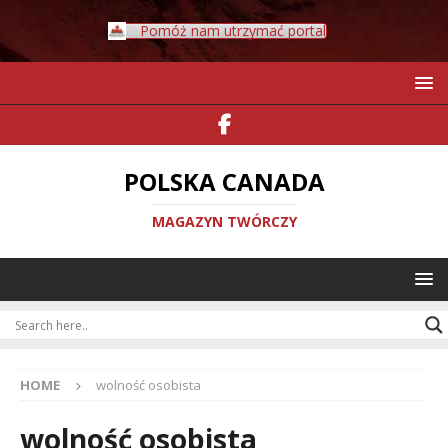
Pomóż nam utrzymać portal
POLSKA CANADA
MAGAZYN TWÓRCZY
HOME
wolność osobista
wolność osobista