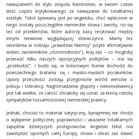
nawiązaniem do stylu zespołu Rammstein, w swoim czasie
dość często krytykowanego za nawiązania do totalitarnej
estetyki. Tekst śpiewany jest po angielsku, choć wplecione w
niego zostały poszczególne niemieckie słowa i zwroty, roi się
też od przekleństw, które autorzy każą recytować między
innymi niewinnie wyglądającej dziewczynce. Mamy też
określenia w rodzaju „prawdziwi Niemcy” (użyte afirmatywnie
wobec zwolenników „różnorodności”), kraj zaś – co mogłoby
przerazić kilku naszych opozycyjnych polityków – ma się
„przebudzić”. I budzi się, w kolorowym tłumie dochodzi do
powszechnego bratania się i męsko-męskich pocałunków.
Upiory przeszłości zostają przegonione wśród wersów o
pokoju i tolerancji. Nagromadzenie głupoty i niekonsekwencji
jest tak wielkie, że całość chciałoby się uznać za krecią robotę
sympatyków tożsamościowej niemieckiej prawicy.
Jednak, chociaż to materiał satyryczny, bynajmniej nie chodzi
o wykpienie politycznej poprawności i ukazanie totalitarnych
zapędów dzisiejszych postępowców. Angielski tekst ma
zawstydzić opornych całej Europy, słowa i obraz zaś sławić