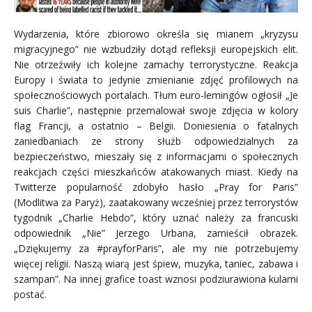
Wydarzenia, które zbiorowo określa się mianem „kryzysu
migracyjnego” nie wzbudziły dotąd refleksji europejskich elit.
Nie otrzeźwiły ich kolejne zamachy terrorystyczne. Reakcja
Europy i świata to jedynie zmienianie zdjęć profilowych na
społecznościowych portalach. Tłum euro-lemingów ogłosił „Je
suis Charlie”, następnie przemalował swoje zdjęcia w kolory
flag Francji, a ostatnio – Belgii. Doniesienia o fatalnych
zaniedbaniach ze strony służb odpowiedzialnych za
bezpieczeństwo, mieszały się z informacjami o społecznych
reakcjach części mieszkańców atakowanych miast. Kiedy na
Twitterze popularność zdobyło hasło „Pray for Paris”
(Modlitwa za Paryż), zaatakowany wcześniej przez terrorystów
tygodnik „Charlie Hebdo”, który uznać należy za francuski
odpowiednik „Nie” Jerzego Urbana, zamieścił obrazek.
„Dziękujemy za #prayforParis”, ale my nie potrzebujemy
więcej religii. Naszą wiarą jest śpiew, muzyka, taniec, zabawa i
szampan”. Na innej grafice toast wznosi podziurawiona kulami
postać.