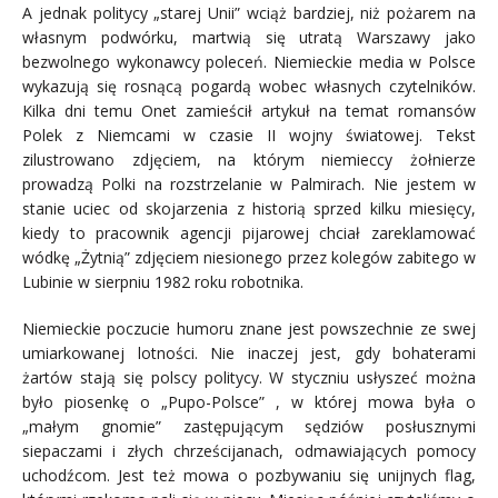
A jednak politycy „starej Unii” wciąż bardziej, niż pożarem na
własnym podwórku, martwią się utratą Warszawy jako
bezwolnego wykonawcy poleceń. Niemieckie media w Polsce
wykazują się rosnącą pogardą wobec własnych czytelników.
Kilka dni temu Onet zamieścił artykuł na temat romansów
Polek z Niemcami w czasie II wojny światowej. Tekst
zilustrowano zdjęciem, na którym niemieccy żołnierze
prowadzą Polki na rozstrzelanie w Palmirach. Nie jestem w
stanie uciec od skojarzenia z historią sprzed kilku miesięcy,
kiedy to pracownik agencji pijarowej chciał zareklamować
wódkę „Żytnią” zdjęciem niesionego przez kolegów zabitego w
Lubinie w sierpniu 1982 roku robotnika.
Niemieckie poczucie humoru znane jest powszechnie ze swej
umiarkowanej lotności. Nie inaczej jest, gdy bohaterami
żartów stają się polscy politycy. W styczniu usłyszeć można
było piosenkę o „Pupo-Polsce” , w której mowa była o
„małym gnomie” zastępującym sędziów posłusznymi
siepaczami i złych chrześcijanach, odmawiających pomocy
uchodźcom. Jest też mowa o pozbywaniu się unijnych flag,