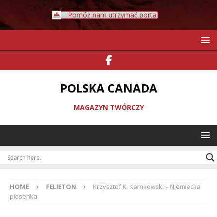
Pomóż nam utrzymać portal
POLSKA CANADA
MAGAZYN TWÓRCZY
HOME
FELIETON
Krzysztof K. Karnkowski – Niemiecka
piosenka