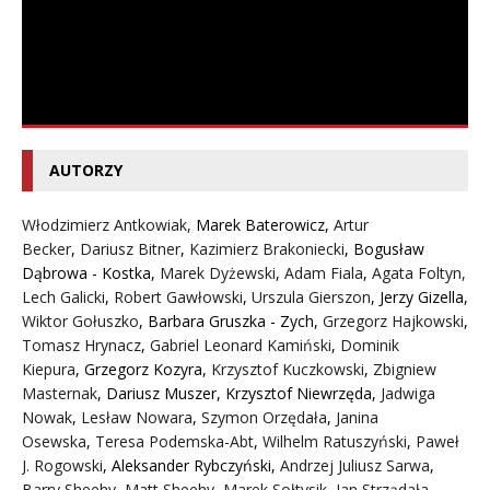
AUTORZY
Włodzimierz Antkowiak,
Marek Baterowicz
,
Artur
Becker
,
Dariusz Bitner
,
Kazimierz Brakoniecki
,
Bogusław
Dąbrowa - Kostka
,
Marek Dyżewski
,
Adam Fiala
,
Agata Foltyn,
Lech Galicki
,
Robert Gawłowski
,
Urszula Gierszon
,
Jerzy Gizella
,
Wiktor Gołuszko
,
Barbara Gruszka - Zych
,
Grzegorz Hajkowski
,
Tomasz Hrynacz
,
Gabriel Leonard Kamiński
,
Dominik
Kiepura
,
Grzegorz Kozyra
,
Krzysztof Kuczkowski
,
Zbigniew
Masternak
,
Dariusz Muszer
,
Krzysztof Niewrzęda
,
Jadwiga
Nowak
,
Lesław Nowara
,
Szymon Orzędała
,
Janina
Osewska
,
Teresa Podemska-Abt
,
Wilhelm Ratuszyński
,
Paweł
J. Rogowski
,
Aleksander Rybczyński
,
Andrzej Juliusz Sarwa
,
Barry Sheehy
,
Matt Sheehy
,
Marek Sołtysik
,
Jan Strządała
,