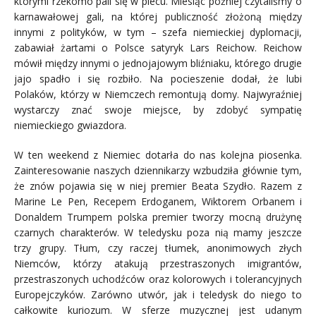
którymi rzekomo pali się w piecu. Miesiąc później czytaliśmy o
karnawałowej gali, na której publiczność złożoną między
innymi z polityków, w tym – szefa niemieckiej dyplomacji,
zabawiał żartami o Polsce satyryk Lars Reichow. Reichow
mówił między innymi o jednojajowym bliźniaku, którego drugie
jajo spadło i się rozbiło. Na pocieszenie dodał, że lubi
Polaków, którzy w Niemczech remontują domy. Najwyraźniej
wystarczy znać swoje miejsce, by zdobyć sympatię
niemieckiego gwiazdora.
W ten weekend z Niemiec dotarła do nas kolejna piosenka.
Zainteresowanie naszych dziennikarzy wzbudziła głównie tym,
że znów pojawia się w niej premier Beata Szydło. Razem z
Marine Le Pen, Recepem Erdoganem, Wiktorem Orbanem i
Donaldem Trumpem polska premier tworzy mocną drużynę
czarnych charakterów. W teledysku poza nią mamy jeszcze
trzy grupy. Tłum, czy raczej tłumek, anonimowych złych
Niemców, którzy atakują przestraszonych imigrantów,
przestraszonych uchodźców oraz kolorowych i tolerancyjnych
Europejczyków. Zarówno utwór, jak i teledysk do niego to
całkowite kuriozum. W sferze muzycznej jest udanym