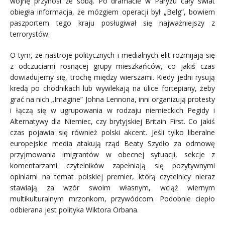
wojnę przynosi ze sobą. Po dramacie w Paryżu cały świat
obiegła informacja, że mózgiem operacji był „Belg”, bowiem
paszportem tego kraju posługiwał się najważniejszy z
terrorystów.
O tym, że nastroje politycznych i medialnych elit rozmijają się
z odczuciami rosnącej grupy mieszkańców, co jakiś czas
dowiadujemy się, trochę między wierszami. Kiedy jedni rysują
kredą po chodnikach lub wywlekają na ulice fortepiany, żeby
grać na nich „Imagine” Johna Lennona, inni organizują protesty
i łączą się w ugrupowania w rodzaju niemieckich Pegidy i
Alternatywy dla Niemiec, czy brytyjskiej Britain First. Co jakiś
czas pojawia się również polski akcent. Jeśli tylko liberalne
europejskie media atakują rząd Beaty Szydło za odmowę
przyjmowania imigrantów w obecnej sytuacji, sekcje z
komentarzami czytelników zapełniają się pozytywnymi
opiniami na temat polskiej premier, którą czytelnicy nieraz
stawiają za wzór swoim własnym, wciąż wiernym
multikulturalnym mrzonkom, przywódcom. Podobnie ciepło
odbierana jest polityka Wiktora Orbana.