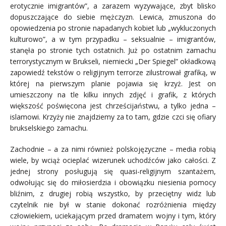
erotycznie imigrantów”, a zarazem wyzywające, zbyt blisko
dopuszczające do siebie mężczyzn. Lewica, zmuszona do
opowiedzenia po stronie napadanych kobiet lub „wykluczonych
kulturowo”, a w tym przypadku – seksualnie – imigrantów,
stanęła po stronie tych ostatnich. Już po ostatnim zamachu
terrorystycznym w Brukseli, niemiecki „Der Spiegel” okładkową
zapowiedź tekstów o religijnym terrorze zilustrował grafiką, w
której na pierwszym planie pojawia się krzyż. Jest on
umieszczony na tle kilku innych zdjęć i grafik, z których
większość poświęcona jest chrześcijaństwu, a tylko jedna –
islamowi. Krzyży nie znajdziemy za to tam, gdzie czci się ofiary
brukselskiego zamachu.
Zachodnie – a za nimi również polskojęzyczne – media robią
wiele, by wciąż ocieplać wizerunek uchodźców jako całości. Z
jednej strony posługują się quasi-religijnym szantażem,
odwołując się do miłosierdzia i obowiązku niesienia pomocy
bliźnim, z drugiej robią wszystko, by przeciętny widz lub
czytelnik nie był w stanie dokonać rozróżnienia między
człowiekiem, uciekającym przed dramatem wojny i tym, który