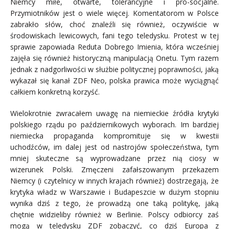
Niemcy miłe, otwarte, tolerancyjne i pro-socjalne.
Przymiotników jest o wiele więcej. Komentatorom w Polsce
zabrakło słów, choć znaleźli się również, oczywiście w
środowiskach lewicowych, fani tego teledysku. Protest w tej
sprawie zapowiada Reduta Dobrego Imienia, która wcześniej
zajęła się również historyczną manipulacją Onetu. Tym razem
jednak z nadgorliwości w służbie politycznej poprawności, jaką
wykazał się kanał ZDF Neo, polska prawica może wyciągnąć
całkiem konkretną korzyść.
Wielokrotnie zwracałem uwagę na niemieckie źródła krytyki
polskiego rządu po październikowych wyborach. Im bardziej
niemiecka propaganda kompromituje się w kwestii
uchodźców, im dalej jest od nastrojów społeczeństwa, tym
mniej skuteczne są wyprowadzane przez nią ciosy w
wizerunek Polski. Zmęczeni zafałszowanym przekazem
Niemcy (i czytelnicy w innych krajach również) dostrzegają, że
krytyka władz w Warszawie i Budapeszcie w dużym stopniu
wynika dziś z tego, że prowadzą one taką politykę, jaką
chętnie widzieliby również w Berlinie. Polscy odbiorcy zaś
mogą w teledysku ZDF zobaczyć, co dziś Europa z