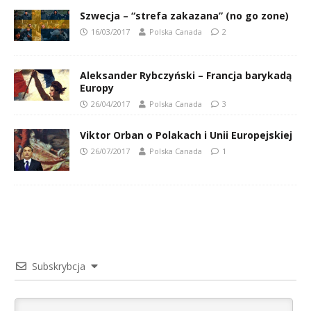
Szwecja – “strefa zakazana” (no go zone)
16/03/2017
Polska Canada
2
Aleksander Rybczyński – Francja barykadą
Europy
26/04/2017
Polska Canada
3
Viktor Orban o Polakach i Unii Europejskiej
26/07/2017
Polska Canada
1
Subskrybcja