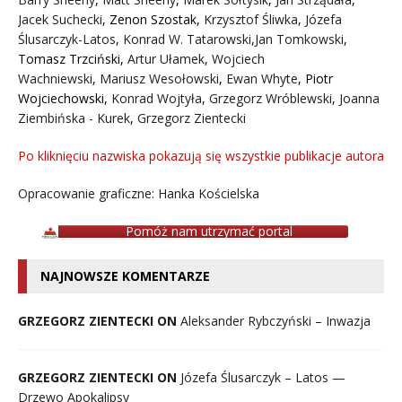
Jacek Suchecki
,
Zenon Szostak
,
Krzysztof Śliwka
,
Józefa
Ślusarczyk-Latos
,
Konrad W. Tatarowski
,
Jan Tomkowski
,
Tomasz Trzciński
,
Artur Ułamek
,
Wojciech
Wachniewski
,
Mariusz Wesołowski
,
Ewan Whyte
,
Piotr
Wojciechowski
,
Konrad Wojtyła
,
Grzegorz Wróblewski
,
Joanna
Ziembińska - Kurek
,
Grzegorz Zientecki
Po kliknięciu nazwiska pokazują się wszystkie publikacje autora
Opracowanie graficzne: Hanka Kościelska
Pomóż nam utrzymać portal
NAJNOWSZE KOMENTARZE
GRZEGORZ ZIENTECKI ON
Aleksander Rybczyński – Inwazja
GRZEGORZ ZIENTECKI ON
Józefa Ślusarczyk – Latos —
Drzewo Apokalipsy