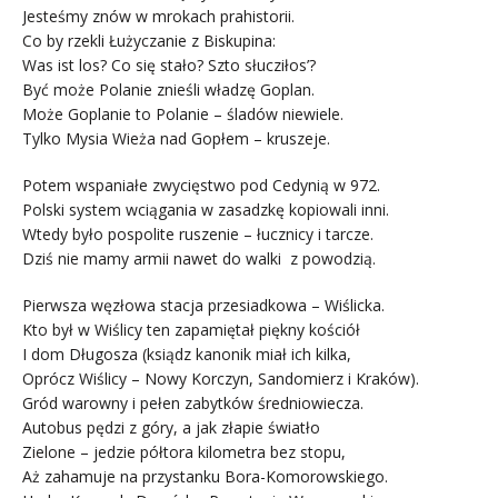
Jesteśmy znów w mrokach prahistorii.
Co by rzekli Łużyczanie z Biskupina:
Was ist los? Co się stało? Szto słucziłos’?
Być może Polanie znieśli władzę Goplan.
Może Goplanie to Polanie – śladów niewiele.
Tylko Mysia Wieża nad Gopłem – kruszeje.
Potem wspaniałe zwycięstwo pod Cedynią w 972.
Polski system wciągania w zasadzkę kopiowali inni.
Wtedy było pospolite ruszenie – łucznicy i tarcze.
Dziś nie mamy armii nawet do walki z powodzią.
Pierwsza węzłowa stacja przesiadkowa – Wiślicka.
Kto był w Wiślicy ten zapamiętał piękny kościół
I dom Długosza (ksiądz kanonik miał ich kilka,
Oprócz Wiślicy – Nowy Korczyn, Sandomierz i Kraków).
Gród warowny i pełen zabytków średniowiecza.
Autobus pędzi z góry, a jak złapie światło
Zielone – jedzie półtora kilometra bez stopu,
Aż zahamuje na przystanku Bora-Komorowskiego.