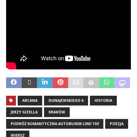
ARCANA
DUNAJEWSKIEGO 6
HISTORIA
JERZY GIZELLA
KRAKÓW
PODRÓŻ ROMANTYCZNA AUTOBUSEM LINII 159
POEZJA
WIERSZ