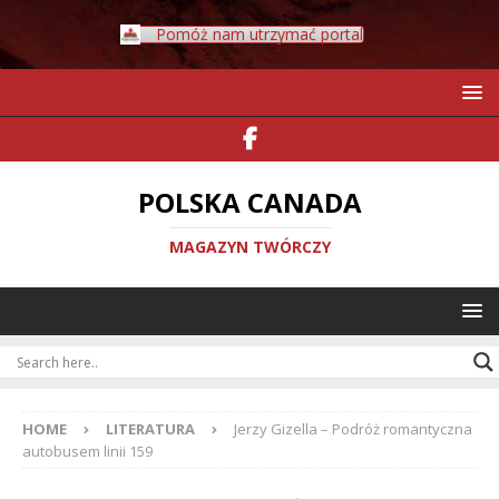
Pomóż nam utrzymać portal
POLSKA CANADA
MAGAZYN TWÓRCZY
HOME
LITERATURA
Jerzy Gizella – Podróż romantyczna
autobusem linii 159