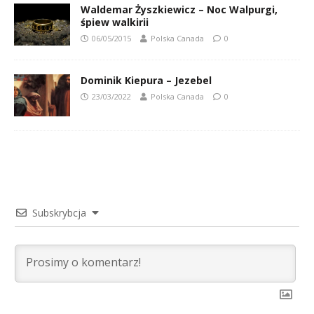
Waldemar Żyszkiewicz – Noc Walpurgi,
śpiew walkirii
06/05/2015
Polska Canada
0
Dominik Kiepura – Jezebel
23/03/2022
Polska Canada
0
Subskrybcja