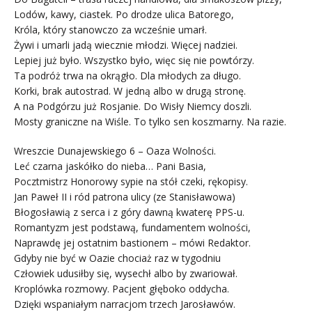
Lodów, kawy, ciastek. Po drodze ulica Batorego,
Króla, który stanowczo za wcześnie umarł.
Żywi i umarli jadą wiecznie młodzi. Więcej nadziei.
Lepiej już było. Wszystko było, więc się nie powtórzy.
Ta podróż trwa na okrągło. Dla młodych za długo.
Korki, brak autostrad. W jedną albo w drugą stronę.
A na Podgórzu już Rosjanie. Do Wisły Niemcy doszli.
Mosty graniczne na Wiśle. To tylko sen koszmarny. Na razie.
Wreszcie Dunajewskiego 6 – Oaza Wolności.
Leć czarna jaskółko do nieba… Pani Basia,
Pocztmistrz Honorowy sypie na stół czeki, rękopisy.
Jan Paweł II i ród patrona ulicy (ze Stanisławowa)
Błogosławią z serca i z góry dawną kwaterę PPS-u.
Romantyzm jest podstawą, fundamentem wolności,
Naprawdę jej ostatnim bastionem – mówi Redaktor.
Gdyby nie być w Oazie chociaż raz w tygodniu
Człowiek udusiłby się, wysechł albo by zwariował.
Kroplówka rozmowy. Pacjent głęboko oddycha.
Dzięki wspaniałym narracjom trzech Jarosławów.