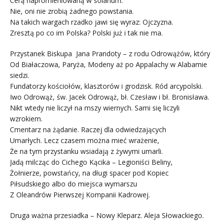
Cerą napromieniowaną w solarium.
Nie, oni nie zrobią żadnego powstania.
Na takich wargach rzadko jawi się wyraz: Ojczyzna.
Zresztą po co im Polska? Polski już i tak nie ma.
Przystanek Biskupa Jana Prandoty – z rodu Odrowążów, który
Od Białaczowa, Paryża, Modeny aż po Appalachy w Alabamie
siedzi.
Fundatorzy kościołów, klasztorów i grodzisk. Ród arcypolski.
Iwo Odrowąż, św. Jacek Odrowąż, bł. Czesław i bł. Bronisława.
Nikt wtedy nie liczył na mszy wiernych. Sami się liczyli
wzrokiem.
Cmentarz na żądanie. Raczej dla odwiedzających
Umarłych. Lecz czasem można mieć wrażenie,
Że na tym przystanku wsiadają z żywymi umarli.
Jadą milcząc do Cichego Kącika – Legioniści Beliny,
Żołnierze, powstańcy, na długi spacer pod Kopiec
Piłsudskiego albo do miejsca wymarszu
Z Oleandrów Pierwszej Kompanii Kadrowej.
Druga ważna przesiadka – Nowy Kleparz. Aleja Słowackiego.