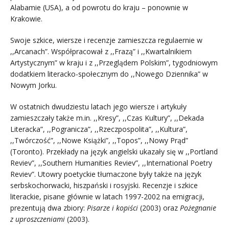
Alabamie (USA), a od powrotu do kraju – ponownie w
Krakowie.
Swoje szkice, wiersze i recenzje zamieszcza regulaernie w
,,Arcanach”. Współpracował z ,,Frazą” i ,,Kwartalnikiem
Artystycznym” w kraju i z ,,Przeglądem Polskim”, tygodniowym
dodatkiem literacko-społecznym do ,,Nowego Dziennika” w
Nowym Jorku.
W ostatnich dwudziestu latach jego wiersze i artykuły
zamieszczały także m.in. ,,Kresy”, ,,Czas Kultury”, ,,Dekada
Literacka”, ,,Pogranicza”, ,,Rzeczpospolita”, ,,Kultura”,
,,Twórczość”, ,,Nowe Książki”, ,,Topos”, ,,Nowy Prąd”
(Toronto). Przekłady na język angielski ukazały się w ,,Portland
Reviev”, ,,Southern Humanities Reviev”, ,,International Poetry
Reviev”. Utowry poetyckie tłumaczone były także na język
serbskochorwacki, hiszpański i rosyjski. Recenzje i szkice
literackie, pisane głównie w latach 1997-2002 na emigracji,
prezentują dwa zbiory:
Pisarze i kopiści
(2003) oraz
Pożegnanie
z uproszczeniami
(2003).