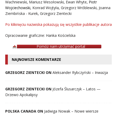
Wachniewski
,
Mariusz Wesołowski
,
Ewan Whyte
,
Piotr
Wojciechowski
,
Konrad Wojtyła
,
Grzegorz Wróblewski
,
Joanna
Ziembińska - Kurek
,
Grzegorz Zientecki
Po kliknięciu nazwiska pokazują się wszystkie publikacje autora
Opracowanie graficzne: Hanka Kościelska
Pomóż nam utrzymać portal
NAJNOWSZE KOMENTARZE
GRZEGORZ ZIENTECKI ON
Aleksander Rybczyński – Inwazja
GRZEGORZ ZIENTECKI ON
Józefa Ślusarczyk – Latos —
Drzewo Apokalipsy
POLSKA CANADA ON
Jadwiga Nowak – Nowe wiersze