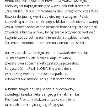
Herbu Korczak. Dowódcy Powstania Warszawskiego,
Który wydał najtragiczniejszy w dziejach Polski rozkaz:
„ŻOŁNIERZE STOLICY! Wydałem dziś upragniony przez Was
Rozkaz do jawnej walki z odwiecznym wrogiem Polski,
Najeźdźcą niemieckim. Po pięciu blisko latach nieprzerwanej
Walki, prowadzonej w podziemiach konspiracji, stajecie dziś
Otwarcie z bronią w ręku, by ojczyźnie przywrócić wolność
I wymierzyć zbrodniarzom niemieckim przykładną karę
Za terror i zbrodnie dokonane na ziemiach polskich”.
Ruscy z praskiego brzegu też do powstańców strzelali
Są świadkowie – ale niewielu daje im wiarę.
Zresztą dwa supermarkety zastępują przeszłość
I przyszłość – „Real” i „OBI”. Nie znajdziesz
W niedzielę wolnego miejsca na parkingu.
Kupować! Nie myśleć, że się jest sprzedanym.
Autobus skręca na ulicę Macieja Miechowity,
Światłego księdza, lekarza, geografa, alchemika.
Profesor Prokop z Małżonką czeka cierpliwie.
Mistrz alchemii stylu i geografii języka.