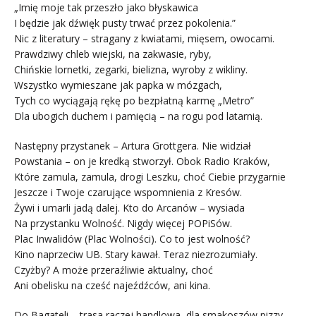
„Imię moje tak przeszło jako błyskawica
I będzie jak dźwięk pusty trwać przez pokolenia.”
Nic z literatury – stragany z kwiatami, mięsem, owocami.
Prawdziwy chleb wiejski, na zakwasie, ryby,
Chińskie lornetki, zegarki, bielizna, wyroby z wikliny.
Wszystko wymieszane jak papka w mózgach,
Tych co wyciągają rękę po bezpłatną karmę „Metro”
Dla ubogich duchem i pamięcią – na rogu pod latarnią.
Następny przystanek – Artura Grottgera. Nie widział
Powstania – on je kredką stworzył. Obok Radio Kraków,
Które zamula, zamula, drogi Leszku, choć Ciebie przygarnie
Jeszcze i Twoje czarujące wspomnienia z Kresów.
Żywi i umarli jadą dalej. Kto do Arcanów – wysiada
Na przystanku Wolność. Nigdy więcej POPiSów.
Plac Inwalidów (Plac Wolności). Co to jest wolność?
Kino naprzeciw UB. Stary kawał. Teraz niezrozumiały.
Czyżby? A może przeraźliwie aktualny, choć
Ani obelisku na cześć najeźdźców, ani kina.
Do Bagateli – trasa raczej handlowa, dla smakoszów pizzy,