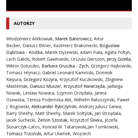
AUTORZY
Włodzimierz Antkowiak,
Marek Baterowicz
,
Artur
Becker
,
Dariusz Bitner
,
Kazimierz Brakoniecki
,
Bogusław
Dąbrowa - Kostka
,
Marek Dyżewski
,
Adam Fiala
,
Agata Foltyn,
Lech Galicki
,
Robert Gawłowski
,
Urszula Gierszon
,
Jerzy Gizella
,
Wiktor Gołuszko
,
Barbara Gruszka - Zych
,
Grzegorz Hajkowski
,
Tomasz Hrynacz
,
Gabriel Leonard Kamiński
,
Dominik
Kiepura
,
Grzegorz Kozyra
,
Krzysztof Kuczkowski
,
Zbigniew
Masternak
,
Dariusz Muszer
,
Krzysztof Niewrzęda
,
Jadwiga
Nowak
,
Lesław Nowara
,
Szymon Orzędała
,
Janina
Osewska
,
Teresa Podemska-Abt
,
Wilhelm Ratuszyński
,
Paweł
J. Rogowski
,
Aleksander Rybczyński
,
Andrzej Juliusz Sarwa
,
Barry Sheehy
,
Matt Sheehy
,
Marek Sołtysik
,
Jan Strządała
,
Jacek Suchecki
,
Zenon Szostak
,
Krzysztof Śliwka
,
Józefa
Ślusarczyk-Latos
,
Konrad W. Tatarowski
,
Jan Tomkowski
,
Tomasz Trzciński
,
Artur Ułamek
,
Wojciech