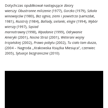
Dotychczas opublikował następujące zbiory
wierszy:
Obustronne milczenie
(1977),
Gorzko
(1979),
Szkoła
winowajców
(1980),
Bez ognia, ziemi i powietrza
(samizdat,
1981),
Rozstrój
(1984),
Ballady, sielanki, elegie
(1994),
Wybór
wierszy
(1997),
Sąsiad
marnotrawny
(1998),
Wpadanie
(1999),
Odrywanie
Ameryki
(2001),
Nocna Straż
(2001),
Weterani wojny
trojańskiej
(2002),
Prawo pobytu
(2002),
Tu ciało tam dusza
,
(2004 – Nagroda ,,Krakowska Książka Miesiąca”, czerwiec
2005),
Sytuacje bezgraniczne
(2010).
.