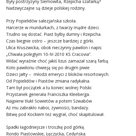
Były postrzyżyny Siemowita, Rzepicha szafarką?
Nadzwyczajne są dzieje polskiej rodziny.
Przy Popielidów salezjańska szkoła.
Harcerze w mundurkach, z twarzy mądre dzieci.
Trudno się dostać. Piast byłby dumny i Rzepicha.
Czas biegnie ostro – jeszcze bardziej z górki.
Ulica Kruszwicka, obok nieczynny pawilon i napis:
„Chwała poległym 10-IV-2010 KS Cracovia”.
Widać wyraźnie choć jakiś lizus zamazał szarą farbą.
Koło pawilonu chwieją się po drugim piwie
Dzieci Jałty – młodzi emeryci z bloków resortowych.
Od Popielidów i Piastów zmiana radykalna.
Tam był początek a tu koniec wolnej Polski:
Przystanek generała Franciszka Kleeberga.
Najpierw tłukł Sowietów a potem Szwabów
Aż mu zabrakło naboi, żywności, bandaży.
Bitwę pod Kockiem też wygrał, choć skapitulował.
Spadki łagodniejsze i troszkę pod górkę.
Rondo Piastowskie, Łęczycka, Cedyńska.