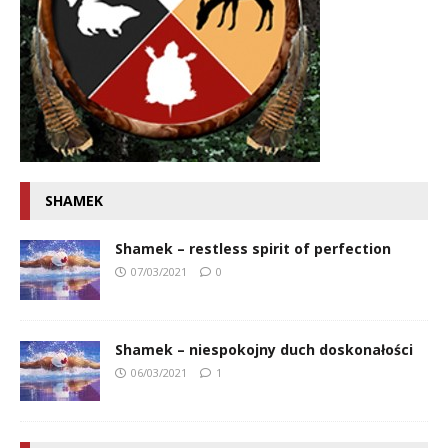
SHAMEK
Shamek – restless spirit of perfection
07/03/2021
0
Shamek – niespokojny duch doskonałości
06/03/2021
1