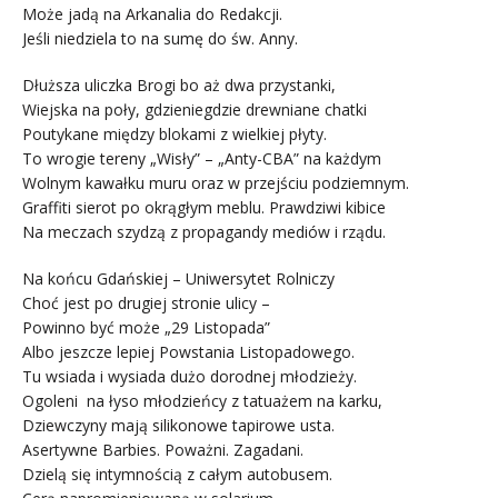
Może jadą na Arkanalia do Redakcji.
Jeśli niedziela to na sumę do św. Anny.
Dłuższa uliczka Brogi bo aż dwa przystanki,
Wiejska na poły, gdzieniegdzie drewniane chatki
Poutykane między blokami z wielkiej płyty.
To wrogie tereny „Wisły” – „Anty-CBA” na każdym
Wolnym kawałku muru oraz w przejściu podziemnym.
Graffiti sierot po okrągłym meblu. Prawdziwi kibice
Na meczach szydzą z propagandy mediów i rządu.
Na końcu Gdańskiej – Uniwersytet Rolniczy
Choć jest po drugiej stronie ulicy –
Powinno być może „29 Listopada”
Albo jeszcze lepiej Powstania Listopadowego.
Tu wsiada i wysiada dużo dorodnej młodzieży.
Ogoleni na łyso młodzieńcy z tatuażem na karku,
Dziewczyny mają silikonowe tapirowe usta.
Asertywne Barbies. Poważni. Zagadani.
Dzielą się intymnością z całym autobusem.