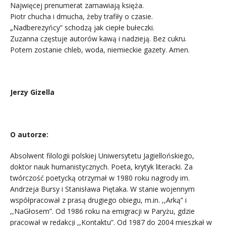
Najwięcej prenumerat zamawiają księża.
Piotr chucha i dmucha, żeby trafiły o czasie.
„Nadberezyńcy” schodzą jak ciepłe bułeczki.
Zuzanna częstuje autorów kawą i nadzieją. Bez cukru.
Potem zostanie chleb, woda, niemieckie gazety. Amen.
.
Jerzy Gizella
.
O autorze:
Absolwent filologii polskiej Uniwersytetu Jagiellońskiego,
doktor nauk humanistycznych. Poeta, krytyk literacki. Za
twórczość poetycką otrzymał w 1980 roku nagrody im.
Andrzeja Bursy i Stanisława Piętaka. W stanie wojennym
współpracował z prasą drugiego obiegu, m.in. ,,Arką” i
,,NaGłosem”. Od 1986 roku na emigracji w Paryżu, gdzie
pracował w redakcji ,,Kontaktu”. Od 1987 do 2004 mieszkał w