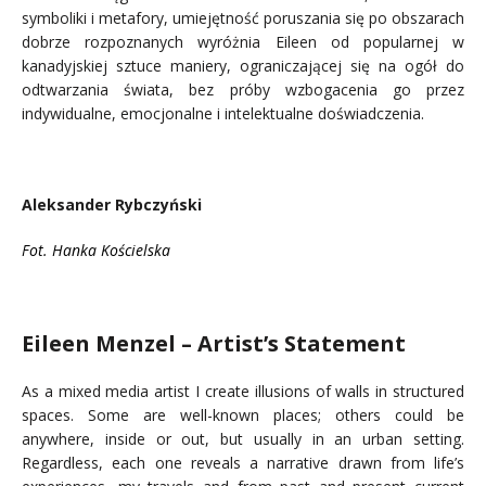
symboliki i metafory, umiejętność poruszania się po obszarach
dobrze rozpoznanych wyróżnia Eileen od popularnej w
kanadyjskiej sztuce maniery, ograniczającej się na ogół do
odtwarzania świata, bez próby wzbogacenia go przez
indywidualne, emocjonalne i intelektualne doświadczenia.
.
Aleksander Rybczyński
Fot. Hanka Kościelska
…..
Eileen Menzel – Artist’s Statement
As a mixed media artist I create illusions of walls in structured
spaces. Some are well-known places; others could be
anywhere, inside or out, but usually in an urban setting.
Regardless, each one reveals a narrative drawn from life’s