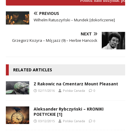
Pomóż nam utrzymać porta
PREVIOUS
Wilhelm Ratuszyński – Mundek [dokończenie]
NEXT
Grzegorz Kozyra – Mój jazz (9) – Herbie Hancock
RELATED ARTICLES
Z Rakowic na Cmentarz Mount Pleasant
02/11/2016
Polska Canada
0
Aleksander Rybczyński – KRONIKI
POETYCKIE [1]
03/12/2015
Polska Canada
0