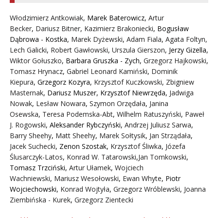
Włodzimierz Antkowiak,
Marek Baterowicz
,
Artur
Becker
,
Dariusz Bitner
,
Kazimierz Brakoniecki
,
Bogusław
Dąbrowa - Kostka
,
Marek Dyżewski
,
Adam Fiala
,
Agata Foltyn,
Lech Galicki
,
Robert Gawłowski
,
Urszula Gierszon
,
Jerzy Gizella
,
Wiktor Gołuszko
,
Barbara Gruszka - Zych
,
Grzegorz Hajkowski
,
Tomasz Hrynacz
,
Gabriel Leonard Kamiński
,
Dominik
Kiepura
,
Grzegorz Kozyra
,
Krzysztof Kuczkowski
,
Zbigniew
Masternak
,
Dariusz Muszer
,
Krzysztof Niewrzęda
,
Jadwiga
Nowak
,
Lesław Nowara
,
Szymon Orzędała
,
Janina
Osewska
,
Teresa Podemska-Abt
,
Wilhelm Ratuszyński
,
Paweł
J. Rogowski
,
Aleksander Rybczyński
,
Andrzej Juliusz Sarwa
,
Barry Sheehy
,
Matt Sheehy
,
Marek Sołtysik
,
Jan Strządała
,
Jacek Suchecki
,
Zenon Szostak
,
Krzysztof Śliwka
,
Józefa
Ślusarczyk-Latos
,
Konrad W. Tatarowski
,
Jan Tomkowski
,
Tomasz Trzciński
,
Artur Ułamek
,
Wojciech
Wachniewski
,
Mariusz Wesołowski
,
Ewan Whyte
,
Piotr
Wojciechowski
,
Konrad Wojtyła
,
Grzegorz Wróblewski
,
Joanna
Ziembińska - Kurek
,
Grzegorz Zientecki