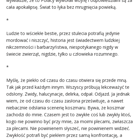
wywiadzie, że to Polacy wywołali wojnę i odpowiedzialni są za
cała apokalipsę. Świat to łyka bez mrugnięcia powieką.
*
Ludzie to wściekłe bestie, przez stulecia potrafią jedynie
mordować i niszczyć, historia jest świadectwem ludzkiej
nikczemności i barbarzyństwa, niespotykanego nigdy w
świecie zwierząt, nigdzie, tylko u człowieka rozumnego.
*
Myślę, że piekło od czasu do czasu otwiera się przede mną.
Tak jak przed każdym innym. Wszyscy próbują lekceważyć te
odsłony. Zwidy, halucynacje, delirka, odpał. Odjazd. Ja jednak
wiem, że od czasu do czasu zasłona prześwituje, a nawet
niebacznie odsłania scenerię koszmaru. Bywa, że koszmar
zachodzi do mnie. Czasem jest to zwykłe coś lub zwykły ktoś,
kogo nie powinno być przy mnie, za moimi plecami, zwłaszcza
za plecami. Nie powinienem słyszeć, nie powinienem widzieć.
Zwykłość potrafi być piekłem przez samą konfrontację, a