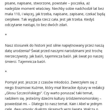
pisane, napisane, stworzone, powstałe – poczeka, aż
nadejdzie moment właściwy. Niechby sobie nadchodził lat bez
mała 110, i więcej, jak trzeba, napisane, zapisane, czekać będą
cierpliwie. Tak wygląda rzecz cała. Jest jak trzeba. Kiedyś
odczytanie nastąpi, to bez dwóch zdań.
*
Nasz stosunek do historii jest silnie napiętnowany przez naszą
datę urodzenia? Świat przed naszymi narodzinami jest trochę
nierzeczywisty. Jak baśń, tajemnicza baśń. Jak świat po naszej
śmierci. Tajemnicza baśń.
*
Pomysł jest. Jeszcze z czasów młodości. Zwierzyłem się z
niego Erazmowi Kuźmie, który miał literackie dyżury w redakcji
„Głosu Szczecińskiego”. Czy warto poruszać taki temat,
radziłem się. Jesteśmy dziećmi kultury śródziemnomorskiej –
powiedział mi. – Dlatego to nasz temat. Kain i Abel w jednym
ciele, dwa umysły; dualizm skrajnych wizji świata. Walczą o