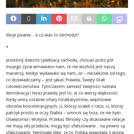
Moje pisanie… a co was to obchodzi?
*
Jesteśmy dziećmi cywilizacji zachodu, chociaż przez pół
mojego życia wmawiano nam, że nie wschód jest naszą
macierzą. Kiedyś wydawało się nam, że – niezależnie od tego,
co doświadczamy – jest jakaś Prawda, Święty Grall
człowieczeństwa. Tymczasem zamiast świętości nastała
demokracja i teraz prawdą jest to, w co wierzy większość.
Kiedy umrą ostatnie ofiary totalitaryzmów, więźniowie
obozów koncentracyjnych, ci, którzy ocaleli z rzezi, ci, którzy
patrzyli prosto w oczy Diabła – umocni się teza, że nie było
Oświęcimia i Wołynia. Przekaz filmowy czy drukowane relacje
nie mają siły przebicia, mogą być sfałszowane… na pewno są
sfałszowane. Nieśmiałe idee, że to Polska wywołała II wojnę