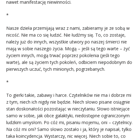
nawet manifestację niewinności.
*
Nasze dzieła przemijają wraz z nami, zabieramy je ze sobą w
nicość. Nie ma co się łudzić. Nie łudźmy się. To, co zostaje,
należy już do innych, wszystkie utwory po naszej śmierci nie
mają w sobie naszego życia. Mogą – jeśli są tego warte – żyć
życiem innych, mogą trwać poprzez pokolenia (jeśli tego
warte), ale są życiem tych pokoleń, odbiciem niepodobnym do
pierwszych uczuć, tych minionych, pogrzebanych.
*
To gierki takie, zabawy i harce. Czytelników nie ma i dobrze mi
z tym, niech ich nigdy nie będzie. Niech słowo pisane osiągnie
stan doskonałości pozostając w nieczytaniu. Słowo istniejące
samo w sobie, jak obce galaktyki, niedostępne ograniczonym
ludzkim umysłom. Po cóż mi, pisaniu mojemu, oni – czytelnicy.
Na cóż mi oni? Samo słowo zostało i ja, który je napisał, tylko
taka koincydencja. Wystarczy, nic więcej. Niech sobie to, co