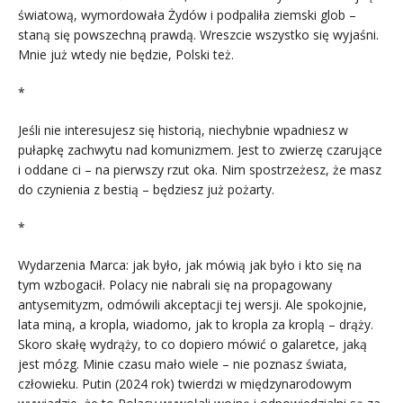
światową, wymordowała Żydów i podpaliła ziemski glob –
staną się powszechną prawdą. Wreszcie wszystko się wyjaśni.
Mnie już wtedy nie będzie, Polski też.
*
Jeśli nie interesujesz się historią, niechybnie wpadniesz w
pułapkę zachwytu nad komunizmem. Jest to zwierzę czarujące
i oddane ci – na pierwszy rzut oka. Nim spostrzeżesz, że masz
do czynienia z bestią – będziesz już pożarty.
*
Wydarzenia Marca: jak było, jak mówią jak było i kto się na
tym wzbogacił. Polacy nie nabrali się na propagowany
antysemityzm, odmówili akceptacji tej wersji. Ale spokojnie,
lata miną, a kropla, wiadomo, jak to kropla za kroplą – drąży.
Skoro skałę wydrąży, to co dopiero mówić o galaretce, jaką
jest mózg. Minie czasu mało wiele – nie poznasz świata,
człowieku. Putin (2024 rok) twierdzi w międzynarodowym