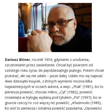
Dariusz Bitner
, rocznik 1954, gdynianin z urodzenia,
szczecinianin przez zasiedzenie. Chciał być pisarzem od
szóstego roku życia, do pięćdziesiątego piątego. Potem chciał
przestać, ale się nie udało – pisze dalej. Udało mu się napisać
dwie dziesiątki książek, z których wymienić można kilka
najważniejszych w oczach autora, a więc: „Ptak” (1981), bo to
pierwsza powieść, chociaż mikro; „Cyt” (1982), powieść
rozwinięta w trylogię wydaną pod tytułem „Pst” (1997), bo w
gruncie rzeczy to coś więcej niż powieść; „Kfazimodo (1989),
bo jest to pierwsza i ostatnia powieść popularna; „Opowieści