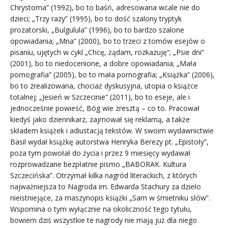
Chrystoma” (1992), bo to baśń, adresowana wcale nie do
dzieci; „Trzy razy” (1995), bo to dość szalony tryptyk
prozatorski, „Bulgulula” (1996), bo to bardzo szalone
opowiadania; „Mna” (2000), bo to trzeci z tomów esejów o
pisaniu, ujętych w cykl „Chcę, żądam, rozkazuję”; „Psie dni”
(2001), bo to niedocenione, a dobre opowiadania; „Mała
pornografia” (2005), bo to mała pornografia; „Książka” (2006),
bo to zrealizowana, chociaż dyskusyjna, utopia o książce
totalnej; „Jesień w Szczecinie” (2011), bo to eseje, ale i
jednocześnie powieść, Bóg wie zresztą – co to. Pracował
kiedyś jako dziennikarz, zajmował się reklamą, a także
składem książek i adiustacją tekstów. W swoim wydawnictwie
Basil wydał książkę autorstwa Henryka Berezy pt. „Epistoły”,
poza tym powołał do życia i przez 9 miesięcy wydawał
rozprowadzane bezpłatnie pismo „BABORAK. Kultura
Szczecińska”. Otrzymał kilka nagród literackich, z których
najważniejsza to Nagroda im. Edwarda Stachury za dzieło
nieistniejące, za maszynopis książki „Sam w śmietniku słów”.
Wspomina o tym wyłącznie na okoliczność tego tytułu,
bowiem dziś wszystkie te nagrody nie mają już dla niego