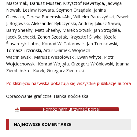
Masternak
,
Dariusz Muszer
,
Krzysztof Niewrzęda
,
Jadwiga
Nowak
,
Lesław Nowara
,
Szymon Orzędała
,
Janina
Osewska
,
Teresa Podemska-Abt
,
Wilhelm Ratuszyński
,
Paweł
J. Rogowski
,
Aleksander Rybczyński
,
Andrzej Juliusz Sarwa
,
Barry Sheehy
,
Matt Sheehy
,
Marek Sołtysik
,
Jan Strządała
,
Jacek Suchecki
,
Zenon Szostak
,
Krzysztof Śliwka
,
Józefa
Ślusarczyk-Latos
,
Konrad W. Tatarowski
,
Jan Tomkowski
,
Tomasz Trzciński
,
Artur Ułamek
,
Wojciech
Wachniewski
,
Mariusz Wesołowski
,
Ewan Whyte
,
Piotr
Wojciechowski
,
Konrad Wojtyła
,
Grzegorz Wróblewski
,
Joanna
Ziembińska - Kurek
,
Grzegorz Zientecki
Po kliknięciu nazwiska pokazują się wszystkie publikacje autora
Opracowanie graficzne: Hanka Kościelska
Pomóż nam utrzymać portal
NAJNOWSZE KOMENTARZE