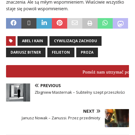
znaczenia. Ale są miłym wspomnieniem. Właściwie wszystko
staje się powoli wspomnieniem.
ABEL I KAIN
CYWILIZACJA ZACHODU
DARIUSZ BITNER
FELIETON
PROZA
Pomóż nam utrzymać porta
PREVIOUS
Zbigniew Masternak – Subtelny szept przeszłości
NEXT
Janusz Nowak – Zanussi. Przez przedmioty