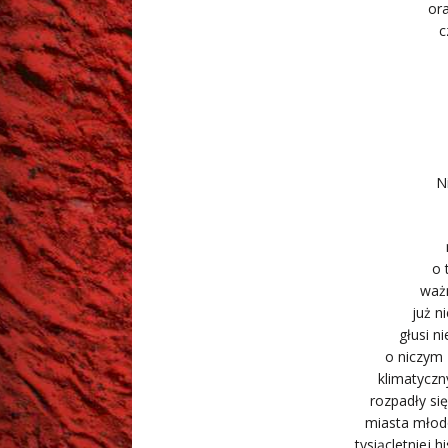
or
c
N
o 
ważn
już n
głusi n
o niczym 
klimatyczn
rozpadły si
miasta młodo
tysiącletniej h