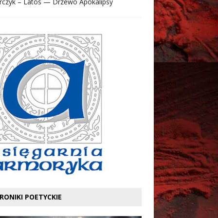
rczyk – Latos — Drzewo Apokalipsy
RONIKI POETYCKIE