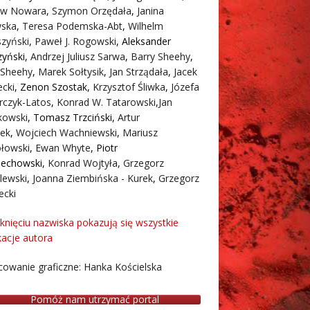
aw Nowara
,
Szymon Orzędała
,
Janina
ska
,
Teresa Podemska-Abt
,
Wilhelm
zyński
,
Paweł J. Rogowski
,
Aleksander
zyński
,
Andrzej Juliusz Sarwa
,
Barry Sheehy
,
 Sheehy
,
Marek Sołtysik
,
Jan Strządała
,
Jacek
cki
,
Zenon Szostak
,
Krzysztof Śliwka
,
Józefa
rczyk-Latos
,
Konrad W. Tatarowski
,
Jan
owski
,
Tomasz Trzciński
,
Artur
ek
,
Wojciech Wachniewski
,
Mariusz
łowski
,
Ewan Whyte
,
Piotr
iechowski
,
Konrad Wojtyła
,
Grzegorz
lewski
,
Joanna Ziembińska - Kurek
,
Grzegorz
ecki
iknięciu nazwiska pokazują się wszystkie
kacje autora
owanie graficzne: Hanka Kościelska
Pomóż nam utrzymać portal