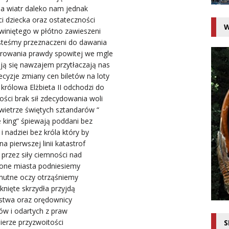
a wiatr daleko nam jednak
i dziecka oraz ostateczności
W
owiniętego w płótno zawieszeni
steśmy przeznaczeni do dawania
trowania prawdy spowitej we mgle
ją się nawzajem przytłaczają nas
ecyzje zmiany cen biletów na loty
rólowa Elżbieta II odchodzi do
złości brak sił zdecydowania woli
wietrze świętych sztandarów “
 king” śpiewają poddani bez
 nadziei bez króla który by
 na pierwszej linii katastrof
 przez siły ciemności nad
ione miasta podniesiemy
mutne oczy otrząśniemy
nięte skrzydła przyjdą
stwa oraz orędownicy
ów i odartych z praw
ierze przyzwoitości
S