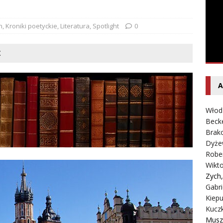
entecki – Dziennik – Wyspy Kanaryjskie
FELIETON
n
,
Kroniki poetyckie
,
Literatura
,
Spotlight
0
Ż
A
Włod
Beck
Brako
Dyże
Robe
Wikt
Zych
Gabri
Kiepu
Kucz
Musz