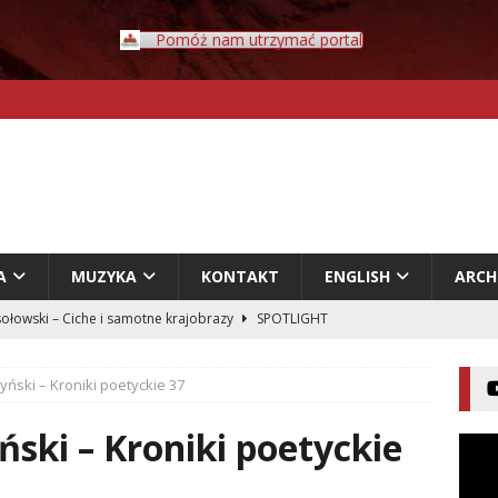
Pomóż nam utrzymać portal
A
MUZYKA
KONTAKT
ENGLISH
ARC
ołowski – Ciche i samotne krajobrazy
SPOTLIGHT
Rybczyński – Inwazja
LITERATURA
ński – Kroniki poetyckie 37
er – Przyklejeni odklejeni.
LITERATURA
acz – Człowiek w świecie rozpadających się znaczeń
ski – Kroniki poetyckie