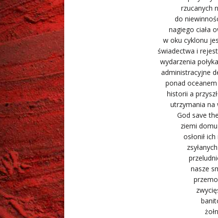
rzucanych n
do niewinnośc
nagiego ciała 
w oku cyklonu je
świadectwa i rejes
wydarzenia połyka
administracyjne d
ponad oceanem k
historii a przys
utrzymania na 
God save the
ziemi domu i
osłonił ich
zsyłanych
przeludn
nasze s
przemok
zwycię
banit
żołn