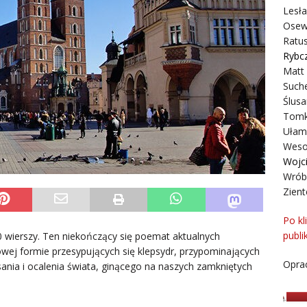
Lesł
Osew
Ratus
Rybc
Matt
Suche
Ślusa
Tomk
Ułam
Weso
Wojc
Wrób
Zient
Po kl
publi
50 wierszy. Ten niekończący się poemat aktualnych
owej formie przesypujących się klepsydr, przypominających
Oprac
sania i ocalenia świata, ginącego na naszych zamkniętych