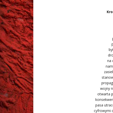
Kro
p
by
dr
na 
nami
zasie
stanow
propag
wojny n
otwarta p
konsekwen
pasa utrac
cyfrowymi 