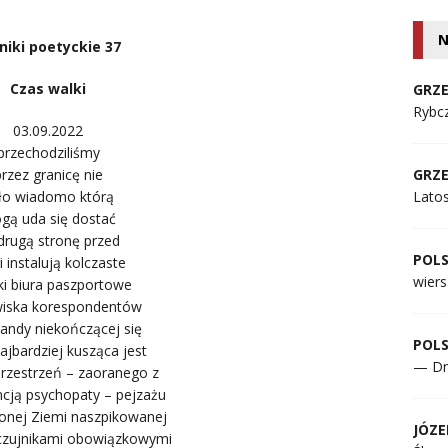
N
niki poetyckie 37
Czas walki
GRZE
Rybcz
03.09.2022
przechodziliśmy
rzez granicę nie
GRZE
ło wiadomo którą
Lato
ogą uda się dostać
drugą stronę przed
POL
 instalują kolczaste
wiers
ki biura paszportowe
iska korespondentów
andy niekończącej się
POL
ajbardziej kusząca jest
— Dr
rzestrzeń – zaoranego z
cją psychopaty – pejzażu
onej Ziemi naszpikowanej
JÓZE
czujnikami obowiązkowymi