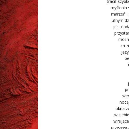
tracili szy
myślenia 
marzeń i
ufnym dz
jest nad
przysta
można
ich 
jęz
be
pr
wer
nocą
okna z
w siebi
wirujące
przyzwycz