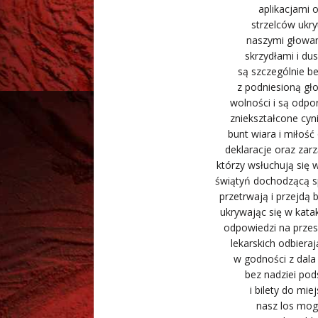
aplikacjami
strzelców ukr
naszymi głowami
skrzydłami i du
są szczególnie be
z podniesioną gł
wolności i są odpo
zniekształcone cy
bunt wiara i miłoś
deklaracje oraz zarz
którzy wsłuchują się 
świątyń dochodzącą s
przetrwają i przejdą
ukrywając się w kat
odpowiedzi na przes
lekarskich odbiera
w godności z dala
bez nadziei pod
i bilety do mi
nasz los mog