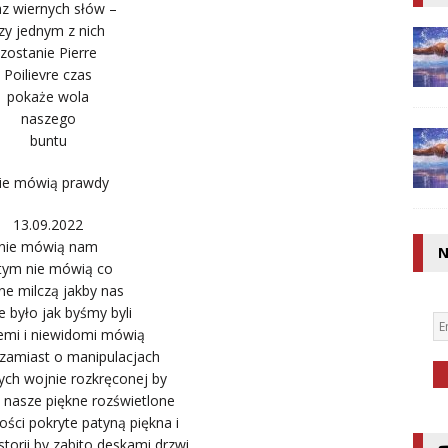
az wiernych słów –
zy jednym z nich
zostanie Pierre
Poilievre czas
pokaże wola
naszego
buntu
ie mówią prawdy
13.09.2022
nie mówią nam
N
tym nie mówią co
e milczą jakby nas
ie było jak byśmy byli
iemi i niewidomi mówią
zamiast o manipulacjach
ych wojnie rozkręconej by
ę nasze piękne rozświetlone
ści pokryte patyną piękna i
istorii by zabito deskami drzwi