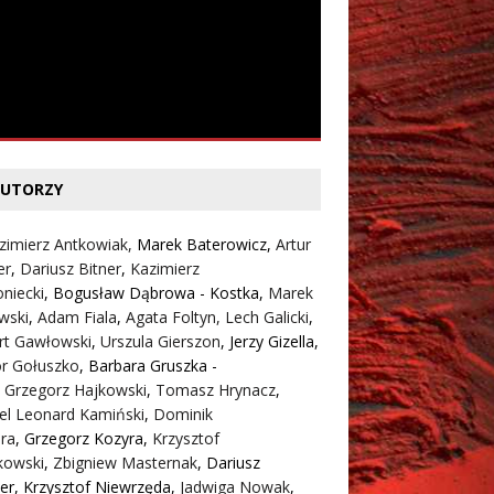
UTORZY
zimierz Antkowiak,
Marek Baterowicz
,
Artur
er
,
Dariusz Bitner
,
Kazimierz
niecki
,
Bogusław Dąbrowa - Kostka
,
Marek
wski
,
Adam Fiala
,
Agata Foltyn,
Lech Galicki
,
rt Gawłowski
,
Urszula Gierszon
,
Jerzy Gizella
,
or Gołuszko
,
Barbara Gruszka -
,
Grzegorz Hajkowski
,
Tomasz Hrynacz
,
el Leonard Kamiński
,
Dominik
ra
,
Grzegorz Kozyra
,
Krzysztof
kowski
,
Zbigniew Masternak
,
Dariusz
er
,
Krzysztof Niewrzęda
,
Jadwiga Nowak
,