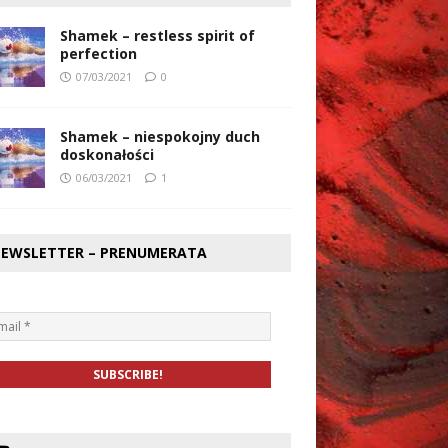
Shamek – restless spirit of
perfection
07/03/2021
0
Shamek – niespokojny duch
doskonałości
06/03/2021
1
EWSLETTER – PRENUMERATA