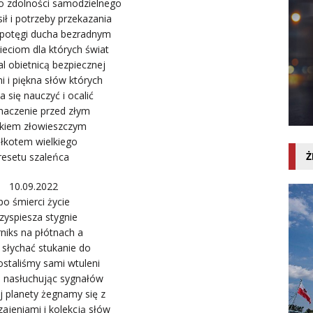
bko zdolności samodzielnego
sił i potrzeby przekazania
 potęgi ducha bezradnym
ieciom dla których świat
al obietnicą bezpiecznej
ni i piękna słów których
 się nauczyć i ocalić
znaczenie przed złym
ykiem złowieszczym
łkotem wielkiego
Ż
resetu szaleńca
10.09.2022
po śmierci życie
zyspiesza stygnie
niks na płótnach a
 słychać stukanie do
ostaliśmy sami wtuleni
e nasłuchując sygnałów
j planety żegnamy się z
ajeniami i kolekcją słów