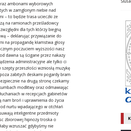
Ślusa
 oraz ambonami wyborowych
ytych w zamglonym niebie nad
 – to będzie trasa ucieczki ze
szą na ramionach prześladowcy
zwzględni dla tych którzy biegną
ową – deklarując przywiązanie do
rni na propagandę kłamstwa głosy
nicznym poczuciem wyższości nasz
ć od dawna są ścigane przez nakazy
ądzenia administracyjne ale tylko ci
w szepty przeszłości wzniosłą muzykę
poza zabitych deskami pogardy bram
 bezpiecznie na drugą stronę czekamy
akumbach modlitwy oraz odmawiając
łuchaniach w recepcjach gabinetów
ją nam broń i uprawnienia do życia
 od nurtu wpadającego w otchłań
suwają inteligentne przedmioty
K
ejsc zbiorowej hipnozy troska o
łaby wzruszać gdybyśmy nie