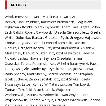
AUTORZY
Włodzimierz Antkowiak,
Marek Baterowicz
,
Artur
Becker
,
Dariusz Bitner
,
Kazimierz Brakoniecki
,
Bogusław
Dąbrowa - Kostka
,
Marek Dyżewski
,
Adam Fiala
,
Agata Foltyn,
Lech Galicki
,
Robert Gawłowski
,
Urszula Gierszon
,
Jerzy Gizella
,
Wiktor Gołuszko
,
Barbara Gruszka - Zych
,
Grzegorz Hajkowski
,
Tomasz Hrynacz
,
Gabriel Leonard Kamiński
,
Dominik
Kiepura
,
Grzegorz Kozyra
,
Krzysztof Kuczkowski
,
Zbigniew
Masternak
,
Dariusz Muszer
,
Krzysztof Niewrzęda
,
Jadwiga
Nowak
,
Lesław Nowara
,
Szymon Orzędała
,
Janina
Osewska
,
Teresa Podemska-Abt
,
Wilhelm Ratuszyński
,
Paweł
J. Rogowski
,
Aleksander Rybczyński
,
Andrzej Juliusz Sarwa
,
Barry Sheehy
,
Matt Sheehy
,
Marek Sołtysik
,
Jan Strządała
,
Jacek Suchecki
,
Zenon Szostak
,
Krzysztof Śliwka
,
Józefa
Ślusarczyk-Latos
,
Konrad W. Tatarowski
,
Jan Tomkowski
,
Tomasz Trzciński
,
Artur Ułamek
,
Wojciech
Wachniewski
,
Mariusz Wesołowski
,
Ewan Whyte
,
Piotr
Wojciechowski
,
Konrad Wojtyła
,
Grzegorz Wróblewski
,
Joanna
Ziembińska - Kurek
,
Grzegorz Zientecki