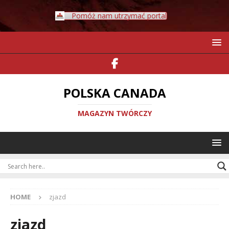
Pomóż nam utrzymać portal
POLSKA CANADA
MAGAZYN TWÓRCZY
HOME
zjazd
zjazd