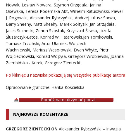
Nowak
,
Lesław Nowara
,
Szymon Orzędała
,
Janina
Osewska
,
Teresa Podemska-Abt
,
Wilhelm Ratuszyński
,
Paweł
J. Rogowski
,
Aleksander Rybczyński
,
Andrzej Juliusz Sarwa
,
Barry Sheehy
,
Matt Sheehy
,
Marek Sołtysik
,
Jan Strządała
,
Jacek Suchecki
,
Zenon Szostak
,
Krzysztof Śliwka
,
Józefa
Ślusarczyk-Latos
,
Konrad W. Tatarowski
,
Jan Tomkowski
,
Tomasz Trzciński
,
Artur Ułamek
,
Wojciech
Wachniewski
,
Mariusz Wesołowski
,
Ewan Whyte
,
Piotr
Wojciechowski
,
Konrad Wojtyła
,
Grzegorz Wróblewski
,
Joanna
Ziembińska - Kurek
,
Grzegorz Zientecki
Po kliknięciu nazwiska pokazują się wszystkie publikacje autora
Opracowanie graficzne: Hanka Kościelska
Pomóż nam utrzymać portal
NAJNOWSZE KOMENTARZE
GRZEGORZ ZIENTECKI ON
Aleksander Rybczyński – Inwazja