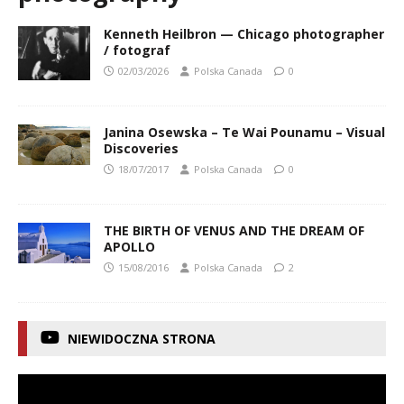
Kenneth Heilbron — Chicago photographer
/ fotograf
02/03/2026
Polska Canada
0
Janina Osewska – Te Wai Pounamu – Visual
Discoveries
18/07/2017
Polska Canada
0
THE BIRTH OF VENUS AND THE DREAM OF
APOLLO
15/08/2016
Polska Canada
2
NIEWIDOCZNA STRONA