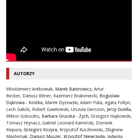
AUTORZY
Włodzimierz Antkowiak,
Marek Baterowicz
,
Artur
Becker
,
Dariusz Bitner
,
Kazimierz Brakoniecki
,
Bogusław
Dąbrowa - Kostka
,
Marek Dyżewski
,
Adam Fiala
,
Agata Foltyn,
Lech Galicki
,
Robert Gawłowski
,
Urszula Gierszon
,
Jerzy Gizella
,
Wiktor Gołuszko
,
Barbara Gruszka - Zych
,
Grzegorz Hajkowski
,
Tomasz Hrynacz
,
Gabriel Leonard Kamiński
,
Dominik
Kiepura
,
Grzegorz Kozyra
,
Krzysztof Kuczkowski
,
Zbigniew
Masternak
,
Dariusz Muszer
,
Krzysztof Niewrzęda
,
Jadwiga