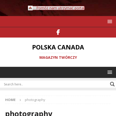
Pomóż nam utrzymać portal
POLSKA CANADA
MAGAZYN TWÓRCZY
HOME
photography
photography