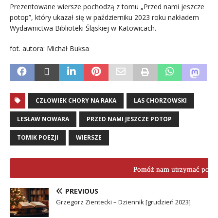
Prezentowane wiersze pochodzą z tomu „Przed nami jeszcze
potop”, który ukazał się w październiku 2023 roku nakładem
Wydawnictwa Biblioteki Śląskiej w Katowicach.
fot. autora: Michał Buksa
CZŁOWIEK CHORY NA RAKA
LAS CHORZOWSKI
LESŁAW NOWARA
PRZED NAMI JESZCZE POTOP
TOMIK POEZJI
WIERSZE
Pomóż nam utrzymać porta
PREVIOUS
Grzegorz Zientecki – Dziennik [grudzień 2023]