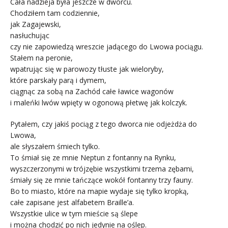
Cała nadzieja była jeszcze w dworcu.
Chodziłem tam codziennie,
jak Zagajewski,
nasłuchując
czy nie zapowiedzą wreszcie jadącego do Lwowa pociągu.
Stałem na peronie,
wpatrując się w parowozy tłuste jak wieloryby,
które parskały parą i dymem,
ciągnąc za sobą na Zachód całe ławice wagonów
i maleńki lwów wpięty w ogonową płetwę jak kolczyk.
Pytałem, czy jakiś pociąg z tego dworca nie odjeżdża do
Lwowa,
ale słyszałem śmiech tylko.
To śmiał się ze mnie Neptun z fontanny na Rynku,
wyszczerzonymi w trójzębie wszystkimi trzema zębami,
śmiały się ze mnie tańczące wokół fontanny trzy fauny.
Bo to miasto, które na mapie wydaje się tylko kropką,
całe zapisane jest alfabetem Braille’a.
Wszystkie ulice w tym mieście są ślepe
i można chodzić po nich jedynie na oślep.