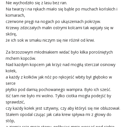
Nie wychodziło się z lasu bez ran.
Na twarzy i na rękach miało się bąble po muchach końskich i
komarach,
czerwone pręgi na nogach po ukąszeniach pokrzyw.
Krzewy zdziczałych malin ostrymi kolcami tak wpijały się w
skórę,
że ich sok w smaku niczym się nie różnił od krwi.
Za brzozowym młodniakiem widać było kilka porośniętych
mchem kopców.
Nad każdym kopcem jak krzyż nad mogiłą sterczał osinowy
kołek,
a każdy z kołków jak nóż po rękojeść wbity był głęboko w
serce
płytko pod darnią pochowanego wampira. Było ich sześć.
Iść tam nie było mi wolno. Tylko ciotka mogła podejść by
sprawdzić,
czy każdy kołek jest sztywny, czy aby któryś się nie obluzował.
Stałem opodal czując jak cała krew spływa mi z głowy do
stóp,
a ziemia ssie moje stopy, próbując mnie wessać pod siebie.