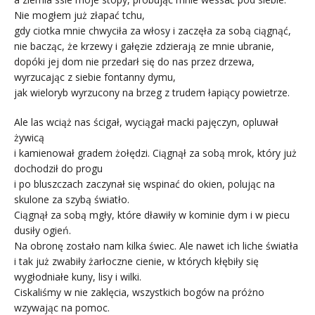
Nie mogłem już złapać tchu,
gdy ciotka mnie chwyciła za włosy i zaczęła za sobą ciągnąć,
nie bacząc, że krzewy i gałęzie zdzierają ze mnie ubranie,
dopóki jej dom nie przedarł się do nas przez drzewa,
wyrzucając z siebie fontanny dymu,
jak wieloryb wyrzucony na brzeg z trudem łapiący powietrze.
Ale las wciąż nas ścigał, wyciągał macki pajęczyn, opluwał
żywicą
i kamienował gradem żołędzi. Ciągnął za sobą mrok, który już
dochodził do progu
i po bluszczach zaczynał się wspinać do okien, polując na
skulone za szybą światło.
Ciągnął za sobą mgły, które dławiły w kominie dym i w piecu
dusiły ogień.
Na obronę zostało nam kilka świec. Ale nawet ich liche światła
i tak już zwabiły żarłoczne cienie, w których kłębiły się
wygłodniałe kuny, lisy i wilki.
Ciskaliśmy w nie zaklęcia, wszystkich bogów na próżno
wzywając na pomoc.