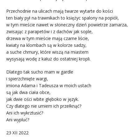
Przechodnie na ulicach mają twarze wytarte do kości
ten biały pył na trawnikach to księżyc spalony na popiół,
w tym mieście nawet w słoneczny dzień powietrze zamarza,
zwisając z parapetów i z dachów jak sople,
drzewa w tym mieście mają czarne liście,
kwiaty na klombach są w kolorze sadzy,
a suche chmury, które wiszą na miastem
wysysają wodę z kałuż do ostatniej kropli.
Dlatego tak sucho mam w gardle
i spierzchnięte wargi,
imiona Adama i Tadeusza w moich ustach
są jak dwa ciała obce,
jak dwie ości wbite głęboko w język.
Czy dlatego nie umiem ich przełknąć?
Ani ich wykrztusić?
Ani wypluć?
23 XII 2022