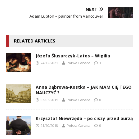
NEXT
Adam Lupton – painter from Vancouver
RELATED ARTICLES
Józefa Ślusarczyk-Latos – Wigilia
24/12/2021
Polska Canada
1
Anna Dąbrowa-Kostka – JAK MAM CIĘ TEGO
NAUCZYĆ ?
03/06/2015
Polska Canada
0
Krzysztof Niewrzęda – po ciszy przed burzą
21/10/2018
Polska Canada
0