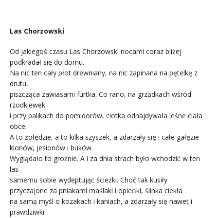
Las Chorzowski
Od jakiegoś czasu Las Chorzowski nocami coraz bliżej
podkradał się do domu.
Na nic ten cały płot drewniany, na nic zapinana na pętelkę z
drutu,
piszcząca zawiasami furtka. Co rano, na grządkach wśród
rzodkiewek
i przy palikach do pomidorów, ciotka odnajdywała leśne ciała
obce.
A to żołędzie, a to kilka szyszek, a zdarzały się i całe gałęzie
klonów, jesionów i buków.
Wyglądało to groźnie. A i za dnia strach było wchodzić w ten
las
samemu sobie wydeptując ścieżki. Choć tak kusiły
przyczajone za pniakami maślaki i opieńki, ślinka ciekła
na samą myśl o kozakach i kaniach, a zdarzały się nawet i
prawdziwki.