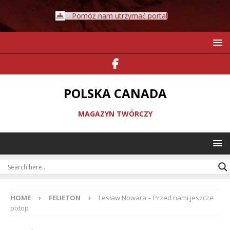
Pomóż nam utrzymać portal
POLSKA CANADA
MAGAZYN TWÓRCZY
HOME
FELIETON
Lesław Nowara – Przed nami jeszcze
potop