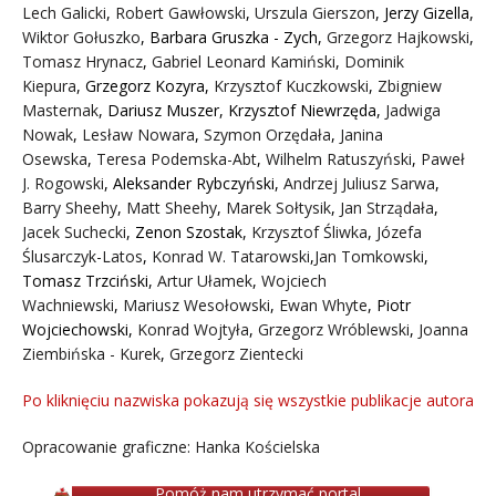
Lech Galicki
,
Robert Gawłowski
,
Urszula Gierszon
,
Jerzy Gizella
,
Wiktor Gołuszko
,
Barbara Gruszka - Zych
,
Grzegorz Hajkowski
,
Tomasz Hrynacz
,
Gabriel Leonard Kamiński
,
Dominik
Kiepura
,
Grzegorz Kozyra
,
Krzysztof Kuczkowski
,
Zbigniew
Masternak
,
Dariusz Muszer
,
Krzysztof Niewrzęda
,
Jadwiga
Nowak
,
Lesław Nowara
,
Szymon Orzędała
,
Janina
Osewska
,
Teresa Podemska-Abt
,
Wilhelm Ratuszyński
,
Paweł
J. Rogowski
,
Aleksander Rybczyński
,
Andrzej Juliusz Sarwa
,
Barry Sheehy
,
Matt Sheehy
,
Marek Sołtysik
,
Jan Strządała
,
Jacek Suchecki
,
Zenon Szostak
,
Krzysztof Śliwka
,
Józefa
Ślusarczyk-Latos
,
Konrad W. Tatarowski
,
Jan Tomkowski
,
Tomasz Trzciński
,
Artur Ułamek
,
Wojciech
Wachniewski
,
Mariusz Wesołowski
,
Ewan Whyte
,
Piotr
Wojciechowski
,
Konrad Wojtyła
,
Grzegorz Wróblewski
,
Joanna
Ziembińska - Kurek
,
Grzegorz Zientecki
Po kliknięciu nazwiska pokazują się wszystkie publikacje autora
Opracowanie graficzne: Hanka Kościelska
Pomóż nam utrzymać portal