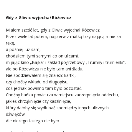
Gdy z Gliwic wyjechał Różewicz
Miałem sześć lat, gdy z Gliwic wyjechał Różewicz.
Przez wiele lat potem, najpierw z matką trzymającą mnie za
rękę,
a później już sam,
chodziłem tymi samymi co on ulicami,
mijając kino „Bajka” i zakład pogrzebowy „Trumny i trumienki”,
ale po Różewiczu nie było tam ani śladu.
Nie spodziewałem się znaleźć kartki,
czy choćby wkładu od długopisu,
coś jednak powinno tam było pozostać.
Choćby bańka powietrza w miejscu zaczerpnięcia oddechu,
jakieś chrząknięcie czy kaszlnięcie,
który dałoby się wydłubać spomiędzy innych ulicznych
dźwięków.
Ale niczego takiego nie było.