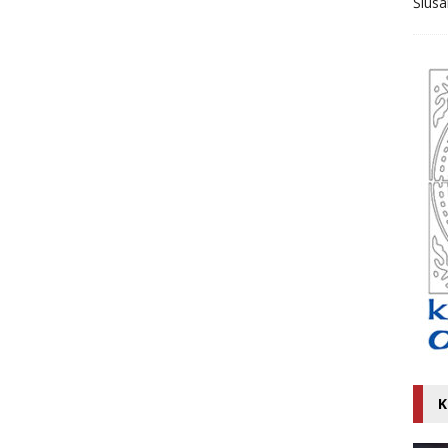
Ślusa
K