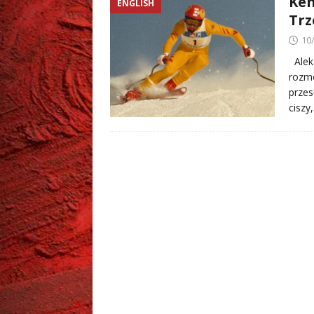
Ken
ENGLISH
[ 02/08/2026 ]
Grzegorz Zi
Trz
10
Alek 
rozmo
przes
ciszy