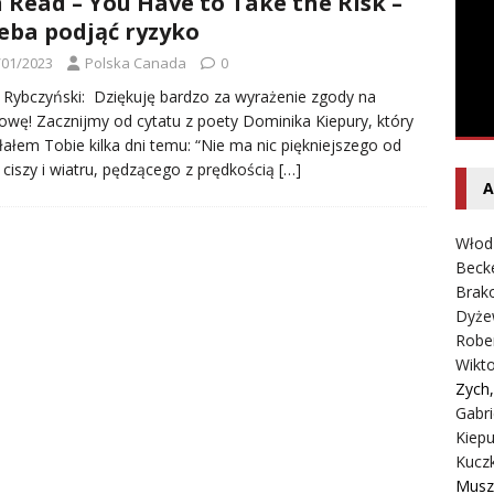
 Read – You Have to Take the Risk –
entecki – Dziennik – Wyspy Kanaryjskie
FELIETON
eba podjąć ryzyko
/01/2023
Polska Canada
0
Rybczyński: Dziękuję bardzo za wyrażenie zgody na
wę! Zacznijmy od cytatu z poety Dominika Kiepury, który
łałem Tobie kilka dni temu: “Nie ma nic piękniejszego od
, ciszy i wiatru, pędzącego z prędkością
[…]
A
Włod
Beck
Brako
Dyże
Robe
Wikt
Zych
Gabri
Kiepu
Kucz
Musz