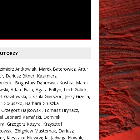
UTORZY
zimierz Antkowiak,
Marek Baterowicz
,
Artur
er
,
Dariusz Bitner
,
Kazimierz
niecki
,
Bogusław Dąbrowa - Kostka
,
Marek
wski
,
Adam Fiala
,
Agata Foltyn,
Lech Galicki
,
rt Gawłowski
,
Urszula Gierszon
,
Jerzy Gizella
,
or Gołuszko
,
Barbara Gruszka -
,
Grzegorz Hajkowski
,
Tomasz Hrynacz
,
el Leonard Kamiński
,
Dominik
ra
,
Grzegorz Kozyra
,
Krzysztof
kowski
,
Zbigniew Masternak
,
Dariusz
er
,
Krzysztof Niewrzęda
,
Jadwiga Nowak
,