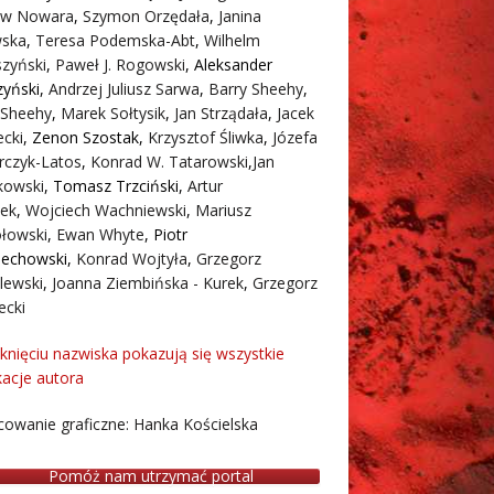
aw Nowara
,
Szymon Orzędała
,
Janina
ska
,
Teresa Podemska-Abt
,
Wilhelm
zyński
,
Paweł J. Rogowski
,
Aleksander
zyński
,
Andrzej Juliusz Sarwa
,
Barry Sheehy
,
 Sheehy
,
Marek Sołtysik
,
Jan Strządała
,
Jacek
cki
,
Zenon Szostak
,
Krzysztof Śliwka
,
Józefa
rczyk-Latos
,
Konrad W. Tatarowski
,
Jan
owski
,
Tomasz Trzciński
,
Artur
ek
,
Wojciech Wachniewski
,
Mariusz
łowski
,
Ewan Whyte
,
Piotr
iechowski
,
Konrad Wojtyła
,
Grzegorz
lewski
,
Joanna Ziembińska - Kurek
,
Grzegorz
ecki
iknięciu nazwiska pokazują się wszystkie
kacje autora
owanie graficzne: Hanka Kościelska
Pomóż nam utrzymać portal