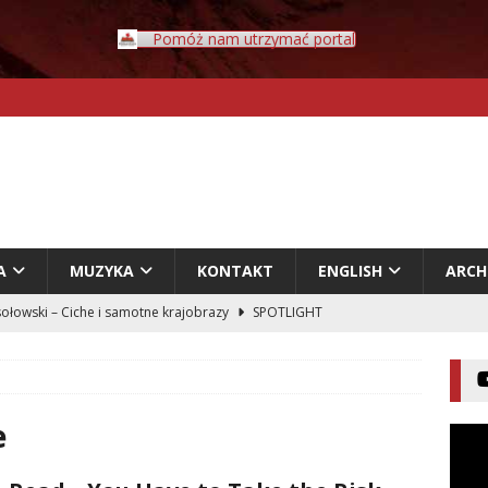
Pomóż nam utrzymać portal
A
MUZYKA
KONTAKT
ENGLISH
ARC
ołowski – Ciche i samotne krajobrazy
SPOTLIGHT
Rybczyński – Inwazja
LITERATURA
er – Przyklejeni odklejeni.
LITERATURA
acz – Człowiek w świecie rozpadających się znaczeń
e