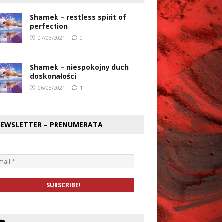
Shamek – restless spirit of
perfection
07/03/2021
0
Shamek – niespokojny duch
doskonałości
06/03/2021
1
EWSLETTER – PRENUMERATA