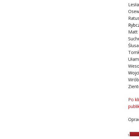
Lesł
Osew
Ratus
Rybc
Matt
Suche
Ślusa
Tomk
Ułam
Weso
Wojc
Wrób
Zient
Po kl
publi
Oprac