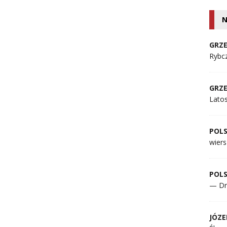
N
GRZE
Rybcz
GRZE
Lato
POL
wiers
POL
— Dr
JÓZE