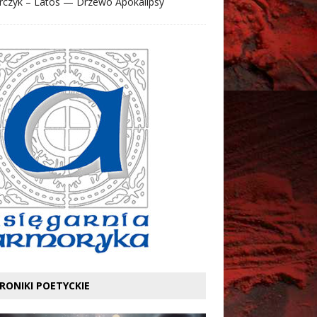
rczyk – Latos — Drzewo Apokalipsy
RONIKI POETYCKIE