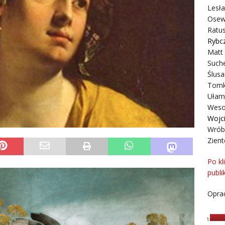
Lesł
Osew
Ratus
Rybc
Matt
Suche
Ślusa
Tomk
Ułam
Weso
Wojc
Wrób
Zient
Po kl
publi
Oprac