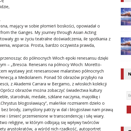
cę
idzie,
.
osna, mający w sobie płomień boskości, opowiadał o
from the Ganges. My journey through Asian Acting
łtowały go w życiu teatralne doświadczenia, ile spotkania z
mienia, wsparcia. Prosta, bardzo oczywista prawda,
i przenosząc do północnych Włoch epoki renesansu dzięki
 – „Brescia. Renesans na północy Włoch: Moretto-
atem wystawy jest renesansowe malarstwo północnych
N
Wenecją a Mediolanem. Ponad 50 obrazów przybyło na
scii, z Akademii Carrara w Bergamo, z włoskich kolekcji
h. Oprócz obrazów można zobaczyć świadectwa kultury
le, starodruki, medale, szklane naczynia, majolikę i
„Chrystus błogosławiący”, maleńkie rozmiarem dzieło o
, bez brody, zamyślony patrzy w dal i błogosławi nam prawą
nie i śmierć przemienione w transcendencję i siłę wiary.
two religijne, w którym odbijają się wpływy twórców
trety arystokratów, a wśród nich rzadkość, autoportret