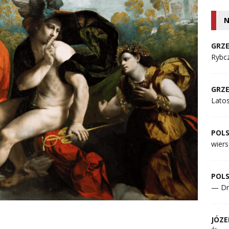
N
GRZE
Rybcz
GRZE
Lato
POL
wiers
POL
— Dr
JÓZE