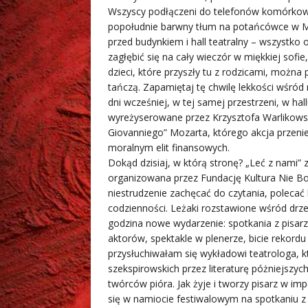
Wszyscy podłączeni do telefonów komórkowych
popołudnie barwny tłum na potańcówce w M
przed budynkiem i hall teatralny – wszystko
zagłębić się na cały wieczór w miękkiej sofi
dzieci, które przyszły tu z rodzicami, możn
tańczą. Zapamiętaj tę chwilę lekkości wśród 
dni wcześniej, w tej samej przestrzeni, w h
wyreżyserowane przez Krzysztofa Warlikowsk
Giovanniego” Mozarta, którego akcja przeni
moralnym elit finansowych.
Dokąd dzisiaj, w którą stronę? „Leć z nami”
organizowana przez Fundację Kultura Nie Boli
niestrudzenie zachęcać do czytania, polecać 
codzienności. Leżaki rozstawione wśród drze
godzina nowe wydarzenie: spotkania z pisarza
aktorów, spektakle w plenerze, bicie rekord
przysłuchiwałam się wykładowi teatrologa,
szekspirowskich przez literaturę póżniejszych
twórców pióra. Jak żyje i tworzy pisarz w im
się w namiocie festiwalowym na spotkaniu z