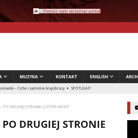
Pomóż nam utrzymać portal
A
MUZYKA
KONTAKT
ENGLISH
ARC
ołowski – Ciche i samotne krajobrazy
SPOTLIGHT
Rybczyński – Inwazja
LITERATURA
t – PO DRUGIEJ STRONIE LUSTRA WODY
er – Przyklejeni odklejeni.
LITERATURA
acz – Człowiek w świecie rozpadających się znaczeń
 – PO DRUGIEJ STRONIE