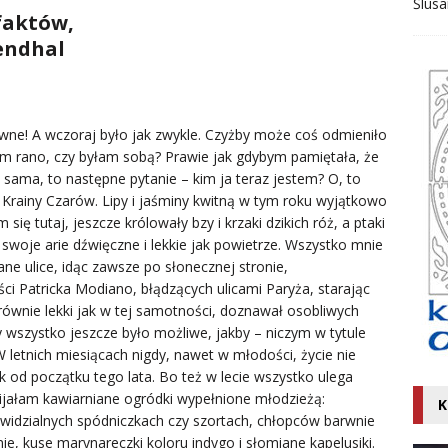
Ślusa
faktów,
tendhal
dziwne! A wczoraj było jak zwykle. Czyżby może coś odmieniło
m rano, czy byłam sobą? Prawie jak gdybym pamiętała, że
ta sama, to następne pytanie – kim ja teraz jestem? O, to
z Krainy Czarów. Lipy i jaśminy kwitną w tym roku wyjątkowo
ię tutaj, jeszcze królowały bzy i krzaki dzikich róż, a ptaki
 swoje arie dźwięczne i lekkie jak powietrze. Wszystko mnie
ne ulice, idąc zawsze po słonecznej stronie,
 Patricka Modiano, błądzących ulicami Paryża, starając
ię równie lekki jak w tej samotności, doznawał osobliwych
y wszystko jeszcze było możliwe, jakby – niczym w tytule
 letnich miesiącach nigdy, nawet w młodości, życie nie
 od początku tego lata. Bo też w lecie wszystko ulega
Mijałam kawiarniane ogródki wypełnione młodzieżą:
K
iewidzialnych spódniczkach czy szortach, chłopców barwnie
 kuse marynareczki koloru indygo i słomiane kapelusiki.