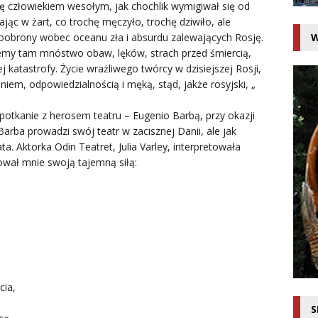
ę człowiekiem wesołym, jak chochlik wymigiwał się od
ąc w żart, co trochę męczyło, trochę dziwiło, ale
W
obrony wobec oceanu zła i absurdu zalewających Rosję.
jemy tam mnóstwo obaw, lęków, strach przed śmiercią,
 katastrofy. Życie wrażliwego twórcy w dzisiejszej Rosji,
em, odpowiedzialnością i męką, stąd, jakże rosyjski, „
spotkanie z herosem teatru – Eugenio Barbą, przy okazji
arba prowadzi swój teatr w zacisznej Danii, ale jak
 Aktorka Odin Teatret, Julia Varley, interpretowała
ował mnie swoją tajemną siłą:
cia,
,
S