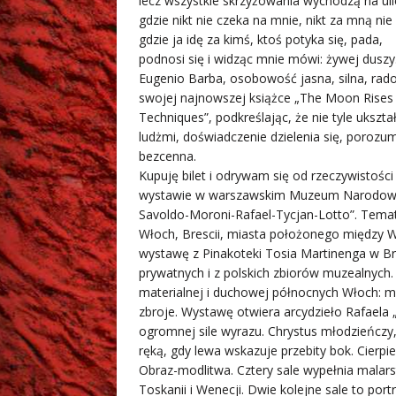
lecz wszystkie skrzyżowania wychodzą na uli
gdzie nikt nie czeka na mnie, nikt za mną nie 
gdzie ja idę za kimś, ktoś potyka się, pada,
podnosi się i widząc mnie mówi: żywej duszy
Eugenio Barba, osobowość jasna, silna, rad
swojej najnowszej książce „The Moon Rises 
Techniques”, podkreślając, że nie tyle ukszta
ludżmi, doświadczenie dzielenia się, porozu
bezcenna.
Kupuję bilet i odrywam się od rzeczywistośc
wystawie w warszawskim Muzeum Narodowym
Savoldo-Moroni-Rafael-Tycjan-Lotto”. Tem
Włoch, Brescii, miasta położonego między 
wystawę z Pinakoteki Tosia Martinenga w Bre
prywatnych i z polskich zbiorów muzealnyc
materialnej i duchowej północnych Włoch: meb
zbroje. Wystawę otwiera arcydzieło Rafaela 
ogromnej sile wyrazu. Chrystus młodzieńczy
ręką, gdy lewa wskazuje przebity bok. Cierpie
Obraz-modlitwa. Cztery sale wypełnia malars
Toskanii i Wenecji. Dwie kolejne sale to por