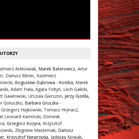
UTORZY
zimierz Antkowiak,
Marek Baterowicz
,
Artur
er
,
Dariusz Bitner
,
Kazimierz
niecki
,
Bogusław Dąbrowa - Kostka
,
Marek
wski
,
Adam Fiala
,
Agata Foltyn,
Lech Galicki
,
rt Gawłowski
,
Urszula Gierszon
,
Jerzy Gizella
,
or Gołuszko
,
Barbara Gruszka -
,
Grzegorz Hajkowski
,
Tomasz Hrynacz
,
el Leonard Kamiński
,
Dominik
ra
,
Grzegorz Kozyra
,
Krzysztof
kowski
,
Zbigniew Masternak
,
Dariusz
er
,
Krzysztof Niewrzęda
,
Jadwiga Nowak
,