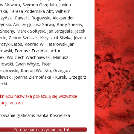
aw Nowara
,
Szymon Orzędała
,
Janina
ska
,
Teresa Podemska-Abt
,
Wilhelm
zyński
,
Paweł J. Rogowski
,
Aleksander
zyński
,
Andrzej Juliusz Sarwa
,
Barry Sheehy
,
 Sheehy
,
Marek Sołtysik
,
Jan Strządała
,
Jacek
cki
,
Zenon Szostak
,
Krzysztof Śliwka
,
Józefa
rczyk-Latos
,
Konrad W. Tatarowski
,
Jan
owski
,
Tomasz Trzciński
,
Artur
ek
,
Wojciech Wachniewski
,
Mariusz
łowski
,
Ewan Whyte
,
Piotr
iechowski
,
Konrad Wojtyła
,
Grzegorz
lewski
,
Joanna Ziembińska - Kurek
,
Grzegorz
ecki
iknięciu nazwiska pokazują się wszystkie
kacje autora
owanie graficzne: Hanka Kościelska
Pomóż nam utrzymać portal