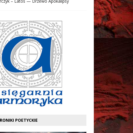
rczyk – Latos — Drzewo Apokalipsy
RONIKI POETYCKIE