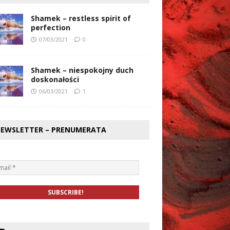
Shamek – restless spirit of
perfection
07/03/2021
0
Shamek – niespokojny duch
doskonałości
06/03/2021
1
EWSLETTER – PRENUMERATA