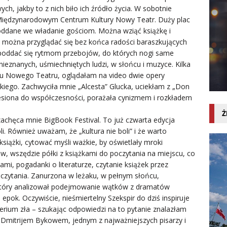
, jakby to z nich biło ich źródło życia. W sobotnie
iędzynarodowym Centrum Kultury Nowy Teatr. Duży plac
 oddane we władanie gościom. Można wziąć książkę i
e, można przyglądać się bez końca radości baraszkujących
a poddać się rytmom przebojów, do których nogi same
nieznanych, uśmiechniętych ludzi, w słońcu i muzyce. Kilka
allu Nowego Teatru, oglądałam na video dwie opery
iego. Zachwyciła mnie „Alcesta” Glucka, uciekłam z „Don
esiona do współczesności, porażała cynizmem i rozkładem
Ż
 zachęca mnie BigBook Festival. To już czwarta edycja
. Również uważam, że „kultura nie boli” i że warto
książki, cytować myśli ważkie, by oświetlały mroki
w, wszędzie półki z książkami do poczytania na miejscu, co
mi, pogadanki o literaturze, czytanie książek przez
u czytania. Zanurzona w leżaku, w pełnym słońcu,
 który analizował podejmowanie wątków z dramatów
 epok. Oczywiście, nieśmiertelny Szekspir do dziś inspiruje
perium zła – szukając odpowiedzi na to pytanie znalazłam
 Dmitrijem Bykowem, jednym z najważniejszych pisarzy i