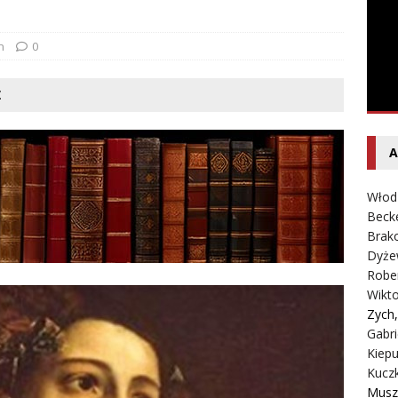
entecki – Dziennik – Wyspy Kanaryjskie
FELIETON
n
0
Ż
A
Włod
Beck
Brako
Dyże
Robe
Wikt
Zych
Gabri
Kiepu
Kucz
Musz