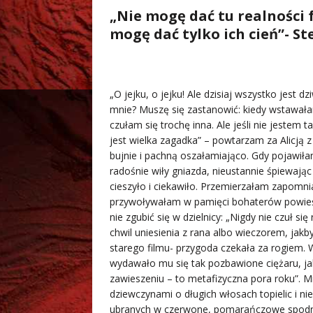
„Nie mogę dać tu realności 
mogę dać tylko ich cień”- S
„O jejku, o jejku! Ale dzisiaj wszystko jest 
mnie? Muszę się zastanowić: kiedy wstawała
czułam się trochę inna. Ale jeśli nie jestem 
jest wielka zagadka” – powtarzam za Alicją 
bujnie i pachną oszałamiająco. Gdy pojawiłam s
radośnie wiły gniazda, nieustannie śpiewając
cieszyło i ciekawiło. Przemierzałam zapomnia
przywoływałam w pamięci bohaterów powieści
nie zgubić się w dzielnicy: „Nigdy nie czuł s
chwil uniesienia z rana albo wieczorem, jakb
starego filmu- przygoda czekała za rogiem. W
wydawało mu się tak pozbawione ciężaru, jak
zawieszeniu – to metafizyczna pora roku”. 
dziewczynami o długich włosach topielic i n
ubranych w czerwone, pomarańczowe spodnie,