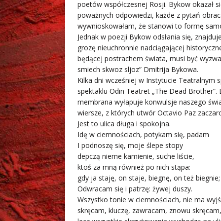
poetów współczesnej Rosji. Bykow okazał si
poważnych odpowiedzi, każde z pytań obracaj
wywnioskowałam, że stanowi to formę samo
Jednak w poezji Bykow odsłania się, znajdu
grozę nieuchronnie nadciągającej historycznej
będącej postrachem świata, musi być wyzwani
smiech skwoz sljoz” Dmitrija Bykowa.
Kilka dni wcześniej w Instytucie Teatralnym 
spektaklu Odin Teatret „The Dead Brother”. B
membrana wyłapuje konwulsje naszego świata.
wiersze, z których utwór Octavio Paz zaczar
Jest to ulica długa i spokojna.
Idę w ciemnościach, potykam się, padam
I podnoszę się, moje ślepe stopy
depczą nieme kamienie, suche liście,
ktoś za mną również po nich stąpa:
gdy ja staję, on staje, biegnę, on też biegnie;
Odwracam się i patrzę: żywej duszy.
Wszystko tonie w ciemnościach, nie ma wyjś
skręcam, kluczę, zawracam, znowu skręcam