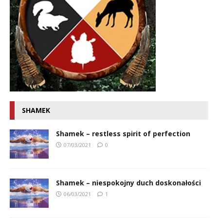
SHAMEK
Shamek – restless spirit of perfection
07/03/2021
0
Shamek – niespokojny duch doskonałości
06/03/2021
1