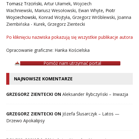
Tomasz Trzciński
,
Artur Ułamek
,
Wojciech
Wachniewski
,
Mariusz Wesołowski
,
Ewan Whyte
,
Piotr
Wojciechowski
,
Konrad Wojtyła
,
Grzegorz Wróblewski
,
Joanna
Ziembińska - Kurek
,
Grzegorz Zientecki
Po kliknięciu nazwiska pokazują się wszystkie publikacje autora
Opracowanie graficzne: Hanka Kościelska
Pomóż nam utrzymać portal
NAJNOWSZE KOMENTARZE
GRZEGORZ ZIENTECKI ON
Aleksander Rybczyński – Inwazja
GRZEGORZ ZIENTECKI ON
Józefa Ślusarczyk – Latos —
Drzewo Apokalipsy