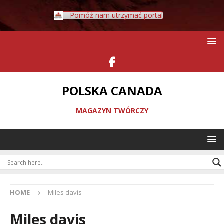
Pomóż nam utrzymać portal
POLSKA CANADA
MAGAZYN TWÓRCZY
HOME
Miles davis
Miles davis