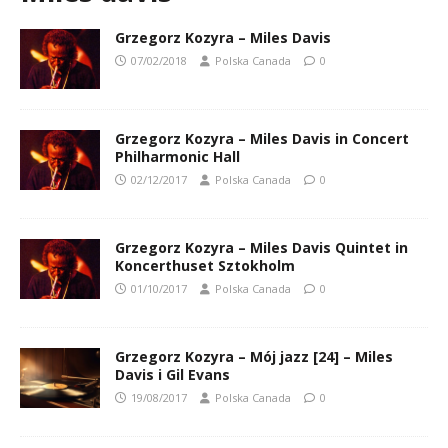
Grzegorz Kozyra – Miles Davis
07/02/2018
Polska Canada
0
Grzegorz Kozyra – Miles Davis in Concert
Philharmonic Hall
02/12/2017
Polska Canada
0
Grzegorz Kozyra – Miles Davis Quintet in
Koncerthuset Sztokholm
01/10/2017
Polska Canada
0
Grzegorz Kozyra – Mój jazz [24] – Miles
Davis i Gil Evans
19/08/2017
Polska Canada
0