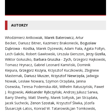
AUTORZY
Włodzimierz Antkowiak,
Marek Baterowicz
,
Artur
Becker
,
Dariusz Bitner
,
Kazimierz Brakoniecki
,
Bogusław
Dąbrowa - Kostka
,
Marek Dyżewski
,
Adam Fiala
,
Agata Foltyn,
Lech Galicki
,
Robert Gawłowski
,
Urszula Gierszon
,
Jerzy Gizella
,
Wiktor Gołuszko
,
Barbara Gruszka - Zych
,
Grzegorz Hajkowski
,
Tomasz Hrynacz
,
Gabriel Leonard Kamiński
,
Dominik
Kiepura
,
Grzegorz Kozyra
,
Krzysztof Kuczkowski
,
Zbigniew
Masternak
,
Dariusz Muszer
,
Krzysztof Niewrzęda
,
Jadwiga
Nowak
,
Lesław Nowara
,
Szymon Orzędała
,
Janina
Osewska
,
Teresa Podemska-Abt
,
Wilhelm Ratuszyński
,
Paweł
J. Rogowski
,
Aleksander Rybczyński
,
Andrzej Juliusz Sarwa
,
Barry Sheehy
,
Matt Sheehy
,
Marek Sołtysik
,
Jan Strządała
,
Jacek Suchecki
,
Zenon Szostak
,
Krzysztof Śliwka
,
Józefa
Ślusarczyk-Latos
,
Konrad W. Tatarowski
,
Jan Tomkowski
,