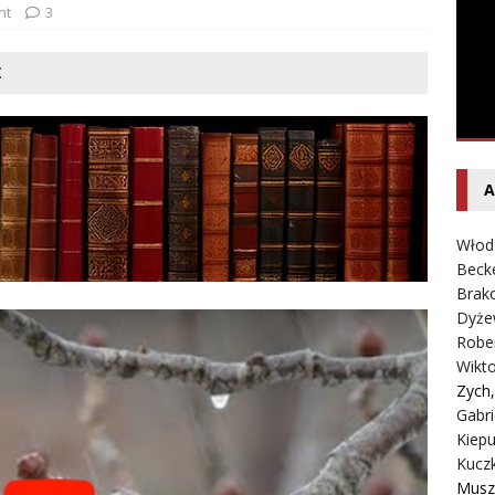
ołowski – Ciche i samotne krajobrazy
SPOTLIGHT
ht
3
Ż
A
Włod
Beck
Brako
Dyże
Robe
Wikt
Zych
Gabri
Kiepu
Kucz
Musz