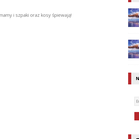
amy i szpaki oraz kosy śpiewają!
N