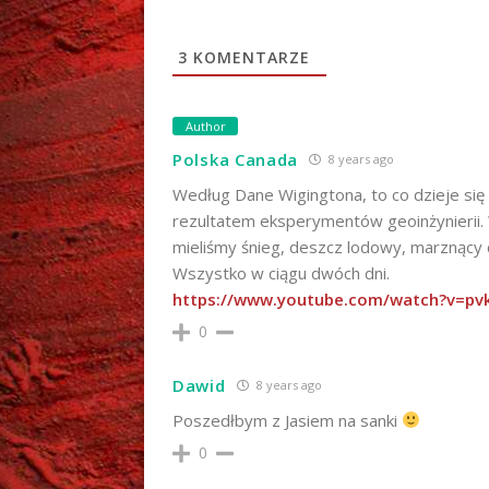
3
KOMENTARZE
Author
Polska Canada
8 years ago
Według Dane Wigingtona, to co dzieje się d
rezultatem eksperymentów geoinżynierii. 
mieliśmy śnieg, deszcz lodowy, marznący 
Wszystko w ciągu dwóch dni.
https://www.youtube.com/watch?v=p
0
Dawid
8 years ago
Poszedłbym z Jasiem na sanki
0