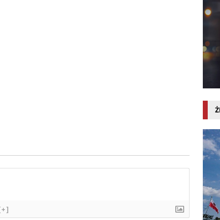
Ż
[+]