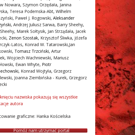
aw Nowara
,
Szymon Orzędała
,
Janina
ska
,
Teresa Podemska-Abt
,
Wilhelm
zyński
,
Paweł J. Rogowski
,
Aleksander
zyński
,
Andrzej Juliusz Sarwa
,
Barry Sheehy
,
 Sheehy
,
Marek Sołtysik
,
Jan Strządała
,
Jacek
cki
,
Zenon Szostak
,
Krzysztof Śliwka
,
Józefa
rczyk-Latos
,
Konrad W. Tatarowski
,
Jan
owski
,
Tomasz Trzciński
,
Artur
ek
,
Wojciech Wachniewski
,
Mariusz
łowski
,
Ewan Whyte
,
Piotr
iechowski
,
Konrad Wojtyła
,
Grzegorz
lewski
,
Joanna Ziembińska - Kurek
,
Grzegorz
ecki
iknięciu nazwiska pokazują się wszystkie
kacje autora
owanie graficzne: Hanka Kościelska
Pomóż nam utrzymać portal