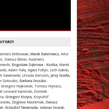
UTORZY
zimierz Antkowiak,
Marek Baterowicz
,
Artur
er
,
Dariusz Bitner
,
Kazimierz
niecki
,
Bogusław Dąbrowa - Kostka
,
Marek
wski
,
Adam Fiala
,
Agata Foltyn,
Lech Galicki
,
rt Gawłowski
,
Urszula Gierszon
,
Jerzy Gizella
,
or Gołuszko
,
Barbara Gruszka -
,
Grzegorz Hajkowski
,
Tomasz Hrynacz
,
el Leonard Kamiński
,
Dominik
ra
,
Grzegorz Kozyra
,
Krzysztof
kowski
,
Zbigniew Masternak
,
Dariusz
er
,
Krzysztof Niewrzęda
,
Jadwiga Nowak
,