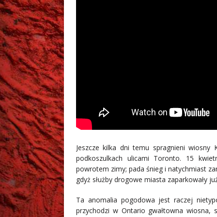
Jeszcze kilka dni temu spragnieni wiosny 
podkoszulkach ulicami Toronto. 15 kwiet
powrotem zimy; pada śnieg i natychmiast zam
gdyż służby drogowe miasta zaparkowały już
Ta anomalia pogodowa jest raczej nietyp
przychodzi w Ontario gwałtowna wiosna, sz