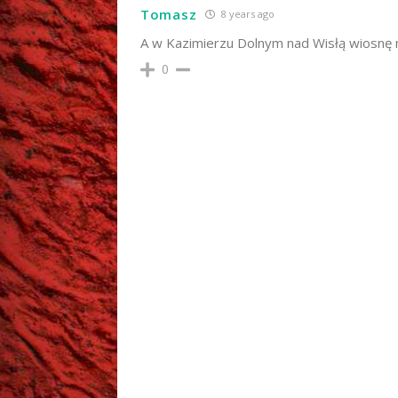
Tomasz
8 years ago
A w Kazimierzu Dolnym nad Wisłą wiosnę m
0