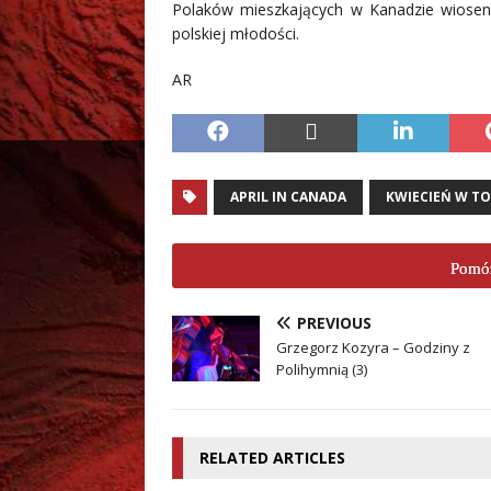
Polaków mieszkających w Kanadzie wiosenn
polskiej młodości.
AR
APRIL IN CANADA
KWIECIEŃ W T
Pomóż
PREVIOUS
Grzegorz Kozyra – Godziny z
Polihymnią (3)
RELATED ARTICLES