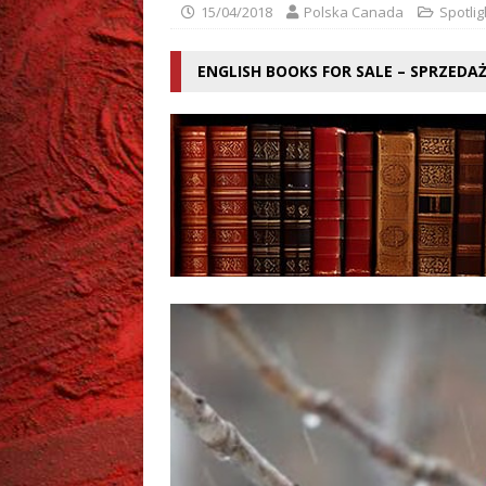
[ 02/08/2026 ]
Mariusz Wes
15/04/2018
Polska Canada
Spotlig
ENGLISH BOOKS FOR SALE – SPRZEDA