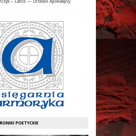
rczyk – Latos — Drzewo Apokalipsy
RONIKI POETYCKIE