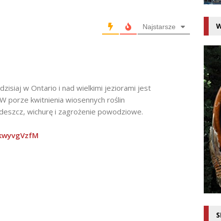
W
Najstarsze
zisiaj w Ontario i nad wielkimi jeziorami jest
W porze kwitnienia wiosennych roślin
deszcz, wichurę i zagrożenie powodziowe.
vkwyvgVzfM
S