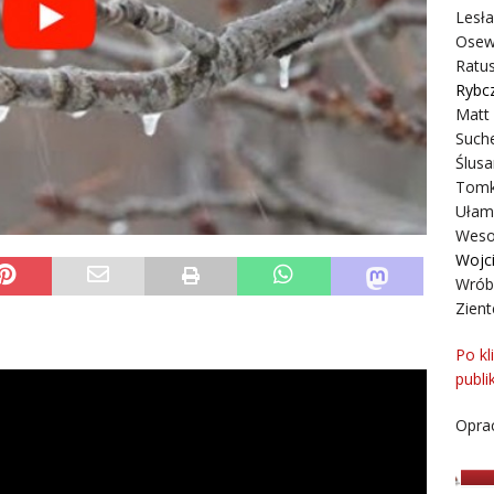
Lesł
Osew
Ratus
Rybc
Matt
Suche
Ślusa
Tomk
Ułam
Weso
Wojc
Wrób
Zient
Po kl
publi
Oprac