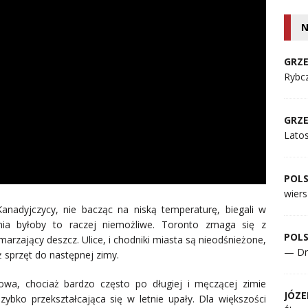
N
GRZE
Rybcz
GRZE
Lato
POL
wiers
Kanadyjczycy, nie bacząc na niską temperaturę, biegali w
nia byłoby to raczej niemożliwe. Toronto zmaga się z
POL
arzający deszcz. Ulice, i chodniki miasta są nieodśnieżone,
— Dr
 sprzęt do następnej zimy.
owa, chociaż bardzo często po długiej i męczącej zimie
JÓZE
ybko przekształcająca się w letnie upały. Dla większości