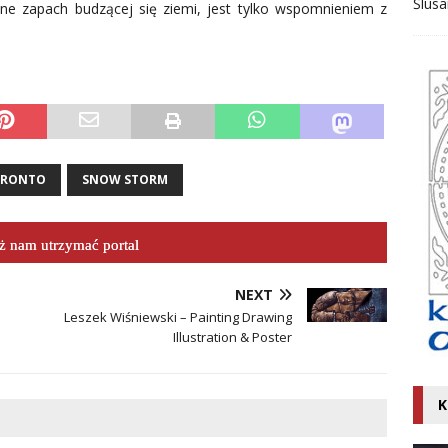
Ślusa
e zapach budzącej się ziemi, jest tylko wspomnieniem z
ORONTO
SNOW STORM
 nam utrzymać portal
NEXT
Leszek Wiśniewski – Painting Drawing
Illustration & Poster
K