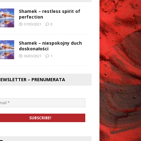
Shamek – restless spirit of
perfection
07/03/2021
0
Shamek – niespokojny duch
doskonałości
06/03/2021
1
EWSLETTER – PRENUMERATA