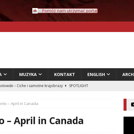
Pomóż nam utrzymać portal
A
MUZYKA
KONTAKT
ENGLISH
ARC
Rybczyński – Inwazja
LITERATURA
er – Przyklejeni odklejeni.
LITERATURA
nto – April in Canada
acz – Człowiek w świecie rozpadających się znaczeń
 – April in Canada
entecki – Dziennik – Wyspy Kanaryjskie
FELIETON