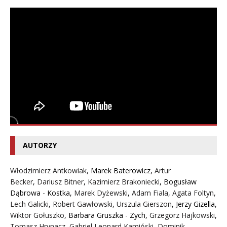
AUTORZY
Włodzimierz Antkowiak,
Marek Baterowicz
,
Artur
Becker
,
Dariusz Bitner
,
Kazimierz Brakoniecki
,
Bogusław
Dąbrowa - Kostka
,
Marek Dyżewski
,
Adam Fiala
,
Agata Foltyn,
Lech Galicki
,
Robert Gawłowski
,
Urszula Gierszon
,
Jerzy Gizella
,
Wiktor Gołuszko
,
Barbara Gruszka - Zych
,
Grzegorz Hajkowski
,
Tomasz Hrynacz
,
Gabriel Leonard Kamiński
,
Dominik