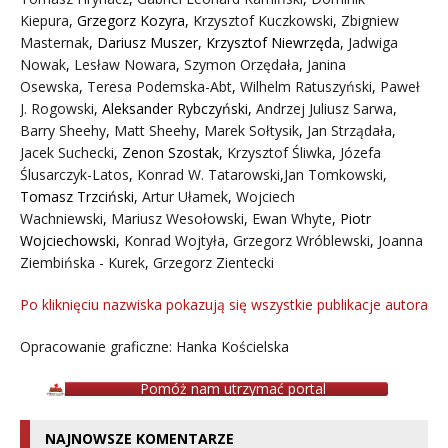
Kiepura
,
Grzegorz Kozyra
,
Krzysztof Kuczkowski
,
Zbigniew
Masternak
,
Dariusz Muszer
,
Krzysztof Niewrzęda
,
Jadwiga
Nowak
,
Lesław Nowara
,
Szymon Orzędała
,
Janina
Osewska
,
Teresa Podemska-Abt
,
Wilhelm Ratuszyński
,
Paweł
J. Rogowski
,
Aleksander Rybczyński
,
Andrzej Juliusz Sarwa
,
Barry Sheehy
,
Matt Sheehy
,
Marek Sołtysik
,
Jan Strządała
,
Jacek Suchecki
,
Zenon Szostak
,
Krzysztof Śliwka
,
Józefa
Ślusarczyk-Latos
,
Konrad W. Tatarowski
,
Jan Tomkowski
,
Tomasz Trzciński
,
Artur Ułamek
,
Wojciech
Wachniewski
,
Mariusz Wesołowski
,
Ewan Whyte
,
Piotr
Wojciechowski
,
Konrad Wojtyła
,
Grzegorz Wróblewski
,
Joanna
Ziembińska - Kurek
,
Grzegorz Zientecki
Po kliknięciu nazwiska pokazują się wszystkie publikacje autora
Opracowanie graficzne: Hanka Kościelska
Pomóż nam utrzymać portal
NAJNOWSZE KOMENTARZE