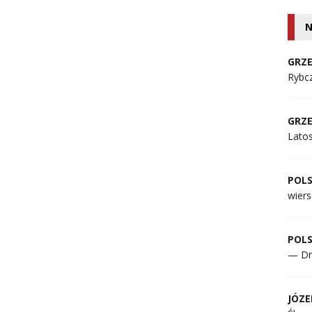
N
GRZE
Rybcz
GRZE
Lato
POL
wiers
POL
— Dr
JÓZE