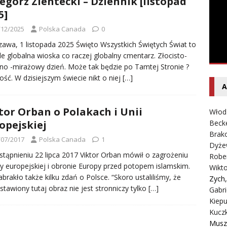
egorz Zientecki – Dziennik [listopad
5]
/12/2025
Polska Canada
0
awa, 1 listopada 2025 Święto Wszystkich Świętych Świat to
yle globalna wioska co raczej globalny cmentarz. Złocisto-
tno -mirażowy dzień. Może tak będzie po Tamtej Stronie ?
ość. W dzisiejszym świecie nikt o niej
[…]
A
tor Orban o Polakach i Unii
Włod
opejskiej
Beck
Brako
/07/2017
Polska Canada
1
Dyże
tąpnieniu 22 lipca 2017 Viktor Orban mówił o zagrożeniu
Robe
ry europejskiej i obronie Europy przed potopem islamskim.
Wikt
abrakło także kilku zdań o Polsce. “Skoro ustaliliśmy, że
Zych
stawiony tutaj obraz nie jest stronniczy tylko
[…]
Gabri
Kiepu
Kucz
Musz