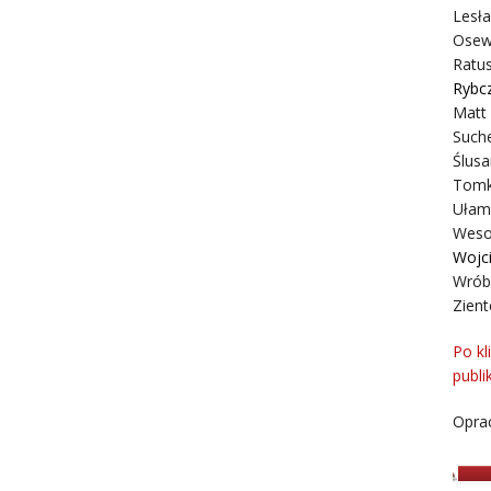
Lesł
Osew
Ratus
Rybc
Matt
Suche
Ślusa
Tomk
Ułam
Weso
Wojc
Wrób
Zient
Po kl
publi
Oprac