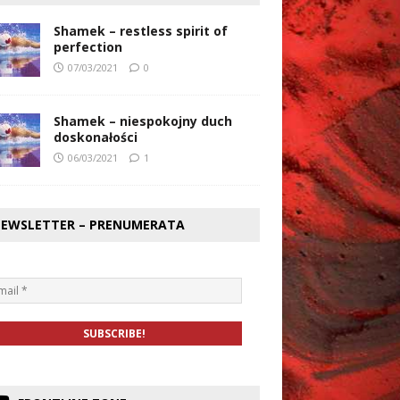
Shamek – restless spirit of
perfection
07/03/2021
0
Shamek – niespokojny duch
doskonałości
06/03/2021
1
EWSLETTER – PRENUMERATA