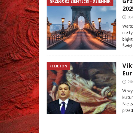
Grz
GRZEGORZ ZIENTECKI - DZIENNIK
202
05
Warsz
nie t
błęki
Święt
Vik
FELIETON
Eur
26
W wys
kultu
Nie z
przed