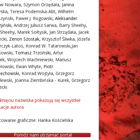
aw Nowara
,
Szymon Orzędała
,
Janina
ska
,
Teresa Podemska-Abt
,
Wilhelm
zyński
,
Paweł J. Rogowski
,
Aleksander
zyński
,
Andrzej Juliusz Sarwa
,
Barry Sheehy
,
 Sheehy
,
Marek Sołtysik
,
Jan Strządała
,
Jacek
cki
,
Zenon Szostak
,
Krzysztof Śliwka
,
Józefa
rczyk-Latos
,
Konrad W. Tatarowski
,
Jan
owski
,
Tomasz Trzciński
,
Artur
ek
,
Wojciech Wachniewski
,
Mariusz
łowski
,
Ewan Whyte
,
Piotr
iechowski
,
Konrad Wojtyła
,
Grzegorz
lewski
,
Joanna Ziembińska - Kurek
,
Grzegorz
ecki
iknięciu nazwiska pokazują się wszystkie
kacje autora
owanie graficzne: Hanka Kościelska
Pomóż nam utrzymać portal