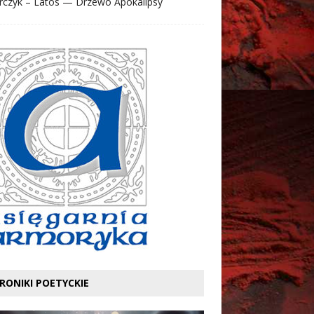
rczyk – Latos — Drzewo Apokalipsy
RONIKI POETYCKIE