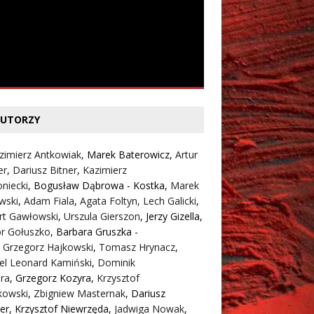
UTORZY
zimierz Antkowiak,
Marek Baterowicz
,
Artur
er
,
Dariusz Bitner
,
Kazimierz
niecki
,
Bogusław Dąbrowa - Kostka
,
Marek
wski
,
Adam Fiala
,
Agata Foltyn,
Lech Galicki
,
rt Gawłowski
,
Urszula Gierszon
,
Jerzy Gizella
,
or Gołuszko
,
Barbara Gruszka -
,
Grzegorz Hajkowski
,
Tomasz Hrynacz
,
el Leonard Kamiński
,
Dominik
ra
,
Grzegorz Kozyra
,
Krzysztof
kowski
,
Zbigniew Masternak
,
Dariusz
er
,
Krzysztof Niewrzęda
,
Jadwiga Nowak
,