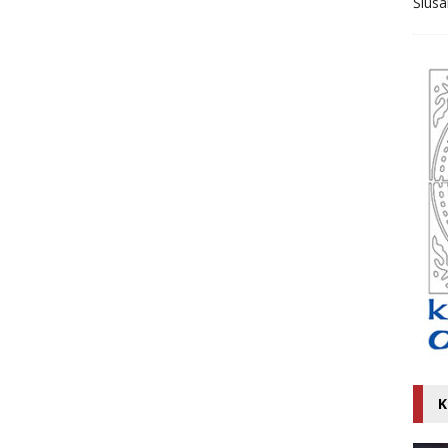
Ślusa
K