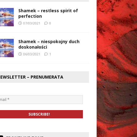
Shamek – restless spirit of
perfection
07/03/2021
0
Shamek – niespokojny duch
doskonałości
06/03/2021
1
EWSLETTER – PRENUMERATA