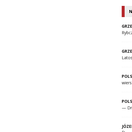
N
GRZE
Rybcz
GRZE
Lato
POL
wiers
POL
— Dr
JÓZE