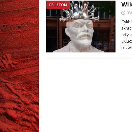
Wik
FELIETON
03
Cykl:
skrac
artyk
„Kluc
rozwi