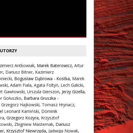
UTORZY
zimierz Antkowiak,
Marek Baterowicz
,
Artur
er
,
Dariusz Bitner
,
Kazimierz
niecki
,
Bogusław Dąbrowa - Kostka
,
Marek
wski
,
Adam Fiala
,
Agata Foltyn,
Lech Galicki
,
rt Gawłowski
,
Urszula Gierszon
,
Jerzy Gizella
,
or Gołuszko
,
Barbara Gruszka -
,
Grzegorz Hajkowski
,
Tomasz Hrynacz
,
el Leonard Kamiński
,
Dominik
ra
,
Grzegorz Kozyra
,
Krzysztof
kowski
,
Zbigniew Masternak
,
Dariusz
er
,
Krzysztof Niewrzęda
,
Jadwiga Nowak
,