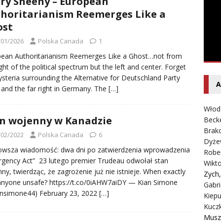
ry Sheehy – European
entecki – Dziennik – Wyspy Kanaryjskie
FELIETON
horitarianism Reemerges Like a
ost
/01/2026
Polska Canada
1
ean Authoritarianism Reemerges Like a Ghost…not from
ight of the political spectrum but the left and center. Forget
ysteria surrounding the Alternative for Deutschland Party
A
 and the far right in Germany. The
[…]
Włod
n wojenny w Kanadzie
Beck
Brako
/02/2022
Polska Canada
6
Dyże
owsza wiadomość: dwa dni po zatwierdzenia wprowadzenia
Robe
gency Act” 23 lutego premier Trudeau odwołał stan
Wikt
ny, twierdząc, że zagrożenie już nie istnieje. When exactly
Zych
nyone unsafe? https://t.co/0iAHW7aiDY — Kian Simone
Gabri
nsimone44) February 23, 2022
[…]
Kiepu
Kucz
Musz