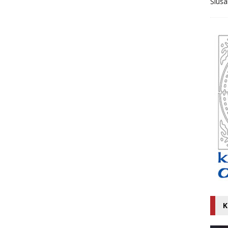
Ślusa
K