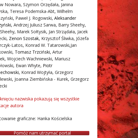
aw Nowara
,
Szymon Orzędała
,
Janina
ska
,
Teresa Podemska-Abt
,
Wilhelm
zyński
,
Paweł J. Rogowski
,
Aleksander
zyński
,
Andrzej Juliusz Sarwa
,
Barry Sheehy
,
 Sheehy
,
Marek Sołtysik
,
Jan Strządała
,
Jacek
cki
,
Zenon Szostak
,
Krzysztof Śliwka
,
Józefa
rczyk-Latos
,
Konrad W. Tatarowski
,
Jan
owski
,
Tomasz Trzciński
,
Artur
ek
,
Wojciech Wachniewski
,
Mariusz
łowski
,
Ewan Whyte
,
Piotr
iechowski
,
Konrad Wojtyła
,
Grzegorz
lewski
,
Joanna Ziembińska - Kurek
,
Grzegorz
ecki
iknięciu nazwiska pokazują się wszystkie
kacje autora
owanie graficzne: Hanka Kościelska
Pomóż nam utrzymać portal