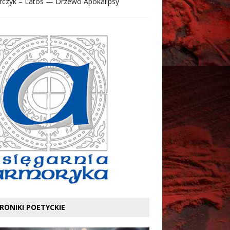
rczyk – Latos — Drzewo Apokalipsy
RONIKI POETYCKIE