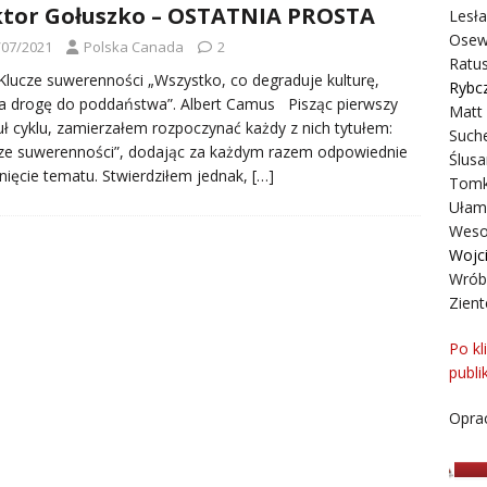
tor Gołuszko – OSTATNIA PROSTA
Lesł
Osew
/07/2021
Polska Canada
2
Ratus
 Klucze suwerenności „Wszystko, co degraduje kulturę,
Rybc
a drogę do poddaństwa”. Albert Camus Pisząc pierwszy
Matt
uł cyklu, zamierzałem rozpoczynać każdy z nich tytułem:
Suche
ze suwerenności”, dodając za każdym razem odpowiednie
Ślusa
nięcie tematu. Stwierdziłem jednak,
[…]
Tomk
Ułam
Weso
Wojc
Wrób
Zient
Po kl
publi
Oprac