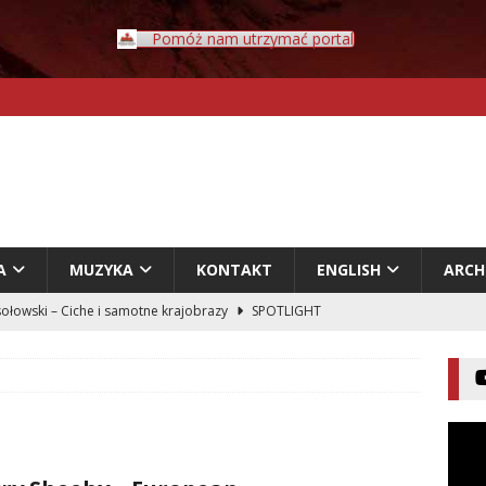
Pomóż nam utrzymać portal
A
MUZYKA
KONTAKT
ENGLISH
ARC
ołowski – Ciche i samotne krajobrazy
SPOTLIGHT
Rybczyński – Inwazja
LITERATURA
er – Przyklejeni odklejeni.
LITERATURA
acz – Człowiek w świecie rozpadających się znaczeń