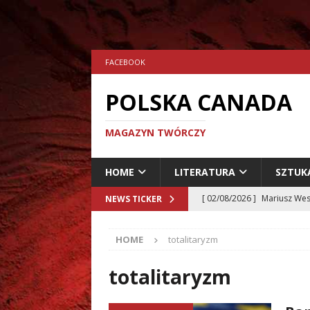
FACEBOOK
POLSKA CANADA
MAGAZYN TWÓRCZY
HOME
LITERATURA
SZTUK
[ 02/08/2026 ]
Mariusz Wes
NEWS TICKER
[ 24/07/2026 ]
Aleksander 
HOME
totalitaryzm
[ 23/07/2026 ]
Dariusz Musz
[ 19/07/2026 ]
Tomasz Hryn
totalitaryzm
LITERATURA