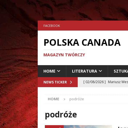
FACEBOOK
POLSKA CANADA
MAGAZYN TWÓRCZY
HOME
LITERATURA
SZTUK
[ 02/08/2026 ]
Mariusz Wes
NEWS TICKER
[ 24/07/2026 ]
Aleksander 
HOME
podróże
[ 23/07/2026 ]
Dariusz Musz
[ 19/07/2026 ]
Tomasz Hryn
podróże
LITERATURA