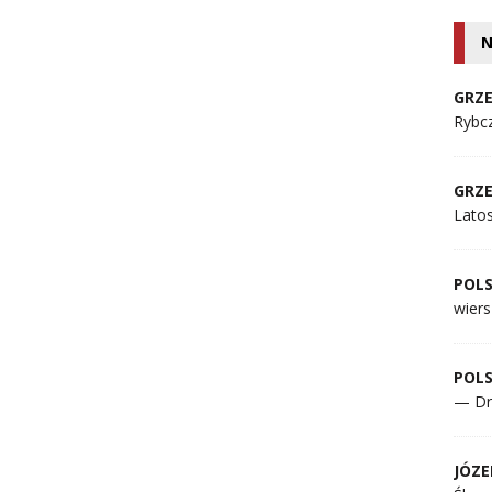
N
GRZE
Rybcz
GRZE
Lato
POL
wiers
POL
— Dr
JÓZE