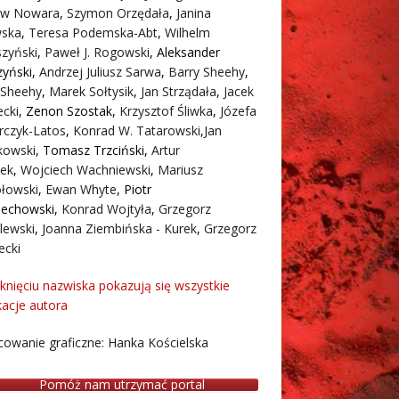
aw Nowara
,
Szymon Orzędała
,
Janina
ska
,
Teresa Podemska-Abt
,
Wilhelm
zyński
,
Paweł J. Rogowski
,
Aleksander
zyński
,
Andrzej Juliusz Sarwa
,
Barry Sheehy
,
 Sheehy
,
Marek Sołtysik
,
Jan Strządała
,
Jacek
cki
,
Zenon Szostak
,
Krzysztof Śliwka
,
Józefa
rczyk-Latos
,
Konrad W. Tatarowski
,
Jan
owski
,
Tomasz Trzciński
,
Artur
ek
,
Wojciech Wachniewski
,
Mariusz
łowski
,
Ewan Whyte
,
Piotr
iechowski
,
Konrad Wojtyła
,
Grzegorz
lewski
,
Joanna Ziembińska - Kurek
,
Grzegorz
ecki
iknięciu nazwiska pokazują się wszystkie
kacje autora
owanie graficzne: Hanka Kościelska
Pomóż nam utrzymać portal