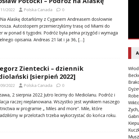
osław Potocki – Podróż na Alaskę
entecki – Dziennik – Wyspy Kanaryjskie
FELIETON
/11/2022
Polska Canada
0
 Na Alaskę dotarliśmy z Cyganem Andreasem dosłownie
rosza. Autostopem przemierzyliśmy trasę od Miami do
 w ponad 6 tygodni. Podróż była pełna przygód i wymaga
elnego opisania. Andreas 21 lat i ja 36,
[…]
A
egorz Zientecki – dziennik
Włod
iolański [sierpień 2022]
Beck
Brako
/09/2022
Polska Canada
0
Dyże
awa, 2 sierpnia 2022 Jutro lecimy do Mediolanu. Podróż i
Robe
lacja raczej nieplanowana. Wszystko jest wynikiem naszego
Wikt
tnictwa w programie „ Miles and more”. Mile, które
Zych
dziliśmy w przelotach trzeba wykorzystać do końca roku.
Gabri
Kiepu
Kucz
Musz