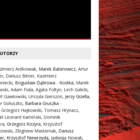
UTORZY
zimierz Antkowiak,
Marek Baterowicz
,
Artur
er
,
Dariusz Bitner
,
Kazimierz
niecki
,
Bogusław Dąbrowa - Kostka
,
Marek
wski
,
Adam Fiala
,
Agata Foltyn,
Lech Galicki
,
rt Gawłowski
,
Urszula Gierszon
,
Jerzy Gizella
,
or Gołuszko
,
Barbara Gruszka -
,
Grzegorz Hajkowski
,
Tomasz Hrynacz
,
el Leonard Kamiński
,
Dominik
ra
,
Grzegorz Kozyra
,
Krzysztof
kowski
,
Zbigniew Masternak
,
Dariusz
er
,
Krzysztof Niewrzęda
,
Jadwiga Nowak
,