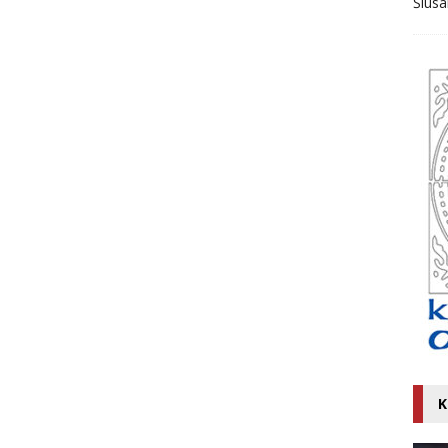
Ślusa
K