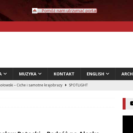
Pomóż nam utrzymać portal
A
MUZYKA
KONTAKT
ENGLISH
ARC
ołowski – Ciche i samotne krajobrazy
SPOTLIGHT
Rybczyński – Inwazja
LITERATURA
er – Przyklejeni odklejeni.
LITERATURA
acz – Człowiek w świecie rozpadających się znaczeń