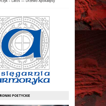
rczyk – Latos — Drzewo Apokalipsy
RONIKI POETYCKIE