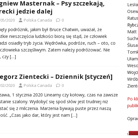
gniew Masternak – Psy szczekają,
Lesł
ecki jedzie dalej
Osew
Ratus
/05/2020
Polska Canada
0
Rybc
ęty podróżnik, jakim był Bruce Chatwin, uważał, że
Matt
tkie nieszczęścia ludzkości biorą się stąd, że człowiek
Suche
dzi osiadły tryb życia. Wędrówka, podróże, ruch – oto, co
Ślusa
 człowieka szczęśliwym. Zatem należy podróżować. Nie
Tomk
, czy
[…]
Ułam
Weso
Wojc
egorz Zientecki – Dziennik [styczeń]
Wrób
/02/2020
Polska Canada
0
Zient
awa, 1 stycznia 2020 Linearny czy kołowy, czas na zawsze
Po kl
tanie szalony. Wydobyć się spod słów jest trudniej niż
publi
tać się z milczenia. Marzenia bywają puste przez naszą
ość. „Czas jako dar, który jest nam
[…]
Oprac