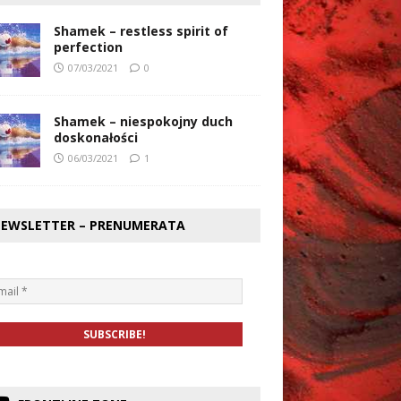
Shamek – restless spirit of
perfection
07/03/2021
0
Shamek – niespokojny duch
doskonałości
06/03/2021
1
EWSLETTER – PRENUMERATA