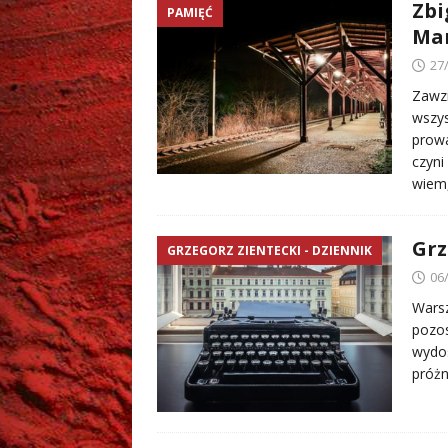
Zbi
PAMIĘĆ
Mar
27
Zawzi
wszys
prowa
czyni
wiem
Grz
GRZEGORZ ZIENTECKI - DZIENNIK
06
Warsz
pozos
wydos
próżn