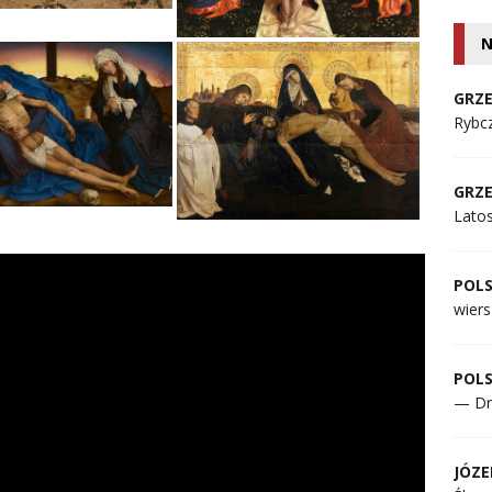
N
GRZE
Rybcz
GRZE
Lato
POL
wiers
POL
— Dr
JÓZE