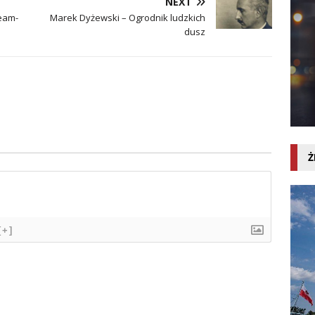
NEXT
eam-
Marek Dyżewski – Ogrodnik ludzkich
dusz
Ż
[+]