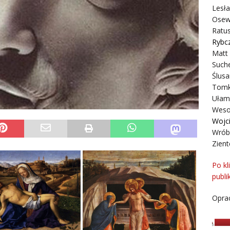
Lesł
Osew
Ratus
Rybc
Matt
Suche
Ślusa
Tomk
Ułam
Weso
Wojc
Wrób
Zient
Po kl
publi
Oprac