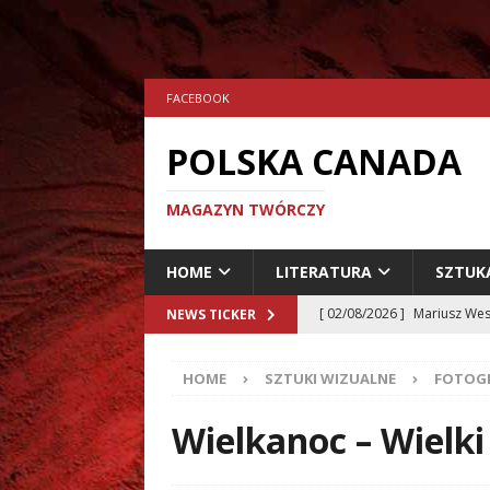
FACEBOOK
POLSKA CANADA
MAGAZYN TWÓRCZY
HOME
LITERATURA
SZTUK
[ 24/07/2026 ]
Aleksander 
NEWS TICKER
[ 23/07/2026 ]
Dariusz Musz
HOME
SZTUKI WIZUALNE
FOTOGR
[ 19/07/2026 ]
Tomasz Hryn
LITERATURA
Wielkanoc – Wielki
[ 02/08/2026 ]
Grzegorz Zi