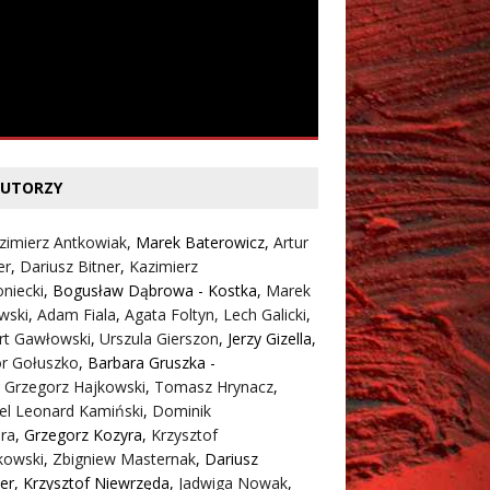
UTORZY
zimierz Antkowiak,
Marek Baterowicz
,
Artur
er
,
Dariusz Bitner
,
Kazimierz
niecki
,
Bogusław Dąbrowa - Kostka
,
Marek
wski
,
Adam Fiala
,
Agata Foltyn,
Lech Galicki
,
rt Gawłowski
,
Urszula Gierszon
,
Jerzy Gizella
,
or Gołuszko
,
Barbara Gruszka -
,
Grzegorz Hajkowski
,
Tomasz Hrynacz
,
el Leonard Kamiński
,
Dominik
ra
,
Grzegorz Kozyra
,
Krzysztof
kowski
,
Zbigniew Masternak
,
Dariusz
er
,
Krzysztof Niewrzęda
,
Jadwiga Nowak
,