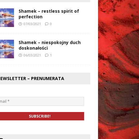
Shamek – restless spirit of
perfection
07/03/2021
0
Shamek – niespokojny duch
doskonałości
06/03/2021
1
EWSLETTER – PRENUMERATA