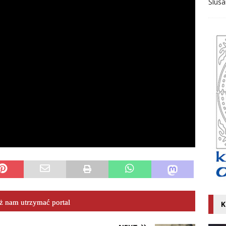
Ślusa
 nam utrzymać portal
K