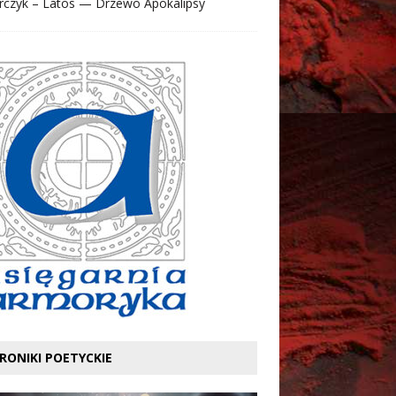
rczyk – Latos — Drzewo Apokalipsy
RONIKI POETYCKIE