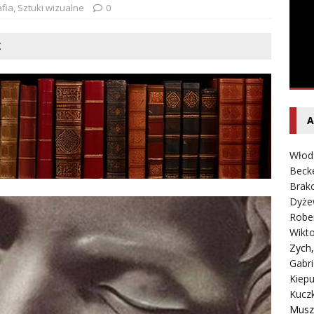
ołowski – Ciche i samotne krajobrazy
SPOTLIGHT
afia
,
Sztuki wizualne
0
Ż
A
Włod
Beck
Brako
Dyże
Robe
Wikt
Zych
Gabri
Kiepu
Kucz
Musz