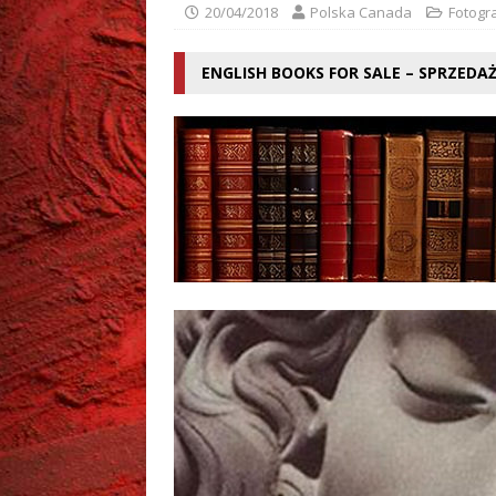
[ 02/08/2026 ]
Mariusz Wes
20/04/2018
Polska Canada
Fotogr
ENGLISH BOOKS FOR SALE – SPRZEDA