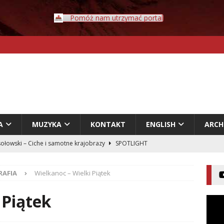
Pomóż nam utrzymać portal
A
MUZYKA
KONTAKT
ENGLISH
ARC
Rybczyński – Inwazja
LITERATURA
er – Przyklejeni odklejeni.
LITERATURA
AFIA
Wielkanoc – Wielki Piątek
acz – Człowiek w świecie rozpadających się znaczeń
 Piątek
entecki – Dziennik – Wyspy Kanaryjskie
FELIETON