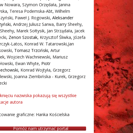
aw Nowara
,
Szymon Orzędała
,
Janina
ska
,
Teresa Podemska-Abt
,
Wilhelm
zyński
,
Paweł J. Rogowski
,
Aleksander
zyński
,
Andrzej Juliusz Sarwa
,
Barry Sheehy
,
 Sheehy
,
Marek Sołtysik
,
Jan Strządała
,
Jacek
cki
,
Zenon Szostak
,
Krzysztof Śliwka
,
Józefa
rczyk-Latos
,
Konrad W. Tatarowski
,
Jan
owski
,
Tomasz Trzciński
,
Artur
ek
,
Wojciech Wachniewski
,
Mariusz
łowski
,
Ewan Whyte
,
Piotr
iechowski
,
Konrad Wojtyła
,
Grzegorz
lewski
,
Joanna Ziembińska - Kurek
,
Grzegorz
ecki
iknięciu nazwiska pokazują się wszystkie
kacje autora
owanie graficzne: Hanka Kościelska
Pomóż nam utrzymać portal