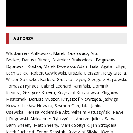
AUTORZY
Włodzimierz Antkowiak,
Marek Baterowicz
,
Artur
Becker
,
Dariusz Bitner
,
Kazimierz Brakoniecki
,
Bogusław
Dąbrowa - Kostka
,
Marek Dyżewski
,
Adam Fiala
,
Agata Foltyn,
Lech Galicki
,
Robert Gawłowski
,
Urszula Gierszon
,
Jerzy Gizella
,
Wiktor Gołuszko
,
Barbara Gruszka - Zych
,
Grzegorz Hajkowski
,
Tomasz Hrynacz
,
Gabriel Leonard Kamiński
,
Dominik
Kiepura
,
Grzegorz Kozyra
,
Krzysztof Kuczkowski
,
Zbigniew
Masternak
,
Dariusz Muszer
,
Krzysztof Niewrzęda
,
Jadwiga
Nowak
,
Lesław Nowara
,
Szymon Orzędała
,
Janina
Osewska
,
Teresa Podemska-Abt
,
Wilhelm Ratuszyński
,
Paweł
J. Rogowski
,
Aleksander Rybczyński
,
Andrzej Juliusz Sarwa
,
Barry Sheehy
,
Matt Sheehy
,
Marek Sołtysik
,
Jan Strządała
,
Jacek Suchecki
,
Zenon Szostak
,
Krzysztof Śliwka
,
Józefa