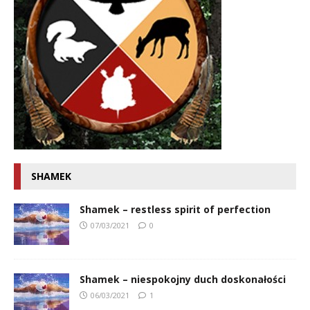
SHAMEK
Shamek – restless spirit of perfection
07/03/2021
0
Shamek – niespokojny duch doskonałości
06/03/2021
1