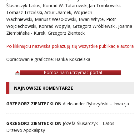
Ślusarczyk-Latos
,
Konrad W. Tatarowski
,
Jan Tomkowski
,
Tomasz Trzciński
,
Artur Ułamek
,
Wojciech
Wachniewski
,
Mariusz Wesołowski
,
Ewan Whyte
,
Piotr
Wojciechowski
,
Konrad Wojtyła
,
Grzegorz Wróblewski
,
Joanna
Ziembińska - Kurek
,
Grzegorz Zientecki
Po kliknięciu nazwiska pokazują się wszystkie publikacje autora
Opracowanie graficzne: Hanka Kościelska
Pomóż nam utrzymać portal
NAJNOWSZE KOMENTARZE
GRZEGORZ ZIENTECKI ON
Aleksander Rybczyński – Inwazja
GRZEGORZ ZIENTECKI ON
Józefa Ślusarczyk – Latos —
Drzewo Apokalipsy