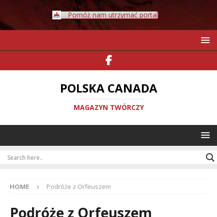
Pomóż nam utrzymać portal
POLSKA CANADA
MAGAZYN TWÓRCZY
HOME
Podróże z Orfeuszem
Podróże z Orfeuszem