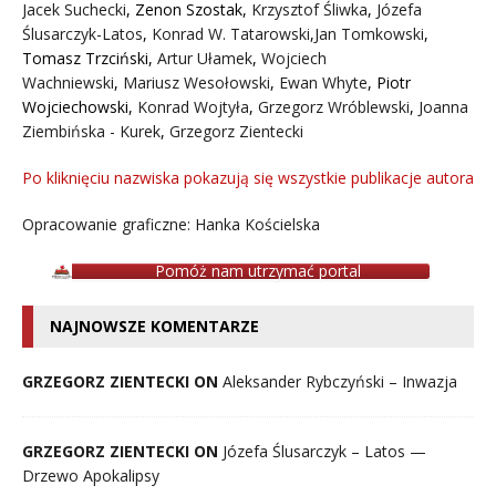
Jacek Suchecki
,
Zenon Szostak
,
Krzysztof Śliwka
,
Józefa
Ślusarczyk-Latos
,
Konrad W. Tatarowski
,
Jan Tomkowski
,
Tomasz Trzciński
,
Artur Ułamek
,
Wojciech
Wachniewski
,
Mariusz Wesołowski
,
Ewan Whyte
,
Piotr
Wojciechowski
,
Konrad Wojtyła
,
Grzegorz Wróblewski
,
Joanna
Ziembińska - Kurek
,
Grzegorz Zientecki
Po kliknięciu nazwiska pokazują się wszystkie publikacje autora
Opracowanie graficzne: Hanka Kościelska
Pomóż nam utrzymać portal
NAJNOWSZE KOMENTARZE
GRZEGORZ ZIENTECKI ON
Aleksander Rybczyński – Inwazja
GRZEGORZ ZIENTECKI ON
Józefa Ślusarczyk – Latos —
Drzewo Apokalipsy