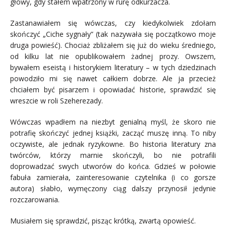
głowy, gdy stałem wpatrzony w rurę odkurzacza.
Zastanawiałem się wówczas, czy kiedykolwiek zdołam
skończyć „Ciche sygnały” (tak nazywała się początkowo moje
druga powieść). Chociaż zbliżałem się już do wieku średniego,
od kilku lat nie opublikowałem żadnej prozy. Owszem,
bywałem eseistą i historykiem literatury – w tych dziedzinach
powodziło mi się nawet całkiem dobrze. Ale ja przecież
chciałem być pisarzem i opowiadać historie, sprawdzić się
wreszcie w roli Szeherezady.
Wówczas wpadłem na niezbyt genialną myśl, że skoro nie
potrafię skończyć jednej książki, zacząć muszę inną. To niby
oczywiste, ale jednak ryzykowne. Bo historia literatury zna
twórców, którzy marnie skończyli, bo nie potrafili
doprowadzać swych utworów do końca. Gdzieś w połowie
fabuła zamierała, zainteresowanie czytelnika (i co gorsze
autora) słabło, wymęczony ciąg dalszy przynosił jedynie
rozczarowania.
Musiałem się sprawdzić, pisząc krótką, zwartą opowieść.