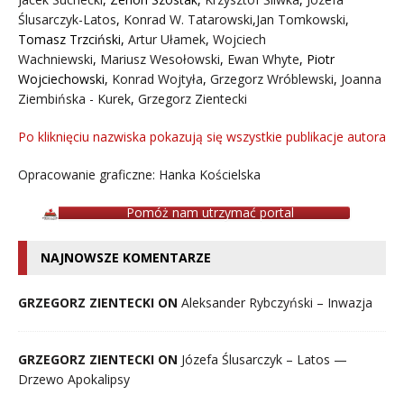
Ślusarczyk-Latos
,
Konrad W. Tatarowski
,
Jan Tomkowski
,
Tomasz Trzciński
,
Artur Ułamek
,
Wojciech
Wachniewski
,
Mariusz Wesołowski
,
Ewan Whyte
,
Piotr
Wojciechowski
,
Konrad Wojtyła
,
Grzegorz Wróblewski
,
Joanna
Ziembińska - Kurek
,
Grzegorz Zientecki
Po kliknięciu nazwiska pokazują się wszystkie publikacje autora
Opracowanie graficzne: Hanka Kościelska
Pomóż nam utrzymać portal
NAJNOWSZE KOMENTARZE
GRZEGORZ ZIENTECKI ON
Aleksander Rybczyński – Inwazja
GRZEGORZ ZIENTECKI ON
Józefa Ślusarczyk – Latos —
Drzewo Apokalipsy