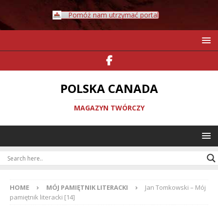
Pomóż nam utrzymać portal
POLSKA CANADA
MAGAZYN TWÓRCZY
HOME
MÓJ PAMIĘTNIK LITERACKI
Jan Tomkowski – Mój
pamiętnik literacki [14]