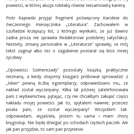
powieści, w której aluzja robiłaby równie niesamowitą karierę.
Piotr Kajewski przyjął fragment poświęcony Karolinie do
ówczesnego miesięcznika „Literatura”. Zachowałem w
szufladzie krzepiący list, z którego wynikało, że już dawno
żadna proza nie sprawiła Redaktorowi podobnej satysfakcji.
Niestety, zmiany personalne w „Literaturze” sprawiły, że mój
tekst zaginął albo też o zagubienie postarał się ktoś mniej
życzliwy.
„Opowieści Szeherezady” pozostały książką praktycznie
nieznaną, a kiedy znajomy księgarz próbował sprowadzić z
„Iskier” pewną liczbę egzemplarzy, odpowiedziano mu, że
nakład został wyczerpany. Kilka lat później zatelefonowała
pani z wydawnictwa, pytając, czy nie chciałbym zakupić części
nakładu mojej powieści. Jak to, spytałem naiwnie, przecież
pisała pani, że został wyczerpany? Wszystkim tak
odpowiadam, wyjaśniła, jestem tu sama i mam chory
kręgosłup. Nie będę dźwigać po schodach ciężkich paczek. Ale
jak pan przyjdzie, to sam pan przyniesie.