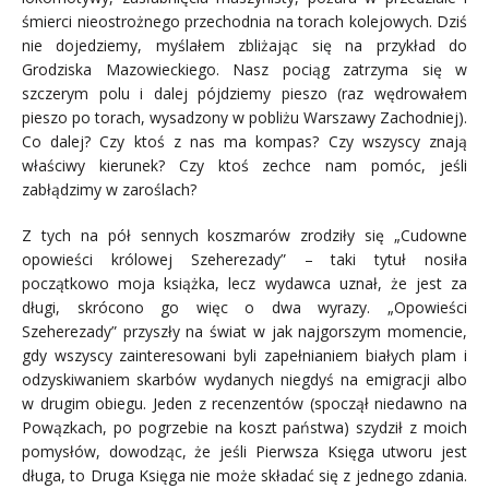
śmierci nieostrożnego przechodnia na torach kolejowych. Dziś
nie dojedziemy, myślałem zbliżając się na przykład do
Grodziska Mazowieckiego. Nasz pociąg zatrzyma się w
szczerym polu i dalej pójdziemy pieszo (raz wędrowałem
pieszo po torach, wysadzony w pobliżu Warszawy Zachodniej).
Co dalej? Czy ktoś z nas ma kompas? Czy wszyscy znają
właściwy kierunek? Czy ktoś zechce nam pomóc, jeśli
zabłądzimy w zaroślach?
Z tych na pół sennych koszmarów zrodziły się „Cudowne
opowieści królowej Szeherezady” – taki tytuł nosiła
początkowo moja książka, lecz wydawca uznał, że jest za
długi, skrócono go więc o dwa wyrazy. „Opowieści
Szeherezady” przyszły na świat w jak najgorszym momencie,
gdy wszyscy zainteresowani byli zapełnianiem białych plam i
odzyskiwaniem skarbów wydanych niegdyś na emigracji albo
w drugim obiegu. Jeden z recenzentów (spoczął niedawno na
Powązkach, po pogrzebie na koszt państwa) szydził z moich
pomysłów, dowodząc, że jeśli Pierwsza Księga utworu jest
długa, to Druga Księga nie może składać się z jednego zdania.