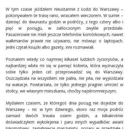
W tym czasie jeździłem nieustannie z Łodzi do Warszawy –
pokonywałem te trasę rano, wracałem wieczorem. W sumie –
dziesięć do dwunastu godzin w podróży, z tego cztery albo i
pięć w pociągu, w zatłoczonym zwykle przedziale.
Pasażerowie nie mieli jeszcze telefonów komórkowych, nawet
walkmanów prawie nie używano, nie mówiąc o laptopach.
Jedni czytali książki albo gazety, inni rozmawiali.
Poznałem wtedy co najmniej kilkaset ludzkich życiorysów, a
najbardziej wbiła mi się w pamięć kobieta, która wyznaczyła
sobie tylko jeden cel: przeprowadzić się do Warszawy.
Oszczędzała na wszystkim: nie paliła, nie piła, nie wyjeżdżała
na wakacje. Powtarzała, że tylko jednego pragnie: umrzeć w
stolicy, we własnym mieszkaniu, choćby najskromniejszym.
Myślałem czasem, że któregoś dnia pociąg nie dojedzie do
Warszawy – nic w tym dziwnego, skoro raz moja podróż
zamiast dwóch trwała osiem godzin, a kilkakrotnie
doświadczyłem wykolejenia i paru innych wypadków: awarii
lokomotywy, zasłabnięcia maszynisty, pożaru w przedziale i