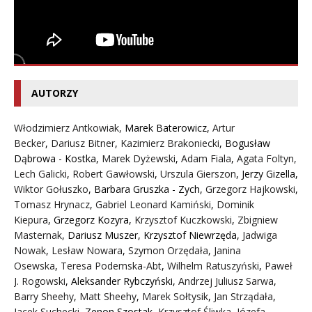
AUTORZY
Włodzimierz Antkowiak,
Marek Baterowicz
,
Artur
Becker
,
Dariusz Bitner
,
Kazimierz Brakoniecki
,
Bogusław
Dąbrowa - Kostka
,
Marek Dyżewski
,
Adam Fiala
,
Agata Foltyn,
Lech Galicki
,
Robert Gawłowski
,
Urszula Gierszon
,
Jerzy Gizella
,
Wiktor Gołuszko
,
Barbara Gruszka - Zych
,
Grzegorz Hajkowski
,
Tomasz Hrynacz
,
Gabriel Leonard Kamiński
,
Dominik
Kiepura
,
Grzegorz Kozyra
,
Krzysztof Kuczkowski
,
Zbigniew
Masternak
,
Dariusz Muszer
,
Krzysztof Niewrzęda
,
Jadwiga
Nowak
,
Lesław Nowara
,
Szymon Orzędała
,
Janina
Osewska
,
Teresa Podemska-Abt
,
Wilhelm Ratuszyński
,
Paweł
J. Rogowski
,
Aleksander Rybczyński
,
Andrzej Juliusz Sarwa
,
Barry Sheehy
,
Matt Sheehy
,
Marek Sołtysik
,
Jan Strządała
,
Jacek Suchecki
,
Zenon Szostak
,
Krzysztof Śliwka
,
Józefa