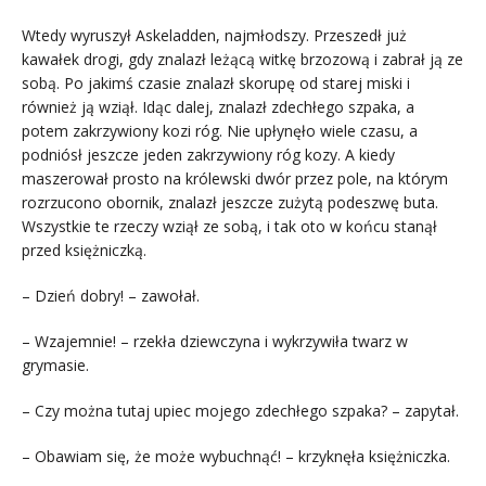
Wtedy wyruszył Askeladden, najmłodszy. Przeszedł już
kawałek drogi, gdy znalazł leżącą witkę brzozową i zabrał ją ze
sobą. Po jakimś czasie znalazł skorupę od starej miski i
również ją wziął. Idąc dalej, znalazł zdechłego szpaka, a
potem zakrzywiony kozi róg. Nie upłynęło wiele czasu, a
podniósł jeszcze jeden zakrzywiony róg kozy. A kiedy
maszerował prosto na królewski dwór przez pole, na którym
rozrzucono obornik, znalazł jeszcze zużytą podeszwę buta.
Wszystkie te rzeczy wziął ze sobą, i tak oto w końcu stanął
przed księżniczką.
– Dzień dobry! – zawołał.
– Wzajemnie! – rzekła dziewczyna i wykrzywiła twarz w
grymasie.
– Czy można tutaj upiec mojego zdechłego szpaka? – zapytał.
– Obawiam się, że może wybuchnąć! – krzyknęła księżniczka.