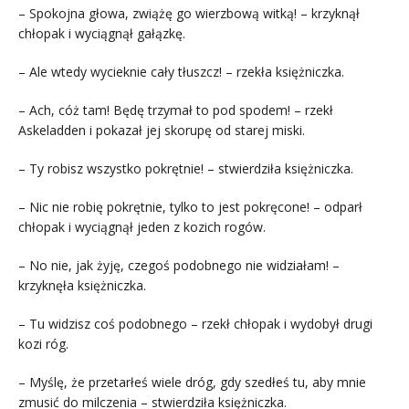
– Spokojna głowa, zwiążę go wierzbową witką! – krzyknął
chłopak i wyciągnął gałązkę.
– Ale wtedy wycieknie cały tłuszcz! – rzekła księżniczka.
– Ach, cóż tam! Będę trzymał to pod spodem! – rzekł
Askeladden i pokazał jej skorupę od starej miski.
– Ty robisz wszystko pokrętnie! – stwierdziła księżniczka.
– Nic nie robię pokrętnie, tylko to jest pokręcone! – odparł
chłopak i wyciągnął jeden z kozich rogów.
– No nie, jak żyję, czegoś podobnego nie widziałam! –
krzyknęła księżniczka.
– Tu widzisz coś podobnego – rzekł chłopak i wydobył drugi
kozi róg.
– Myślę, że przetarłeś wiele dróg, gdy szedłeś tu, aby mnie
zmusić do milczenia – stwierdziła księżniczka.