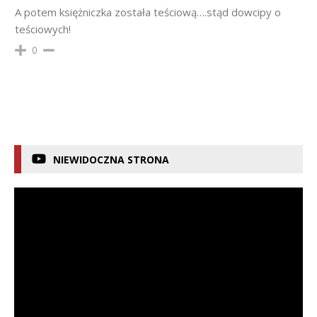
A potem księżniczka została teściową….stąd dowcipy o
teściowych!
0
NIEWIDOCZNA STRONA