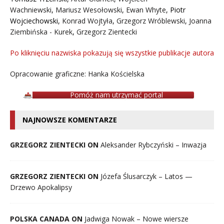
Wachniewski
,
Mariusz Wesołowski
,
Ewan Whyte
,
Piotr
Wojciechowski
,
Konrad Wojtyła
,
Grzegorz Wróblewski
,
Joanna
Ziembińska - Kurek
,
Grzegorz Zientecki
Po kliknięciu nazwiska pokazują się wszystkie publikacje autora
Opracowanie graficzne: Hanka Kościelska
Pomóż nam utrzymać portal
NAJNOWSZE KOMENTARZE
GRZEGORZ ZIENTECKI ON
Aleksander Rybczyński – Inwazja
GRZEGORZ ZIENTECKI ON
Józefa Ślusarczyk – Latos —
Drzewo Apokalipsy
POLSKA CANADA ON
Jadwiga Nowak – Nowe wiersze