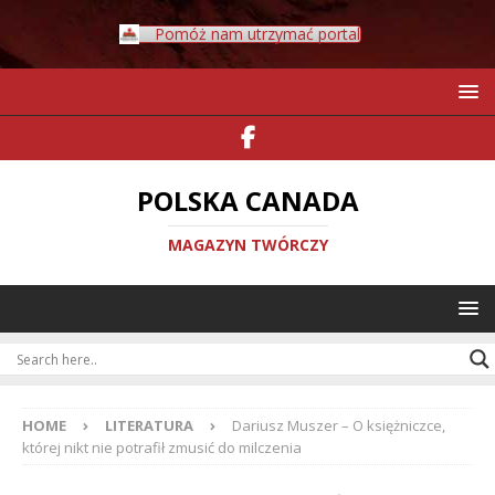
Pomóż nam utrzymać portal
POLSKA CANADA
MAGAZYN TWÓRCZY
HOME
LITERATURA
Dariusz Muszer – O księżniczce,
której nikt nie potrafił zmusić do milczenia