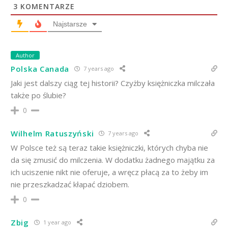
3
KOMENTARZE
Najstarsze
Author
Polska Canada
7 years ago
Jaki jest dalszy ciąg tej historii? Czyżby księżniczka milczała
także po ślubie?
0
Wilhelm Ratuszyński
7 years ago
W Polsce też są teraz takie księżniczki, których chyba nie
da się zmusić do milczenia. W dodatku żadnego majątku za
ich uciszenie nikt nie oferuje, a wręcz płacą za to żeby im
nie przeszkadzać kłapać dziobem.
0
Zbig
1 year ago