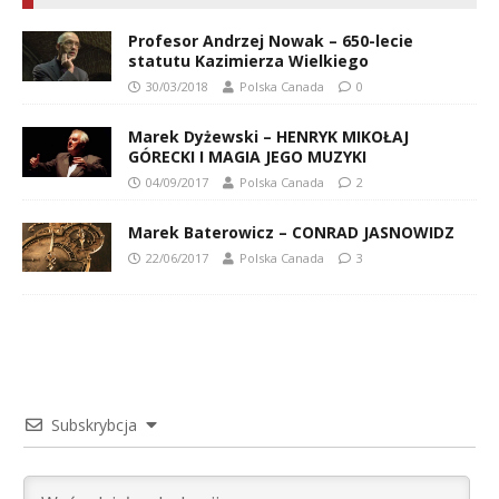
Profesor Andrzej Nowak – 650-lecie
statutu Kazimierza Wielkiego
30/03/2018
Polska Canada
0
Marek Dyżewski – HENRYK MIKOŁAJ
GÓRECKI I MAGIA JEGO MUZYKI
04/09/2017
Polska Canada
2
Marek Baterowicz – CONRAD JASNOWIDZ
22/06/2017
Polska Canada
3
Subskrybcja