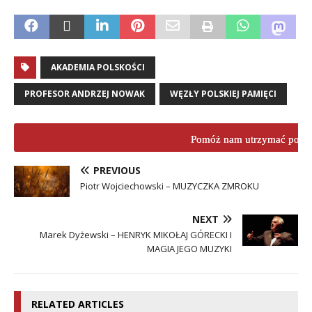
AKADEMIA POLSKOŚCI
PROFESOR ANDRZEJ NOWAK
WĘZŁY POLSKIEJ PAMIĘCI
Pomóż nam utrzymać porta
PREVIOUS
Piotr Wojciechowski – MUZYCZKA ZMROKU
NEXT
Marek Dyżewski – HENRYK MIKOŁAJ GÓRECKI I
MAGIA JEGO MUZYKI
RELATED ARTICLES