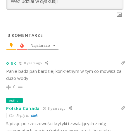
3
KOMENTARZE
Najstarsze
olek
8 years ago
Panie badz pan bardziej konkretnym w tym co mowisz za
duzo wody
0
Author
Polska Canada
8 years ago
Reply to
olek
Sądząc po rzeczowości krytyki i zwalających z nóg
argumentach, można śmiało przypuszczać, że osoba,