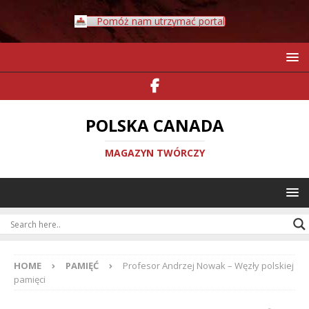
Pomóż nam utrzymać portal
POLSKA CANADA
MAGAZYN TWÓRCZY
HOME
PAMIĘĆ
Profesor Andrzej Nowak – Węzły polskiej
pamięci