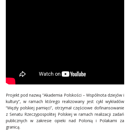
Projekt pod nazwą “Akademia Polskości – Wspólnota dziejów i
kultury”, w ramach którego realizowany jest cykl wykładów
“Węzły polskiej pamięci”, otrzymał częściowe dofinansowanie
z Senatu Rzeczypospolitej Polskiej w ramach realizacji zadań
publicznych w zakresie opieki nad Polonią i Polakami za
granicą.