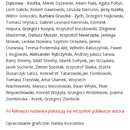
Dąbrowa - Kostka
,
Marek Dyżewski
,
Adam Fiala
,
Agata Foltyn,
Lech Galicki
,
Robert Gawłowski
,
Urszula Gierszon
,
Jerzy Gizella
,
Wiktor Gołuszko
,
Barbara Gruszka - Zych
,
Grzegorz Hajkowski
,
Tomasz Hrynacz
,
Gabriel Leonard Kamiński
,
Dominik
Kiepura
,
Grzegorz Kozyra
,
Krzysztof Kuczkowski
,
Zbigniew
Masternak
,
Dariusz Muszer
,
Krzysztof Niewrzęda
,
Jadwiga
Nowak
,
Lesław Nowara
,
Szymon Orzędała
,
Janina
Osewska
,
Teresa Podemska-Abt
,
Wilhelm Ratuszyński
,
Paweł
J. Rogowski
,
Aleksander Rybczyński
,
Andrzej Juliusz Sarwa
,
Barry Sheehy
,
Matt Sheehy
,
Marek Sołtysik
,
Jan Strządała
,
Jacek Suchecki
,
Zenon Szostak
,
Krzysztof Śliwka
,
Józefa
Ślusarczyk-Latos
,
Konrad W. Tatarowski
,
Jan Tomkowski
,
Tomasz Trzciński
,
Artur Ułamek
,
Wojciech
Wachniewski
,
Mariusz Wesołowski
,
Ewan Whyte
,
Piotr
Wojciechowski
,
Konrad Wojtyła
,
Grzegorz Wróblewski
,
Joanna
Ziembińska - Kurek
,
Grzegorz Zientecki
Po kliknięciu nazwiska pokazują się wszystkie publikacje autora
Opracowanie graficzne: Hanka Kościelska