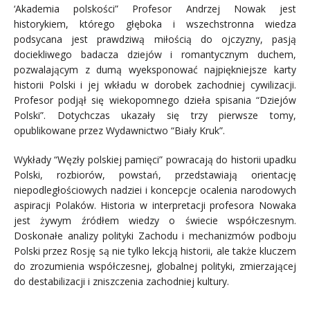
‘Akademia polskości” Profesor Andrzej Nowak jest
historykiem, którego głęboka i wszechstronna wiedza
podsycana jest prawdziwą miłością do ojczyzny, pasją
dociekliwego badacza dziejów i romantycznym duchem,
pozwalającym z dumą wyeksponować najpiękniejsze karty
historii Polski i jej wkładu w dorobek zachodniej cywilizacji.
Profesor podjął się wiekopomnego dzieła spisania “Dziejów
Polski”. Dotychczas ukazały się trzy pierwsze tomy,
opublikowane przez Wydawnictwo “Biały Kruk”.
Wykłady “Węzły polskiej pamięci” powracają do historii upadku
Polski, rozbiorów, powstań, przedstawiają orientację
niepodległościowych nadziei i koncepcje ocalenia narodowych
aspiracji Polaków. Historia w interpretacji profesora Nowaka
jest żywym źródłem wiedzy o świecie współczesnym.
Doskonałe analizy polityki Zachodu i mechanizmów podboju
Polski przez Rosję są nie tylko lekcją historii, ale także kluczem
do zrozumienia współczesnej, globalnej polityki, zmierzającej
do destabilizacji i zniszczenia zachodniej kultury.