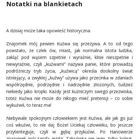
Notatki na blankietach
.
A dzisiaj może taka opowieść historyczna:
Znajomek mój pewien Kuźwa się przezywa. A to od tego
powstało, że człek ów, miast, jak normalna istota ludzka,
zakląć pod wąsem szpetnie i wyraźnie, klnie nieszpetnie i
niewyraźnie, czyli „kuźwami” nazywa panie, które prowadzą
podróżniczy tryb życia, „kuźwicą” określa dookolny świat
istniejący, a zwykłej „kuźwy” używa jako przecinka w zdaniach
współrzędnie, podrzędnie i nadrzędnie złożonych, tudzież
niekiedy jako kropki. Każdy jest kuźniczym swego przezwiska,
toteż Kuźwa nie może do nikogo mieć pretensji – co sobie
wykuźwił, to teraz ma!
Niebywale spokojnym człowiekiem jest Kuźwa, ale jak go już
coś wkuźwi, to nie daj Boże! Uciekaj człowieku, bo jeszcze
przytenteguje, czyli w gębę przykuźwi. Po Hanowerze
znajomek mój taryfą jeździ. Taksówka nie jego, tylko kolegi,