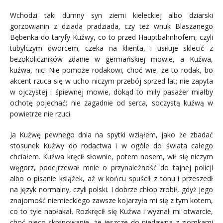
Wchodzi taki dumny syn ziemi kieleckiej albo dziarski
gorzowianin z dziada pradziada, czy też wnuk Blaszanego
Bębenka do taryfy Kuźwy, co to przed Hauptbahnhofem, czyli
tubylczym dworcem, czeka na klienta, i usiłuje sklecić z
bezokoliczników zdanie w germańskiej mowie, a Kuźwa,
kuźwa, nic! Nie pomoże rodakowi, choć wie, że to rodak, bo
akcent rzuca się w ucho niczym przebój sprzed lat; nie zapyta
w ojczystej i śpiewnej mowie, dokąd to miły pasażer miałby
ochotę pojechać; nie zagadnie od serca, soczystą kuźwą w
powietrze nie rzuci.
Ja Kuźwę pewnego dnia na spytki wziąłem, jako że zbadać
stosunek Kuźwy do rodactwa i w ogóle do świata całego
chciałem. Kuźwa kręcił słownie, potem nosem, wił się niczym
węgorz, podejrzewał mnie o przynależność do tajnej policji
albo o pisanie książek, aż w końcu spuścił z tonu i przeszedł
na język normalny, czyli polski. I dobrze chłop zrobił, gdyż jego
znajomość niemieckiego zawsze kojarzyła mi się z tym kotem,
co to tyle napłakał. Rozkręcił się Kuźwa i wyznał mi otwarcie,
choć nieco skrępowanie, że jeszcze do niedawna z ziomkami