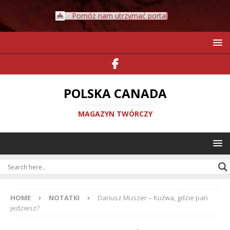
Pomóż nam utrzymać portal
POLSKA CANADA
MAGAZYN TWÓRCZY
HOME
NOTATKI
Dariusz Muszer – Kuźwa, gdzie pan
jedziesz?