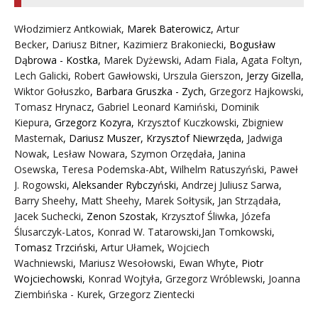
Włodzimierz Antkowiak,
Marek Baterowicz
,
Artur
Becker
,
Dariusz Bitner
,
Kazimierz Brakoniecki
,
Bogusław
Dąbrowa - Kostka
,
Marek Dyżewski
,
Adam Fiala
,
Agata Foltyn,
Lech Galicki
,
Robert Gawłowski
,
Urszula Gierszon
,
Jerzy Gizella
,
Wiktor Gołuszko
,
Barbara Gruszka - Zych
,
Grzegorz Hajkowski
,
Tomasz Hrynacz
,
Gabriel Leonard Kamiński
,
Dominik
Kiepura
,
Grzegorz Kozyra
,
Krzysztof Kuczkowski
,
Zbigniew
Masternak
,
Dariusz Muszer
,
Krzysztof Niewrzęda
,
Jadwiga
Nowak
,
Lesław Nowara
,
Szymon Orzędała
,
Janina
Osewska
,
Teresa Podemska-Abt
,
Wilhelm Ratuszyński
,
Paweł
J. Rogowski
,
Aleksander Rybczyński
,
Andrzej Juliusz Sarwa
,
Barry Sheehy
,
Matt Sheehy
,
Marek Sołtysik
,
Jan Strządała
,
Jacek Suchecki
,
Zenon Szostak
,
Krzysztof Śliwka
,
Józefa
Ślusarczyk-Latos
,
Konrad W. Tatarowski
,
Jan Tomkowski
,
Tomasz Trzciński
,
Artur Ułamek
,
Wojciech
Wachniewski
,
Mariusz Wesołowski
,
Ewan Whyte
,
Piotr
Wojciechowski
,
Konrad Wojtyła
,
Grzegorz Wróblewski
,
Joanna
Ziembińska - Kurek
,
Grzegorz Zientecki