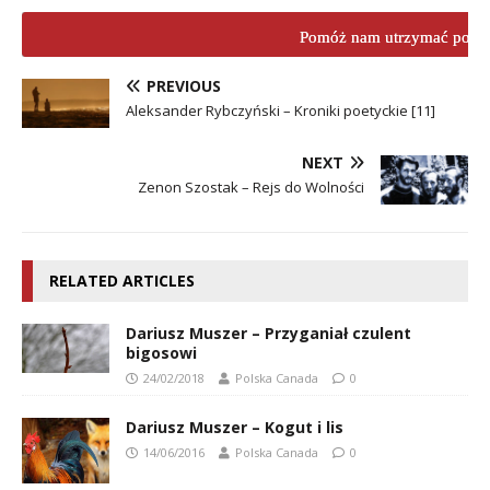
Pomóż nam utrzymać porta
PREVIOUS
Aleksander Rybczyński – Kroniki poetyckie [11]
NEXT
Zenon Szostak – Rejs do Wolności
RELATED ARTICLES
Dariusz Muszer – Przyganiał czulent
bigosowi
24/02/2018
Polska Canada
0
Dariusz Muszer – Kogut i lis
14/06/2016
Polska Canada
0