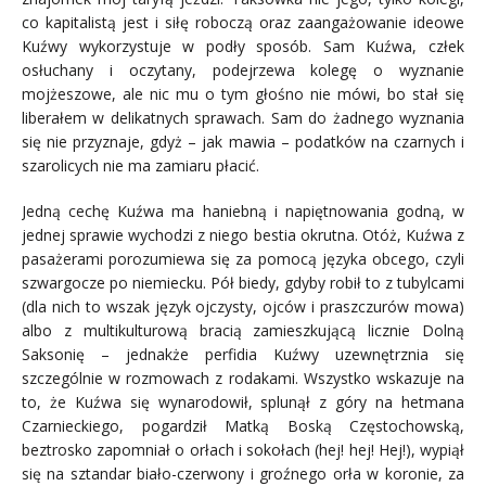
co kapitalistą jest i siłę roboczą oraz zaangażowanie ideowe
Kuźwy wykorzystuje w podły sposób. Sam Kuźwa, człek
osłuchany i oczytany, podejrzewa kolegę o wyznanie
mojżeszowe, ale nic mu o tym głośno nie mówi, bo stał się
liberałem w delikatnych sprawach. Sam do żadnego wyznania
się nie przyznaje, gdyż – jak mawia – podatków na czarnych i
szarolicych nie ma zamiaru płacić.
Jedną cechę Kuźwa ma haniebną i napiętnowania godną, w
jednej sprawie wychodzi z niego bestia okrutna. Otóż, Kuźwa z
pasażerami porozumiewa się za pomocą języka obcego, czyli
szwargocze po niemiecku. Pół biedy, gdyby robił to z tubylcami
(dla nich to wszak język ojczysty, ojców i praszczurów mowa)
albo z multikulturową bracią zamieszkującą licznie Dolną
Saksonię – jednakże perfidia Kuźwy uzewnętrznia się
szczególnie w rozmowach z rodakami. Wszystko wskazuje na
to, że Kuźwa się wynarodowił, splunął z góry na hetmana
Czarnieckiego, pogardził Matką Boską Częstochowską,
beztrosko zapomniał o orłach i sokołach (hej! hej! Hej!), wypiął
się na sztandar biało-czerwony i groźnego orła w koronie, za