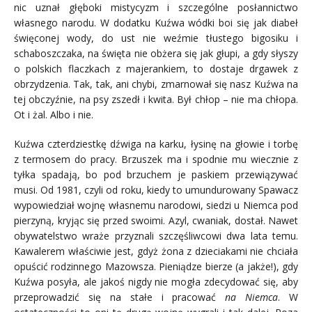
nic uznał głęboki mistycyzm i szczególne posłannictwo
własnego narodu. W dodatku Kuźwa wódki boi się jak diabeł
święconej wody, do ust nie weźmie tłustego bigosiku i
schaboszczaka, na święta nie obżera się jak głupi, a gdy słyszy
o polskich flaczkach z majerankiem, to dostaje drgawek z
obrzydzenia. Tak, tak, ani chybi, zmarnował się nasz Kuźwa na
tej obczyźnie, na psy zszedł i kwita. Był chłop – nie ma chłopa.
Ot i żal. Albo i nie.
Kuźwa czterdziestkę dźwiga na karku, łysinę na głowie i torbę
z termosem do pracy. Brzuszek ma i spodnie mu wiecznie z
tyłka spadają, bo pod brzuchem je paskiem przewiązywać
musi. Od 1981, czyli od roku, kiedy to umundurowany Spawacz
wypowiedział wojnę własnemu narodowi, siedzi u Niemca pod
pierzyną, kryjąc się przed swoimi. Azyl, cwaniak, dostał. Nawet
obywatelstwo wraże przyznali szczęśliwcowi dwa lata temu.
Kawalerem właściwie jest, gdyż żona z dzieciakami nie chciała
opuścić rodzinnego Mazowsza. Pieniądze bierze (a jakże!), gdy
Kuźwa posyła, ale jakoś nigdy nie mogła zdecydować się, aby
przeprowadzić się na stałe i pracować
na Niemca
. W