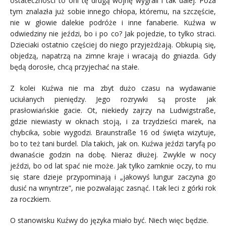
ostateczności to oni tę drugą wojnę wygrali i tak dalej. Poza
tym znalazła już sobie innego chłopa, któremu, na szczęście,
nie w głowie dalekie podróże i inne fanaberie. Kuźwa w
odwiedziny nie jeździ, bo i po co? Jak pojedzie, to tylko straci.
Dzieciaki ostatnio częściej do niego przyjeżdżają. Obkupią się,
objedzą, napatrzą na zimne kraje i wracają do gniazda. Gdy
będą dorosłe, chcą przyjechać na stałe.
Z kolei Kuźwa nie ma zbyt dużo czasu na wydawanie
uciułanych pieniędzy. Jego rozrywki są proste jak
prasłowiańskie gacie. Ot, niekiedy zajrzy na Ludwigstraße,
gdzie niewiasty w oknach stoją, i za trzydzieści marek, na
chybcika, sobie wygodzi. Braunstraße 16 od święta wizytuje,
bo to też tani burdel. Dla takich, jak on. Kuźwa jeździ taryfą po
dwanaście godzin na dobę. Nieraz dłużej. Zwykle w nocy
jeździ, bo od lat spać nie może. Jak tylko zamknie oczy, to mu
się stare dzieje przypominają i „jakowyś lungur zaczyna go
dusić na wnyntrze”, nie pozwalając zasnąć. I tak leci z górki rok
za roczkiem.
O stanowisku Kuźwy do języka miało być. Niech więc będzie.