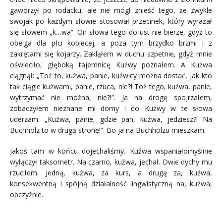
gaworzył po rodacku, ale nie mógł znieść tego, że zwykle
swojak po każdym słowie stosował przecinek, który wyrażał
się słowem „k…wa”. On słowa tego do ust nie bierze, gdyż to
obelga dla płci kobiecej, a poza tym brzydko brzmi i z
zakrętami się kojarzy. Zakląłem w duchu szpetnie, gdyż mnie
oświeciło, głęboką tajemnicę Kuźwy poznałem. A Kuźwa
ciągnął: „Toż to, kuźwa, panie, kuźwicy można dostać, jak kto
tak ciągle kuźwami, panie, rzuca, nie?! Toż tego, kuźwa, panie,
wytrzymać nie można, nie?!”. Ja na drogę spojrzałem,
zobaczyłem nieznane mi domy i do Kuźwy w te słowa
uderzam: „Kuźwa, panie, gdzie pan, kuźwa, jedziesz?! Na
Buchholz to w drugą stronę!”. Bo ja na Buchholzu mieszkam.
Jakoś tam w końcu dojechaliśmy. Kuźwa wspaniałomyślnie
wyłączył taksometr. Na czarno, kuźwa, jechał. Dwie dychy mu
rzuciłem. Jedną, kuźwa, za kurs, a drugą za, kuźwa,
konsekwentną i spójną działalność lingwistyczną na, kuźwa,
obczyźnie.
.