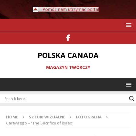
Pomóż nam utrzymać portal
POLSKA CANADA
MAGAZYN TWÓRCZY
HOME
SZTUKI WIZUALNE
FOTOGRAFIA
Caravaggio – “The Sacrifice of Isaac”