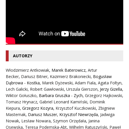
AUTORZY
Włodzimierz Antkowiak,
Marek Baterowicz
,
Artur
Becker
,
Dariusz Bitner
,
Kazimierz Brakoniecki
,
Bogusław
Dąbrowa - Kostka
,
Marek Dyżewski
,
Adam Fiala
,
Agata Foltyn,
Lech Galicki
,
Robert Gawłowski
,
Urszula Gierszon
,
Jerzy Gizella
,
Wiktor Gołuszko
,
Barbara Gruszka - Zych
,
Grzegorz Hajkowski
,
Tomasz Hrynacz
,
Gabriel Leonard Kamiński
,
Dominik
Kiepura
,
Grzegorz Kozyra
,
Krzysztof Kuczkowski
,
Zbigniew
Masternak
,
Dariusz Muszer
,
Krzysztof Niewrzęda
,
Jadwiga
Nowak
,
Lesław Nowara
,
Szymon Orzędała
,
Janina
Osewska
,
Teresa Podemska-Abt
,
Wilhelm Ratuszyński
,
Paweł