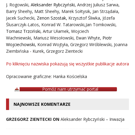
J. Rogowski
,
Aleksander Rybczyński
,
Andrzej Juliusz Sarwa
,
Barry Sheehy
,
Matt Sheehy
,
Marek Sołtysik
,
Jan Strządała
,
Jacek Suchecki
,
Zenon Szostak
,
Krzysztof Śliwka
,
Józefa
Ślusarczyk-Latos
,
Konrad W. Tatarowski
,
Jan Tomkowski
,
Tomasz Trzciński
,
Artur Ułamek
,
Wojciech
Wachniewski
,
Mariusz Wesołowski
,
Ewan Whyte
,
Piotr
Wojciechowski
,
Konrad Wojtyła
,
Grzegorz Wróblewski
,
Joanna
Ziembińska - Kurek
,
Grzegorz Zientecki
Po kliknięciu nazwiska pokazują się wszystkie publikacje autora
Opracowanie graficzne: Hanka Kościelska
Pomóż nam utrzymać portal
NAJNOWSZE KOMENTARZE
GRZEGORZ ZIENTECKI ON
Aleksander Rybczyński – Inwazja