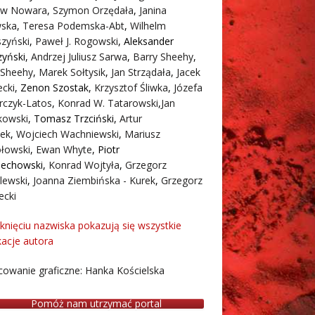
aw Nowara
,
Szymon Orzędała
,
Janina
ska
,
Teresa Podemska-Abt
,
Wilhelm
zyński
,
Paweł J. Rogowski
,
Aleksander
zyński
,
Andrzej Juliusz Sarwa
,
Barry Sheehy
,
 Sheehy
,
Marek Sołtysik
,
Jan Strządała
,
Jacek
cki
,
Zenon Szostak
,
Krzysztof Śliwka
,
Józefa
rczyk-Latos
,
Konrad W. Tatarowski
,
Jan
owski
,
Tomasz Trzciński
,
Artur
ek
,
Wojciech Wachniewski
,
Mariusz
łowski
,
Ewan Whyte
,
Piotr
iechowski
,
Konrad Wojtyła
,
Grzegorz
lewski
,
Joanna Ziembińska - Kurek
,
Grzegorz
ecki
iknięciu nazwiska pokazują się wszystkie
kacje autora
owanie graficzne: Hanka Kościelska
Pomóż nam utrzymać portal