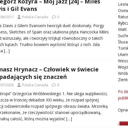
egorz Kozyra – Mój jazz [24] – Miles
Lesł
is i Gil Evans
Osew
Ratus
/08/2017
Polska Canada
0
Rybc
 Davis z Gilem Evansem tworzyli duet doskonały. Porgy
Matt
ess, Sketches of Spain oraz ulubiona płyta Hancocka Miles
Suche
 wzruszały, ale i tworzyły trójkąt równoboczny o takich
Ślusa
h kątach. Trudno bowiem wyróżnić którąś z nich. Gila
Tomk
sa
[…]
Ułam
Weso
Wojc
asz Hrynacz – Człowiek w świecie
Wrób
padających się znaczeń
Zient
/07/2026
Polska Canada
0
Po kl
tropii” Grzegorza Wróblewskiego 1. Nie ulega wątpliwości,
publi
zcza w trzeciej dekadzie XXI wieku, że rozpad spójnej
cji odzwierciedla rozpad spójnego obrazu świata. Mrzonką
Oprac
przekonanie, że rzeczywistość stanowi uporządkowaną,
nalną całość, którą można wyjaśnić
[…]