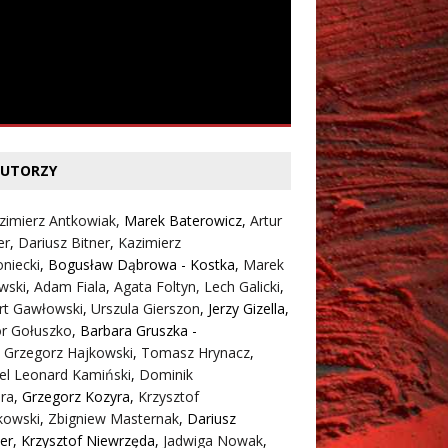
UTORZY
zimierz Antkowiak,
Marek Baterowicz
,
Artur
er
,
Dariusz Bitner
,
Kazimierz
niecki
,
Bogusław Dąbrowa - Kostka
,
Marek
wski
,
Adam Fiala
,
Agata Foltyn,
Lech Galicki
,
rt Gawłowski
,
Urszula Gierszon
,
Jerzy Gizella
,
or Gołuszko
,
Barbara Gruszka -
,
Grzegorz Hajkowski
,
Tomasz Hrynacz
,
el Leonard Kamiński
,
Dominik
ra
,
Grzegorz Kozyra
,
Krzysztof
kowski
,
Zbigniew Masternak
,
Dariusz
er
,
Krzysztof Niewrzęda
,
Jadwiga Nowak
,