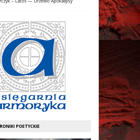
rczyk – Latos — Drzewo Apokalipsy
RONIKI POETYCKIE