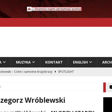
Pomóż nam utrzymać portal
A
MUZYKA
KONTAKT
ENGLISH
ARC
ołowski – Ciche i samotne krajobrazy
SPOTLIGHT
Rybczyński – Inwazja
LITERATURA
i
er – Przyklejeni odklejeni.
LITERATURA
acz – Człowiek w świecie rozpadających się znaczeń
zegorz Wróblewski