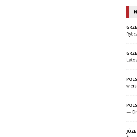
N
GRZE
Rybcz
GRZE
Lato
POL
wiers
POL
— Dr
JÓZE