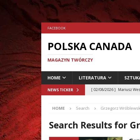
FACEBOOK
POLSKA CANADA
MAGAZYN TWÓRCZY
HOME
LITERATURA
SZTUK
[ 02/08/2026 ]
Mariusz Wes
NEWS TICKER
[ 24/07/2026 ]
Aleksander 
HOME
Search
Grzegorz Wróblewsk
[ 23/07/2026 ]
Dariusz Musz
[ 19/07/2026 ]
Tomasz Hryn
Search Results for
Gr
LITERATURA