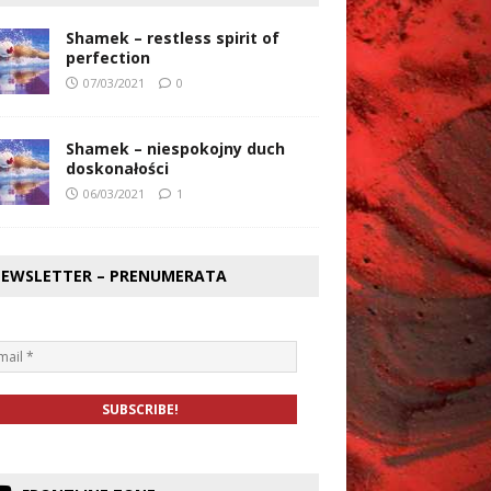
Shamek – restless spirit of
perfection
07/03/2021
0
Shamek – niespokojny duch
doskonałości
06/03/2021
1
EWSLETTER – PRENUMERATA