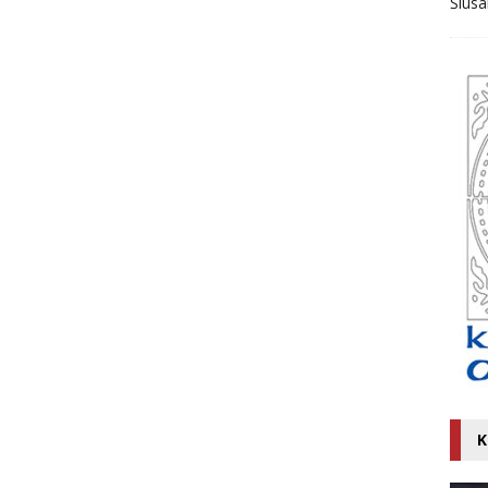
Ślusa
K