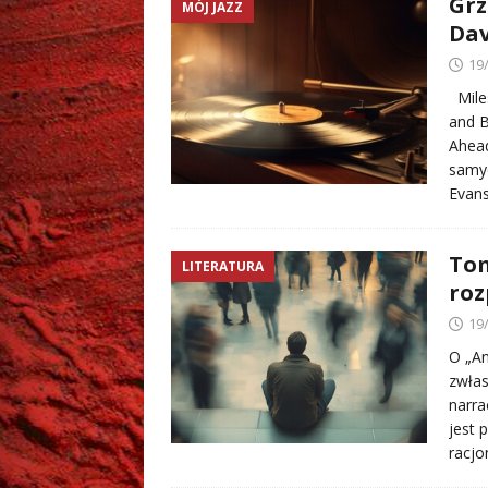
Grz
MÓJ JAZZ
Dav
19
Miles
and B
Ahead
samyc
Evan
Tom
LITERATURA
roz
19
O „An
zwłas
narra
jest 
racjo