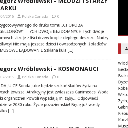
egorz Wróblewski – MŁODZI I STARZY
entecki – Dziennik – Wyspy Kanaryjskie
FELIETON
PARKU
/04/2016
Polska Canada
0
zygotowywanego do druku tomu „CHOROBA
ELLONÓW” TYCH DWOJE BEZDOMNYCH Tych dwoje
mnych zlizuje z liści drzew krople ciepłego deszczu. Nadzy
śliwcy! Nie mają jeszcze dzieci i owrzodzonych żołądków. .
A
MUSOWE LĄDOWANIE Szklana kula
[…]
Włod
egorz Wróblewski – KOSMONAUCI
Beck
Brako
/07/2015
Polska Canada
0
Dyże
 JUICE Sonda Juice będzie szukać śladów życia na
Robe
ycach Jowisza. Atrakcyjny jest zwłaszcza Ganimedes. Woda i
Wikt
ki organiczne! Powoli wypadają mi zęby… Odpowiedź
Zych
dzie w 2030 roku. Życie pozaziemskie! Będę już wtedy
Gabri
stko
[…]
Kiepu
Kucz
Musz