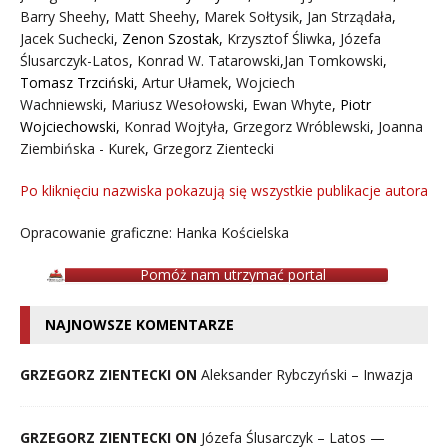
Barry Sheehy
,
Matt Sheehy
,
Marek Sołtysik
,
Jan Strządała
,
Jacek Suchecki
,
Zenon Szostak
,
Krzysztof Śliwka
,
Józefa
Ślusarczyk-Latos
,
Konrad W. Tatarowski
,
Jan Tomkowski
,
Tomasz Trzciński
,
Artur Ułamek
,
Wojciech
Wachniewski
,
Mariusz Wesołowski
,
Ewan Whyte
,
Piotr
Wojciechowski
,
Konrad Wojtyła
,
Grzegorz Wróblewski
,
Joanna
Ziembińska - Kurek
,
Grzegorz Zientecki
Po kliknięciu nazwiska pokazują się wszystkie publikacje autora
Opracowanie graficzne: Hanka Kościelska
Pomóż nam utrzymać portal
NAJNOWSZE KOMENTARZE
GRZEGORZ ZIENTECKI ON
Aleksander Rybczyński – Inwazja
GRZEGORZ ZIENTECKI ON
Józefa Ślusarczyk – Latos —