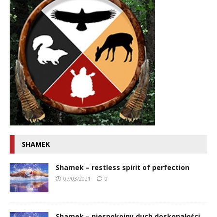
SHAMEK
Shamek – restless spirit of perfection
07/03/2021
0
Shamek – niespokojny duch doskonałości