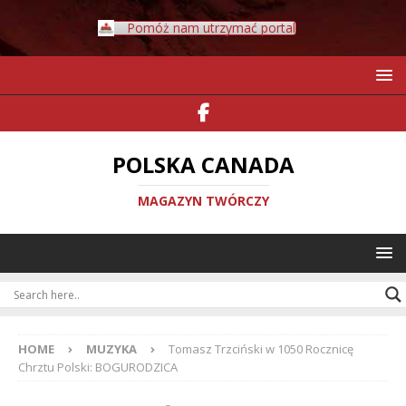
Pomóż nam utrzymać portal
POLSKA CANADA
MAGAZYN TWÓRCZY
HOME
MUZYKA
Tomasz Trzciński w 1050 Rocznicę
Chrztu Polski: BOGURODZICA