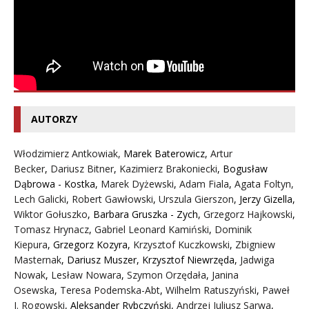
AUTORZY
Włodzimierz Antkowiak,
Marek Baterowicz
,
Artur
Becker
,
Dariusz Bitner
,
Kazimierz Brakoniecki
,
Bogusław
Dąbrowa - Kostka
,
Marek Dyżewski
,
Adam Fiala
,
Agata Foltyn,
Lech Galicki
,
Robert Gawłowski
,
Urszula Gierszon
,
Jerzy Gizella
,
Wiktor Gołuszko
,
Barbara Gruszka - Zych
,
Grzegorz Hajkowski
,
Tomasz Hrynacz
,
Gabriel Leonard Kamiński
,
Dominik
Kiepura
,
Grzegorz Kozyra
,
Krzysztof Kuczkowski
,
Zbigniew
Masternak
,
Dariusz Muszer
,
Krzysztof Niewrzęda
,
Jadwiga
Nowak
,
Lesław Nowara
,
Szymon Orzędała
,
Janina
Osewska
,
Teresa Podemska-Abt
,
Wilhelm Ratuszyński
,
Paweł
J. Rogowski
,
Aleksander Rybczyński
,
Andrzej Juliusz Sarwa
,