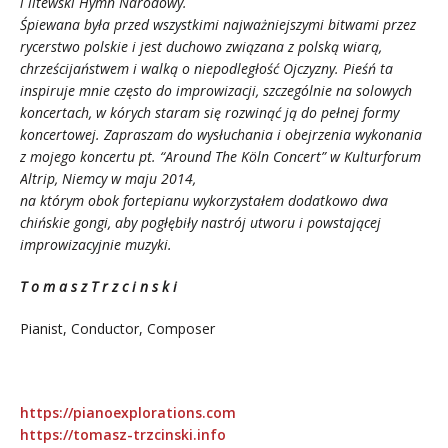
i litewski Hymn Narodowy.
Śpiewana była przed wszystkimi najważniejszymi bitwami przez
rycerstwo polskie i jest duchowo związana z polską wiarą,
chrześcijaństwem i walką o niepodległość Ojczyzny. Pieśń ta
inspiruje mnie często do improwizacji, szczególnie na solowych
koncertach, w kórych staram się rozwinąć ją do pełnej formy
koncertowej. Zapraszam do wysłuchania i obejrzenia wykonania
z mojego koncertu pt. “Around The Köln Concert” w Kulturforum
Altrip, Niemcy w maju 2014,
na którym obok fortepianu wykorzystałem dodatkowo dwa
chińskie gongi, aby pogłębiły nastrój utworu i powstającej
improwizacyjnie muzyki.
T o m a s z T r z c i n s k i
Pianist, Conductor, Composer
.
https://pianoexplorations.com
https://tomasz-trzcinski.info