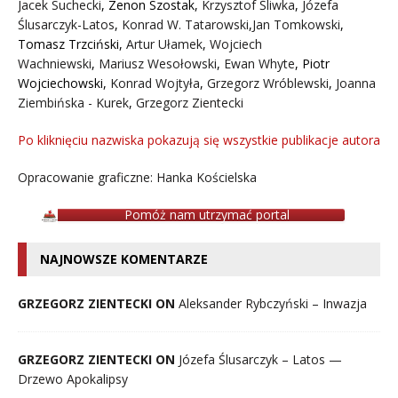
Jacek Suchecki
,
Zenon Szostak
,
Krzysztof Śliwka
,
Józefa
Ślusarczyk-Latos
,
Konrad W. Tatarowski
,
Jan Tomkowski
,
Tomasz Trzciński
,
Artur Ułamek
,
Wojciech
Wachniewski
,
Mariusz Wesołowski
,
Ewan Whyte
,
Piotr
Wojciechowski
,
Konrad Wojtyła
,
Grzegorz Wróblewski
,
Joanna
Ziembińska - Kurek
,
Grzegorz Zientecki
Po kliknięciu nazwiska pokazują się wszystkie publikacje autora
Opracowanie graficzne: Hanka Kościelska
Pomóż nam utrzymać portal
NAJNOWSZE KOMENTARZE
GRZEGORZ ZIENTECKI ON
Aleksander Rybczyński – Inwazja
GRZEGORZ ZIENTECKI ON
Józefa Ślusarczyk – Latos —
Drzewo Apokalipsy