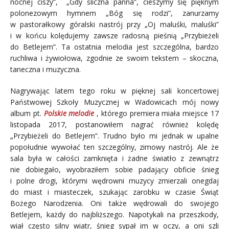
nocnej ciszy”, „Gdy śliczna panna”, cieszymy się pięknym
polonezowym hymnem „Bóg się rodzi”, zanurzamy
w pastorałkowy góralski nastrój przy „Oj maluśki, maluśki”
i w końcu kolędujemy zawsze radosną pieśnią „Przybieżeli
do Betlejem”. Ta ostatnia melodia jest szczególna, bardzo
ruchliwa i żywiołowa, zgodnie ze swoim tekstem – skoczna,
taneczna i muzyczna.
Nagrywając latem tego roku w pięknej sali koncertowej
Państwowej Szkoły Muzycznej w Wadowicach mój nowy
album pt.
Polskie melodie
, którego premiera miała miejsce 17
listopada 2017, postanowiłem nagrać również kolędę
„Przybieżeli do Betlejem”. Trudno było mi jednak w upalne
popołudnie wywołać ten szczególny, zimowy nastrój. Ale że
sala była w całości zamknięta i żadne światło z zewnątrz
nie dobiegało, wyobraziłem sobie padający obficie śnieg
i polne drogi, którymi wędrowni muzycy zmierzali onegdaj
do miast i miasteczek, szukając zarobku w czasie Świąt
Bożego Narodzenia. Oni także wędrowali do swojego
Betlejem, każdy do najbliższego. Napotykali na przeszkody,
wiał często silny wiatr, śnieg sypał im w oczy, a oni szli