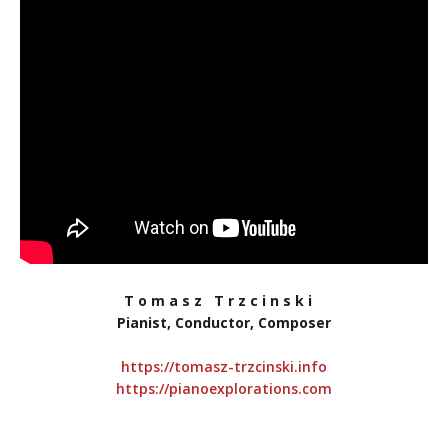
T o m a s z T r z c i n s k i
Pianist, Conductor, Composer
https://tomasz-trzcinski.info
https://pianoexplorations.com
,.