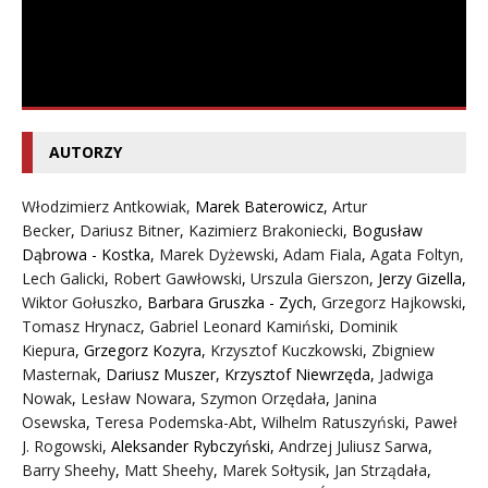
AUTORZY
Włodzimierz Antkowiak,
Marek Baterowicz
,
Artur
Becker
,
Dariusz Bitner
,
Kazimierz Brakoniecki
,
Bogusław
Dąbrowa - Kostka
,
Marek Dyżewski
,
Adam Fiala
,
Agata Foltyn,
Lech Galicki
,
Robert Gawłowski
,
Urszula Gierszon
,
Jerzy Gizella
,
Wiktor Gołuszko
,
Barbara Gruszka - Zych
,
Grzegorz Hajkowski
,
Tomasz Hrynacz
,
Gabriel Leonard Kamiński
,
Dominik
Kiepura
,
Grzegorz Kozyra
,
Krzysztof Kuczkowski
,
Zbigniew
Masternak
,
Dariusz Muszer
,
Krzysztof Niewrzęda
,
Jadwiga
Nowak
,
Lesław Nowara
,
Szymon Orzędała
,
Janina
Osewska
,
Teresa Podemska-Abt
,
Wilhelm Ratuszyński
,
Paweł
J. Rogowski
,
Aleksander Rybczyński
,
Andrzej Juliusz Sarwa
,
Barry Sheehy
,
Matt Sheehy
,
Marek Sołtysik
,
Jan Strządała
,