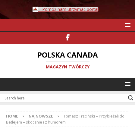
Pomóż nam utrzymać portal
POLSKA CANADA
MAGAZYN TWÓRCZY
HOME
NAJNOWSZE
Tomasz Trzciński – Przybieżeli do
Betlejem – skocznie i z humorem.