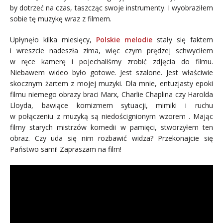
by dotrzeć na czas, taszcząc swoje instrumenty. I wyobraziłem
sobie tę muzykę wraz z filmem.
Upłynęło kilka miesięcy,
Polskie melodie
stały się faktem
i wreszcie nadeszła zima, więc czym prędzej schwyciłem
w ręce kamerę i pojechaliśmy zrobić zdjęcia do filmu.
Niebawem wideo było gotowe. Jest szalone. Jest właściwie
skocznym żartem z mojej muzyki. Dla mnie, entuzjasty epoki
filmu niemego obrazy braci Marx, Charlie Chaplina czy Harolda
Lloyda, bawiące komizmem sytuacji, mimiki i ruchu
w połączeniu z muzyką są niedoścignionym wzorem . Mając
filmy starych mistrzów komedii w pamięci, stworzyłem ten
obraz. Czy uda się nim rozbawić widza? Przekonajcie się
Państwo sami! Zapraszam na film!